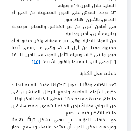
التقليد خلال القرن
16
م بقوله:
"لا توجد النقوش على القبور المصنوعة من الحجر أو
النحاس. بالأحرى، هناك قبور
في أماكن أخرى من غير الكنائس والمقابر، موضوعة
بطريقة أخرى، أكثر روحانية
من المواد الصلبة. وهي غير منقوشة، ولكن مطبوعة أو
مكتوبة فقط من أجل الذات، وهي ما يسمى أيضا
قبور. والتي كانت وسيلة لتأمل الموت في القرن الــ
16
[...] وهي التي نسميها بالقبور الأدبية".
[10]
دلالات فعل الكتابة
تعد الكتابة وفقًا لــ هوبز "اختراعًا مفيدًا للغاية لتخليد
ذكرى الأزمنة الماضية ولجمع الرجال المنتشرين في
مناطق عديدة وبعيدة جدًا". تعطي الكتابة الفكر نوعًا
من الدوام، مقارنةً بزمن الكلام الشفوي. وبفضلها، فإن
ما تم التفكير فيه لا يضيع
مع اختفاء المؤلف، بل يبقى يشكل تراثًا ثقافيًّا
ومرجعية يمكن للمرء أن يعتمد عليها، ويسمح بحوار