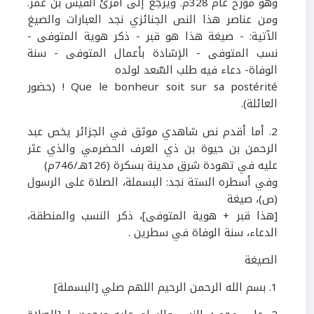
وهو مؤرخ عام
328
م. ويرجع إلى امرئ القيس بن عمر.
ومن عناصر هذا النص الجنائزي نجد العبارات والصيغ
الآتية: - صيغة هذا هو
قبر
- ذكر هوية المتوفى -
نسب المتوفى - الإشادة بأعمال
المتوفى
- سنة
الوفاة- دعاء فيه طلب السّعد لولده
Que le bonheur soit sur sa postérité
!
(حضور
العائلة).
2
.
أما أقدم نص شاهدي
موثق
في الجزائر يخص عبد
الرحمن بن حيوة بن ذي العرف الحضرمي والذي عثر
عليه في تهودة شرق مدينة بسكرة (
126
هـ/
746
م)
وفي أسطره الستة نجد:
البسملة، الصلاة على الرسول
(ص)، صيغة
[هذا قبر + هوية المتوفى]، ذكر النسب والمنطقة،
الدعاء، سنة الوفاة في سطرين
.
الصيغة
1
. بسم الله الرحمن الرحيم اللهم صلي
[البسملة]