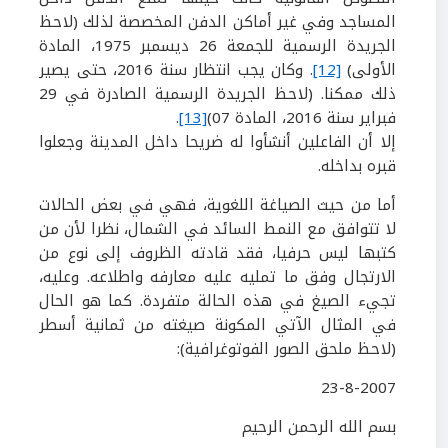
المساجد وفي غير أماكن الدفن المخصصة لذلك (لاحظ
الجريدة الرسمية للجمعة
26
ديسمبر
1975
، المادة
الأولى)
[12]
. وكان يجب انتظار سنة
2016
، حتى يصير
ذلك ممكنا. (لاحظ الجريدة الرسمية الصادرة في
29
فبراير سنة
2016
، المادة
07
)
[13]
.
إلا أن الفاعلين أنشأوا له ضريحا داخل المدينة وجعلوا
قبره بداخله.
أما من حيث الصياغة اللغوية، فهي في بعض الحالات
لا تتوافق مع النمط السائد في الشمال، نظرا لأن من
كتبها ليس حرفيا، فقد قادته الظروف إلى نوع من
الارتجال وفق ما تمليه عليه معارفه واطلاعه. وعليه،
تجيء الصيغ في هذه الحالة متفردة. كما هو الحال
في المثال الآتي المكونة صيغته من ثمانية أسطر
(لاحظ ملحق الصور الفوتوغرافية):
23-8-2007
بسم الله الرحمن الرحيم