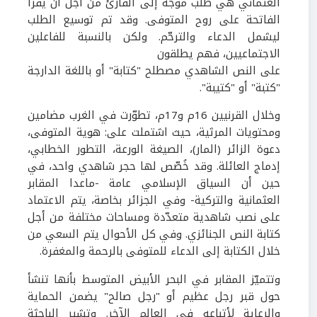
العثماني هي طلب موجه إلى القارئ من أجل أن يقرأ
الفاتحة على روح المتوفى. وقد تم توسيع الطلب
ليشمل الدعاء والترحّم. ولكن بالنسبة للفاعلين
الاجتماعيين، فهم يطلقون
على النص الشاهدي مصطلح "كتابة" أو باللغة الدارجة
"كتبة" أو "كتيبة".
وخلال القرنيين
16
م و
17
م، تطوّرت في الغرب مضامين
ومحتويات المرثية، حيث اشتملت على: هوية المتوفى،
دعوة الزائر (المار)، الصيغة الورعة، التطور الخطابي،
إدماج العائلة. وقد خُصّص لها حجر شاهدي واحد، في
حين أن السياق الإسلامي عامة -ماعدا المقابر
العثمانية والتركية- وفي الجزائر بخاصة، يتم الاعتماد
على نصب شاهدية متعدّدة ومساحات مختلفة من أجل
كتابة النص الجنائزي. وفي كل الأحوال يتم السعي من
خلال الكتابة إلى الدعاء للمتوفى بالرحمة والمغفرة.
وتتميّز المقابر
في البحر الأبيض المتوسط بأنها تنشأ
حول قبر رجل عظيم أو "رجل صالح" يضمن الحماية
والرعاية لأتباعه في العالم الآخر. وتشير الباحثة