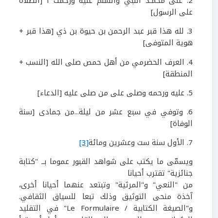
2
. على محمـد النبي والسلم عليه ورحمت ا
[الصلاة
على الرسول]
3
.
لله هذا قبر عبد الرحمن بن حيوة بن ذي
[هذا قبر +
هوية المتوفى]
4
. العرف الحضرمي من أهل حمص صلى الله
[النسب +
المنطقة]
5
. عليه ورحمه وصلى على من صلى عليه
[الدعاء]
6
. وتوفي في سبع عشر من ليلة...من جمادى
[سنة
الوفاة]
7
. الأول سنة ست
وعشرين ومائة
[3]
ويسمّى ما يكتب على شواهد القبور عموما بــ "كتابة
جنائزية" تقترب أحيانا
من "النعي" و"المرثية" وتبتعد عنهما أحيانا أخرى،
آخذة منحى التوثيق وذلك تبعا للسياق الثقافي.
و"الصيغة الكتابية
/
Le Formulaire
" في التقليد