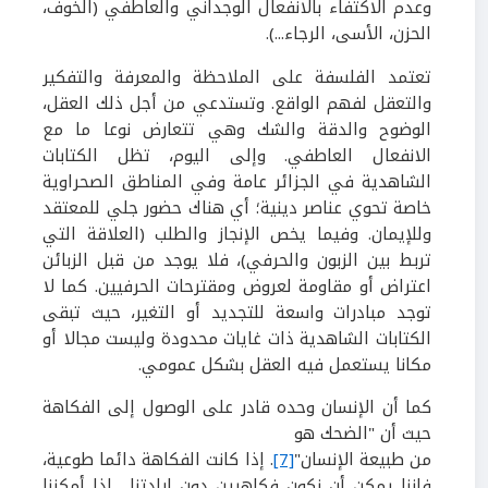
وعدم الاكتفاء بالانفعال الوجداني والعاطفي (الخوف،
الحزن، الأسى، الرجاء...).
تعتمد الفلسفة على الملاحظة والمعرفة والتفكير
والتعقل لفهم الواقع. وتستدعي
من أجل ذلك العقل،
الوضوح والدقة والشك وهي تتعارض نوعا ما مع
الانفعال العاطفي.
و
إلى اليوم، تظل الكتابات
الشاهدية في الجزائر عامة وفي المناطق الصحراوية
خاصة تحوي عناصر دينية؛ أي هناك حضور جلي للمعتقد
وللإيمان
. وفيما يخص الإنجاز والطلب (العلاقة التي
تربط بين الزبون والحرفي)، فلا يوجد من قبل الزبائن
اعتراض أو مقاومة لعروض ومقترحات الحرفيين. كما لا
توجد مبادرات واسعة للتجديد أو التغير، حيث تبقى
الكتابات الشاهدية ذات غايات محدودة وليست مجالا أو
مكانا يستعمل فيه العقل بشكل عمومي.
كما أن
الإنسان وحده قادر على الوصول إلى الفكاهة
حيث أن "الضحك هو
من طبيعة الإنسان"
[7]
. إذا كانت الفكاهة دائما طوعية،
فإننا يمكن أن نكون فكاهيين دون إرادتنا... إذا أمكننا