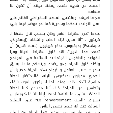
الضحك من شيء مفجع، يمكننا حينئذ أن تكون لنا
مسافة
م
ع
ما نعيشه. و
يقتضي
المنهج السقراطي
القائم على
«
فن التوليد
» تهكما وسخرية كما هو موضح فيما يلي:
عندما تجرع سقراط السّم وكان يحتضر، قال عندها لـ
كريتون : "أنا مدين لإله الطب والشفاء (إيسكولاب
Esculape
) بديكيوس، تذكر كريتيون (عملة نقدية) أن
تدفع هذا الدين". لقد فارق سقراط الحياة وفيا
للقواعد والطقوس الاجتماعية السائدة في المجتمع
ولكنه فارق الحياة وهو يضحك ويتهكم منها. يفارق
سقراط طبيب العقول والأرواح هذه الحياة معتبرا أن
الجميع مدينون بديكيوس للإله، فالاحتضار لحظة
مناسبة لتذكر ذلك. ومنه، لما لا يكون الموت شفاء
وتطهيرا من الحياة؟ ذلك أننا مدينون كلنا لحظة
الاحتضار بشيء ما للآلهة لمنحنا إيانا الشفاء؟ ويمارس
سقراط "القلب
Le renversement
"
على التقليد
السائد، حيث أنه عندما يشفى الناس
من مرض ما، يقومون بتقديم هذا المبلغ من المال