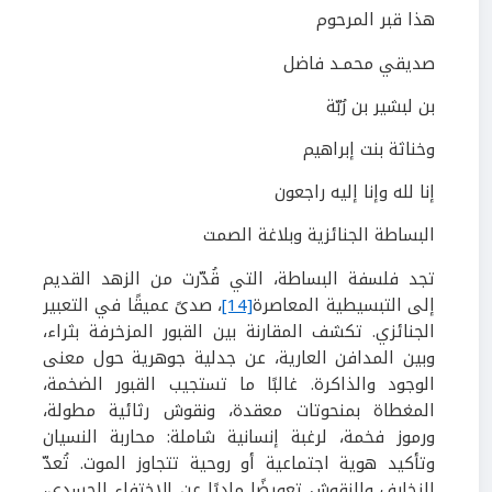
هذا قبر المرحوم
صديقي محمـد فاضل
بن لبشير بن رُبّة
وخناثة بنت إبراهيم
إنا لله وإنا إليه راجعون
البساطة الجنائزية وبلاغة الصمت
تجد فلسفة البساطة، التي قُدّرت من الزهد القديم
إلى التبسيطية المعاصرة
[14]
، صدىً عميقًا في التعبير
الجنائزي. تكشف المقارنة بين القبور المزخرفة بثراء،
وبين المدافن العارية، عن جدلية جوهرية حول معنى
الوجود والذاكرة. غالبًا ما تستجيب القبور الضخمة،
المغطاة بمنحوتات معقدة، ونقوش رثائية مطولة،
ورموز فخمة، لرغبة إنسانية شاملة: محاربة النسيان
وتأكيد هوية اجتماعية أو روحية تتجاوز الموت. تُعدّ
الزخارف والنقوش تعويضًا ماديًا عن الاختفاء الجسدي،