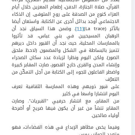
القرآن، صلاة الجنازة، الدفن، إطعام المعزين خلال أيام
العزاء كنوع من الصدقة على روح المتوفى. إن الذكاء
الاجتماعي أوجد بدائل أخرى عن الكتابة. واستعان أيضا
بالأثر
(
La trace
)
[11]
.
وضمن هذا السياق نجد أن
الرهبان المسيحيين في بني عباس، قد تأثروا
بالممارسات المحلية، حيث نجد أن القبور داخل دير
هم
تتميز بالبساطة في الشكل والمضمون (لاحظ ملحق
الصور).
ولكن اليوم ونظرا لزيادة عدد سكان الصحراء
وإنشاء المدن والقرى خارج القصور، صارت المقابر كبيرة
واضطر الفاعلون للجوء إلى الكتابة من أجل التمكّن من
التعرّف
على قبور ذويهم. وهذه الممارسة الثقافية تعرف
اليوم انتشارا واسعا في كثير
من المقابر، مع انتشار حرفيي "القبريات". وصارت
المقابر تنشأ من غير أن يكون فيها ضريح أو أضرحة
أولياء صالحين.
وفيما يخص مظاهر الإبداع في هذه الفضاءات، فهو
متعدد الجوانب يمس