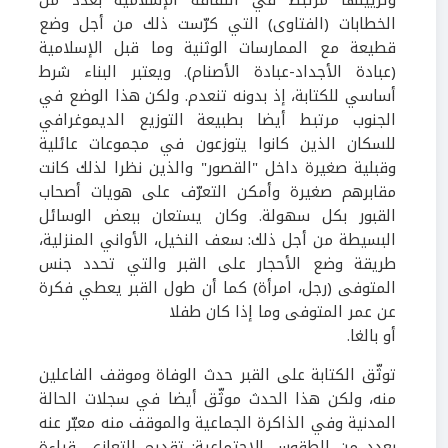
وتزيينها مرتبط في الثقافة الإسلامية بعدد من
الخطابات (الفتاوى) التي كرّست ذلك من أجل وضع
قطيعة مع الممارسات الوثنية وما قبل الإسلامية
(عبادة الأجداد-عبادة الأصنام). ويعتبر البناء شرط
أساسي للكتابة، إذ بدونه تنعدم. ولكن هذا الوضع في
الجنوب مرتبط أيضا بطبيعة التوزيع الديموغرافي
للسكان الذين كانوا يتوزعون في مجموعات عائلية
وقبلية صغيرة داخل "القصور" والذين نظرا لذلك كانت
مقابرهم صغيرة وأمكن التعرّف على هويات أصحاب
القبور بكل سهولة. وكان يستعان ببعض الوسائل
البسيطة من أجل ذلك: سعف النخيل، الأواني المنزلية،
طريقة وضع الأحجار على القبر والتي تحدد جنس
المتوفى (رجل، امرأة) كما أن طول القبر يعطي فكرة
عن عمر المتوفى وما إذا كان طفلا
أو بالغا.
توثّق الكتابة على القبر حدث الوفاة وموقف الفاعلين
منه، ولكن هذا الحدث موثّق أيضا في سجلات الحالة
المدنية وفي الذاكرة الجماعية والموقف منه معبّر عنه
بعدد من الطقوس الاجتماعية: تقديم التعازي، قراءة