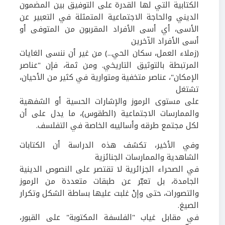
الكتابية التي لها القدرة على التوفيق بين المضمون
الديني والحاجة الاجتماعية المتمثلة في التعبير عن
الأسى، أي أسى الأفراد المقربون من المتوفى أو
أسى الأفراد الآخرين
(زملاء العمل، سكان الحي...) من غير أن ننسى الغايات
المرتبطة بالتوثيق التاريخي. ومن ثمة، فإن "عناصر
الإمكان"، عناصر متخفية ومتوارية في كثير من الأحيان،
تشتغل
على مستوى الرموز والإشارات الحسية أو الشفهية
والممارسات الاجتماعية (الطقوس)، ما يدل على أن
لكل مجتمع طرقه وأساليبه الخاصة في التفلسف.
وفي الأخير، تكشف هذه الدراسة أن الكتابات
الشاهدية والممارسات الجنائزية
في الصحراء الجزائرية لا تقتصر على النصوص الدينية
الجامدة، بل تعبّر عن طبقات متعددة من الرموز
والتصورات، حتى وإنْ غلبت عليها بساطة الشكل وتكرار
الصيغ.
في مقابل غياب "الفلسفة المكتوبة" على القبور،