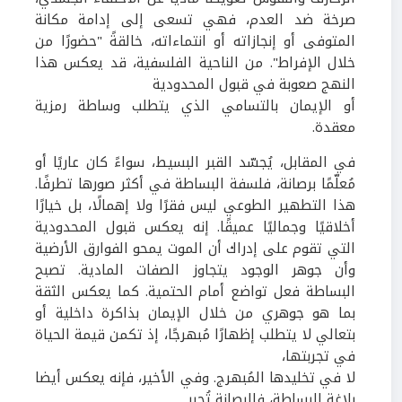
صرخة ضد العدم، فهي تسعى إلى إدامة مكانة
المتوفى أو إنجازاته أو انتماءاته، خالقةً "حضورًا من
خلال الإفراط". من الناحية الفلسفية، قد يعكس هذا
النهج صعوبة في قبول المحدودية
أو الإيمان بالتسامي الذي يتطلب وساطة رمزية
معقدة.
في المقابل، يُجسّد القبر البسيط، سواءً كان عاريًا أو
مُعلّمًا برصانة، فلسفة البساطة في أكثر صورها تطرفًا.
هذا التطهير الطوعي ليس فقرًا ولا إهمالًا، بل خيارًا
أخلاقيًا وجماليًا عميقًا. إنه يعكس قبول المحدودية
التي تقوم على إدراك أن الموت يمحو الفوارق الأرضية
وأن جوهر الوجود يتجاوز الصفات المادية. تصبح
البساطة فعل تواضع أمام الحتمية. كما يعكس الثقة
بما هو جوهري من خلال الإيمان بذاكرة داخلية أو
بتعالي لا يتطلب إظهارًا مُبهرجًا، إذ تكمن قيمة الحياة
في تجربتها،
لا في تخليدها المُبهرج. وفي الأخير، فإنه يعكس أيضا
بلاغة البساطة، فالرصانة تُجبر