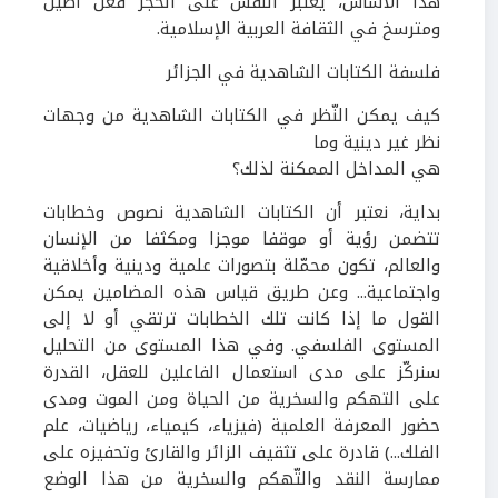
هذا الأساس، يعتبر النقش على الحجر فعل أصيل
ومترسخ في الثقافة العربية الإسلامية.
فلسفة الكتابات الشاهدية في الجزائر
كيف يمكن النّظر في الكتابات الشاهدية من وجهات
نظر غير دينية وما
هي المداخل الممكنة لذلك؟
بداية، نعتبر أن الكتابات الشاهدية نصوص وخطابات
تتضمن رؤية أو موقفا موجزا ومكثفا من الإنسان
والعالم، تكون محمّلة بتصورات علمية ودينية وأخلاقية
واجتماعية... وعن طريق قياس هذه المضامين يمكن
القول ما إذا كانت تلك الخطابات ترتقي أو لا إلى
المستوى الفلسفي. وفي هذا المستوى من التحليل
سنركّز على مدى استعمال الفاعلين للعقل، القدرة
على التهكم والسخرية من الحياة ومن الموت ومدى
حضور
المعرفة
العلمية (فيزياء، كيمياء، رياضيات، علم
الفلك...) قادرة على تثقيف الزائر والقارئ وتحفيزه على
ممارسة النقد والتّهكم والسخرية من هذا الوضع