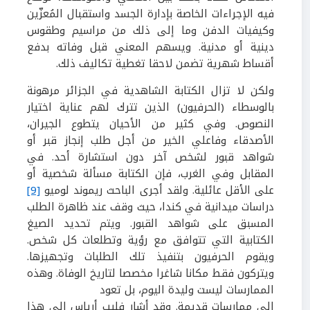
فيه الإجراءات الخاصة بإدارة الجسد واستقبال المُعزّين
وكيفيات الدفن وما إلى ذلك من مراسيم وطقوس
دينية أو مدنية. ويسهم المعني قبل وفاته بدفع
أقساط شهرية تضمن لاحقا تغطية تكاليف ذلك.
ولكن لا تزال الكتابة الشاهدية في الجزائر مرهونة
بالوسطاء (الحرفيون) الذين تترك لهم عناية اختيار
النصوص. وفي كثير من الأحيان يتطوع الجيران،
الأصدقاء وفاعلي الخير من أجل طلب إنجاز قبر أو
شواهد قبور لشخص آخر دون استشارة أحد. في
المقابل وفي الغرب، فإن الكتابة مسألة شخصية أو
على الأقل عائلية. ولقد أجرى الباحث ريموند لوميو
[9]
دراسات ميدانية في كندا، حيث وقف عند ظاهرة الطلب
المسبق على شواهد القبور. ويتم تحديد الصيغ
الكتابية التي تتوافق مع رؤية وتطلعات كل شخص.
ويقوم الحرفيون بتنفيذ تلك الطلبات وتجهيزها.
ويتركون فقط مكانا شاغرا مخصصا لتاريخ الوفاة. وهذه
الممارسات ليست وليدة اليوم، بل تعود
إلى ممارسات قديمة. وقد أشار فليب أرياس إلى هذا