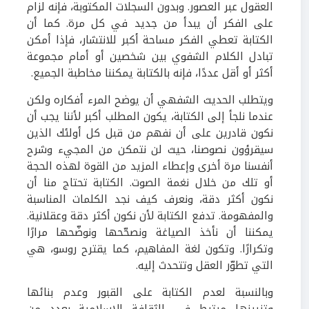
العقول عبر العصور. وبدون السجلات المكتوبة، فإنه لزام
على الفكر أن يبدأ من جديد في كل مرة. كما أن
الكتابة تعطي الفكر مساحة أكبر للانتشار، فإذا أمكن
تبادل الكلام الشفوي بين شخصين أو أمام مجموعة
أكثر أو أقل عددًا، فإنه بالكتابة يمكننا مخاطبة الجميع.
ويتطلب الحديث الشفهي أن يوضح المرء أفكاره ولكن
عندما نلجأ إلى الكتابة، يكون المطلب أكبر لأننا يجب أن
نكون قادرين على أن نفهم من قبل كل أولئك الذين
سيقرؤون نصوصنا، حيث لن نتمكن من المجيء وشرح
أنفسنا مرة أخرى وإعطاء المزيد من القوة لهذه الحجة
أو تلك من خلال نغمة الصوت. الكتابة تحتاج منا أن
نكون أكثر دقة، ونعرف كيف نجد الكلمات المناسبة
والمفهومة. تدفع الكتابة لأن نكون أكثر دقة وعقلانية.
يمكننا أن نأخذ الصياغة ونصحّحها ونوضّحها مرارًا
وتكرارًا. وتكون لغة المفاهيم، كما يقترح روسو، هي
التي تطوّر العقل وتتحدث إليه.
وبالنسبة لعدم الكتابة ع
ل
ى القبور وعدم بنائها