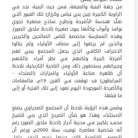
من جهة البنية والصيغة، فمن حيث البنية، نجد في
الزاوية الكبيرة (بين بني عباس وكرزاز) تلك القبور التي
تقلّد هندسة الأضرحة وتطرح نماذج مصغرة تحوي
نوافذ وأبواب وكأنها بيوت صغيرة (لاحظ ملحق الصور).
وهذه الممارسة مخصصة للناس الصالحين والخيرين
والذين لم يرتقوا إلى مصاف الأولياء ولم ينالوا
الاعتراف الكافي الذي يجعل المجتمع يبني لهم
أضرحة كبيرة. ولكنهم في نظر أفراد عائلتهم
وجيرانهم يستحقون ذلك. ومن الناحية التاريخية، نلاحظ
أن ظاهرة صناعة الأولياء والمزارات (الصلحاء -
المرابطون) قد توقفت في القرن
19
م، فالمقامات
والأضرحة الموجودة اليوم تعود إلى تلك الفترة أو إلى
ما قبلها.
وضمن هذه الرؤية، نلاحظ أن المجتمع الصحراوي يصنع
الاستثناء، وهذا هو شأن الضريح الذي بني للشيخ
محمـد بلكبير في مدينة أدرار (لاحظ ملحق الصور) رغم
أنه شخصية معاصرة توفيت سنة
2000
م، ورغم أن
النصوص القانونية كانت حينها تمنع الدفن داخل