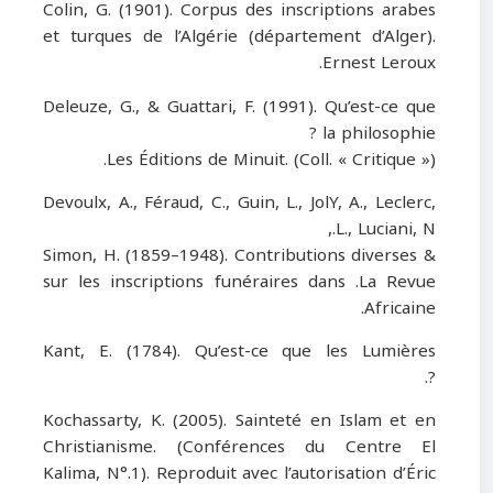
Colin, G. (1901). Corpus des inscriptions arabes
et turques de l’Algérie (département d’Alger).
Ernest Leroux.
Deleuze, G., & Guattari, F. (1991). Qu’est-ce que
la philosophie ?
Les Éditions de Minuit. (Coll. « Critique »).
Devoulx, A., Féraud, C., Guin, L., JolY, A., Leclerc,
L., Luciani, N.,
& Simon, H. (1859–1948). Contributions diverses
sur les inscriptions funéraires dans
.
La Revue
.
Africaine
Kant, E. (1784). Qu’est-ce que les Lumières
.
?
Kochassarty, K. (2005). Sainteté en Islam et en
Christianisme. (Conférences du Centre El
Kalima, N°.1). Reproduit avec l’autorisation d’Éric