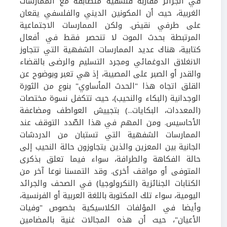
في الجزائر مقاربة فلسفية متطابقة مع الممارسات
الغربية، حيث أن المكونين الديني والفلسفي يقعان
على طرفي نقيض. ولكن الممارسات الاجتماعية
المرتبطة بحدث الموت لا تنحصر فقط في أفعال
كتابية، هناك عديد الممارسات الشفهية التي تتجاوز
الانغلاق الدوغمائي ومجرد التسليم والرضى بالقضاء
والقدر أو الصبر على المصيبة، إذ هي تعبر وبوضوح عن
القلق اتجاه هذا "الحدث المأساوي" بنوع من الثورة
الوجدانية (البكاء والنحيب)، حيث تتكفل نسوة مختصات
(المعددات، البكايات...) بتجييش العواطف ومضاعفة
الأحاسيس. ومن المهم في هذا الصّدد التوقف عند
الممارسات الشفهية التي تستبان من الدردشات
الجانية بين المعزين والذين يتجاوزون حالة النحيب إلى
حالة الفكاهة والطرافة، سواء فيما تعلق بذكرى
المتوفى أو مواقف أخرى. وقد التمسنا نوعا آخر من
الكتابات الجنائزية (النكرولوجيا) في الصحف والجرائد
اليومية، سواء تلك المكتوبة باللغة العربية أو الفرنسية،
وأيضا في المؤلفات الكلاسيكية بخصوص "وفيات
الأعيان"، حيث أن هذه المجالات غنية بالمضامين