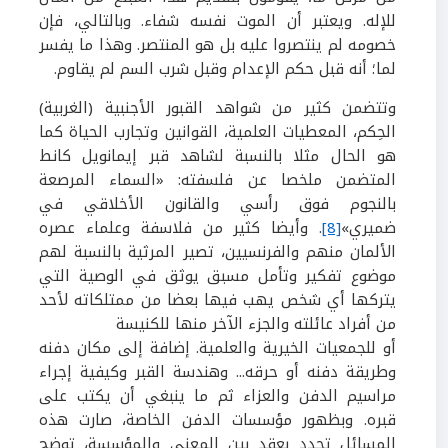
للإله. ويعتبر أن الموت نفسه شفاء. وبالتالي، فإن
خصومه لم ينتصروا عليه بل هو المنتصر. وهذا ما يفسر
لما؛ أنه قبل حكم الإعدام وقبل شرب السم لم يقاوم.
وتتضمن كثير من شواهد القبور الأجنبية (الغربية)
الحِكم، المعطيات العلمية، القوانين وتجارب الحياة كما
هو الحال مثلا بالنسبة لشاهد قبر إيمانويل كانط
المتضمن ملخصا عن فلسفته: «
السماء المرصعة
بالنجوم فوق رأسي والقانون الأخلاقي في
ضميري
»
[8]
. وأيضا كثير من فلاسفة وعلماء عصره
الألمان منهم والفرنسيين، تصير المرثية بالنسبة لهم
موضوع تفكير وتأمل مسبق يوثق في الوصية التي
يتركها أي شخص يهب فيها بعضا من ممتلكاته لأحد
من أفراد عائلته والجزء الآخر منها للكنيسة
أو للجمعيات الخيرية والعلمية. إضافة إلى مكان دفنه
وطريقة دفنه أو حرقه... وهندسة القبر وكيفية إجراء
مراسيم الدفن والعزاء ثم ما ينبغي أن يكتب على
قبره. وبظهور مؤسسات الدفن الخاصة، صارت هذه
المسائل تحدد بعقد بين المعني والمؤسسة، توضح