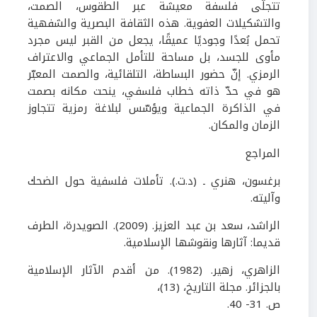
تتجلّى فلسفة معيشة عبر الطقوس، الصمت،
والتشكيلات العفوية. هذه الثقافة البصرية والشفهية
تحمل بُعدًا وجوديًا عميقًا، يجعل من القبر ليس مجرد
مأوى للجسد، بل مساحة للتأمل الجماعي والاعتراف
الرمزي. إنّ حضور البساطة، التلقائية، والصمت المعبّر
هو في حدّ ذاته خطاب فلسفي، ينحت مكانه بصمت
في الذاكرة الجماعية ويؤسّس لبلاغة رمزية تتجاوز
الزمان والمكان.
المراجع
برغسون، هنري ـ
(د.ت.)
. تأملات فلسفية حول الضحك
وآليته.
الراشد، سعد بن عبد العزيز
.
(
2009
)
.
الصويدرة، الطرف
قديما
:
آثارها ونقوشها الإسلامية
.
الزاهري، زهير
.
(
1982
)
.
من أقدم الآثار الإسلامية
بالجزائر
.
مجلة التاريخ
،
(
13
)
،
ص.
31- 40
.