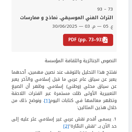
73 – 93
‫التراث الفني الموسيقي. نماذج و ممارسات
ع. 05 — م. 03 — 30/06/2025
PDF (pp. 73–93)
النصوص الجنائزية والثقافة المؤسسة
نفتتح هذا التحليل بالتوقف عند نصين مهمين، أحدهما
يعبر عن سياق عام عربي ما قبل إسلامي والآخر يعبر
عن سياق محلي (وطني) إسلامي. وظهر أن الصيغ
التعبيرية الأولى ظلت مستمرة عبر الفترات اللاحقة
وتظهر معالمها في كتابات اليوم
[1]
. ونوضح ذلك من
خلال هذين المثالين:
1
.
يسمى أقدم نقش عربي غير إسلامي عثر عليه إلى
حد الآن بــ "نقش النمّارة"
[2]