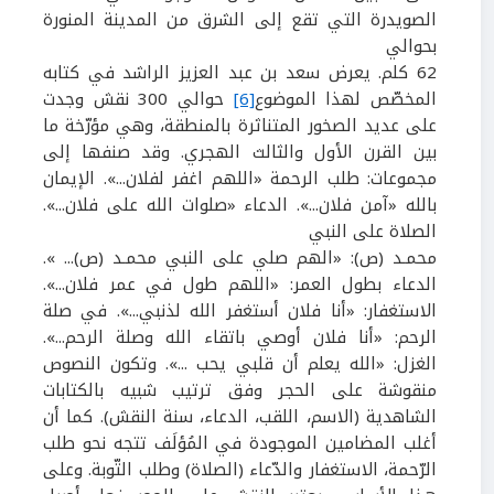
الصويدرة التي تقع إلى الشرق من المدينة المنورة
بحوالي
62
كلم. يعرض سعد بن عبد العزيز الراشد في كتابه
المخصّص لهذا الموضوع
[6]
حوالي
300
نقش وجدت
على عديد الصخور المتناثرة بالمنطقة، وهي مؤرّخة ما
بين القرن الأول والثالث الهجري. وقد صنفها إلى
مجموعات: طلب الرحمة «اللهم اغفر لفلان...». الإيمان
بالله «آمن فلان...». الدعاء «صلوات الله على فلان...».
الصلاة على النبي
محمـد (ص): «الهم صلي على النبي محمـد (ص)... ».
الدعاء بطول العمر: «اللهم طول في عمر فلان...».
الاستغفار: «أنا فلان أستغفر الله لذنبي...». في صلة
الرحم: «أنا فلان أوصي باتقاء الله وصلة الرحم...».
الغزل: «الله يعلم أن قلبي يحب ...». وتكون النصوص
منقوشة على الحجر وفق ترتيب شبيه بالكتابات
الشاهدية (الاسم، اللقب، الدعاء، سنة النقش). كما أن
أغلب المضامين الموجودة في المُؤلَف تتجه نحو طلب
الرّحمة، الاستغفار والدّعاء (الصلاة) وطلب التّوبة. وعلى