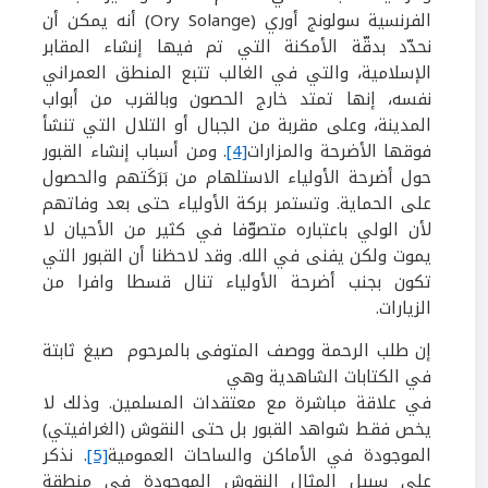
الفرنسية سولونج أوري
(
Ory Solange
)
أنه يمكن أن
نحدّد بدقّة الأمكنة التي تم فيها إنشاء المقابر
الإسلامية، والتي في الغالب تتبع المنطق العمراني
نفسه، إنها تمتد خارج الحصون وبالقرب من أبواب
المدينة، وعلى مقربة من الجبال أو التلال التي تنشأ
فوقها الأضرحة والمزارات
[4]
. ومن أسباب إنشاء القبور
حول أضرحة الأولياء الاستلهام من بَرَكَتهم والحصول
على الحماية. وتستمر بركة الأولياء حتى بعد وفاتهم
لأن الولي باعتباره متصوّفا في كثير من الأحيان لا
يموت ولكن يفنى في الله. وقد لاحظنا أن القبور التي
تكون بجنب أضرحة الأولياء تنال قسطا وافرا من
الزيارات.
إن طلب الرحمة ووصف المتوفى بالمرحوم صيغ ثابتة
في الكتابات الشاهدية وهي
في علاقة مباشرة مع معتقدات المسلمين. وذلك لا
يخص فقط شواهد القبور بل حتى النقوش (الغرافيتي)
الموجودة في الأماكن والساحات العمومية
[5]
. نذكر
على سبيل المثال النقوش الموجودة في منطقة