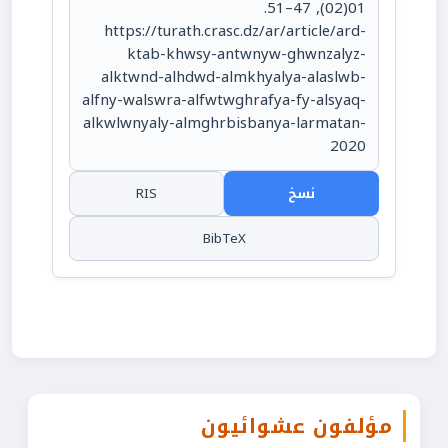
01(02), 47–51.
https://turath.crasc.dz/ar/article/ard-
ktab-khwsy-antwnyw-ghwnzalyz-
alktwnd-alhdwd-almkhyalya-alaslwb-
alfny-walswra-alfwtwghrafya-fy-alsyaq-
alkwlwnyaly-almghrbisbanya-larmatan-
2020
نسخ
RIS
BibTeX
مؤلفون عشوائيون