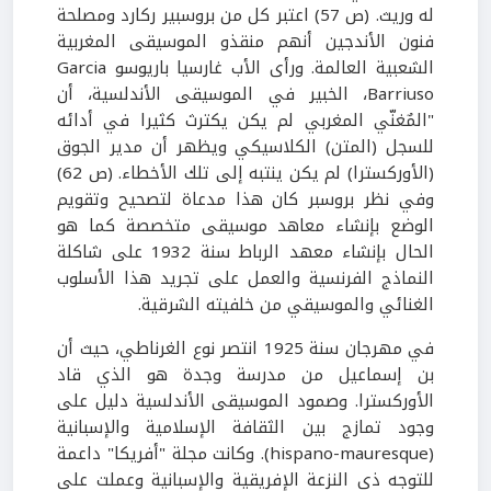
له وريث. (ص 57) اعتبر كل من بروسبير ركارد ومصلحة
فنون الأندجين أنهم منقذو الموسيقى المغربية
الشعبية العالمة. ورأى الأب غارسيا باريوسو Garcia
Barriuso، الخبير في الموسيقى الأندلسية، أن
"المٌغنّي المغربي لم يكن يكترث كثيرا في أدائه
للسجل (المتن) الكلاسيكي ويظهر أن مدير الجوق
(الأوركسترا) لم يكن ينتبه إلى تلك الأخطاء. (ص 62)
وفي نظر بروسبر كان هذا مدعاة لتصحيح وتقويم
الوضع بإنشاء معاهد موسيقى متخصصة كما هو
الحال بإنشاء معهد الرباط سنة 1932 على شاكلة
النماذج الفرنسية والعمل على تجريد هذا الأسلوب
الغنائي والموسيقي من خلفيته الشرقية.
في مهرجان سنة 1925 انتصر نوع الغرناطي، حيث أن
بن إسماعيل من مدرسة وجدة هو الذي قاد
الأوركسترا. وصمود الموسيقى الأندلسية دليل على
وجود تمازج بين الثقافة الإسلامية والإسبانية
(hispano-mauresque). وكانت مجلة "أفريكا" داعمة
للتوجه ذي النزعة الإفريقية والإسبانية وعملت على