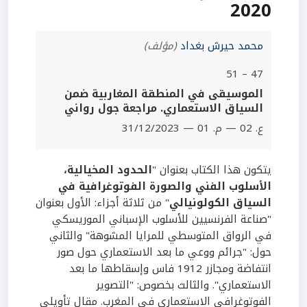
2020
محمد حيرش بغداد
(مؤلف)
47 – 51
الموسيقى في المنطقة المغاربية ضمن
السياق الاستعماري. مراجعة جول رواني
ع. 02 — م. 01 — 31/12/2023
يتكون هذا الكتاب بعنوان "
الحدود المخيالية،
الأسلوب الفني والصورة الفوتوغرافية في
السياق الكولونيالي
" من ثلاثة أجزاء: الأول بعنوان
"صناعة الفرنسيين للأسلوب الإسباني الموريسكي
في الرواق المتوسطي للمرايا المشوهة" والثاني
حول: "جرائم ووعي ما بعد الاستعماري حول صور
انتفاضة ومجازر 1912 فاس وإسقاطها ما بعد
الاستعماري". والثالث بخصوص: "التصوير
الفوتوغرافي الاستعماري في المغرب. مقال تأويلي