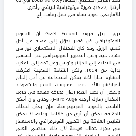
لعبد الكريم الخطيبي رفقةLouis de Oteyza لوي دو
أوتيزا (1922)، صورة فوتوغرافية للريفي وأخرى
للأمازيغي، صورة نساء في حفل زفاف...إلخ.
يرى جزيل فروند Gizèl Freund أن التصوير
الفوتوغرافي فن فقير تحوّل إلى مهنة من أجل
كسب الرزق. وقد كان للاحتلال الاستعماري دور في
نشره، حيث وصل التصوير الفوتوغرافي غير الصحفي
في البداية إلى الجزائر وتونس ومن ثمة إلى المغرب
بداية من 1894. ولكن الثقافة الشعبية اعترضت
انتشاره، نظرا لأنه يمكن استخدامه من أجل إلحاق
أضرار/شر بالآخر ضمن ممارسات السحر والشعودة.
ويمكن أن تصير الصور رهان معركة مهمة في حروب
المخيال (مارك أوجيه Marc Augé). وحتى وإن أمكن
التلاعب بالصورة الفوتوغرافية، فإن بعض لحظات
الحقيقة يمكن أن تٌرى من خلالها. وعليه، لا يمكن
تقليص العلاقة بين التصوير الفوتوغرافي والاستعمار
في مجرد خطاب هيمنة لأن ذلك سيخفي الغنى
الحقيقي للخلفية الإثنوفوتوغرافية للاستعمار (ص