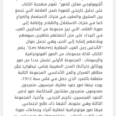
أنثروبولوجي مقارن للصور". تقوم منهجية الكتاب
على تحليل تاريخي للصورة ضمن العلاقة التي تجمع
بين المشرق والمغرب في فترات الاستعمار والصراع
كما في فترات الاستقلال والسّلام. وإضافة إلى
صورة الغلاف التي تبرز مجموعة من المحاربين العرب
في البيداء على متن أحصنتهم شاهرين سيوفهم
وبنادقهم إشارة إلى الحرب وهي تحمل عنوان
"الأندلس زمن العرب المغاربة (Les Maures)". يضم
الكتاب ثلاثة مجموعات من الصور الفوتوغرافية
والرسومات : المجموعة الأولى تشمل عددا من صور
ووثائق (خرائط) المدن المغربية (فاس، تيطوان) تبيّن
مظاهر العمران والفن الأندلسي. المجموعة الثانية
متعلقة بالتمرد الذي حصل في فاس سنة 1912،
يوجد بينها صور جنود مغاربة، فرنسيون، متمردون
معدومون، متمردون مقتادون للمحاكمة، صور لدفن
الجنود الفرنسيين، تكريم الجرحى… وأخيرا، المجموعة
الثالثة وهي متنوعة، أغلبها ذات طابع اجتماعي،
فيها صور فوتوغرافية لمغاربة أفراد وجماعات، صورة