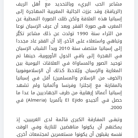
مشاعر الحب البريء وبالتحديد مع أهل الريف
(الريافة). وقد عززت الجالية المغربية المهاجرة إلى
إسبانيا هذه العلاقة ولكن ظلت الصورة النمطية عن
المغرب هي صورة الفقر. وبعد أن عرف الإسبان نوعا
من الثراء سنة 1990 تولدت عن ذلك مشاعر تكبٌّر
وتباهي واستعلاء على الآخر، إلا أن الفقر عاد مجددا
إلى إسبانيا منتصف سنة 2010 وبدأ الشباب الإسبان
في الهجرة إلى باقي الدول الأوروبية، حينها تم
توحيد الصور والمساواة في العلاقات اليومية بين
المغاربة والإسبان. ويٌلاحظ كذلك أن الإسلاموفوبيا
(الخوف من الإسلام والمسلمين) أقل في إسبانيا
بالمقارنة مع إنجلترا وفرنسا وألمانيا ولم تشهد
إسبانيا أعمالا إرهابية من طرف الجهاديين ما عدا ما
حصل في ألجيدو El Ejido بألمريا (Almeria) في
2000.
وتبقى المفارقة الكبرى قائمة لدى الغربيين، إذ
يمكنهم أن يكونوا مناهضين للنازية وفي الوقت
نفسه يقبلون أن يكونوا مستعمرين لمجتمعات أخرى.