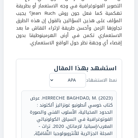
التصوير الفوتوغرافية في وجه الاستعمار أو بطريقة
تهكمية كما فعل جون روش Jean Ruch؟ يجيب
المؤلف على هذين السؤالين بالقول إن هذه الطرق
تجاوزها الزمن وأحسن طريقة لإثراء النقاش ما بعد
الاستعماري تكمن في أرض الهرمينوطيقا بدون
إقصاء أي وجهة نظر حول الواقع الاستعماري.
استشهد بهذا المقال
نمط الاستشهاد
HIRRECHE BAGHDAD, M. (2023). عرض
كتاب خوسي أنطونيو غونزاليز ألكتوند :
الحدود المخيالية، الأسلوب الفني والصورة
الفوتوغرافية في السياق الكولونيالي
المغرب/إسبانيا. لارماتان، 2020. تراث -
المجلة الجزائرية للأنثروبولوجيا الثّقافيّة,