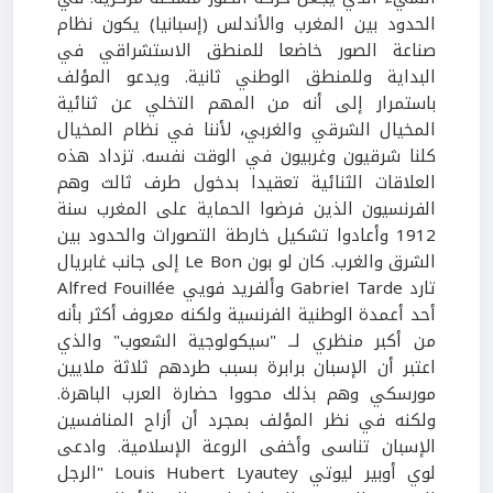
الحدود بين المغرب والأندلس (إسبانيا) يكون نظام
صناعة الصور خاضعا للمنطق الاستشراقي في
البداية وللمنطق الوطني ثانية. ويدعو المؤلف
باستمرار إلى أنه من المهم التخلي عن ثنائية
المخيال الشرقي والغربي، لأننا في نظام المخيال
كلنا شرقيون وغربيون في الوقت نفسه. تزداد هذه
العلاقات الثنائية تعقيدا بدخول طرف ثالث وهم
الفرنسيون الذين فرضوا الحماية على المغرب سنة
1912 وأعادوا تشكيل خارطة التصورات والحدود بين
الشرق والغرب. كان لو بون Le Bon إلى جانب غابريال
تارد Gabriel Tarde وألفريد فويي Alfred Fouillée
أحد أعمدة الوطنية الفرنسية ولكنه معروف أكثر بأنه
من أكبر منظري لــ "سيكولوجية الشعوب" والذي
اعتبر أن الإسبان برابرة بسبب طردهم ثلاثة ملايين
مورسكي وهم بذلك محووا حضارة العرب الباهرة.
ولكنه في نظر المؤلف بمجرد أن أزاح المنافسين
الإسبان تناسى وأخفى الروعة الإسلامية. وادعى
لوي أوبير ليوتي Louis Hubert Lyautey "الرجل