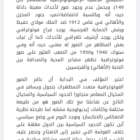
149). ويحمل عدم وجود صور لأحداث معينة دلالة
حيث أنه وبالنسبة لانتفاضة/تمرد جنود المخزن
والأهالي في فاس 1912 ضد الملك مولاي حفيظ
ورفض الحماية الفرنسية، يوجد فراغ فوتوغرافي
ولكن يوجد أرشيف تلغرافي للأحداث. كما أن غياب
بعض المظاهر من الصور له معنى، حيث أنه وفي
سنوات 1940 و1950 من الصعب العثور على صور
فوتوغرافية تظهر مشاعر المحبة والصداقة بين
النخبة (الأهالي) والفرنسيين.
اعتبر المؤلف في البداية أن عالم الصور
الفوتوغرافية متعدد التمظهرات يتجول ويسافر في
المخيال المعاصر متجاوزا الحدود السياسية. والمخيال
الناتج عن تفاعلنا مع تلك الصور هو من طبيعة
مختلفة وكثافات إيديولوجية مشابه لما طرحته نظرية
الانعكاس (الانكسار). ونوجد اليوم في وضع سياسي،
أين تكون الحدود السياسية بين الدول مغلقة على
خلاف العولمة التي تشير إلى الانفتاح وتحفز عليه،
الشيء الذي يجعل حركة الصور مشكلة مركزية. في