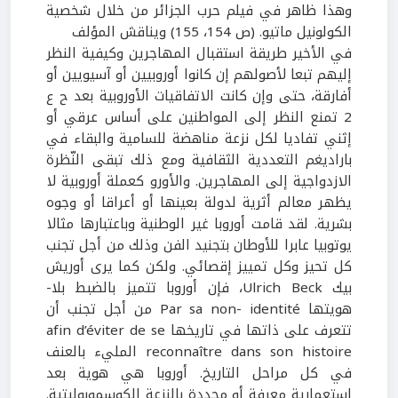
وهذا ظاهر في فيلم حرب الجزائر من خلال شخصية
الكولونيل ماتيو. (ص 154، 155) ويناقش المؤلف
في الأخير طريقة استقبال المهاجرين وكيفية النظر
إليهم تبعا لأصولهم إن كانوا أوروبيين أو آسيويين أو
أفارقة، حتى وإن كانت الاتفاقيات الأوروبية بعد ح ع
2 تمنع النظر إلى المواطنين على أساس عرقي أو
إثني تفاديا لكل نزعة مناهضة للسامية والبقاء في
باراديغم التعددية الثقافية ومع ذلك تبقى النّظرة
الازدواجية إلى المهاجرين. والأورو كعملة أوروبية لا
يظهر معالم أثرية لدولة بعينها أو أعراقا أو وجوه
بشرية. لقد قامت أوروبا غير الوطنية وباعتبارها مثالا
يوتوبيا عابرا للأوطان بتجنيد الفن وذلك من أجل تجنب
كل تحيز وكل تمييز إقصائي. ولكن كما يرى أوريش
بيك Ulrich Beck، فإن أوروبا تتميز بالضبط بلا-
هويتها Par sa non- identité من أجل تجنب أن
تتعرف على ذاتها في تاريخها afin d’éviter de se
reconnaître dans son histoire المليء بالعنف
في كل مراحل التاريخ. أوروبا هي هوية بعد
استعمارية معرفة أو محددة بالنزعة الكوسموبوليتية.