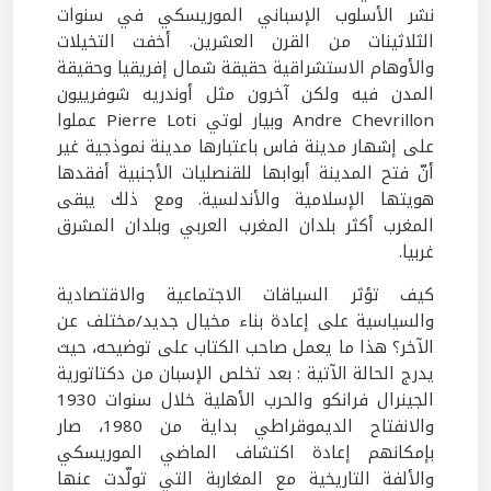
نشر الأسلوب الإسباني الموريسكي في سنوات
الثلاثينات من القرن العشرين. أخفت التخيلات
والأوهام الاستشراقية حقيقة شمال إفريقيا وحقيقة
المدن فيه ولكن آخرون مثل أوندريه شوفرييون
Andre Chevrillon وبيار لوتي Pierre Loti عملوا
على إشهار مدينة فاس باعتبارها مدينة نموذجية غير
أنّ فتح المدينة أبوابها للقنصليات الأجنبية أفقدها
هويتها الإسلامية والأندلسية. ومع ذلك يبقى
المغرب أكثر بلدان المغرب العربي وبلدان المشرق
غربيا.
كيف تؤثر السياقات الاجتماعية والاقتصادية
والسياسية على إعادة بناء مخيال جديد/مختلف عن
الآخر؟ هذا ما يعمل صاحب الكتاب على توضيحه، حيث
يدرج الحالة الآتية : بعد تخلص الإسبان من دكتاتورية
الجينرال فرانكو والحرب الأهلية خلال سنوات 1930
والانفتاح الديموقراطي بداية من 1980، صار
بإمكانهم إعادة اكتشاف الماضي الموريسكي
والألفة التاريخية مع المغاربة التي تولّدت عنها