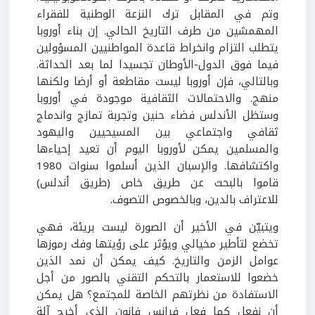
وتم في المقابل ترك النزعة الوطنية للفقراء
المهمشين من طرف التاريخ الحالي. إن بناء أوروبا
يتطلب التزام وانخراط قاعدة المواطنيين المسؤولين
فيما فوق الدول-الأوطان تجسيدا لما بعد الحداثة.
وبالتالي، فإن أوروبا ليست مقاطعة أو أرضا ولكنها
منهج. والاحتمالات الثقافية موجودة في أوروبا
وستظل الأندلس فضاء حنين وتجربة تمازج واندماج
ثقافي واجتماعي بين المسيحيين واليهود
والمسلمين يمكن لأوروبا اليوم أن تعيد إحياءها
واكتشافها. والإسبان الذين أسلموا سنوات 1980
قاموا بالبحث عن طريق خاص (طريق أندلس)
للاعتراف بالدين، وبالخصوص التصوف.
ويتبيّن في الأخير أن الصورة ليست بريئة، فهي
تخضع لتأطير مخيالي ويؤثر على رؤيتها وفك رموزها
عوامل الزمن والتاريخ. كيف يمكن أن نمد الذين
خضعوا للاستعمار بالتحكم التقني بالصور من أجل
الاستفادة من نظرتهم الخاصة للمجتمع؟ هل يمكن
أن نفعل كما فعل فرانس فانون الذي أخرج آلة