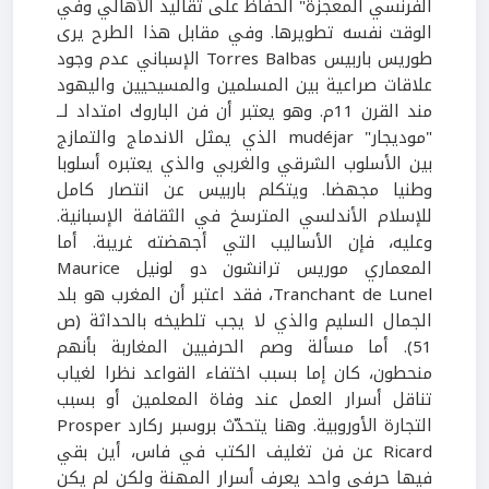
الفرنسي المعجزة" الحفاظ على تقاليد الأهالي وفي
الوقت نفسه تطويرها. وفي مقابل هذا الطرح يرى
طوريس باربيس Torres Balbas الإسباني عدم وجود
علاقات صراعية بين المسلمين والمسيحيين واليهود
مند القرن 11م. وهو يعتبر أن فن الباروك امتداد لــ
"موديجار" mudéjar الذي يمثل الاندماج والتمازج
بين الأسلوب الشرقي والغربي والذي يعتبره أسلوبا
وطنيا مجهضا. ويتكلم باربيس عن انتصار كامل
للإسلام الأندلسي المترسخ في الثقافة الإسبانية.
وعليه، فإن الأساليب التي أجهضته غريبة. أما
المعماري موريس ترانشون دو لونيل Maurice
Tranchant de Lunel، فقد اعتبر أن المغرب هو بلد
الجمال السليم والذي لا يجب تلطيخه بالحداثة (ص
51). أما مسألة وصم الحرفيين المغاربة بأنهم
منحطون، كان إما بسبب اختفاء القواعد نظرا لغياب
تناقل أسرار العمل عند وفاة المعلمين أو بسبب
التجارة الأوروبية. وهنا يتحدّث بروسبر ركارد Prosper
Ricard عن فن تغليف الكتب في فاس، أين بقي
فيها حرفي واحد يعرف أسرار المهنة ولكن لم يكن