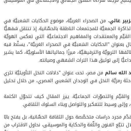
يصبح مرجعًا لقراءة النسق الجمالي والاجتماعي في الموسيقى
زبير غالي
، من الصحراء الغربيَّة، موضوع الحكايات الشعبيَّة في
 الذاكرة الجمعيَّة للمجتمعات الناطقة بالحسَّانية. إذ تنتقل شفهيًّا
يَّم والمعتقدات والمفاهيم الاجتماعيَّة التي تعكس الهويَّة
ل بعنوان "الحكايات الشعبيَّة في الصحراء الغربيَّة"، يسلّط فيه
ها التربويَّة والترفيهيَّة، مبرزًا جمالياتها الأسلوبيَّة، كما يشير
 داعيًّا إلى توثيق هذا التراث الشفهي وصيانته.
 الله سالم
من مصر، تحت عنوان "دلالات النخل التأويليَّة تثري
باحثة رمزيَّة النخل في الوجدان الشعبي المصري، من خلال تحليل
لقيَّم والتصوّرات الجماعيَّة. يبرز المقال كيف تتحوّل الكلمة
َة، وإلى وسيط للتفكير والتواصل وبناء السلوك الثقافي.
دّم مجرد دراسات متخصّصة حول الثقافة الحسَّانية، بل يفتح بابًا
ل تتبّع الفنون واللّغة والحكاية والموسيقى، نحاول الاقتراب من