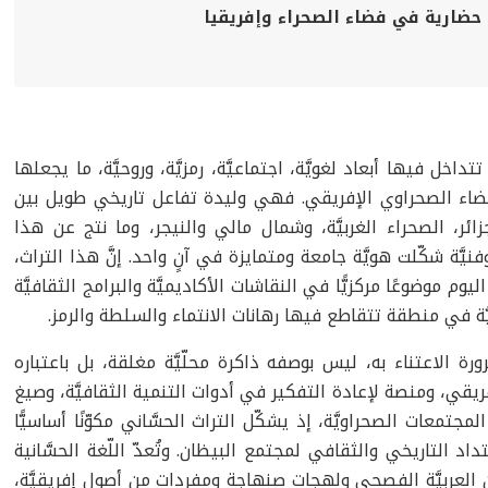
 ﺣﻀﺎرﻳﺔ ﻓﻲ ﻓﻀﺎء اﻟﺼﺤﺮاء وإﻓﺮﻳﻘﻴﺎ
تداخل فيها أبعاد لغويَّة، اجتماعيَّة، رمزيَّة، وروحيَّة، ما يجعلها
الفضاء الصحراوي الإفريقي. فهي وليدة تفاعل تاريخي طويل بين
لجزائر، الصحراء الغربيَّة، وشمال مالي والنيجر، وما نتج عن هذا
فنيَّة شكّلت هويَّة جامعة ومتمايزة في آنٍ واحد. إنَّ هذا التراث،
يوم موضوعًا مركزيًّا في النقاشات الأكاديميَّة والبرامج الثقافيَّة
عيَّة في منطقة تتقاطع فيها رهانات الانتماء والسلطة والرمز.
رورة الاعتناء به، ليس بوصفه ذاكرة محلّيَّة مغلقة، بل باعتباره
فريقي، ومنصة لإعادة التفكير في أدوات التنمية الثقافيَّة، وصيغ
لمجتمعات الصحراويَّة، إذ يشكّل التراث الحسَّاني مكوّنًا أساسيًّا
متداد التاريخي والثقافي لمجتمع البيظان. وتُعدّ اللّغة الحسَّانية
 العربيَّة الفصحى ولهجات صنهاجة ومفردات من أصول إفريقيَّة،