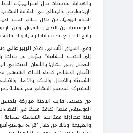
والهداية: ملاحظات حول استراتيجيَّات الخطاب
الإيديولوجي والجمالي في الثقافة الحسَّاني
الحياة اليوميَّة، من خلال خطاب النخب الديني
الموسيقيَّة بين التحريم والقبول، وبين الإ
واقع المجتمع واحتياجاته الروحيَّة والجماليَّ
وفي السياق اللّساني، يقدّم
الزبير غالي
و
نا
إلى اللهجة الحسَّانية"، يعرّفان من خلالها بال
المعقل وبني حسّان) واللّسان الصنهاجي البربر
اللّسان الحسَّاني كوعاء للتراث الشفهي 
الشعبيَّة والأمثال والحكم والألغاز والأحاج
المشتركة للمجتمع الحسَّاني في مساحة جغرافي
من جهتها، قاربت الباحثة
مباركة بلحسن
م
الموسيقى عنصرًا ثقافيَّا مهمًّا في الفضاءات
بيئة صحراويَّة مميّزاتها الأساسيَّة شساعة ا
والطبيعة، وذلك من خلال "قراءة سوسيو-أنثروبو