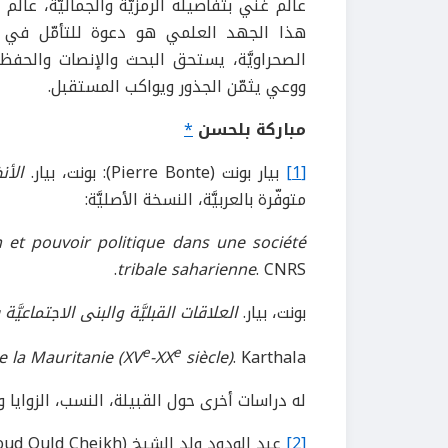
عالم غني بتفاصيله الرمزيَّة والجماليَّة، عالم 
هذا الجهد العلمي هو دعوة للتأمّل في هذا ا
الصحراويَّة، يستحق البحث والإنصات والحفظ
ووعي يثمّن الجذور ويواكب المستقبل.
مباركة بلحسن
*
[1]
بيار بونت (Pierre Bonte): بونت، بيار.
الأن
متوفّرة بالعربيَّة، النسخة الأصليَّة:
m et pouvoir politique dans une société
tribale saharienne
. CNRS.
بونت، بيار.
العلاقات القبليَّة والبنى الاجتماعيَّة
e
e
de la Mauritanie (XV
-XX
siècle)
. Karthala.
له دراسات أخرى حول القبيلة، النسب، الزوايا وال
[2]
عبد الودود ولد الشيخ (Abdel Wedoud Ould Cheikh): ولد الشيخ، عبد الودود.