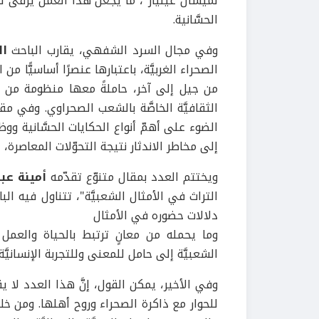
لميشال غينيار"، ما يجعل هذا العمل يرقى ل
الحسَّانية.
وفي مجال السرد الشفهي، يقارب الباحث
ال
الصحراء الغربيَّة، باعتبارها عنصرًا أساسيًّا من
من جيل إلى آخر، حاملةً معها منظومة من الق
الثقافيَّة الخاصَّة بالشعب الصحراوي. وفي مقا
الضوء على أهمّ أنواع الحكايات الحسَّانية ووظائف
إلى مخاطر الاندثار نتيجة التحوّلات المعاصرة،
ويختتم العدد بمقال متنوّع تقدّمه
أمينة عبد
التراث في الأمثال الشعبيَّة"، تتناول فيه ال
دلالات حضوره في الأمثال
وما يحمله من معانٍ ترتبط بالحياة والعمل وا
الشعبيَّة إلى حامل للمعنى وللتجربة الإنسانيّ
وفي الأخير، يمكن القول، إنَّ هذا العدد لا يق
للحوار مع ذاكرة الصحراء وروح أهلها. ومن خلا