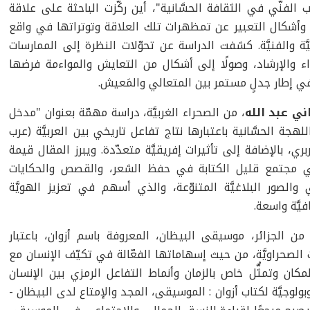
 الفنّي في الثقافة الحسَّانية"، أين ركّزت الباحثة على علاقة
ة وأشكال التعبير عن تمظهرات تلك العلاقة وتوتراتها في واقع
َّة والفنيَّة. كشفت الدراسة عن تحوّلات النظرة إلى الممارسات
غواء والإرشاد، وصولًا إلى أشكال من التعايش والمواءمة فرضها
ة، في إطار جدلٍ مستمر بين المتعالي والمَعيش.
ني عبد الله
، من الصحراء الغربيَّة، دراسة مهمّة بعنوان "مدخل
لهجة الحسَّانية باعتبارها نتاج تفاعل تاريخي بين العربيَّة (عرب
ي، بالإضافة إلى تأثيرات إفريقيَّة متعدّدة. ويبرز المقال قيمة
في مجتمع قليل الكتابة في حفظ الشعر، والقصص والحكايات
ي والصور البلاغيَّة المتنوّعة، والذي أسهم في تعزيز الهويَّة
َّة واسعة.
ن الجزائر، موسيقى البيظان، المعروفة باسم أزوان، باعتبار
 الصحراويَّة، من حيث إسهاماتها الفعّالة في تكيّف الإنسان مع
لمكان وتمثُّل خاص بالزمان وأنماط التفاعل الرمزي بين الإنسان
لوجيَّة لكتاب أزوان : الموسيقى، المجد والإمتاع لدى البيظان -