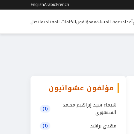
English
Arabic
French
أعداد
دعوة للمساهمة
مؤلفون
الكلمات المفتاحية
اتصل
مؤلفون عشوائيون
شيماء سيد إبراهيم محـمد
(1)
السنهوري
مهدي براشد
(1)