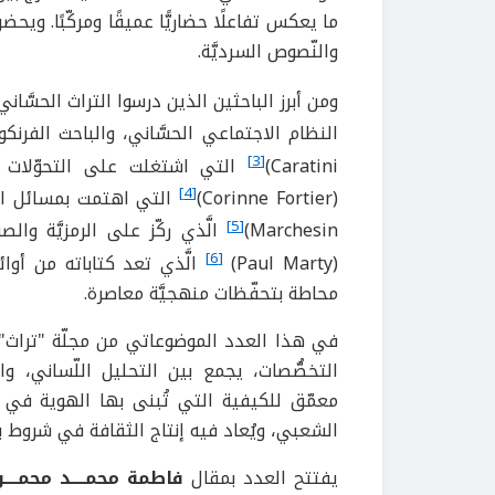
ما يعكس تفاعلًا حضاريًّا عميقًا ومركّبًا. وي
والنّصوص السرديَّة.
ومن أبرز الباحثين الذين درسوا التراث الحسَّاني، نذكر بيار
النظام الاجتماعي الحسَّاني، والباحث الفرنك
[3]
Caratini)
التي اشتغلت على التحوّلات ال
[4]
(Corinne Fortier)
[5]
Marchesin)
الَّذي ركّز على الرمزيَّة وا
[6]
(Paul Marty)
الَّذي تعد كتاباته من أوائل
محاطة بتحفّظات منهجيَّة معاصرة.
في هذا العدد الموضوعاتي من مجلّة "تراث" 
التخصُّصات، يجمع بين التحليل اللّساني، وا
معمّق للكيفية التي تُبنى بها الهوية في فضاء
الشعبي، ويُعاد فيه إنتاج الثقافة في شروط بيئيّ
يفتتح العدد بمقال
فاطمة محمــــد محمـــ