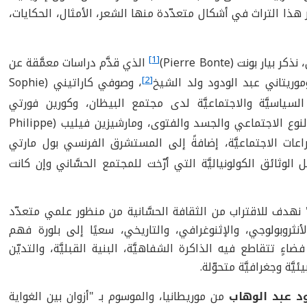
حضر هذا التراث في أشكال متعدّدة منها الشعر، الأمثال، الحكايات،
[1]
 بونت (Pierre Bonte)
الذي قدَّم دراسات معمَّقة عن
[2]
وموريتاني عبد الودود ولد الشيخ
، وصوفي كاراتيني (Sophie
سياسيَّة والاجتماعيَّة لدى مجتمع البيظان، وكورين فورتي
التي اهتمت بمسائل النوع الاجتماعي والجسد والفتوى، ومارشيزين فيليب (Philippe
لصراعات الاجتماعيَّة، إضافةً إلى المستشرق الفرنسي بول مارتي
 الوثائق الكولونياليَّة التي أرّخت للمجتمع الحسَّاني وإن كانت
نهدف للاقتراب من الثقافة الحسَّانية من منظور علمي متعدّد
لأنثروبولوجي، والإثنوغرافي، والتاريخي، سعيًا إلى بلورة فهم
ٍ تتقاطع فيه الذاكرة الشفاهيَّة، البنية القبليَّة، والتديّن
َة وجغرافيَّة متحوّلة.
ـود عبد الوهاب
من موريطانيا، والموسوم بـ "أزوان بين الغواية