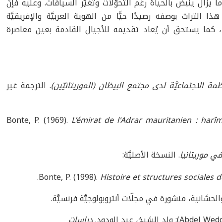
ما يزال ينبض بالحياة رغم التحوّلات وتغيّر السياقات. وعليه فإنَّ
لتراث بوصفه رصيدًا حيًّا من الهوية العربيَّة والإفريقيَّة
، كما يستحق أن يُعاد تقديمه للأجيال القادمة بعين معاصرة
ظمة الاجتماعيَّة لدى مجتمع البيظان (الموريتانيّين)
. الترجمة غير
Bonte, P. (1969).
L’émirat de l'Adrar mauritanien : harî
 في موريتانيا
. النسخة الأصليَّة:
Bonte, P. (1998).
Histoire et structures sociales 
حسَّانية، منشورة في مجلّات أنثروبولوجيَّة فرنسيَّة.
دراسات