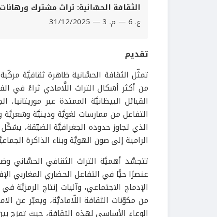
اﻟﺜﻘﺎﻓﺔ اﻟﺤﺴّاﻧﻴﺔ: ﺗﺮاث ﻣﺸﺘﺮك ورﻫﺎﻧﺎت
ع. 6 — م. 3 — 31/12/2025
تقديم
تمثّل الثقافة الحسَّانية ظاهرة ثقافيَّة مركّبة ت
من أكثر أشكال التراث اللَّامادي ثراءً في 
القبائل البيظانيَّة الممتدة عبر موريتانيا، ا
التفاعل من ممارسات لغويَّة ودينيَّة وشعريَّة و
الذي تجاوز حدوده الجغرافيَّة الضيّقة، يشكّل ال
الرامية إلى صون الهويَّة وبناء الذاكرة الجما
تتجسَّد أهميَّة التراث الثقافي الحسَّاني وض
عنصرًا حيًّا في التفاعل الحضاري المغاربي الإ
الإدماج الاجتماعي، وآليات إنتاج الرمزيَّة في ا
من مكوّنات الثقافة اللّاماديَّة، ويعبّر عن الا
الوعاء الأساسي لهذه الثقافة، حيث تمزج بين