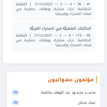
41 - 76
• 6 — 3 — 31/12/2025
| اﻟﺜﻘﺎﻓﺔ
اﻟﺤﺴّاﻧﻴﺔ: ﺗﺮاث ﻣﺸﺘﺮك ورﻫﺎﻧﺎت ﺣﻀﺎرﻳﺔ ﻓﻲ
ﻓﻀﺎء اﻟﺼﺤﺮاء وإﻓﺮﻳﻘﻴﺎ
الحكايات الشعبيَّة في الصحراء الغربيَّة
93 - 113
• 6 — 3 — 31/12/2025
| اﻟﺜﻘﺎﻓﺔ
اﻟﺤﺴّاﻧﻴﺔ: ﺗﺮاث ﻣﺸﺘﺮك ورﻫﺎﻧﺎت ﺣﻀﺎرﻳﺔ ﻓﻲ
ﻓﻀﺎء اﻟﺼﺤﺮاء وإﻓﺮﻳﻘﻴﺎ
مؤلفون عشوائيون
محمـــد محمــود عبد الوهاب فاطمة
(1)
عماد محنان
(1)