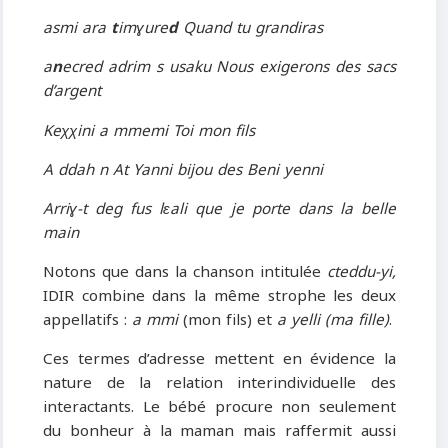
asmi ara
t
imɣure
d
Quand tu grandiras
a
n
ecred adrim s usaku Nous exigerons des sacs
d’argent
Keχχini a mmemi Toi mon fils
A ddah n At Yanni bijou des Beni yenni
Arriɣ-t deg fus lɛali que je porte dans la belle
main
Notons que dans la chanson intitulée
cteddu-yi,
IDIR combine dans la même strophe les deux
appellatifs :
a mmi
(mon fils) et
a yelli (ma fille)
.
Ces termes d’adresse mettent en évidence la
nature de la relation interindividuelle des
interactants. Le bébé procure non seulement
du bonheur à la maman mais raffermit aussi