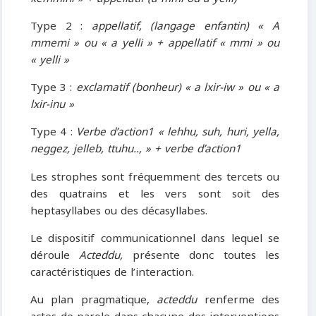
Type 2 :
appellatif, (langage enfantin) « A
mmemi » ou « a yelli » + appellatif « mmi » ou
« yelli »
Type 3 :
exclamatif (bonheur) « a lxir-iw » ou « a
lxir-inu »
Type 4 :
Verbe d’action1 « lehhu, suh, huri, yella,
neggez, jelleb, ttuhu.., » + verbe d’action1
Les strophes sont fréquemment des tercets ou
des quatrains et les vers sont soit des
heptasyllabes ou des décasyllabes.
Le dispositif communicationnel dans lequel se
déroule
Acteddu,
présente donc toutes les
caractéristiques de l’interaction.
Au plan pragmatique,
acteddu
renferme des