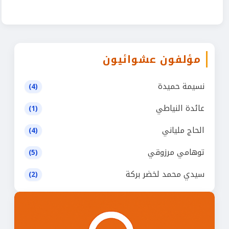
مؤلفون عشوائيون
نسيمة حميدة
(4)
عائدة النياطي
(1)
الحاج ملياني
(4)
توهامي مرزوقي
(5)
سيدي محمد لخضر بركة
(2)