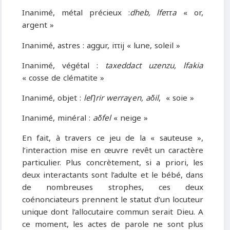
Inanimé, métal précieux :
dheb, lfeττa
« or,
argent »
Inanimé, astres : aggur, iττij « lune, soleil »
Inanimé, végétal :
taxeddact uzenzu, lfakia
« cosse de clématite »
Inanimé, objet :
leȠrir werraɣen, aδil
, « soie »
Inanimé, minéral :
aδfel
« neige »
En fait, à travers ce jeu de la « sauteuse »,
l’interaction mise en œuvre revêt un caractère
particulier. Plus concrètement, si a priori, les
deux interactants sont l’adulte et le bébé, dans
de nombreuses strophes, ces deux
coénonciateurs prennent le statut d’un locuteur
unique dont l’allocutaire commun serait Dieu. A
ce moment, les actes de parole ne sont plus