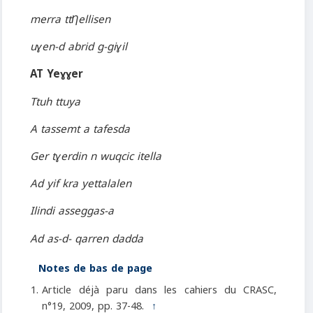
merra ttȠellisen
uɣen-d abrid g-giɣil
AT Yeɣɣer
Ttuh ttuya
A tassemt a tafesda
Ger tɣerdin n wuqcic itella
Ad yif kra yettalalen
Ilindi asseggas-a
Ad as-d- qarren dadda
Notes de bas de page
Article déjà paru dans les cahiers du CRASC,
n°19, 2009, pp. 37-48.
↑