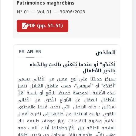
Patrimoines maghrébins
N° 01 — Vol. 01 — 30/06/2023
PDF (pp. 51–51)
الملخص
FR
AR
EN
أكتدّو" أو عندما يُتغنّى بالحبّ والدّعاء
بالخير للأطفال
سيركز حديثنا على نوع معين من الأغاني يسمى
"أكتدّو" أو "أسرقس"، حسب مناطق القبايل. تتميز
هذه الأغنية، الموجهة خصيصًا للرضّع أو بنسبة أقلّ
للأطفال الصغار، عن الأنواع الأخرى من الأغاني
بميزتين : حالة الاتصال التي تحدث فيها والمحتوى
اللغوي. دراسة استندنا من خلالها إلى نظرية أفعال
الكلام ونظرية التفاعلات لإبراز ووصف طبيعة تلك
العلاقة الخاصّة بين الأمّ وطفلها أثناء اللعب معه
وهي تغنّي وتجعله يقفز. سنحاول من هذين إظهار