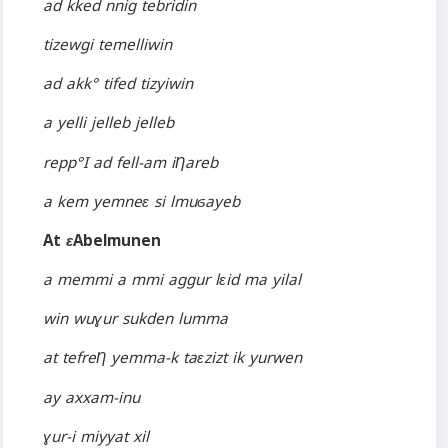
ad kked nnig tebridin
tizewgi temelliwin
ad akk° tifed tizyiwin
a yelli jelleb jelleb
repp°I ad fell-am iȠareb
a kem yemneɛ si lmuϭayeb
At
ɛ
Abelmunen
a memmi a mmi aggur lɛid ma yilal
win wuɣur sukden lumma
at tefreȠ yemma-k taɛzizt ik yurwen
ay axxam-inu
ɣur-i miyyat xil