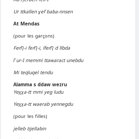
Ur ttkallen ɣef baba-nnsen
At Mendas
(pour les garçons)
FerȠ-i ferȠ-i, lferȠ d llbda
Γur-I memmi ttawaract unebdu
Mi teqluqel tendu
Alamma s ddaw wezru
Yeχχa-tt mmi yeg ludu
Yeχχa-tt waerab yennegdu
(pour les filles)
jelleb tijellabin