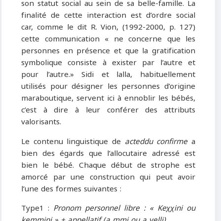
son statut social au sein de sa belle-famille. La
finalité de cette interaction est d’ordre social
car, comme le dit R. Vion, (1992-2000, p. 127)
cette communication « ne concerne que les
personnes en présence et que la gratification
symbolique consiste à exister par l’autre et
pour l’autre.» Sidi et lalla, habituellement
utilisés pour désigner les personnes d’origine
maraboutique, servent ici à ennoblir les bébés,
c’est à dire à leur conférer des attributs
valorisants.
Le contenu linguistique de
acteddu confirme
a
bien des égards que l’allocutaire adressé est
bien le bébé. Chaque début de strophe est
amorcé par une construction qui peut avoir
l’une des formes suivantes :
Type1 :
Pronom personnel libre : « Keχχini ou
kemmini » + appellatif (a mmi ou a yelli)