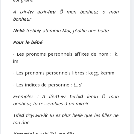
est grand
A lxir
-iw
alxir
-inu
Ô mon bonheur, o mon
bonheur
Nekk
trebbiɣ atemmu Moi, j’édifie une hutte
Pour le bébé
- Les pronoms personnels affixes de nom : ik,
im
- Les pronoms personnels libres : keçç, kemm
- Les indices de personne :
t…d
Exemples : A lferȠ-iw
t
ecbi
d
lemri Ô mon
bonheur, tu ressembles à un miroir
T
ife
d
tizyiwin
-ik
Tu es plus belle que les filles de
ton âge