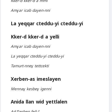
Kker-d kker-d a mmi
Amɣar icab dayen-nni
La yeqqar cteddu-yi cteddu-yi
Kker-d kker-d a yelli
Amɣar icab dayen-nni
La yeqqar cteddu-yi cteddu-yi
Tamurt-nneɣ tettcekti
Xerben-as imeslayen
Mennaɣ kesbeɣ igenni
Anida llan wid yettlalen
Ad Ƞerben fell-I