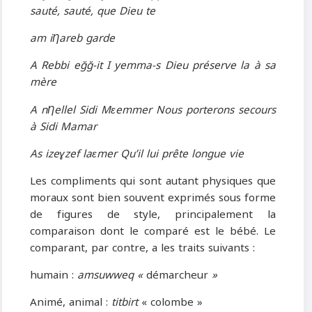
sauté, sauté, que Dieu te
am iȠareb garde
A Rebbi eğğ-it I yemma-s Dieu préserve la à sa
mère
A nȠellel Sidi Mɛemmer Nous porterons secours
à Sidi Mamar
As izeɣzef laɛmer Qu’il lui prête longue vie
Les compliments qui sont autant physiques que
moraux sont bien souvent exprimés sous forme
de figures de style, principalement la
comparaison dont le comparé est le bébé. Le
comparant, par contre, a les traits suivants :
humain :
amsuwweq «
démarcheur
»
Animé, animal :
titbirt
« colombe »