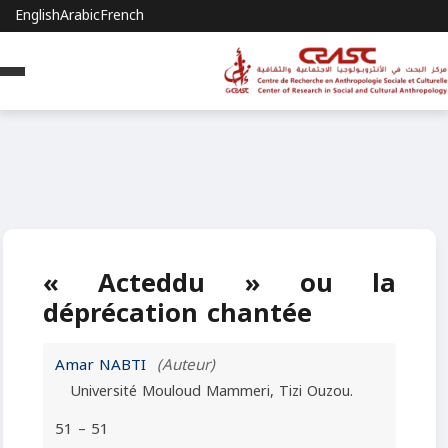
English
Arabic
French
« Acteddu » ou la
déprécation chantée
Amar NABTI
(Auteur)
Université Mouloud Mammeri, Tizi Ouzou.
51 – 51