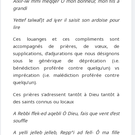
Alxir-iw mmi meqqer Ô mon bonheur, mon fils a
grandi
Yettef talwaȠt ad iɣer il saisit son ardoise pour
lire
Ces louanges et ces compliments sont
accompagnés de prières, de vœux, de
supplications, d’adjurations que nous désignons
sous le générique de déprécation (i.e.
bénédiction proférée contre quelqu’un) vs
imprécation (i.e. malédiction proférée contre
quelqu’un).
Ces prières s’adressent tantôt à Dieu tantôt à
des saints connus ou locaux
A Rebbi ffek-ed aqebli Ö Dieu, fais que vent d’est
souffle
A yelli jelleb jelleb, Repp°i ad fell- Ô ma fille