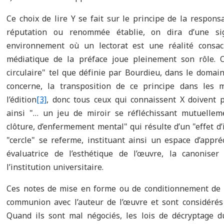
Ce choix de lire Y se fait sur le principe de la respons
réputation ou renommée établie, on dira d’une sig
environnement où un lectorat est une réalité consac
médiatique de la préface joue pleinement son rôle.
circulaire
"
tel que définie par Bourdieu, dans le domaine
concerne, la transposition de ce principe dans les mi
l’édition
[3]
, donc tous ceux qui connaissent X doivent p
ainsi
"
… un jeu de miroir se réfléchissant mutuellem
clôture, d’enfermement mental
"
qui résulte d’un
"
effet d’
"
cercle
"
se referme, instituant ainsi un espace d’appréci
évaluatrice de l’esthétique de l’œuvre, la canonise
l’institution universitaire.
Ces notes de mise en forme ou de conditionnement de l
communion avec l’auteur de l’œuvre et sont considéré
Quand ils sont mal négociés, les lois de décryptage 