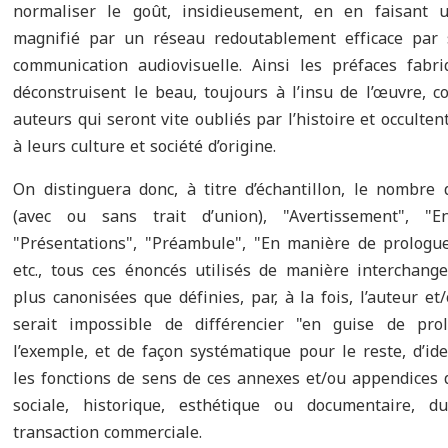
normaliser le goût, insidieusement, en en faisant
magnifié par un réseau redoutablement efficace par s
communication audiovisuelle. Ainsi les préfaces fabr
déconstruisent le beau, toujours à l’insu de l’œuvre,
auteurs qui seront vite oubliés par l’histoire et occulten
à leurs culture et société d’origine.
On distinguera donc, à titre d’échantillon, le nombre
(avec ou sans trait d’union),
"
Avertissement
"
,
"
E
"
Présentations
"
,
"
Préambule
"
,
"
En manière de prologu
etc., tous ces énoncés utilisés de manière interchange
plus canonisées que définies, par, à la fois, l’auteur et/
serait impossible de différencier "en guise de pro
l’exemple, et de façon systématique pour le reste, d’id
les fonctions de sens de ces annexes et/ou appendices de
sociale, historique, esthétique ou documentaire, 
transaction commerciale.