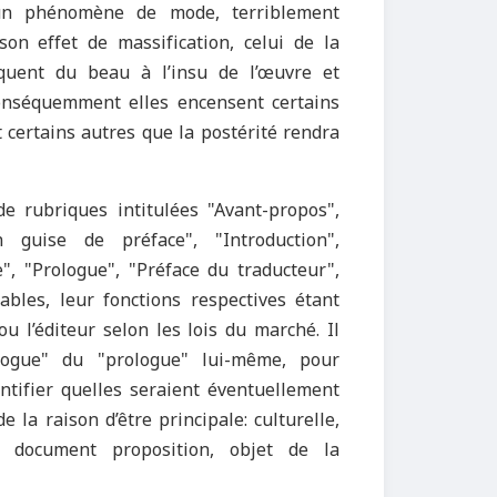
 un phénomène de mode, terriblement
on effet de massification, celui de la
iquent du beau à l’insu de l’œuvre et
 conséquemment elles encensent certains
t certains autres que la postérité rendra
 de rubriques intitulées
"
Avant-propos
"
,
n guise de préface
"
,
"
Introduction
"
,
e
"
,
"
Prologue
"
,
"
Préface du traducteur
"
,
ables, leur fonctions respectives étant
ou l’éditeur selon les lois du marché. Il
logue
"
du
"
prologue
"
lui-même, pour
entifier quelles seraient éventuellement
 la raison d’être principale: culturelle,
du document proposition, objet de la