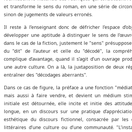
et transforme le sens du roman, en une série de circo
sinon de jugements de valeurs erronés.
Il reste à l’enseignant donc de défricher l’espace d’ob
développer une aptitude à distinguer le sens de l’œuv
dans le cas de la fiction, justement le "sens
"
présuppose l
du
"
dit
"
de l’auteur et celle du
"
décodé
"
, la compréh
complique d’avantage, quand il s’agit d’un ouvrage prod
une autre culture. On a là, la juxtaposition de deux ré
entraîner des
"
décodages aberrants
"
.
Dans ce cas de figure, la préface a une fonction
"
médiat
mais aussi à faire vendre, et devient un médium sti
initiale est détournée, elle incite et initie des attitu
longue, en un discours sur une pratique d’appréciatio
esthétique du discours fictionnel, consacrée par les 
littéraires d’une culture ou d’une communauté.
"
L’inst