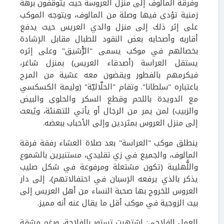
وفرقة المالوف إلى منزل العروسة حيث يتوقفون برهة
زمنية تؤدى فيها وصلة من المالوف، ويتوجه الموكب
على إثر ذلك إلى منزل والدي العريس حيث يدفع
أقاربه وأصحابه بعض النقود للطبال مقابل الإشادة
بخصالهم في موكب يسمى "الرّْشيق" وعلى إثره
يستقل العراسة (أصدقاء العريس) بمنزل شاغر،
فيكرمهم بالفطور ويقضون معه عشية من المرح
باعتباره "سلطانا". وتقام "الحلّاليّة" (وليمة الكسكسي
مع الدويدة باللحم وقطع السكر والحلوى والبيض
والزبيب) لمن يمر من الرجال أو يأتي للتهنئة، ويُبعث
إلى منزل العروس بمثردين وإلى الأحباب ببعضه.
ينطلق موكب "العراسة" بعد صلاة العشاء رفقة فرقة
المالوف، والجميع في زي تقليدي، مستنيرين بالشموع
واللُّهليبة (تكون مشتعلة ومرفوعة في شكل صليب
يذكر بالذي يرفعه الإسبان في احتفالاتهم)، إلى دار
العروس للخروج بها صحبة النساء من أهل العريس إلى
بيت الزوجية في موكب أقل ما يقال عنه أنه مميز.
العمل الفلاحي:
اشتهرت تستور بالفلاحة، ورغم مشقة