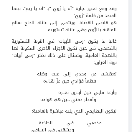
وقد وقع تغيير عبارة "آه يا رُويْ "بـ "آه يا ريم"، بينما
القصد من كلمة "رُويْ"
هو قاضي القضاة، وينتمي إلى عائلة الحاج سالم
الملقبة بـالرُّويْ وهي عائلة تستورية.
غالبا ما يكون "رمي الأبيات" في النوبة التستورية
بالفصحى، في حين تكون الأجزاء الأخرى المكونة لها
باللهجة العامية، وكمثال على ذلك نذكر "رمي أبيات"
نوبة العراق:
تعطّشت من وجدي إلى غيث وصْله
فظمأ فؤادي حين عزّ لقـاءه
وأرعد قلبي حين أبــرق ثغــره
وأمطر جفني حين هبّ هواءه
ليكون البطايحي الذي يليه مباشرة بالعامية:
مذهبي في الخلاعة
وعشقتي في الساقي