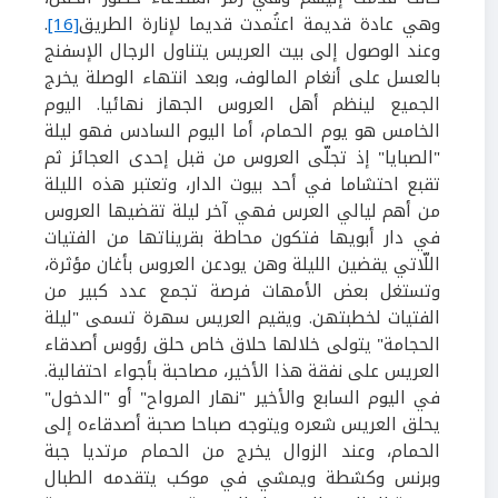
وهي عادة قديمة اعتُمدت قديما لإنارة الطريق
[16]
.
وعند الوصول إلى بيت العريس يتناول الرجال الإسفنج
بالعسل على أنغام المالوف، وبعد انتهاء الوصلة يخرج
الجميع لينظم أهل العروس الجهاز نهائيا. اليوم
الخامس هو يوم الحمام، أما اليوم السادس فهو ليلة
"الصبايا" إذ تجلّى العروس من قبل إحدى العجائز ثم
تقبع احتشاما في أحد بيوت الدار، وتعتبر هذه الليلة
من أهم ليالي العرس فهي آخر ليلة تقضيها العروس
في دار أبويها فتكون محاطة بقريناتها من الفتيات
اللّاتي يقضين الليلة وهن يودعن العروس بأغان مؤثرة،
وتستغل بعض الأمهات فرصة تجمع عدد كبير من
الفتيات لخطبتهن. ويقيم العريس سهرة تسمى "ليلة
الحجامة" يتولى خلالها حلاق خاص حلق رؤوس أصدقاء
العريس على نفقة هذا الأخير، مصاحبة بأجواء احتفالية.
في اليوم السابع والأخير "نهار المرواح" أو "الدخول"
يحلق العريس شعره ويتوجه صباحا صحبة أصدقاءه إلى
الحمام، وعند الزوال يخرج من الحمام مرتديا جبة
وبرنس وكشطة ويمشي في موكب يتقدمه الطبال