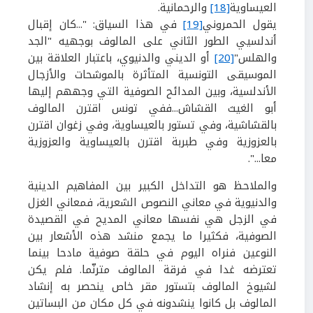
العيساوية
[18]
والرحمانية.
يقول الحمروني
[19]
في هذا السياق: "...كان إقبال
أندلسيي الطور الثاني على المالوف بوجهيه "الجد
والهلس"
[20]
أو الديني والدنيوي، باعتبار العلاقة بين
الموسيقى التونسية المتأثرة بالموشحات والأزجال
الأندلسية، وبين المدائح الصوفية التي وجههم إليها
أبو الغيث القشاش...ففي تونس اقترن المالوف
بالقشاشية، وفي تستور بالعيساوية،
وفي زغوان اقترن
بالعزوزية وفي طبربة اقترن بالعيساوية والعزوزية
معا...".
والملاحظ هو التداخل الكبير بين المفاهيم الدينية
والدنيوية في معاني النصوص الشعرية، فمعاني الغزل
في الزجل هي نفسها معاني المديح في القصيدة
الصوفية، فكثيرا ما يجمع منشد هذه الأشعار بين
النوعين فنراه اليوم في حلقة صوفية مادحا بينما
تعترضه غدا في فرقة المالوف مترنّما. فلم يكن
لشيوخ المالوف بتستور مقر خاص ينحصر به إنشاد
المالوف بل كانوا ينشدونه في كل مكان من البساتين