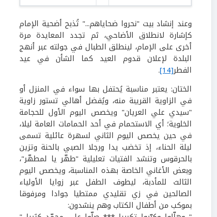
وعند إنشاد بيت "نحروا ضحاياهم..." تُذبح أضحية الإمام
كإشارة لانطلاق الأضاحي، ثم تجدد المعايدة مرة
أخرى على الإمام، لينطلق الطبال في جولته عبر أنهج
البلدة لإعلان قدوم العيد كما الشأن في عيد
الفطر
[14]
.
الختان:
يعتبر مناسبة يُحتفل بها سواء في المنزل أو
في الزاوية القريبة منه، ويُفضل أهالي تستور زاوية
"سيدي علي العريان" ويخصص اليوم الأول للحجامة
الخلوية؛ أي الاستحمام في أحد الحمامات العامة ليلا،
في حين يخصص اليوم الثاني لسهرة عائلية تسمى
ليلة الحناء، إذ تخضب يدا ورجلا الصبي بالحنة وتزين
بالحرقوس وتنشد الفتيات تعليلية "طهّر يا لمطهّر"،
وبعض الأغاني الخاصة بهذه المناسبة، ويخصص اليوم
الثالث للمأدبة، ليطوف الطفل عبر زوايا الأولياء
الصالحين في زي تقليدي ممتطيا جوادا ومرفوقا
بموكب من أطفال الكتاب وهم ينشدون: