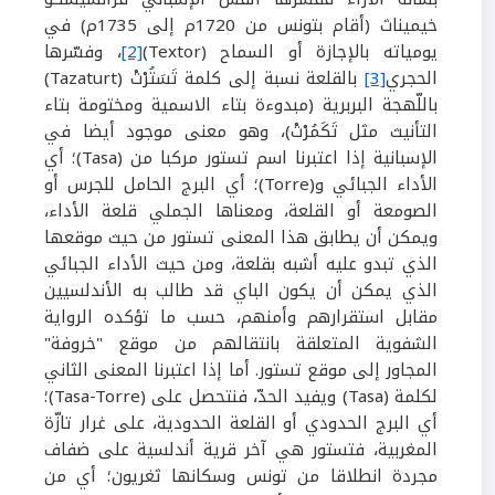
خيميناث (أقام بتونس من
1720
م إلى
1735
م) في
يومياته بالإجازة أو السماح (
Textor
)
[2]
، وفسّرها
الحجري
[3]
بالقلعة نسبة إلى كلمة تَسَتُرْتْ (
Tazaturt
)
باللّهجة البربرية (مبدوءة بتاء الاسمية ومختومة بتاء
التأنيث مثل تَكَمُرْتْ)، وهو معنى موجود أيضا في
الإسبانية إذا اعتبرنا اسم تستور مركبا من (
Tasa
)؛ أي
الأداء الجبائي و(
Torre
)؛
أي البرج الحامل للجرس أو
الصومعة أو القلعة، ومعناها الجملي قلعة الأداء،
ويمكن أن يطابق هذا المعنى تستور من حيث موقعها
الذي تبدو عليه أشبه بقلعة، ومن حيث الأداء الجبائي
الذي يمكن أن يكون الباي قد طالب به الأندلسيين
مقابل استقرارهم وأمنهم، حسب ما تؤكده الرواية
الشفوية المتعلقة بانتقالهم من موقع "خروفة"
المجاور إلى موقع تستور. أما إذا اعتبرنا المعنى الثاني
لكلمة
(
Tasa
)
ويفيد الحدّ، فنتحصل على (
Tasa-Torre
)؛
أي البرج الحدودي أو القلعة الحدودية، على غرار تازّة
المغربية، فتستور هي آخر قرية أندلسية على ضفاف
مجردة انطلاقا من تونس وسكانها ثغريون؛ أي من