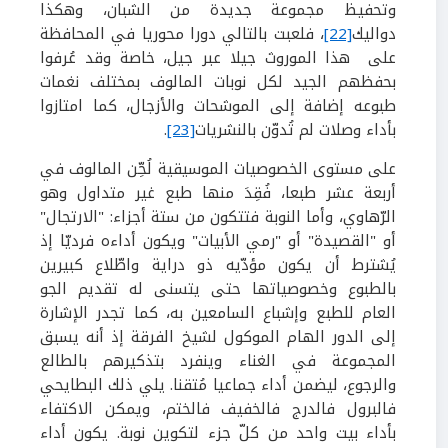
وتحفيظ مجموعة جديدة من الشبان، وهكذا
دواليك
[22]
، فلعبت بالتالي دورا محوريا في المحافظة
على هذا الموروث جيلا عبر جيل، خاصة وقد عُرفوا
بحفظهم الجيد لكل نوبات المالوف بمختلف نغمات
طبوعه إضافة إلى الموشحات والأزجال، كما امتازوا
بأداء وصلات لم تُدوّن بالنشريات
[23]
.
على مستوى الخصوصيات الموسيقية لُحِّن المالوف في
أربعة عشر طبعا، فُقِدَ منها طبع غير متداول وهو
الرّهاوي، وأما النوبة فتتكون من ستة أجزاء: "الارتجال"
أو "القصيدة" أو "رمي الأبيات" ويكون أداءه فرديّا إذ
يُشترط أن يكون مؤدّيه ذو دراية واطّلاع كبيرين
بالطبوع وخصوصياتها حتى يتسنى له تقديم الجو
العام للطبع وإشباع السامعين به، كما تجدر الإشارة
إلى الدور الهام الموكول لشيخ الفرقة إذ أنه يسبق
المجموعة في الغناء وينفرد بتذكيرهم بالطالع
والرجوع، ليضمن أداء جماعيا مُتقنا. يلي ذلك البطايحي
فالبرول فالدرج فالخفيف فالختم، ويمكن الاكتفاء
بأداء بيت واحد من كلّ جزء لتكوين نوبة. يكون أداء