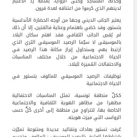
وكذلك المساجد وحتى الزوايا، بمثابة ردّ الاعتبار
لدينهم الذي حُرموا من اعتناقه لعدة قرون.
يعتبر الجانب الديني وجها من أوجه الحضارة الأندلسية
بتستور، وقد حَضي باهتمام وعناية فائقتين، إلا أن ذلك
لم يُقصِ الجانب الثقافي فقد اهتم سكان البلاد
بالموسيقى لا سيّما الرصيد الموسيقي الثري الذي
ارتبط بهم، وسنحاول إبراز مكانة هذا الرصيد في
الحياة الاجتماعية من خلال مختلف المناسبات
والاحتفالات المُميزة للبلاد.
توظيفات الرصيد الموسيقي للمالوف بتستور في
الحياة الاجتماعية
ككلّ منطقة تونسية، تمثل المناسبات الاحتفالية
مظهرا من مظاهر الهوية الثقافية والاجتماعية
الخاصة بها، لتتراوح من منطقة إلى أخرى كُلٌّ حسب
الرواسب التي ميزت هويته.
عُرفت تستور بعادات وتقاليد عديدة ومتنوعة تميّزت
بارتباطها الوثيق بالرصيد الموسيقي: المالوف، وتجسم