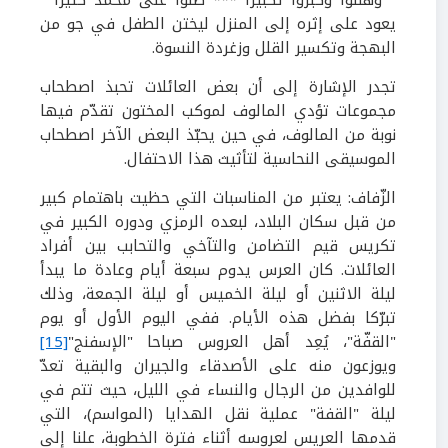
" وهلّلوا وكبّروا تكبيرا *** صلّوا على محمّد كثيرا "
يعود على إثره إلى المنزل ليختن الطفل في جو من
البهجة وتكسير القلل وزغردة النسوة.
تجدر الإشارة إلى أن بعض العائلات تحبذ اصطحاب
مجموعات تؤدي المالوف لموكب المختون تقدّم فيها
نوبة من المالوف، في حين يحبّذ البعض الآخر اصطحاب
الموسيقى النحاسية لتأثيث هذا الاحتفال.
الزّفاف:
يعتبر من المناسبات التي حظيت باهتمام كبير
من قبل سكان البلاد، لبعده الرمزي ودوره الكبير في
تكريس قيم التضامن والتآخي والتحابب بين أفراد
العائلات. كان العرس يدوم سبعة أيام وعادة ما يبدأ
ليلة الاثنين أو ليلة الخميس أو ليلة الجمعة، وذلك
تبرّكا بفضل هذه الأيام. ففي اليوم الأول أو يوم
"القفّة"، يُعِد أهل العروس صباحا "الإسفنج"
[15]
ويوزعون منه على الأصدقاء والجيران والبقية تعدّ
للوافدين من الرجال والنساء في الليل، حيث تتم في
ليلة "القفة" عملية نقل الهدايا (المواسم)، التي
قدمها العريس لعروسه أثناء فترة الخطوبة، علنا إلى