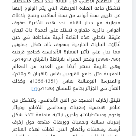
عن التصميم الأصلي، فإن البناية تتّخذ شكلا مستطيلا.
تتشكل قاعة الصلاة العريضة، التي يتم الولوج إليها
عن طريق ستة أبواب، من ستة أساكيب وتسع بلاطات
متوازية
مع جدار القبلة. تحد هذه الأخيرة صفوف
أقواس دائرية متجاورة تستند على أعمدة ذات تيجان
عتيقة. تغطي هذه القاعة أقبية متقاطعة في حين
غُطِّيَتْ البنايات الخارجية بسقوف ذات شكل جملوني
مما يدل على تأثير العمارة ا
لأندلسية كجامع قرطبة
(
786
-
988
م) وقصر الحمراء بغرناطة (القرنان
13
و
14
م)،
وهي طريقة تنتشر أيضا في العديد من المعالم
المغربية
مثل
جامع القرويين بفاس (القرنان
9
و
10
م)،
والمدرسة البوعنانية بفاس (
1351
-
1356
)، وكذلك
الشأن في الجزائر بجامع تلمسان (
1136
م)
[7]
.
تنبثق زخارف المسجد من الفن الأندلسي، وتتشكل من
عناصر هندسية (معينات وسداسي الأضلاع ودوائر
ونجوم ومستطيلات)، وأخرى نباتية منمنمة تتخذ شكل
زهريات سنانية ونجميات ووريقات مشعة حول زخرف
أوسط وسعيفات وأغصان التين. تضاف لهذه العناصر