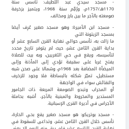
-
مسجد سيدي عبد اللطيف: تأسس سنة
1170
هـ/
1757
م، ورُمِّم سنة
1968
، ويتميز بزخرفة
صومعته بالآجر ما بين بارز ومخالف.
- مسجد ابن الأميرة:
وهو مسجد صغير عُرِف أيضا
بمسجد الزيتونة التي
ما زالت به، تأسس حوالي نهاية القرن السابع عشر أو
بداية القرن الثامن عشر، حيث لم يتوفر تاريخ محدد
لتأسيسه، ويقع في حي الثغريين، وبه بيت للصلاة
يفتح غربا على سقيفة تؤدي إلى المأذنة وإلى
الميضأة المضافة بعد
1968
م، وشمالا على صحن شبه
مستطيل، تميّز شكله بالبساطة فلا وجود للزخرف
والنقائش سواء في الواجهة
أو المحراب وتبدو الصومعة المربعة ذات الجامور
المستدير والمخروط والمبنية بالآجر، أشبه بحاملة
الأجراس في أديرة القرى الإسبانية.
- مسجد بوتريكو:
هو مسجد صغير يقع بحي الحارة،
تأسس خلال القرن الثامن عشر، وتداعى للسقوط في
نهاية القرن التاسع عشر فلم يبق منه اليوم إلا بعض