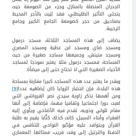
الجدران المتصلة بالمنازل وجزء من الصومعة حيث
يتجلى التأثير الطليطلي، فقد بُنِيت بالآجر المحيط
بصناديق من حجر كصومعة الجامع الكبير وجامع
الرحيبة.
يضاف إلى هذه المساجد الثلاثة، مسجد درمول
ومسجد صاي ومسجد ابن عطية ومسجد المصري
ومسجد متينش، وجميعها مساجد صغيرة من حيث
المساحة، فمسجد درمول مثلا يعتبر نموذجا لمساجد
الأحياء الصغيرة التي لا تحتاج حتى إلى ميضأة.
وبقدر ما يعتبر عدد هذه المساجد كبيرا مقارنة بمساحة
هذه البلدة، فإن انتشار الزوايا كان يُضاهيه عددا
[9]
ومن أهمها نذكر زاوية سيدي نصر القرواشي التي
لعبت دورا اجتماعيا وثقافيا مهما، فإضافة إلى أنها
مقام للولي وذويه، تقدم فيه الأضاحي ويأوي إليه
الفقراء وأبناء السبيل، كانت كذلك كتَّابا يقيم به طلبة
القرآن ويتوافد عليه مؤدّبو النواحي للتنافس في
الحفظ والترتيل إلى وقت قريب، فمثالها المعماري