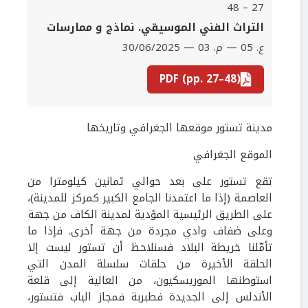
27 – 48
‫التراث الفني الموسيقي. نماذج و ممارسات
ع. 05 — م. 03 — 30/06/2025
PDF (pp. 27–48)
مدينة تستور موقعها الجغرافي وتاريخها
الموقع الجغرافي
تقع تستور على بعد حوالي ثمانين كيلومترا من
العاصمة (إذا ما اعتمدنا الجامع الكبير كمركز للمدينة)،
على الطريق الرئيسية المؤدية لمدينة الكاف من جهة
وعلى ضفاف وادي مجردة من جهة أخرى. فإذا ما
تأمّلنا خريطة البلاد فسنلاحظ
أن تستور ليست إلا
الحلقة الأخيرة من حلقات سلسلة المدن التي
استوطنها الموريسكيون، من العالية إل
ى
قلعة
الأندلس إلى الجديدة فطبربة فمجاز
الباب فتستور،