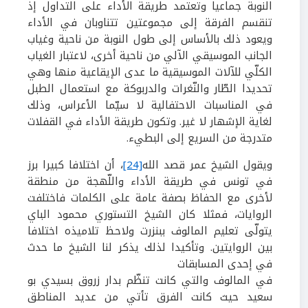
النوبة جماعيا وتعتمد طريقة الأداء على التداول إذ
تنقسم الفرقة إلى مجموعتين تتناوبان في الأداء
ويعود ذلك بالأساس إلى طول النوبة من ناحية وغياب
الجانب الموسيقي الآلي من ناحية أخرى،
لاعتبار الغياب
الكلّي للآلات الموسيقية ما عدى الإيقاعية منها وهي
تحديدا الطّار والنّغرات والدربوكة مع استعمال الطبل
في المناسبات الاحتفالية لا سيّما الأعراس، وذلك
لغاية الإشهار لا غير. وتكون طريقة الأداء في القفلات
متدرجة من السريع إلى البطيء.
ويقول الشيخ عمر قصد الله
[24]
، أن اختلافا كبيرا برز
في تونس في طريقة الأداء واللّهجة من منطقة
لأخرى مع الحفاظ بصفة عامة على الكلمات فاختلفت
الروايات، فمثلا كان الشيخ التستوري محمود الباي
يتولّى تعليم المالوف ببنزرت ولاحظ تلاميذه اختلافا
بين الروايتين
. وتأكيدا لذلك يذكر لنا الشيخ ما حدث
في إحدى المسابقات
في المالوف والتي كانت تنظّم بدار زروق بسيدي بو
سعيد حيث كانت الفرق تأتي من عديد المناطق