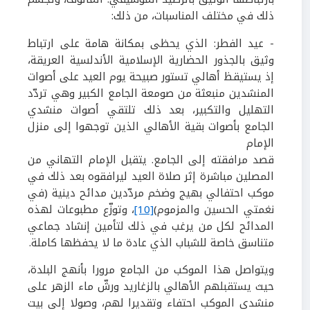
ذلك في مختلف المناسبات، من ذلك:
- عيد الفطر:
الذي يحظى بمكانة هامة على ارتباط
وثيق بالجذور الحضارية الإسلامية الأندلسية العريقة،
إذ يستيقظ أهالي تستور صبيحة يوم العيد على أصوات
المنشدين منبعثة من صومعة الجامع الكبير وهي تردّد
التهليل والتكبير، بعد ذلك تلتقي أصوات منشدي
الجامع بأصوات بقية الأهالي الذين توجهوا إلى منزل
الإمام
قصد مرافقته إلى الجامع. يتقبل الإمام التهاني من
المصلين مباشرة إثر صلاة العيد ليرافقوه بعد ذلك في
موكب احتفالي بهيج وضخم مردّدين مدائح دينية (في
نغمتي الحسين والمزموم)
[10]
، وتوزّع مطبوعات لهذه
المدائح لكل من يرغب في ذلك لتأمين إنشاد جماعي
متناسق خاصة للشباب الذي عادة ما لا يحفظها كاملة
.
ويتواصل هذا الموكب من الجامع مرورا بأنهج البلدة،
حيث يستقبلهم الأهالي بالزغاريد ورشّ ماء الزهر على
منشدي الموكب احتفاء وتقديرا لهم، وصولا إلى بيت