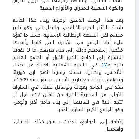
علامات للبنائين، وتساهم جميعها في تزيين القباب
والكوة السفلية للمحراب والألواح الجصية.
بعد هذا الوصف الدقيق لزخرفة وبناء هذا الجامع
نلاحظ التأثير الكبير الأراقوني والطليطلي، وهو تأثير
مجسّم لفن النهضة الإيطالية الإسبانية، حسب ما تعوَّد
عليه بُناة الجامع في الأديرة التي كانوا يأمونها
مُخْفين إسلامهم وذلك
إلى حين طردهم.
ما لا تفوتنا
الإشارة إلى الجامع الكبير الأول أو الجامع العتيق
بالرحيبة
[8]
، في الناحية الشمالية الغربية من بطحاء
الأندلس، ويحاذيه شمالا وشرقا نهج ابن حورية،
ويتوافق تاريخه مع تاريخ تأسيس تستور سنة
1609
م،
فقد بُني الجامع بعجالة وبوسائل قليلة،
في السنوات
الأولى من العشرية الثانية من القرن
17
م
، قبل أن
تتجه النية في نهايتها
إلى بناء جامع أكبر وأجمل،
وهو الجامع الكبير السابق الذكر.
إضافة إلى الجوامع، تعددت بتستور كذلك المساجد
وأهمها: