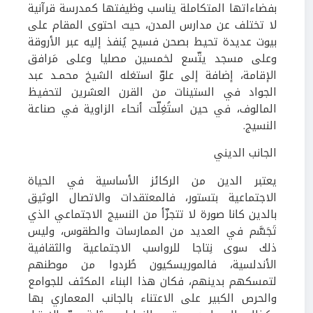
بفضاءاتها المتكاملة يناسب وظيفتها كمدرسة قرآنية
لا تختلف عن مدارس المدن، حيث احتوى المقام على
بيوت عديدة تحيط بصحن فسيح يُنفذ إليه عبر الأروقة
وعلى مسجد يتّسع لخمسين مصليا وعلى مَرافق
الإقامة، إضافة إلى علوّ استغله الشيخ محمـد عبد
الجواد في الستينات من القرن العشرين لتحفيظ
المالوف، في حين استُغِلّت أنحاء الزاوية في صناعة
النسيج.
الجانب الديني
يعتبر الدين من الركائز الأساسية في الحياة
الاجتماعية بتستور، فالمعتقدات والاتصال الوثيق
بالدين كانا صورة لا تتجزّأ من النسيج الاجتماعي الذي
تَجَسَّم في العديد من الممارسات والطقوس، وليس
ذلك سوى نِتاجا للرواسب الاجتماعية والثقافية
الأندلسية، فالموريسكيون طُردوا من موطنهم
لتمسكهم بدينهم، فكان هذا البناء المكثف للجوامع
والحرص الكبير على الاعتناء بالجانب المعماري بها