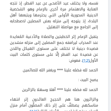
نفسه، ولا يختلف عيد الأضحى عن عيد الفطر، إذ تتجه
العناية والاهتمام مرة أخرى بالإمام وهو الشخصية
الدينية المحورية الأولى التي يحترمها ويتبعها أهل
البلدة، إذ يتوجه إلى منزله بعض المصلين لاصطحابه
إلى الجامع مع مواصلة التهليل.
يتقبل الإمام إثر الخطبتين والصلاة والأدعية المُعايدة
عند المحراب ليرافقه جمع المصلين إلى منزله منشدين
قصيدة دينية لا تختلف على مستوى الهيكل واللحن
عن قصيدة عيد الفطر إلّا على مستوى كلمات البيت
الأول
[12]
، فعوض:
الحمد لله فضله علينا *** ويغفر الله للصائمين
يصبح البيت :
الحمد لله فضله علينا *** أهلا وسهلا بالزائرين
والزائرون هنا هم الحجيج العائدون إثر انتهاء
مناسكهم. يصطفّ على إثر ذلك المصلّون أمام منزل