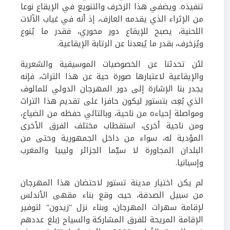
تنفيذه. ويضفي هذا الزخرف والتنويع في الإيقاع نوعا
من الإثراء الذي يقدمه العازف، إذ أنه في غياب الآلات
اللحنية، يصبح للإيقاع دور محوري، فقدر ما يُنوع
ويُزخرف، بقدر ما يُبعدنا عن الرتابة الإيقاعية.
لئن تحدثنا عن الخصوصيات الموسيقية والشعرية
والإيقاعية لاعتبارها صورة حية عن هذا التراث، فإنه
يجدر بنا الإشارة إلى دور المهرجان الدولي للمالوف
الذي بُعِث بتستور ليكون حافزا على تقديم هذا التراث
ومواصلة إحياءه من ناحية، وبالتالي حفظه من الضياع،
ومن ناحية أخرى، استقطاب مختلف الفرق الأخرى
المؤدية له، سواء من داخل الجمهورية وحتى من
البلدان المجاورة لا سيّما الجزائر وليبيا والمغرب
وإسبانيا.
لم يكن اختيار مدينة تستور لاحتضان هذا المهرجان
من سبيل الصدفة، حيث وقع بناء مقهى الأندلس
لإقامة سهرات المهرجان، وبناء نزل "زيدون" لتوفير
الإقامة المريحة للفرق المشاركة والسياح (بلغ عددهم