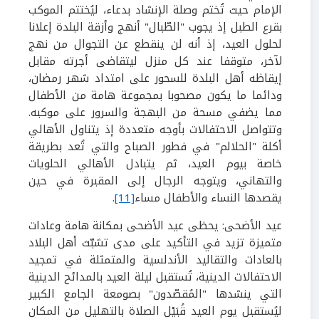
الإمام حيث تُختم وصلة الإنشاد بدعاء، ليُختتم الموكب
بقرع الطبل إذ يجوب "الطّبال" أنهج وأزقة البلدة إعلانا
لحلول العيد، إذ أنه لن ينقطع عن التجوال من نهج
لآخر، متوقفا عند كل منزل ليتقاضى أجرته مقابل
إيقاظه أهل البلدة للسحور على امتداد شهر رمضان،
ودائما ما يكون مصحوبا بمجموعة هامة من الأطفال
مما يضفي مسحة من البهجة والسرور على موكبه.
وتتواصل الاحتفالات بأوجه متعددة إذ يتناول الأهالي
أكلة "الحلالم" في فطور الصباح والتي تُعد بطريقة
خاصة بيوم العيد، ثم يتبادل الأهالي الحلويات
والتهاني، ويتوجه الرجال إلى المقبرة في حين
يقصدها النساء والأطفال مساء
[11]
.
عيد الأضحى:
يحظى عيد الأضحى بمكانة هامة وعادات
متميزة تزيد في التأكيد على مدى تشبّث أهل البلاد
بالعادات والتقاليد الأندلسية والمتمثلة في تمجيد
الاحتفالات الدينية، تُستقبل ليلة العيد بالمدائح الدينية
التي ينشدها "المُقصّدون" بصومعة الجامع الكبير
ليُستقبل يوم العيد قُبَيْل الصلاة بالتهليل من المكان