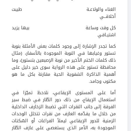
الغناء والولاعـة طيبت
أخلاقــي
كل وقت وساعة بيها يزيد
اشتيـاقي
كما تجدر الإشارة إلى وجود كلمات بعض الأمثلة بنوبة
تستور وغيابها في النوبة الموجودة بالأسفار، (مثال
ذلك كلمات الختم الأخير من نوبة الإصبعين بتستور)، وما
محافظة تستور على هذه الرواية سوى خير دليل على
أهمية الذاكرة الشفوية الحية مقارنة بكل ما هو
مكتوب وجامد.
أما على المستوى الإيقاعي، نلاحظ تميّزا في
استعمال الإيقاع، من ذلك دور الطّار في ضبط سير
الفرقة إلى جانب النقرات التي تضبط الزخارف الداخلية
من خلال ما يقدّمه العازف من نقرات تتخلل الوحدات
الزمنية للدور الإيقاعي ليملأ الفراغات أو السّكتات
الموجودة به، الأمر الذي يستعصي على عازف الطّار