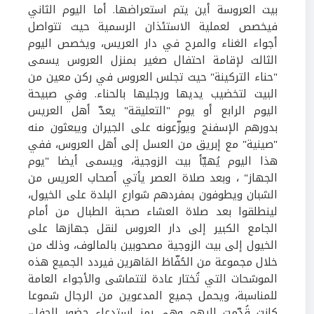
بيت العروسة أين يتم استعراضها. أما اليوم الثاني
فيخصص لعملية الاستئذان الرسمية حيث تتواصل
أجواء الغناء والمرح في دار العريس، ويخصص اليوم
الثالث لإقامة احتفال صغير بمنزل العروس يسمى
"حناء التركينة" حيث تجلس العروس في ركن معين من
البيت لتخضيب يديها ورجليها بالحناء. وفي صبيحة
اليوم الرابع أو يوم "التعليقة" يعدّ أهل العريس
بدورهم الإسفنج ويوزّعونه على الجيران ويبعثون منه
"صينية" مع إبريق من العسل إلى أهل العروس، ففي
هذا اليوم يُهيّأ بيت الزوجية، ويسمى أيضا "يوم
الجهاز
"
، وبعد صلاة العصر يأتي أصحاب العريس من
الشبان ويطوفون بمفردهم شوارع البلدة على الخيول،
لينطلقوا بعد صلاة العشاء صحبة الطبال من أمام
الجامع الكبير إلى دار العروس لنقل جهازها على
الخيول إلى بيت الزوجية مصحوبين بالمالوف، وذلك من
خلال مجموعة من الحُفّاظ المَاهرين فيردد الجميع هذه
الموشحات التي تُختار عادة لتتماشى والأجواء العامة
للمناسبة، ويحمل جميع المدعوين من الرجال شموعا
كانت قُدّمت إليهم وهي رمز استدعاء حضور الحفل،