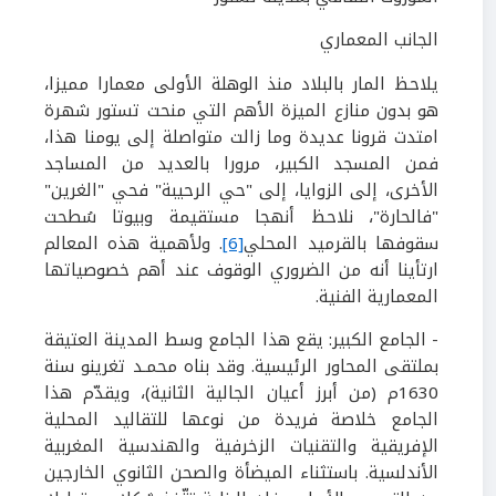
الجانب المعماري
يلاحظ المار بالبلاد منذ الوهلة الأولى معمارا مميزا،
هو بدون منازع الميزة الأهم التي منحت تستور شهرة
امتدت قرونا عديدة وما زالت متواصلة إلى يومنا هذا،
فمن المسجد الكبير، مرورا بالعديد من المساجد
الأخرى، إلى الزوايا، إلى "حي الرحيبة" فحي "الغرين"
"فالحارة"، نلاحظ أنهجا مستقيمة وبيوتا سُطحت
سقوفها بالقرميد المحلي
[6]
.
ولأهمية هذه المعالم
ارتأينا أنه من الضروري الوقوف عند أهم خصوصياتها
المعمارية الفنية.
- الجامع الكبير:
يقع هذا الجامع وسط المدينة العتيقة
بملتقى المحاور الرئيسية. وقد بناه محمـد تغرينو سنة
1630
م (من أبرز أعيان الجالية الثانية)، ويقدّم هذا
الجامع خلاصة فريدة من نوعها للتقاليد المحلية
الإفريقية والتقنيات الزخرفية والهندسية المغربية
الأندلسية. باستثناء الميضأة والصحن الثانوي الخارجين