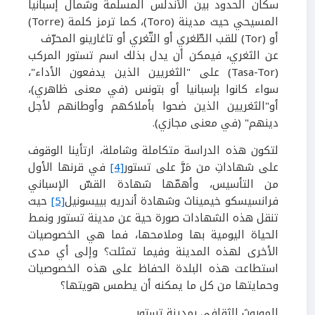
سكان الحدود بين الأندلس المسلمة وشمال إسبانيا
المسيحي حيث مدينة (
Toro
)، كما ترمز كلمة (
Torre
)
أو (
Tor
) للقب الطّغري أو التّغري أو تاغارينو المحرّف
عن الثغري، فيمكن أن يدل بذلك اسم تستور المركب
(
Tasa-Tor
) على "الثغريين الذين يدفعون الأداء"،
سواء كانوا بإسبانيا أو بتونس (في معنى ظاهري)،
أو"الثغريين الذين ضحوا بأملاكهم وأوطانهم لأجل
دينهم" (في معنى مجازي).
لتكون هذه الدراسة متكاملة وشاملة، ارتأينا الوقوف
على شهاداتِ من مَرَّ على تستور
[4]
في قرنها الأول
من التأسيس، وأهمّها شهادة القسّ الإسباني
فرانسيسكو خيميناث وشهادة أندريه بييسونيل
[5]
حيث
تنقل هذه الشهادات صورة حية عن مدينة تستور ونمط
الحياة اليومية بها وملامحها، فما هي الخصوصيات
الأخرى لهذه المدينة وفيما تمثلت؟ وإلى أي مدى
استطاعت هذه البلدة الحفاظ على هذه الخصوصيات
وحمايتها من كل ما يمكنه أن يطمس هويتها؟
الموروث الثقافي بمدينة تستور