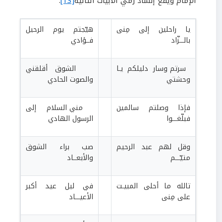
الإمام ويقع إنشاد رمي الأبيات التالية
[13]
:
يا راحلين إلى مِنى
هيّجتم يوم الرحيل
بالـــزّاد
فــؤادي
سرتم وسار دليلكم يـا
الشوق أقلقني
وحشتي
والصوت الحادي
فإذا وصلتم سالمين
مني السلام إلى
فبلّغـــوا
الرسول الهادي
وقل لهم عبد الرحيم
صب براء الشوق
متيّـــم
والأبعــاد
تالله ما أحلى المبيـت
في ليل عيد أكبر
على مِنى
الأعيـــاد