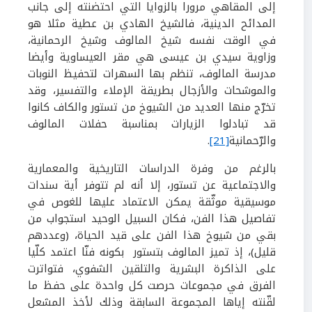
إلى المقاهي مرورا بالزوايا التي احتضنته إلى جانب
المدائح الدينية، فالشيخ الهادي بن عطية مثلا هو
في الوقت نفسه شيخ المالوف وشيخ الرحمانية،
وزاوية سيدي بن عيسى هي مقر العيساوية وأيضا
مدرسة المالوف، تنظم بها السهرات لتحفيظ النوبات
والموشحات والأزجال بطريقة الإملاء والتفسير، وقد
تخرّج منها العديد من الشيوخ من تستور والكاف كانوا
قد تبادلوا الزيارات بمناسبة حفلات المالوف
والرّحمانية
[21]
.
بالرغم من وفرة الدراسات التاريخية والمعمارية
والاجتماعية عن تستور
، إلا أنه لم تتوفر أية سندات
موسيقية موثّقة يمكن الاعتماد عليها للغوص في
تفاصيل هذا الفن، فكان السبيل الوحيد استجواب من
بقي من شيوخ هذا الفن على قيد الحياة، (وعددهم
قليل)، إذ تميز المالوف بتستور بكونه فنّا اعتمد كلّيا
على الذاكرة البشرية والتلقين الشفوي، فتواترت
الفرق في مجموعات حرصت كل واحدة على حفظ ما
لقّنته إياها المجموعة السابقة وذلك لأخذ المشعل