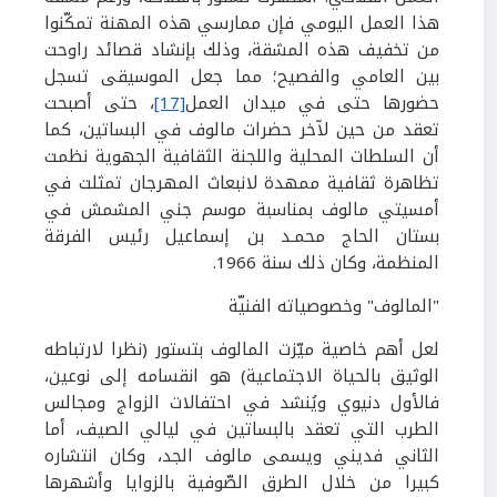
هذا العمل اليومي فإن ممارسي هذه المهنة تمكّنوا
من تخفيف هذه المشقة، وذلك بإنشاد قصائد راوحت
بين العامي والفصيح؛ مما جعل الموسيقى تسجل
حضورها حتى في ميدان العمل
[17]
، حتى أصبحت
تعقد من حين لآخر حضرات مالوف في البساتين، كما
أن السلطات المحلية واللجنة الثقافية الجهوية نظمت
تظاهرة ثقافية ممهدة لانبعاث المهرجان تمثلت في
أمسيتي مالوف بمناسبة موسم جني المشمش في
بستان الحاج محمـد بن إسماعيل رئيس الفرقة
المنظمة، وكان ذلك سنة
1966
.
"
المالوف" وخصوصياته الفني
ة
لعل أهم خاصية ميّزت المالوف بتستور (نظرا لارتباطه
الوثيق بالحياة الاجتماعية) هو انقسامه إلى نوعين،
فالأول دنيوي ويُنشد في احتفالات الزواج ومجالس
الطرب التي تعقد بالبساتين في ليالي الصيف، أما
الثاني فديني ويسمى مالوف الجد، وكان انتشاره
كبيرا من خلال الطرق الصّوفية بالزوايا وأشهرها