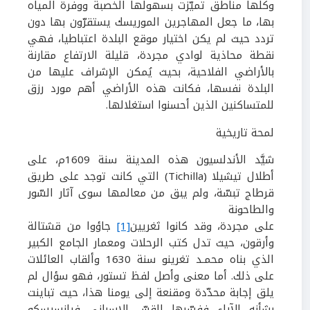
وكلها مناطق تميّزت بسهولها الخصبة ووفرة المياه
بها، ما جعل المهاجرين الموريسك يستقرّون بها دون
تردد حيث لم يكن اختيار موقع البلدة اعتباطيا، فهي
نقطة محاذية لوادي مجردة، قليلة الارتفاع مقارنة
بالأراضي الفلاحية، بحيث يُمكن الإشراف عليها من
البلدة نفسها، فكانت هذه الأراضي أهم مورد رزق
للمتساكنين الذين أحسنوا استغلالها.
لمحة تاريخية
شيَّد الأندلسيون هذه المدينة سنة
1609
م، على
أطلال تيشيلا (
Tichilla
) التي كانت توجد على طريق
قرطاج تبسّة، ولم يبق من معالمها سوى آثار السّور
والطاحونة
على مجردة، وقد كانوا ثغريين
[1]
جاؤوا من قشتالة
وأرقون، حيث تدل كتب الرحلات ومعمار الجامع الكبير
الذي بناه محمـد تغرينو سنة
1630
وألقاب العائلات
على ذلك. أما معنى وأصل لفظ تستور، فهو سؤال
لم
يلق إجابة محدّدة ومقنعة إلى يومنا هذا، حيث تباينت
بشأنه الآراء ففسّرها القسّ الإسباني فرانسيسكو