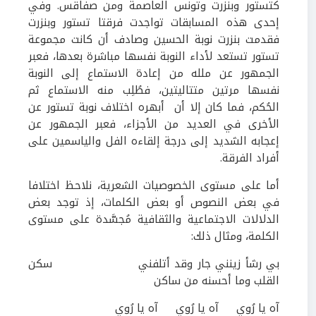
كتستور وبنزرت وتونس العاصمة ومن صفاقس. وفي
إحدى هذه المسابقات تواجدت فرقتا تستور وبنزرت
فقدمت بنزرت نوبة الحسين وصادف أن كانت مجموعة
تستور تستعد لأداء النوبة نفسها مباشرة بعدها، فعبر
الجمهور عن ملله من إعادة الاستماع إلى النوبة
نفسها مرتين متتاليتين، فطُلِب منه الاستماع ثم
الحُكم، فما كان إلا أن أبهره اختلاف نوبة تستور عن
الأخرى في العديد من الأجزاء، فعبر الجمهور عن
إعجابه الشديد إلى درجة إلقاءه الفل والياسمين على
أفراد الفرقة.
أما على مستوى الخصوصيات الشعرية، نلاحظ اختلافا
في بعض النصوص أو بعض الكلمات، إذ توجد بعض
الدلالات الاجتماعية والثقافية مُجسَّدة
على مستوى
الكلمة، ومثال ذلك
:
بي رشأ زينني جار وقد أتلفني سكن
القلب وما أحسنه من ساكن
آه يا رُوي آه يا رُوي آه يا رُوي