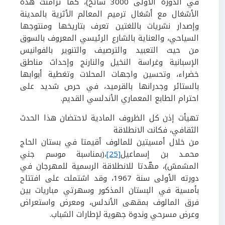
في الدورة الأولى
3000
سائح)، كما تزامنت هذه
الأشغال مع أشغال ترميم المعالم الأثرية بالمدينة
وإصدار نشريات باللغتين تعرف بتاريخها ومنتوجها
السياحي، والعناية بالشارع الرئيسي المعروف بالسوق
من حيث التعبيد والترصيف والتنوير بالفوانيس
الإسبانية وغراسة النخيل والنارنج وإحداث مناطق
خضراء، وتحسين واجهات المحلات وتغطية أبوابها
بالستائر وجدرانها بالقرميد، في حرص شديد على
احترام الطابع المعماري الأندلسي القديم.
تهيأت إذن كل الظروف المادية لاحتضان هذا الحدث
الثقافي، فكانت الانطلاقة
من خلال أمسيتين للمالوف أقيمتا في بستان الحاج
محمـد بن إسماعيل
[25]
،(بمناسبة موسم جني
المشمش)، مهّدتا للانطلاقة الرسمية للمهرجان في
دورته الأولى سنة
1967
، وقد اشتملت على افتتاح
بأمسية في البستان المذكور وسهرتي مباريات بين
فرق المالوف بمقهى الأندلس، ومعرض واستعراض
وعرض مسرحي وندوة جهوية لإطارات الشباب.