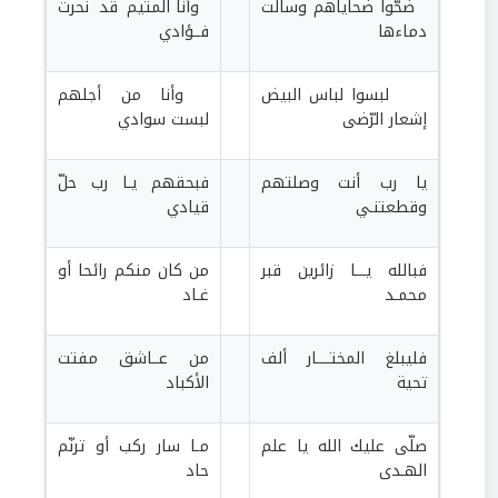
ضحّوا ضحاياهم وسالت
وأنا المتيم قد نحرت
دماءها
فــؤادي
لبسوا لباس البيض
وأنا من أجلهم
إشعار الرّضى
لبست سوادي
يا رب أنت وصلتهم
فبحقهم يـا رب حلّ
وقطعتنـي
قيادي
فبالله يـــا زائرين قبر
من كان منكم رائحا أو
محمـد
غـاد
فليبلغ المختــــار ألف
من عــاشق مفتت
تحية
الأكباد
صلّى عليك الله يا علم
مـا سار ركب أو ترنّم
الهـدى
حاد