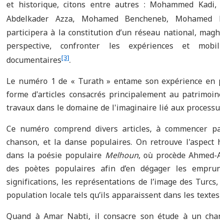
et historique, citons entre autres : Mohammed Kad
Abdelkader Azza, Mohamed Bencheneb, Mohamed B
participera à la constitution d’un réseau national, magh
perspective, confronter les expériences et mobil
[3]
documentaires
.
Le numéro 1 de « Turath » entame son expérience en p
forme d'articles consacrés principalement au patrimoi
travaux dans le domaine de l'imaginaire lié aux processu
Ce numéro comprend divers articles, à commencer par
chanson, et la danse populaires. On retrouve l'aspect h
dans la poésie populaire
Melhoun
, où procède Ahmed-A
des poètes populaires afin d’en dégager les emprun
significations, les représentations de l’image des Turcs,
population locale tels qu’ils apparaissent dans les texte
Quand à Amar Nabti, il consacre son étude à un cha