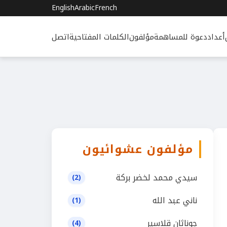
English
Arabic
French
أعداد
دعوة للمساهمة
مؤلفون
الكلمات المفتاحية
اتصل
مؤلفون عشوائيون
سيدي محمد لخضر بركة
(2)
ناني عبد الله
(1)
جوناثان قلاسير
(4)