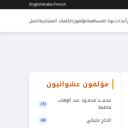
English
Arabic
French
أعداد
دعوة للمساهمة
مؤلفون
الكلمات المفتاحية
اتصل
مؤلفون عشوائيون
محمـــد محمــود عبد الوهاب
(1)
فاطمة
الحاج ملياني
(4)