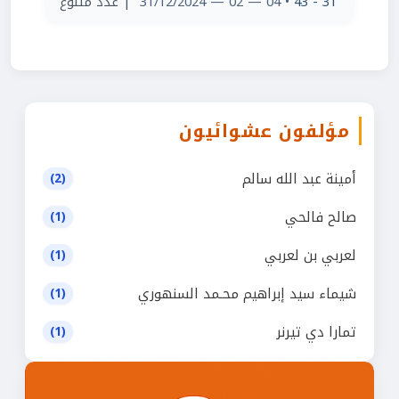
31 - 43
• 04 — 02 — 31/12/2024
| عدد متنوع
مؤلفون عشوائيون
أمينة عبد الله سالم
(2)
صالح فالحي
(1)
لعربي بن لعربي
(1)
شيماء سيد إبراهيم محـمد السنهوري
(1)
تمارا دي تيرنر
(1)