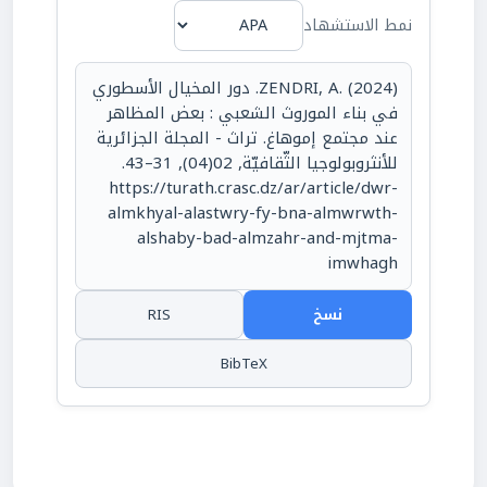
نمط الاستشهاد
ZENDRI, A. (2024). دور المخيال الأسطوري
في بناء الموروث الشعبي : بعض المظاهر
عند مجتمع إموهاغ. تراث - المجلة الجزائرية
للأنثروبولوجيا الثّقافيّة, 02(04), 31–43.
https://turath.crasc.dz/ar/article/dwr-
almkhyal-alastwry-fy-bna-almwrwth-
alshaby-bad-almzahr-and-mjtma-
imwhagh
نسخ
RIS
BibTeX