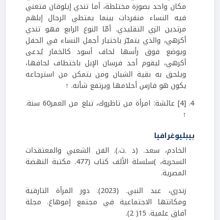
مكان واحد بصورة مختلطة، أما تندي إيلوقان فتغني
فيه النساء منفردات بينما يمتطي الرجال إبلهم
مرتدين الزي التقليدي. أمّا النوع الرابع فهو تندي
أكرهي، والذي يتميّز باختيار أجمل النساء في الحفل
ويوضع فوق رأسها لحاف أسود كالخمار يُدعى
أكرهي، ليقوم أحد فرسان الإبل باختطاف لحافها،
ويلحق به بقية الشبان ومن يتمكن من استرجاعه
يكون هو فارس أحلامها ويرتفع شأنه.
↑
[4] عائشة: امرأة من تاظروك، تبلغ من العمر60 سنة.
↑
بيبليوغرافيا
الخادم، سعد. (د .ت.). الفن الشعبي والمعتقدات
السحرية، )سلسلة الألف كتاب (477. مكتبة النهضة
المصرية.
زندري، عبد النبي. (2023). دور المرأة التارقية
ومكانتها الاجتماعية في مجتمع إموهاغ. مجلة
آفاق علمية. 15( 2).