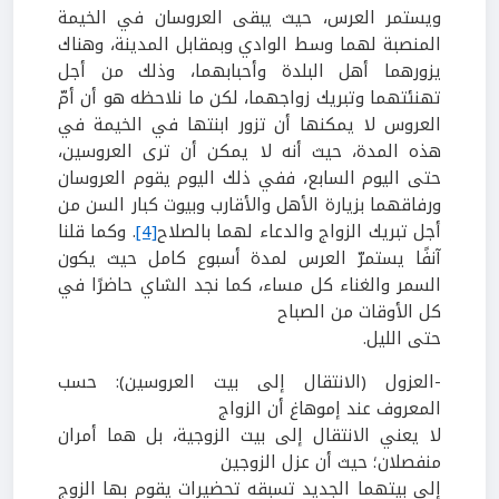
ويستمر العرس، حيث يبقى العروسان في الخيمة
المنصبة لهما وسط الوادي وبمقابل المدينة، وهناك
يزورهما أهل البلدة وأحبابهما، وذلك من أجل
تهنئتهما وتبريك زواجهما، لكن ما نلاحظه هو أن أمّ
العروس لا يمكنها أن تزور ابنتها في الخيمة في
هذه المدة، حيث أنه لا يمكن أن ترى العروسين،
حتى اليوم السابع، ففي ذلك اليوم يقوم العروسان
ورفاقهما بزيارة الأهل والأقارب وبيوت كبار السن من
أجل تبريك الزواج والدعاء لهما بالصلاح
[4]
. وكما قلنا
آنفًا يستمرّ العرس لمدة أسبوع كامل حيث يكون
السمر والغناء كل مساء، كما نجد الشاي حاضرًا في
كل الأوقات من الصباح
حتى الليل.
-العزول (الانتقال إلى بيت العروسين):
حسب
المعروف عند إموهاغ أن الزواج
لا يعني الانتقال إلى بيت الزوجية، بل هما أمران
منفصلان؛ حيث أن عزل الزوجين
إلى بيتهما الجديد تسبقه تحضيرات يقوم بها الزوج