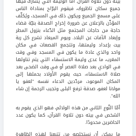
بيته دون تلاوة القرآن. أما الوليمة التي يشارك فيها
جميع سكان تاظروك، فيقوم البرّاح بمناداة الناس
على مسمع الجميع ويكون ذلك في المسجد، ويُكلّف
المؤذّن بالإعلان عن ضرورة إخراج الصدقة بنيّة قضاء
حاجة من حاجات المجتمع مثل الدّعاء بنزول المطر
وإبعاد الآفات عن البلاد. ويوم الميعاد تشرع كل ربة
بيت بإعداد وليمتها، وتتجمع القصعات في مكان
واحد والذي عادة ما يكون في المسجد وفي وقت
المغرب، ما عدى وليمة الاستسقاء التي يتم تناولها
في الوادي بعد صلاة العصر أو في وقت الضحى بعد
صلاة الاستسقاء، حيث يقوم الأولاد بحملها إلى
المكان الموعود، مردّدين الدعاء نفسه "لعفو يا
مولانا لعفو، صدقة ترفع البلى وتجيب الرحمة إن شاء
الله".
أمّا النّوع الثاني من هذه الولائم، فهو الذي يقوم به
الشخص في بيته دون تلاوة القرآن، كما يكون عدد
الحاضرين محدودًا.
ما يمكن أن نستخلصه من تتبعنا لهذه الظاهرة