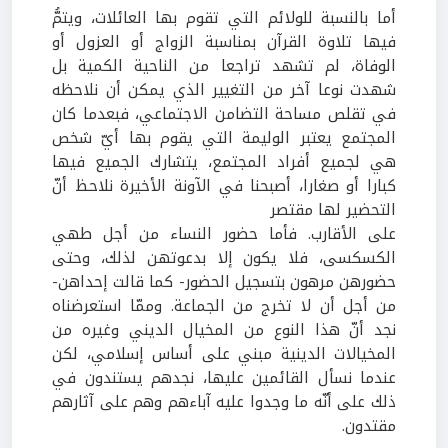
أما بالنسبة للولائم التي تقوم بها العائلات، ويتمُّ
فيها تلاوة القرآن بمناسبة الزواج أو العزول أو
الوفاة، لم تشهد تراجعا من الناحية الكمية بل
شهدت نوعا آخر من التغيير الذي يمكن أن نلاحظه
في تقلص مساحة التضامن الاجتماعي، فبعدما كان
المجتمع يعتبر الوليمة التي يقوم بها أيّ شخص
هي لجميع أفراد المجتمع، يتشارك الجميع فيها
كبارا أو صغارا، أصبحنا في الآونة الأخيرة نلاحظ أنّ
التحضير لها مقتصر
على الأقارب. فأما حضور النساء من أجل طهي
الكسكسى، فلا يكون إلا بدعوتهن لذلك، وحتى
حضورهن مرهون بتسجيل الحضور
-
كما قالت إحداهن-
من أجل أن لا تخرج من الجماعة. وممّا استعرضناه
نجد أنّ هذا النوع من المخيال الديني وغيره من
المخيالات الدينية مبني على أساس إسلامي، لكن
عندما نسأل القائمين عليها، نجدهم يستندون في
ذلك على أنّه ما وجدوا عليه آباءهم وهم على آثارهم
مقتدون.