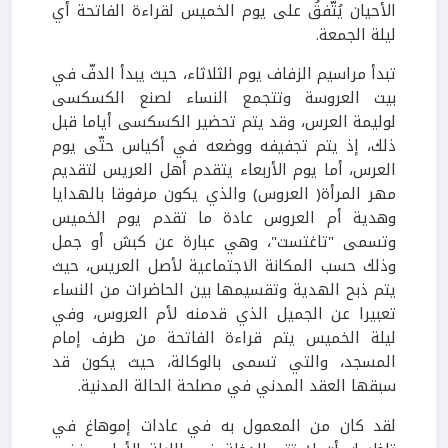
الأحيان يُتّفقُ على يوم الخميس لقراءة الفاتحة أي
ليلة الجمعة.
تبدأ مراسيم الزفاف يوم الثلاثاء، حيث يبدأ الدفّ في
بيت العروسة وتتجمع النساء لصنع الكسكسى
لوليمة العرس، وقد يتم تحضير الكسكسى أياما قبل
ذلك، إذ يتم تجفيفه ووضعه في أكياس حتّى يوم
العرس، أما يوم الأربعاء يتقدم أهل العريس لتقديم
مهر المرأة( العروس) والذي يكون مرفوقا بالهدايا
وهدية أم العروس عادة ما تقدم يوم الخميس
وتسمى "تاغتست"، وهي عبارة عن كبش أو جمل
وذلك حسب المكانة الاجتماعية لأصل العريس، حيث
يتم ذبح الهدية وتقسيمها بين الحاضرات من النساء
تعبيرا عن الجميل الذي قدمنه لأم العروس، وفي
ليلة الخميس يتم قراءة الفاتحة من طرف إمام
المسجد، والتي تسمى بالوكالة، حيث يكون قد
سبقها العقد المدني في مصلحة الحالة المدنية.
لقد كان من المعمول به في عادات إموهاغ في