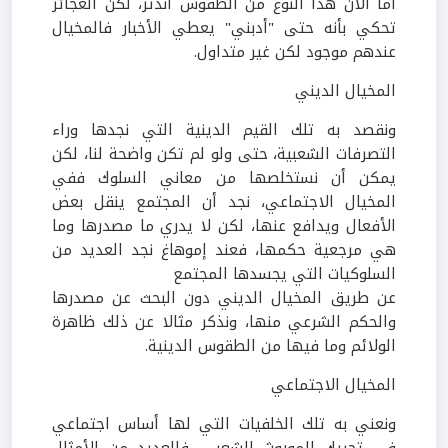
أما الآن هذا النّوع من الطقوس اندثر، لكن العجائز
تحكي بأنه حتى "أدبني" يعطي الأخبار فالمخيال
عندهم موجود لكن غير متداول.
المخيال الديني
ونقصد به تلك القيم الدينية التي نجدها وراء
التصرفات الشعبية، حتى ولو لم تكن واضحة لنا، لكن
يمكن أن نستخلصها من معاني السلوك ففي
المخيال الاجتماعي، نجد أن المجتمع ينقل بعض
الأفعال ويدافع عنها، لكن لا يدري ما مصدرها وما
هي مرجعية حكمها، فعند إموهاغ نجد العديد من
السلوكيات التي يجسدها المجتمع
عن طريق المخيال الديني دون البحث عن مصدرها
والحكم الشرعي منها، ونذكر مثالا عن ذلك ظاهرة
الولائم وما فيها من الطقوس الدينية.
المخيال الاجتماعي
ونعني به تلك الخلفيات التي لها أساس اجتماعي