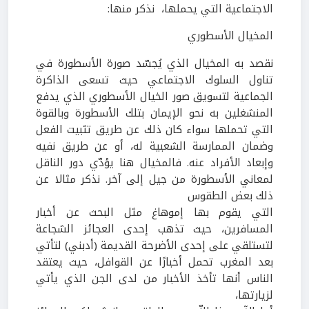
الاجتماعية التي يحملها، نذكر منها:
المخيال الأسطوري
نقصد به المخيال الذي يُجسّد صورة الأسطورة في
تناول السلوك الاجتماعي حيث تسعى الذاكرة
الجماعية لتسويق صور الخيال الأسطوري الذي يدفع
المنشغلين به نحو الإيمان بتلك الأسطورة وبالقوة
التي تحملها سواء كان ذلك عن طريق تثبيت الفعل
وضمان الممارسة الشعبية له، أو عن طريق نفيه
وإبعاد الأفراد عنه. فالمخيال هنا يؤدّي دور الناقل
لمعاني الأسطورة من جيل إلى آخر. نذكر مثالا عن
ذلك بعض الطقوس
التي يقوم بها إموهاغ مثل البحث عن أخبار
المسافرين، حيث تذهب إحدى العجائز الشجاعة
لتستلقي على إحدى الأضرحة القديمة (أدبني) لتأتي
بعد المغرب تحمل أخبارًا عن القوافل، حيث يعتقد
الناس أنها تأخذ الأخبار من لدى الجن الذي يأتي
لزيارتها،