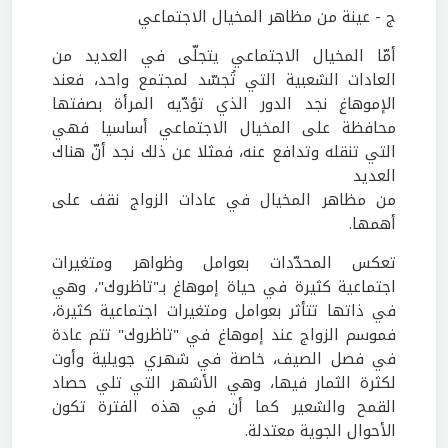
ج - عينة من مظاهر المخيال الاجتماعي
أمّا المخيال الاجتماعي يتجلّى في العديد من
العادات الشعبية التي تُجسّد لمجتمع واحد، فعند
الإموهاغ نجد الدور الذي تؤدّيه المرأة بصفتها
محافظة على المخيال الاجتماعي أساسيا فهي
التي تنقله وتدافع عنه، فمثلا عن ذلك نجد أنّ هناك
العديد
من مظاهر المخيال في عادات الزواج نقف على
أهمها.
تعكس المحدّدات بعوامل وظواهر ومتغيرات
اجتماعية كثيرة في حياة إموهاغ بـ"تاظروك"، وهي
في ذاتها تتأثر بعوامل ومتغيرات اجتماعية كثيرة،
فموسم الزواج عند إموهاغ في "تاظروك" تتم عادة
في فصل الصيف، خاصة في شهري جويلية وأوت
لكثرة الثمار فيها، وهي الأشهر التي تلي حصاد
القمح والشعير كما أن في هذه الفترة تكون
الأحوال الجوية معتدلة.