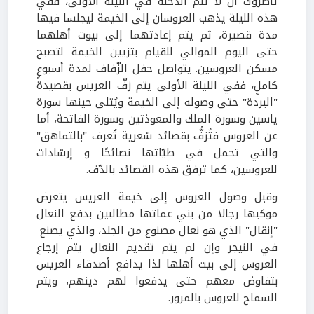
تاظروك أن لا تتم الدخلة في الليلة الأولى، ففي
هذه الليلة يذهب العروسان إلى الخيمة ليجلسا فيها
مدة قصيرة، ثم يتم إعادتهما إلى بيوت أهلهما
حتى اليوم الموالي للقيام بتزيين الخيمة لتصبح
مسكن العروسين. يتواصل حفل الزّفاف لمدة أسبوعٍ
كاملٍ، ففي الليلة الأولى يتم زفّ العريس بقصيدة
"البردة" حتى وصوله إلى الخيمة ويُتلى حينها سورة
ياسين وسورة الملك والمعوذتين وسورة الفاتحة، أما
عن العروس فتُزفُّ بقصائد شعرية تُعرف "بالتماهق"
والتي تحمل في طيّاتها نصائحًا و إرشادات
للعروسين، كما ترفق هذه القصائد بالدّف.
وقبل وصول العروس إلى خيمة العريس يتعرض
موكبها رجالا من بني عماتها مطالبين بدفع النعال
"إنقال" الذي هو نعال مصنوع من الجلد، والذي يصنع
في النيجر وإن لم يتم تقديم النعال يتم إرجاع
العروس إلى بيت أهلها لذا يدافع أصدقاء العريس
بتفاوض معهم حتى يدفعوا لهم دينهم، ويتم
السماح للعروس بالمرور.