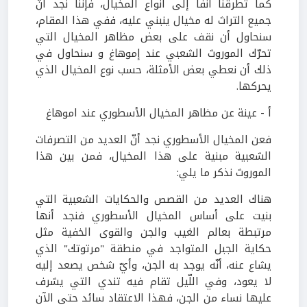
كما تطرقنا آنفًا إلى أنواع المخيال، فإننا نجد أنّ
جميع التراث له مخيال ينبني عليه، ففي هذا المقام،
سنحاول أن نقف على بعض مظاهر المخيال التي
تحرّك الموروث الشعبي عند إموهاغ و سنحاول في
ذلك أن نعطي بعض الأمثلة، حسب نوع المخيال الذي
يحركها.
أ - عينة عن مظاهر المخيال الأسطوري عند اموهاغ
فعن المخيال الأسطوري نجد أنّ العديد من التصرفات
الشعبية مبنية على هذا المخيال، فمن بين هذا
الموروث نذكر ما يلي:
هناك العديد من القصص والحكايات الشعبية التي
بنيت على أساس المخيال الأسطوري فنجد أنها
مرتبطة بعالم الغيب والجن والقوى الخفية مثل
حكاية الجبل المتواجد في منطقة "مرتوتك" الذي
يشاع عنه، أنّه يوجد به الجن، وأيّ شخص يصعد إليه
لا يعود، وفي اللّيل تقام فيه تندي التي يشرف
عليها نساء من الجن، فهذا الاعتقاد سائد حتى الآن