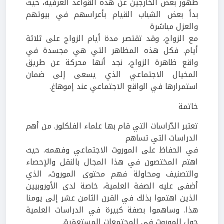
ظهور بعض الخارجين عن هذه القواعد العرفية، حيث
بدأ بعض الشباب القيام بأعراسهم في بيوتهم
والعزل مباشرة
مع الزواج، وقد تقتصر مدة أيام الزواج على ثلاثة
أيام. فكل هذه المظاهر التي هي مجسدة في
واقع ظاهرة الزواج، نجد أنها محركة عن طريق
المخيال الاجتماعي الذي يسعى إلى ضمان
استمرارها في الواقع الاجتماعي عند إموهاغ.
خاتمة
تعتبر الدّراسات التي قام بها علماء الفلكلور. من أهم
الدراسات التي تساهم
في الحفاظ على الموروث الاجتماعي وفهمه. حيث
اهتم المختصون في هذا المجال بالنقل والإحصاء
والتصنيف ومحاولة فهم محتوى الموروث، الذي
أضفى عليه الصفة العلمية، خاصة لدى الأوروبيين
الذين اهتموا بذلك في القرن الثامن عشر إلى يومنا
هذا. وساهموا بصفة كبيرة في الدراسات العلمية
حول الموروث في المجتمعات المستعمَرة.