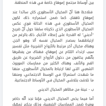
بين أوساط مجتمع إموهاغ خاصة في هذه المنطقة.
فنلاحظ هنا أنّ المخيال الأسطوري كان سائدا عند
إموهاغ ناهقار، كما ضمن استمراره ذلك لكون
المخيال الأسطوري في هذه الحالة قوي عكس
المخيال الأسطوري الذي ذكرناه سابقا حول أنّ ضريح
"أدبني" له القدرة على إعطاء الأخبار، ذلك بالرغم من
ارتباطهما بمصدر المخيال نفسه ألا وهو الجن.
وهناك مخيال آخر مرتبط بالأرواح الشريرة مثل تفسير
سبب ارتداء اللثام عن إموهاغ، فهناك من يفسّرها
بأنّهم يخافون من دخول الأرواح الشريرة عن طريق
الفم والأنف. وهناك الكثير من ممارسات الموروث
الشعبي التي لها ارتباط بالمخيال الأسطوري، منها
ما شهدت استمرارًا في الوسط الاجتماعي، ومنها
ما تلاشت بتلاشي المخيال في الأوساط الاجتماعية.
ب - عينة من مظاهر المخيال الديني
أما فيما يخص المخيال الديني، فإننا نجد أنّه حاضر
بوفرة ضمن الممارسات الشعبية، وذلك بحكم تمسّك