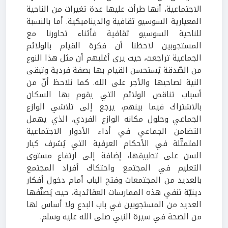
الاجتماعية، أنها طرأت عليها عدة تغيرات من الناحية
المعيارية السوسيو ثقافية والديناميكية. أما بالنسبة
للناحية السوسيو ثقافية فأثناء تحاورنا مع
المستجوبين لاحظنا أن فكرة القيام بالولائم
الجماعية تراجعت، حيث يرى أغلبهم أن مثل هذا النوع
من الصّدقة يُستحسن القيام بها بصفة فردية وتبقى
النية لصاحبها والأجر على الله. كما نلاحظ أنّ من
أسباب تناقص الولائم التي يقوم بها السكان
بالاشتراك فيما بينهم، يرجع إلى تلاشي الوازع
الجماعي وحلول مكانه الوازع الفردي، الذي يهمل
التضامن الجماعي في أداء الأدوار الاجتماعية
المتمثّلة في الأحكام العرفية التي يُشرف كبار
السن على تطبيقها، إضافة إلى ارتفاع مستوى
التعليم في المجتمع واحتكاك أفراد المجتمع
بالعديد من المجتمعات وفتح الباب أمام دخول أفكار
دينيّة تنفي هذه الممارسات العقائدية، حيث يُصنّفها
العديد من المستجوبين في باب البدع ولا أساس لها
من الصحة في سيرة النبي صلى الله عليه وسلم.