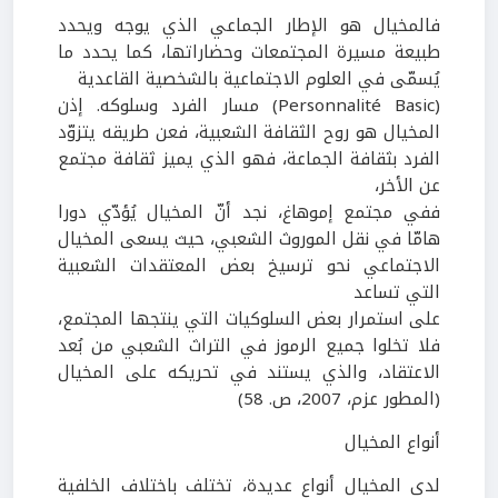
فالمخيال هو الإطار الجماعي الذي يوجه ويحدد
طبيعة مسيرة المجتمعات وحضاراتها، كما يحدد ما
يُسمّى في العلوم الاجتماعية بالشخصية القاعدية
(
Basic
Personnalité
) مسار الفرد وسلوكه. إذن
المخيال هو روح الثقافة الشعبية، فعن طريقه يتزوّد
الفرد بثقافة الجماعة، فهو الذي يميز ثقافة مجتمع
عن الأخر،
ففي مجتمع إموهاغ، نجد أنّ المخيال يُؤدّي دورا
هامّا في نقل الموروث الشعبي، حيث يسعى المخيال
الاجتماعي نحو ترسيخ بعض المعتقدات الشعبية
التي تساعد
على استمرار بعض السلوكيات التي ينتجها المجتمع،
فلا تخلوا جميع الرموز في التراث الشعبي من بُعد
الاعتقاد، والذي يستند في تحريكه على المخيال
(المطور عزم،
2007
، ص.
58
)
أنواع المخيال
لدى المخيال أنواع عديدة، تختلف باختلاف الخلفية