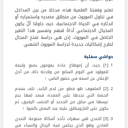
تعتبر وقفتنا العلمية هذه، مدخلا من بين المداخل
في تناول الموروث من منطلق مصدره واستمراره أو
اندثاره في الحياة الاجتماعية، حيث حاولنا أنّ يكون
المخيال الاجتماعي أداةً لفهم وتفسير هذا التغير
الحاصل في الموروث، إذن هي دراسة تفتح المجال
لطرح إشكاليات جديدة لدراسة الموروث الشعبي.
حواشي سفلية
[1] حيث أن إموهاغ عادة يقومون بصنع وليمة
للمولود في اليوم السابع من ولادته ذلك من أجل
الإعلان عن اسمه في حضور الناس.
↑
[2] الملفوف: هو قطع من لحم الكبد، تلف بشحم
الحشة التي نجدها على المعدة، فبعد لفها يتم
غرسها في ساق من الجديد أو الخشب الرقيق، ثم
يكوى على النار.ويطلق عليه عند البعض بالشوا.
↑
[3] التندي هي سهرات تأخذ أشكالا متنوعة: التندي
العادي وهو الذي يجلس فيه الرجال والنساء في