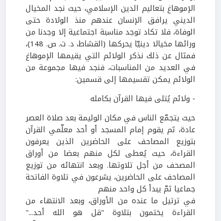
الإموهاغ بتعاليم الدين الإسلامي، حيث نجد المخيال
الديني يرافق الإنسان عندهم منذ الولادة حتى
الوفاة، فلا تكاد توجد مناسبة اجتماعية إلا وجدنا من
ورائها مخيالا دينيّا يحركها (القشاط، د. ت. ص.
148
)،
فمثال عن ذلك نذكر الولائم التي يقيمها الإموهاغ
في العديد من المناسبات، فنجد فيها مجموعة من
الولائم يمكن تقسيمها إلى قسمين:
- ولائم يُتلى فيها القرآن بكامله
حيث يتجمّع الناس في مكان الوليمة بعد صلاة العصر
عادة، ثم يقوم إمام المسجد أو أحد معلّمي القرآن
بتوزيع المصاحف على الحاضرين الذين يعرفون
القراءة، حيث يُعطى لكل منهم بعضا من أوراق
المصحف من أجل تلاوتها. وبعد انتهائه من توزيع
المصاحف على الحاضرين، يشرعون في تلاوة الفاتحة
جماعيا ثمّ يبدأ كل واحد منهم
في ترتيل ما عنده من الأوراق، وبعد الانتهاء من
القراءة يختمون بتلاوة "قل هو الله أحد..."