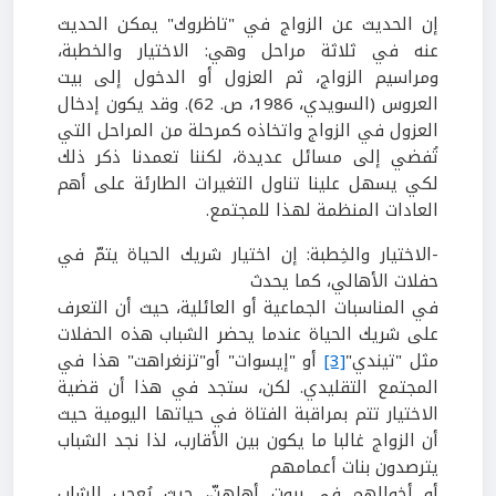
إن الحديث عن الزواج في "تاظروك" يمكن الحديث
عنه في ثلاثة مراحل وهي: الاختيار والخطبة،
ومراسيم الزواج، ثم العزول أو الدخول إلى بيت
العروس (السويدي،
1986
، ص.
62
). وقد يكون إدخال
العزول في الزواج واتخاذه كمرحلة من المراحل التي
تُفضي إلى مسائل عديدة، لكننا تعمدنا ذكر ذلك
لكي يسهل علينا تناول التغيرات الطارئة على أهم
العادات المنظمة لهذا للمجتمع.
-الاختيار والخِطبة:
إن اختيار شريك الحياة يتمّ في
حفلات الأهالي، كما يحدث
في المناسبات الجماعية أو العائلية، حيث أن التعرف
على شريك الحياة عندما يحضر الشباب هذه الحفلات
مثل "تيندي"
[3]
أو "إيسوات" أو"تزنغراهت" هذا في
المجتمع التقليدي. لكن، ستجد في هذا أن قضية
الاختيار تتم بمراقبة الفتاة في حياتها اليومية حيث
أن الزواج غالبا ما يكون بين الأقارب، لذا نجد الشباب
يترصدون بنات أعمامهم
أو أخوالهم في بيوت أهلهنّ، حيث يُعجب الشاب