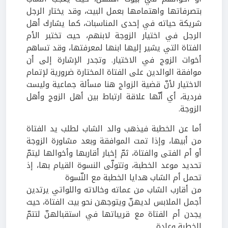
بتصرفاتها واهتمامها بعمل البيت، وقد يختار الرجل
شريكة حياته في إحدى المناسبات، كما يشارك أهل
الرجل في اختيار الزوجة لابنهم، حيث تختبر الأم
الفتاة التي يشير إليها ابنها لمعرفتها، وقد تساهم
أخوات الزوج في الاختيار. وتجدر الإشارة إلى أن
موافقة الوالدين على الفتاة المختارة ضرورية لإتمام
الاختيار لأنّ قضية الزواج هنا مسألة جماعية وليست
فردية، أي أنّها علاقة ارتباط بين أهل الزوج وأهل
الزوجة.
أما عن الخطبة فيذهب والد الشاب لطلب يد الفتاة
من أبيها، وإذا تمت الموافقة وبعد مشاورة الزوجة
أو أم الفتى والفتاة، ثمّ إخبار أقاربها وأخوالها ليتمّ
تحديد موعد الخطبة، وتتولّى النسوة القيام بها، إذ
تحمل أم الشاب هدايا الخطبة مع النّسوة
من أقارب الشاب من عماته وخالاته واللواتي يرتدين
أجمل الملابس لديهنّ ويتوجهن نحو بيت الفتاة، حيث
يجدن أم الفتاة مع قريباتها في استقبالهنّ لتتمّ
الخطبة وعادة