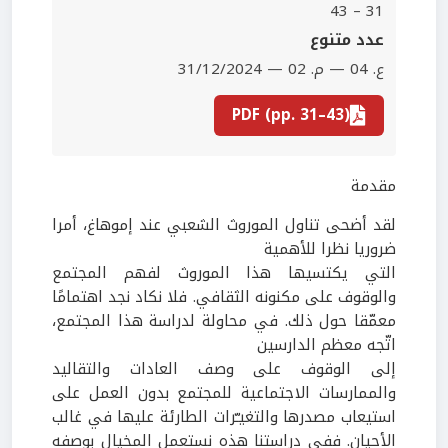
31 – 43
عدد متنوع
ع. 04 — م. 02 — 31/12/2024
PDF (pp. 31–43)
مقدمة
لقد أضحى تناول الموروث الشعبي عند إموهاغ، أمرا
ضروريا نظرا للأهمية
التي يكتسيها هذا الموروث لفهم المجتمع
والوقوف على مكنونه الثقافي. فلا نكاد نجد اهتمامًا
معمّقا حول ذلك. في محاولة لدراسة هذا المجتمع،
اتّجه معظم الدارسين
إلى الوقوف على وصف العادات والتقاليد
والممارسات الاجتماعية للمجتمع بدون العمل على
استيعاب مصدرها والتغيـّرات الطارئة عليها في غالب
الأحيان. ففي دراستنا هذه نستعمل المخيال بوصفه