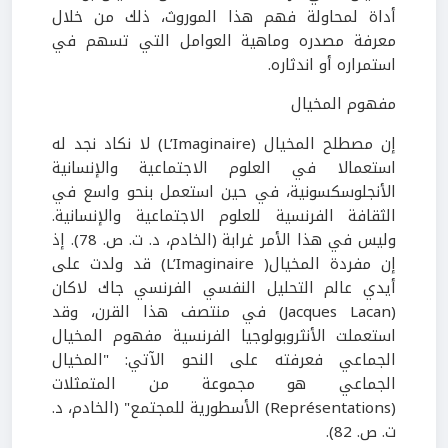
أداة لمحاولة فهم هذا الموروث، ذلك من خلال
معرفة مصدره وماهية العوامل التي تسهم في
استمراره أو اندثاره.
مفهوم المخيال
إن مصطلح المخيال (
L’Imaginaire
)
لا نكاد نجد له
استعمالا في العلوم الاجتماعية والإنسانية
الأنجلوسكسونية، في حين استعمل بنحو واسع في
الثقافة الفرنسية للعلوم الاجتماعية والإنسانية.
وليس في هذا الأمر غرابة
(الخادم، د. ت. ص.
78
)
. إذ
إن مفردة المخيال(
L’Imaginaire
) قد ولدت على
أيدي عالم التحليل النفسي الفرنسي جاك لاكان
(
Jacques Lacan
) في منتصف هذا القرن، وقد
استعملت الأنثروبولوجيا الفرنسية مفهوم المخيال
الجماعي فعرفته على النحو الآتي: "المخيال
الجماعي هو مجموعة من المتمثلات
(
Représentations
) الأسطورية للمجتمع"
(الخادم، د.
ت. ص.
82)
.