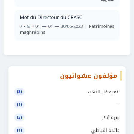
Mot du Directeur du CRASC
7 - 8
• 01 — 01 — 30/06/2023
| Patrimoines
maghrébins
مؤلفون عشوائيون
لامية فار الذهب
(3)
- -
(1)
ويزة ڤلاز
(3)
عائدة النياطي
(1)