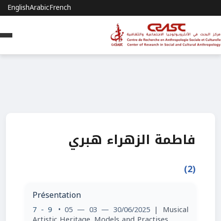
English
Arabic
French
فاطمة الزهراء هبري
(2)
Présentation
7 - 9
• 05 — 03 — 30/06/2025
| Musical
Artistic Heritage. Models and Practises