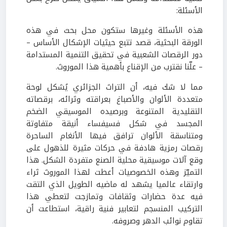
الأسئلة:
هذه الأسئلة وغيرها ستكون محل بحث في هذه
الورقة البحثية، قصد تتبع حيثيات الإشكال الأساس –
دور الرقصات الشعبية في تحقيق التنمية المستدامة
– علّنا نقترب من الإقناع بأهمية هذا الموروث.
مما لا شك فيه، أن التراث الجزائري يُشكل لوحة
متعددة الألوان والأصباغ بعراقته وثرائه، برقصاته
التقليدية المتنوعة وبرصيده الموسيقي الضخم
المجسد في شكل فسيفساء أنيقة متفاوتة
ومتناسقة الألوان ترافق فيها الأنغام الساحرة
رقصات رمزية هادفة في حركات مثيرة للذهول على
وقع آلات موسيقية محلية الصنع متفردة الشكل. هذا
التميّز وهذه الخصوصيات أعطت لهذا الموروث ثراء
وارتقاء عالميا يشهد له ماضيه الطويل الذي التقت
فيه عدة حضارات وثقافات وتمازجت لتعطي هذا
التركيب المنسجم لتعابير فنية راقية، استطاعت أن
تقاوم نوائب الدهر وصروفه.