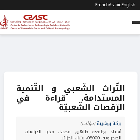
French
Arabic
English
التّراث الشّعبي و التّنمية
المستدامة. قراءة في
الرّقصات الشّعبيّة
بركة بوشيبة
(مؤلف)
أستاذ بجامعة طاهري محمد، مخبر الدراسات
الصحراوية، 08000، بشار، الجزائر.