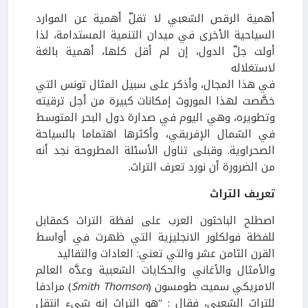
أهمية الرقص الشعبي لا تقلّ أهمية عن الموارد
السياحية الأخرى في ميدان التنمية المستدامة، لذا
أولت جلّ الدول، إن لم أقل كلها، أهمية بالغة
لاستغلاله
في هذا المجال، وأذكر على سبيل المثال تونس التي
خصَّصت لهذا الموروث إمكانات كبيرة من أجل ترقيته
وتطويره، وهي اليوم في صدارة دول البحر المتوسط
في الشمال الإفريقي، وأكثرها اهتماما بالسياحة
الصحراوية. وقبلى تناول الأسئلة المطروحة نجد أنه
من الضرورة أن نورد تعرف التراث.
تعريف التراث
اصطلح الباحثون العرب على لفظة التراث كمقابل
للفظة فولكلور الانجليزية التي ظهرت في أواسط
القرن الثامن عشر والتي تعني: العادات والتقاليد
والأمثال والأغاني والحكايات الشعبية وعدَّه العالم
الامريكي سميث طومسون (
Smith Thomson
) مرادفا
للتراث الشعبي، فقال : "هو التراث إنه شيء انتقل