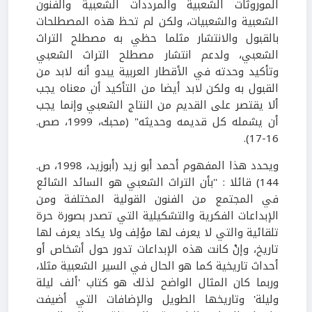
الموروثات الشعبية والمرددات الشعبية والفنون
الشعبية والشعبيات، ولكن لم تحظ هذه المصطلحات
بالقبول والانتشار مثلما حظي به مصطلح التراث
الشعبي، ولدعم انتشار مصطلح التراث الشعبي
وتأكيد وحدته في الأقطار العربية يبدو أنه لابد من
القبول به ولكن لابد أيضا من التأكيد أن معناه يجب
ألا يقتصر على القديم من النتاج الشعبي وإنما يجب
أن يشمله كل قديمه وحديثه" (محبك، 1999، صص.
16-17).
ويحدد هذا المفهوم أحمد أبو زيد (أبوزيد، 1998، ص.
144) قائلا : ''بأن التراث الشعبي هو السائد الشائع
في المجتمع من الفنون القولية المختلفة ومن
الإبداعات الفكرية والتشكيلية التي تصدر بصورة حرة
تلقائية والتي لا يعرف لها مؤلِف ولا يكاد يعرف لها
تاريخ، وإنْ كانت هذه الإبداعات تدور حول أشخاص أو
أحداث تاريخية كما هو الحال في السير الشعبية مثلا،
وربما كان المثال الواضح لذلك هو كتاب 'ألف ليلة
وليلة' وتاريخها الطويل والإضافات التي أضيفت