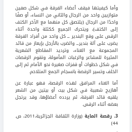
وأما كيفيتها فيقف أعضاء الفرقة في شكل صفين
متوازيين واحد من الرجال والثاني من النساء، أو صفًا
واحدًا من الرجال (يلتصق كل منهما مع الآخر الكتف
إلى الكتف)، ويتحرك الجميع ككثلة واحدة أثناء
الرقص على وقع البندير ــ كل واحد من أفراد الفرقة
يضرب على آلة بنديرــ والضرب بالأرجل بإيعاز من قائد
المجموعة مع الغناء، وترديد المقاطع الشعرية
المثيرة للمشاعر والرغبات المأمولة، وتقوم الرقصات
في شكل خطوات أو قفزات صغيرة نحو الأمام ثم إلى
الخلف وتسير الرقصة بانسجام الجمع المتلاحم.
أما الغناء المرافق لهذه الرقصة، فهو عبارة عن
أهازيج شعبية في شكل بيت أو بيتين من الشعر
يلقيه قائد الفرقة، ثم يردده أعضاؤها، وقد يرتجل
بعضه أثناء الرقص.
3. رقصة الماية
(وزارة الثقافة الجزائرية،2011، ص.
44)