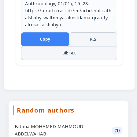
Anthropology, 01(01), 15–28.
https://turath.crasc.dz/en/article/altrath-
alshaby-waltnmya-almstdama-qraa-fy-
alrqsat-alshabya
Copy
RIS
BibTeX
Random authors
Fatima MOHAMED MAHMOUD
(1)
ABDELWAHAB