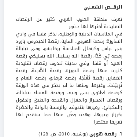
الرقـــص الشعــبي
تعرف منطقة الجنوب الغربي كثير من الرقصات
التقليدية أكثرها لها حضور
في المناسبات الدينية والوطنية، نذكر منها في وادي
الساورة: رقصة الهوبي، الماية، رقصة الحيدوس، بارود
بني عباس وكرنفال القنادسة بركايشو، وفي تبلبالة
رقصة تِي كَدَّا، رقصة الله يهنينا.. الله يهنيكم، رقصة
العبيد أو قنقا، وفي مدينة تندوف رقصات تقليدية
كثيرة منها رقصة التويزة، رقصة الشَّرعة، رقصة
الضفاير، رقصة تَغَنْجَا، رقصة قرقابو، رقصة النعام و
تْرِيتِمَة.. وغيرها، ومنها ما لم يذكر في هذه الورقة
كرقصة لعلاوي ببني ونيف ورقصة المساء بتبلبالة،
ورقصات المهراز والمغزل والقدحة والطبق ولحفول
(المكياج).. وغيرها بتندوف، والرسمة بالواتة والحضرة
بكرزاز وغيرها، وهذه بعضٌ منها مما سنقدم لها
تعريفا مختصرا:
1. رقصة هوبي
(بوشيبة، 2010، ص. 128)