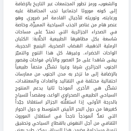
والشعوب، ورمز تطور المجتمعات عبر التاريخ بالإضافة
إلى كونه موروثا اجتماعيا تجب المحافظة عليه
ورعايته، وتوريثه للأجيال القادمة أمر ضروري. وهو
عنصر هام من عناصر الجذب السياحية المميزَّة، وخاصة
في الصحراء الجزائرية التي تمتدّ على مساحات
شاسعة بكل مظاهرها الطبيعية الخلَّابة؛ الكثبان
الرملية الذهبية، الهضاب الصخرية، الينبيع الحجرية،
الواحات الخضراء.. وغيرها، كل هذا التنوع والتميّز
يبقى شاهدا على مرّ العصور والأيام، فواحات وقصور
الجنوب الجزائري شرقا وغربا تشكّل متحفاً طبيعياً
بالإضافة إلى ما تزخر به مدن الجنوب من ممارسات
احتفالية مختلفة في التقاليد والعادات والمعتقدات،
تشكّل هي الأخرى أنموذجا ثانيا يدعم المنتوج
السياحي الطبيعي الصحراوي الواعد، ومقصداً للسياح
بالدرجة الأولى، إذا استغلَّته الجزائر استغلالا جيّداً
كغيرها من دول البحر الأبيض المتوسط و دول الجوار
التي تعدُّ أنموذجاً ناجحاً في استغلال الموروث
الثقافي من أجل النهوض بالقطاع السياحي وتحقيق
تنمية مستدامة وضمن هذا السياق يمكن طرح بعض