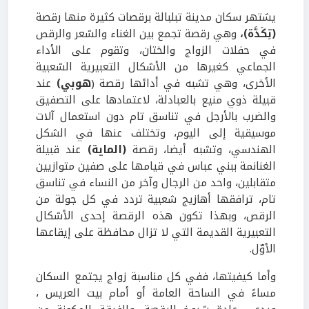
يشتهر سكان مدينة تبلبالة برقصات كثيرة منها رقصة
(تِكَدَّة)،
وهي رقصة تجمع بين الغناء والشعر والرقص
في حفلات الزواج والختان، وتقوم على الأداء
الجماعي كغيرها من الأشكال التعبيرية الشعبية
الأخرى، وهي تشبه في أدائها رقصة (
هوبي)
عند
قبيلة ذوي منيع بالعبادلة، لاعتمادها على التصفيق
والضرب بالأرجل في تناسق تام دون استعمال آلات
موسيقية إلى اليوم، وتختلف عنها في الشكل
الهندسي، وتشبه أيضا، رقصة
(الماية)
عند قبيلة
الغنانمة ببني عباس في قيامها على صفين متوازيين
متقابلين، واحد من الرجال وآخر من النساء في تناسق
تام، ترافقها أهازيج شعبية تردد في كل جولة من
الرقص، وبهذا تكون هذه الرقصة إحدى الأشكال
التعبيرية القديمة التي لا تزال محافظة على إيقاعها
الأوّل.
وأما كيفيتها، ففي كل مناسبة زواج يجتمع السكان
مساءً في الساحة العامة أو أمام بيت العريس ،