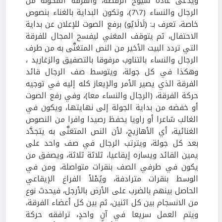
ويدعى عادة شيوخ الرقصة، والفرقة المكونة من
الرجال والنساء (7\7)، وتكون البداية بالغناء بنصوص
خاصة، تعرف بـ: (لَالَايُو) برفع الصوت للإعلان عن بداية
الاحتفال، ثم يتوقف المغني ليفسح المجال للفرقة
التي تردد البيت الأخير من النص المتغنَّى به من طرف
الرجال والنساء بالتناوب مرفوقا بالتصفيق والزغاريد ،
وهكذا في كل جولة، ويتوسط صف الرجال قائد
الفرقة الذي يصير الأمر والإيعاز كله إليه في توجيه
حركة الفرقة، (الرجال والنساء معا)، وفي رفع الصوت
أو خفضه من بداية الجولة إلى نهايتها، ويكون في
الغالب شاعرا أو راويا يحفظ رصيدا وافرا من النصوص
الغنائية، أي الأهازيج، لأن النص المتغنَّى به يتجدَّد
بعد كل جولة، ويترتب الرجال في صف واحد على
يمين القائد ويساره إيقاعيا، ثلاثة ثلاثة، ويصفق من
يكون في طرفي الصف بنقرات متواصلة، ومن في
الوسط بنقرات مترادفة، ويُمْلأ الفراغ الإيقاعي
الحاصل بينهم بالضرب على الأرض بالأرجل، فيحدث نوع
من الانسجام بين كل اثنين، ثم بين كل أعضاء الفرقة،
ويتم العمل سريعا في آنٍ واحدٍ، ترافقه حركة