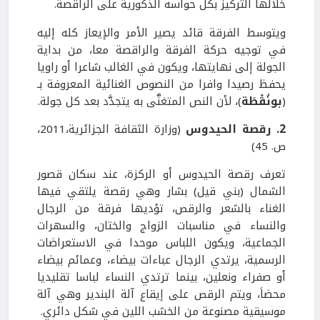
خلالها التركيز بكل حواسه الذكورية على الراقصة.
ويتوسط الفرقة قائد يصير الأمر والإيعاز كله إليه
في توجيه حركة الفرقة والراقصة معا، من بداية
الجولة إلى نهايتها، ويكون في الغالب شاعرا أو راويا
يحفظ رصيدا وافرا من النصوص الغنائية المعروفة بـ
(
بونُقْطَة
)، لأن النص المتغنَّى به يتجدَّد بعد كل جولة.
2. رقصة الحيدوس
(وزارة الثقافة الجزائرية،2011،
ص. 45)
تعرف رقصة الحيدوس أو الركزة، عند سكان قصور
الشمال (بني قيل) بشار وهي رقصة يلتقي فيها
الغناء بالشعر والرقص، تؤديها فرقة من الرجال
والنساء في مناسبات الزواج والختان، والسهرات
الجماعية، ويكون اللباس موحدا في الاستعراضات
الرسمية، يرتدي الرجال عباءات بيضاء، وعمائم بيضاء
أو صفراء ونعلين، بينما ترتدي النساء لباسا تقليديا
محضاَ، ويتم الرقص على إيقاع آلة البندير وهي آلة
موسيقية مصنوعة من الخشب اللين في شكل دائري.