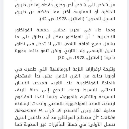
من شخص الى شخص آخر، وجرى حفظه إما عن طريق
الذاكرة أو الممارسة أكثر مما حفظه عن طريق
السجل المدون" (العنتيل، 1978، ص. 42).
ومما جاء في تقرير مجلس جمعية الفولكلور
الانجليزية: " أن الفولكلور يمكن أن يطلق على ما
يشمل جميع ثقافة الشعب التي لا تدخل في نطاق
الدين الرسمي ولا التاريخ، ولكن تنمو دائما بصورة
ذاتية" (العنتيل، 1978، ص. 30)
ونتيجة لإفرازات النزعة الرومانسية التي ظهرت في
أوروبا بداية من القرن الثامن عشر، بدأ الاهتمام
بالمادة الفولكلورية عند الغرب، فمدحت الانسان
البدائي البسيط ودعت للرجوع إلى حياة الريف
البسيطة والتشبث بالموروث، وتبعا لهذا المفهوم
ارتبطت المادة الفولكلورية بالماضي واتخذت البساطة
مدلولا لها. ويرى ألكسندر هـ. كراب
Alexandre H.
Crabbe
"أن مصطلح الفولكلور قد أخذ دلالتين اثنتين
تتمثل الأولى: في جملة المأثورات غير المدونة كما