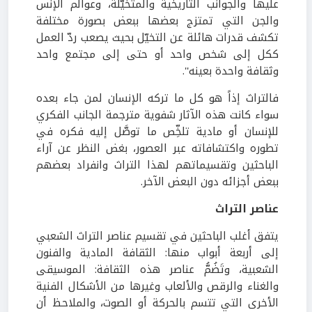
عليها والجوانب التاريخية والمتخيّلة، وعوالم الإنس
والجن التي تمتزج بعضها ببعض بصورة مختلفة
تكشف قدرات هائلة عن التخيّل بحيث يصعب ردّ العمل
ككل إلى شخص واحد أو حتى إلى مجتمع واحد
وثقافة واحدة بعينه''.
فالتراث إذاً هو كل ما تركه الإنسان لمن جاء بعده
سواء كانت هذه الآثار شفوية مترجمة الجانب الفكري
للإنسان أو مادية تلخِّص ما توصَّل إليه فكره في
تطوره واكتشافاته عبر العصور، بغض النظر عن آراء
الباحثين وتقسيماتهم لهذا التراث وانفراد بعضهم
ببعض أجزائه دون البعض الآخر.
عناصر التراث
يتفق أغلب الباحثين في تقسيم عناصر التراث الشعبي
إلى أربعة أبواب منها: الثقافة المادية والفنون
الشعبية، وتَضُمُّ عناصر هذه الثقافة: الموسيقى
والغناء والرقص والألعاب وغيرها من الأشكال الفنية
الأخرى التي تتسم بالحركة أو الصوت، والملاحظ أن