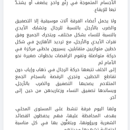
الأجسام المتموجة في رِتْمٍ واحدٍ يضعف أو يشتـدّ
تبعا للإيقاع.
ولا يحمل أعضاء الفرقة آلات موسيقية إلا التصفيق
والضرب بالأرجل بالنسبة للرجال وتشابك الأيدي
بالنسبة للنساء بشكل مختلف، ويتحرك الجميع وفق
نقرات الأيدي والأرجل، مع ترديد الأهازيج في شكل
خطين متوازيين متقابلين، يسيرون بخطى مركزة في
حركة متواصلة وتقوم الراقصات بخطوات صغيرة نحو
الأمام ثم
إلى الخلف تتبعها حركة الرجال في ذهاب وإياب دون
تقاطع الخطين، وتجري الرقصة بانسجام الجمع
المتلاحم يصحبها التصفيق والضرب بالأرجل،
ويساندها تصفيق النساء وزغاريدهن من حين إلى
آخر.
ولها اليوم فرقة تنشط على المستوى المحلي،
بهدف المحافظة عليها، فهم يحفظون القصائد
الشعرية ويروُونها، ويتغنَّون بها في كل مناسبة
احتفالية تشهدها مدينتهم.