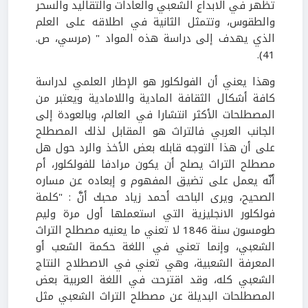
تظهر في الابداع الشعبي والعادات والتقاليد والسحر
والطقوس، وتتمثل الثانية في اطلاقه على العلم
الذي يهدف إلى دراسة هذه المواد " (مرسي، ص.
41).
وهذا يعني أن الفولكلور هو الإطار العلمي لدراسة
كافة أشكال الثقافة المادية واللامادية ويعتبر من
المصطلحات الأكثر انتشارا في العالم، وبالعودة إلى
الجانب العربي فالتراث هو المقابل لذلك المصطلح
على أن هذا التوجه قابله بعض الأخذ والرد حول هل
مصطلح التراث يصلح أن يكون مرادفا للفولكلور، أم
أنّه يعمل على تضيق المفهوم و إبعاده عن مساره
الصحيح، ويرى الباحث أحمد زياد محبك أنَّ : "كلمة
فولكلور الانجليزية التي استعملها أول مرة وليم
طومسون سنة 1846 لا تعني ما يعنيه مصطلح التراث
الشعبي، وإنما تعني في اللغة حكمة الشعب أو
المعرفة الشعبية، وهي تعني في الاصطلاح النتاج
الشعبي كله، وقد اقترحت في اللغة العربية بعض
المصطلحات البديلة عن مصطلح التراث الشعبي مثل