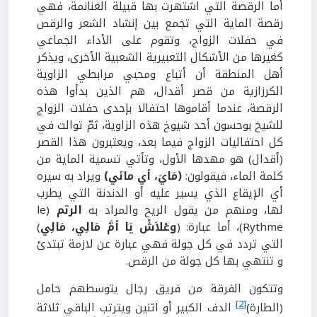
أما الرقصة التي اشتهرت بها قبيلة الغنانمة، فهي
رقصة الماية التي تجمع بين إنشاد الشعر والرقص
في حفلات الزواج، وتقوم على الأداء الجماعي
كغيرها من الأشكال التعبيرية الشعبية الأخرى، ويذكر
أهل المنطقة أن أتباع ومحبي مرابطي الزاوية
الكرزازية من قصر أقدال، هم الذين بدأوا هذه
الرقصة، عندما أقاموها احتفالا بإحدى حفلات الزواج
للشيخ بوحسون أحد شيوخ هذه الزاوية، ثمّ توالت في
كل احتفاليات الزواج فيما بعد، ويعتبرون هذا القصر
(أقدال) هو مهدها الأول، وتأتي تسمية الماية من
كلمة الماء، فيقولون:
(مَايَ، أي مائي)
ويراد به سيره
أي الإيقاع الذي يسير عليه أو الدندنة التي يطرب
لها، ومنهم من يقول الريح والمراد به
الرتم
(le
Rythme)، أما عبارة: (
وعْلاَشْ يَا أمَّ مَالِي، مَالِي
)
التي تردد في كل جولة فهي عبارة عن لازمة تبتدئ
و تنتهي بها كل جولة من الرقص.
وتتكون الفرقة من فريق رجال يتوسطهم حامل
[2]
(الطارة)
الدف الكبير أو اثنين ويترتب الباقي ثلاثة