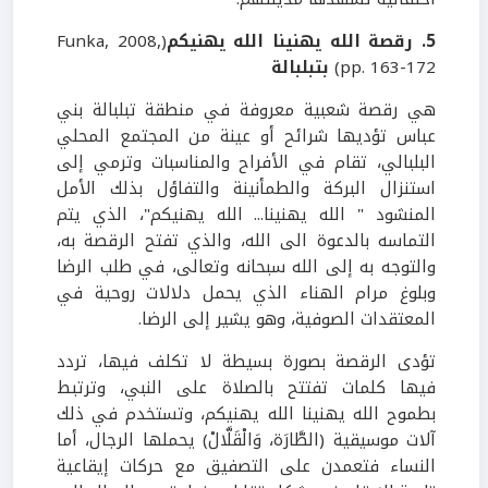
5. رقصة الله يهنينا الله يهنيكم
(Funka, 2008,
pp. 163-172)
بتبلبالة
هي رقصة شعبية معروفة في منطقة تبلبالة بني
عباس تؤديها شرائح أو عينة من المجتمع المحلي
البلبالي، تقام في الأفراح والمناسبات وترمي إلى
استنزال البركة والطمأنينة والتفاؤل بذلك الأمل
المنشود " الله يهنينا... الله يهنيكم"، الذي يتم
التماسه بالدعوة الى الله، والذي تفتح الرقصة به،
والتوجه به إلى الله سبحانه وتعالى، في طلب الرضا
وبلوغ مرام الهناء الذي يحمل دلالات روحية في
المعتقدات الصوفية، وهو يشير إلى الرضا.
تؤدى الرقصة بصورة بسيطة لا تكلف فيها، تردد
فيها كلمات تفتتح بالصلاة على النبي، وترتبط
بطموح الله يهنينا الله يهنيكم، وتستخدم في ذلك
آلات موسيقية (الطَّارَة، وَالْقَلَّالْ) يحملها الرجال، أما
النساء فتعمدن على التصفيق مع حركات إيقاعية