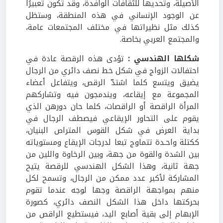
الأصيلة، وتحديها للثقافات الوافدة، وقد تكون تعبيرًا
عن الوجود الإنساني في هذه المنطقة، وستظل
كذلك مثل نظيراتها في مختلف المجتمعات عامة،
والمجتمع العربي بخاصة.
شكلها الهندسي :
تؤدى هذه الرقصة عادة في
احتفالات الزواج في شكل خط نصف دائري من الرجال
يضيق ويتسع كلما اشتدّ الرقص، ويتفاعل أعضاء
المجموعة مع إيقاعه، ويندمجون فيه وتشاركهم
المرأة الراقصة أو الراقصات، كلما حان دورهن الذي
يقوم على التحاور الإيقاعي فيصطف الرجال في
بداية العرض في شكل القوس المتراص البنيان،
ككتلة واحـدة تتماوج تبعا لدرجات الإيقاع ومستوياته
بين الشدة والقوة من جهة، وبين الرخاوة واللين من
جهة ثانية، وهذا الشكل الهندسي للرقصة يتيح
المشاركة لأكبر عدد ممكن من الرجال، وتسمح لكل
منهم بمواجهة الراقصة وجها لوجه عندما تقوم
بحركتها داخل هذا الشكل النصف دائري، كصورة
الإبهام إلى بقية أصابع اليد، فيستطيع الراقص من