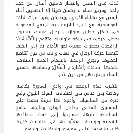
ثلاثة على اليمين واليسار حاملين أَقَلاَّل من حجم
واحد، وفريق نساء لا يحملن شيئا إلا التصفيق أثناء
الرقص مع تشابك الأيدي، ويتحركن وفق نقرات الآلات
الموسيقية، مع ترديد اللازمة حيث تجتمع المجموعة
في شكل خطين متوازيين رجال ونساء، يسيرون
بخطى مركزة في حركة متواصلة، وتقوم (النَّشَّاشَاتْ)
الراقصات بخطوات صغيرة نحو الأمام ثم إلى الخلف
تتبعها حركة الرجال في ذهاب وإياب من دون تقاطع
الخطوط، وتجري الرقصة بانسجام الجمع المتلاحم،
تصحبها إيقاعات (اَلطَّارَة و الْقَلَّالْ) ويساندها تصفيق
النساء وزغاريدهن من حين لآخر.
انتشرت هذه الرقصة في وادي الساورة بكامله،
وخاصة بني عباس في احتفالات المولد النبوي وفي
غيره من المناسبات، وأصبح لها فرقة تنشط على
المستوى المحلي وداخل الوطن وخارجه، بدافع
المحافظة عليها، فسارعوا إلى حفظ قصائدها
الشعرية وروايتها، وتغنُّوا بها في مناسبات كثيرة،
كانت تشهدها ليالي سمرهم، واحتفالات زواجهم.