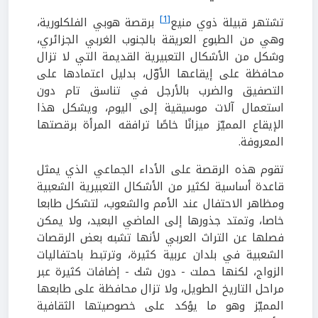
[1]
تشتهر قبيلة ذوي منيع
برقصة هوبي الفلكلورية،
وهي من الطبوع العريقة بالجنوب الغربي الجزائري،
وشكل من الأشكال التعبيرية القديمة التي لا تزال
محافظة على إيقاعها الأوّل، بدليل اعتمادها على
التصفيق والضرب بالأرجل في تناسق تام دون
استعمال آلات موسيقية إلى اليوم، ويشكل هذا
الإيقاع المميّز ميزانًا خاصًا ترافقه المرأة برقصتها
المعروفة.
تقوم هذه الرقصة على الأداء الجماعي الذي يمثل
قاعدة أساسية لكثير من الأشكال التعبيرية الشعبية
ومظاهر الاحتفال عند الأمم والشعوب، لتشكل طابعا
خاصا، وتمتد جذورها إلى الماضي البعيد، ولا يمكن
فصلها عن التراث العربي لأنها تشبه بعض الرقصات
الشعبية في بلدان عربية كثيرة، وترتبط باحتفاليات
الزواج، لكنها حملت - دون شك - إضافات كثيرة عبر
مراحل التاريخ الطويل، ولا تزال محافظة على طابعها
المميّز وهو ما يؤكد على خصوصيتها الثقافية