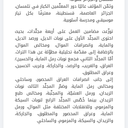
وثمّن المؤلف عاليًا دور المعلّمين الكبار في تلمسان،
الجزائر العاصمة، قسنطينة، معترفًا بكل تيار
موسيقي ومدرسة أسلوبية
.
توزّعت مضامين العمل على أربعة مجل
دات، بحيث
احتوى المجلّد الأول على نوبات الديل، ورصد الديل،
والماية، وانصرافات الموال، ومخالص الموال،
بالإضافة إلى مقدّمة تحليلية مطوّلة عن هذا التراث.
أمّا المجلّد الثاني، فجمع نوبات رمل الماية، والحسين/
العراق، والغريب، والرصد، والجاركة، وغريب الحسين،
وعراق المطلوق،
إلى جانب انصرافات العراق المحصور، وساحلي،
ومخالص رمل الماية. وضمّ المجلّد الثالث نوبات
الزيدان، ورمل العشيّة، والمجنّبة، ومخالص طبع
الزيدان. بينما خُصّص المجلّد الرابع لنوبات السيكة
والمزموم، وللانقلابات المختلفة مثل الموال، ورمل
الماية، وعراق المحصور والمطلوق، والجاركة،
والزيدان، والسيكة، والمزموم، والساحلي.