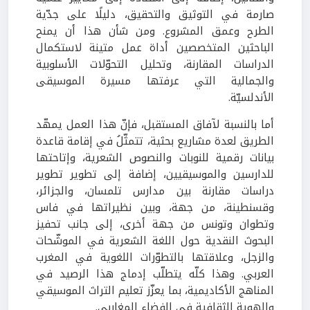
صارمة في التوثيق والتحقيق، دليلًا على جدّية
الطرح وعمق المشروع. ومن شأن هذا أن يمنح
الباحثين المتخصصين أداة عمل متينة لاستكمال
الدراسات المقارنة، وتحليل التحوّلات الأسلوبية
والجمالية التي عرفتها مسيرة الموسيقى
الأندلسيّة
.
أما بالنسبة لآفاق المستقبل، فإنّ هذا العمل يمهّد
الطريق لعدة مشاريع بحثية، تتمثّلُ في إقامة قاعدة
بيانات رقمية للنوبات والنصوص الشعرية، وإتاحتها
للدارسين والموسيقيين، إضافة إلى تطوير تطوير
دراسات مقارنة بين مدارس تلمسان، والجزائر،
وقسنطينة، من جهة، وبين نظيراتها في فاس
وتطوان وتونس من جهة أخرى، إلى جانب تحفيز
البحوث النقدية حول اللغة الشعرية في الموشّحات
والزجل، وعلاقتها بالتطوّرات اللغوية في المغرب
العربي
.
وهذا كلّه يتطلّب إدماج هذا الرصيد في
المناهج الأكاديمية، بما يعزّز تعليم التراث الموسيقي
والهوية الثقافية في الفضاء المغاربي
.