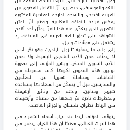
ومن القضايا البارزة التي يثيرها الباحث العلاقة بين
اللغة والموسيقى، حيث يرى أنّ التفاعل العضوي بين
العربية الفصحى واللهجة الدارجة المعاصرة المكتوبة
يعكس فرادة الثقافة المغاربية. ويعتبر أنّ المتن
الشعري الذي يتغذّى منه هذا الفنّ يمثّل أحد أقدم
الشواهد على تطوّر اللغة العربية في المنطقة، إذ
يشتمل على موشّحات وزجل،
إلى جانب ما يسمّيه "الزجل البلدي"، وهو نصّ أدبي
لا يصنَّف ضمن الأدب الشعبي البسيط، ولا ضمن
الأدب النخبوي المحض. ويشير المؤلف إلى صعوبة
توثيق هذه النصوص لكونها كانت محفوظة في
الكناشات، ومتناقلة شفويا بين المعلّمين
والممارسين، قبل أن يتمكّن من استعادتها بمساعدة
شيوخ وفنانين، وبدعم من وثائق أرشيفيّة
ومخطوطات نادرة تمّ جمعها من مكتبات وأرشيفات
في الرباط، تطوان، تلمسان، والجزائر العاصمة
.
يتوقّف المؤلف أيضا عند غياب أسماء الشعراء في
هذا التراث الغنائي، معتبرًا أن هذا الغياب يطعن في