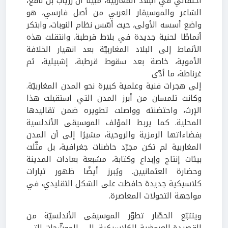
احتفالي في البلاد المغاربية، مبيّنًا أن زرياب بن نافع،
الشاعر والموسيقار العربي من أصل فارسي، هو
واضع أسسه الأولى، حيث أسّس نظام النوبات، وابتكر
أنماطًا لحنية جديدة في بلاط قرطبة. وانتقلت هذه
الأنماط إلى البلاد المغاربيّة بعد انهيار الخلافة
الأموية، خاصة بعد سقوط قرطبة، إشبيلية، ثم
غرناطة، ما أدّى
إلى هجرات فنية وعلمية كبيرة نحو المدن المغاربيّة.
وكانت تلمسان من أبرز المدن التي استقبلت هذا
الإرث، واحتضنته وواصلت تطويره ضمن تقاليدها
المحلية
.
كما يربط المؤلف الموسيقى الأندلسية
بفضاءاتها الرمزية والروحية، مشيرًا إلى أن المدن
المغاربية لم تكن مجرّد حاضنات جغرافية، بل مثّلت
بيئات إنتاج وإبداع وكتابة، مشبعة بعادات المدينة
وحضارة العثمانيين
.
ويُبرز أيضًا ظهور تيارات
كلاسيكية جديدة حافظت على الشكل التقليدي، في
مواجهة التحولات المعاصرة
.
ويتتبّع الحصّار تطوّر الموسيقى الأندلسيّة من
القصيدة العروضية الكلاسيكية، إلى الموشّحات التي