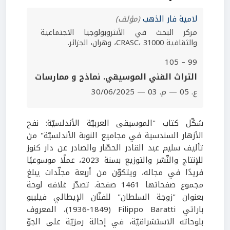
لامية فار الذهب
(مؤلف)
مركز البحث في الأنثروبولوجيا الاجتماعية
والثقافية CRASC، 31000، وهران، الجزائر.
99 – 105
‫التراث الفني الموسيقي. نماذج و ممارسات
ع. 05 — م. 03 — 30/06/2025
شكّل كتاب "الموسيقى العربيّة الأندلسيّة: نفح
الأزهار السندسية في مجاميع النوبة الأندلسيّة" من
تأليف سليم عبد القادر الحصّار والصادر عن دار كنوز
للإنتاج والنّشر والتوزيع بسنة
2023
، عملًا موسوعيًا
فريدًا في مجاله، ويتكوّن من أربعة مجلّدات يبلغ
مجموع صفحاتها
1461
صفحة. تصدّر غلافه لوحة
بعنوان "زوجة السلطان" للفنّان الإيطالي فيليبو
باراتي
Filippo Baratti
(1849-1936)
، المعروف
بلوحاته الاستشراقيّة، في إحالة رمزيّة على الجوّ