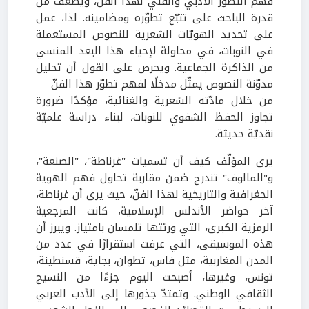
فهم التطوّر الأدبي والفنّي لهذا الفنّ، ويُضعف من
قدرة الباحث على تتبّع تطوّره ومضامينه. لذا، عمل
على تحديد الهويّات الشعرية للنصوص المستعملة
في النوبات، في محاولة لإحياء هذا البعد المنسي
من الذاكرة الجماعية. ويحرص على القول أن تحليل
مدوّنة
النصوص يمثّل مدخلًا لفهم تطوّر هذا الفنّ
من خلال مادّته الشعرية والغنائية، مؤكدًا ضرورة
تجاوز الحفظ الشفوي للنوبات، لبناء دراسة علميّة
نقديّة حديثة
.
يرى المؤلّف كيف أن تسميات "غرناطة"، "الصنعة"،
و"المالوف" تندرج ضمن مقاربة تحاول فهم الهوية
الجغرافية والتاريخية لهذا الفنّ، حيث يرى أن غرناطة،
آخر حواضر الأندلس الإسلامية، كانت المرجعية
الرمزية الكبرى، التي ورثتها تلمسان بامتياز. ويبرز أن
هذه الموسيقى، التي عرفت استقرارًا في عدد من
المدن المغاربية، مثل فاس، تطوان، بجاية، قسنطينة،
تونس، وغيرها، أصبحت اليوم جزءًا من النسيج
الثقافي الوطني. وتمتدّ جذورها إلى الأدب العربي