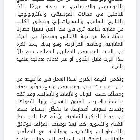
والموسيقي والاجتماعي، ما يجعله مرجعًا رائدًا
للباحثين في مجالات الموسيقى، والأنثروبولوجيا،
والتاريخ الثقافي، واللسانيات
.
..إلخ. وينطلق الكاتب
من مقاربة شاملة ترى في هذا الفنّ تعبيرًا حضاريًا
مركّبًا، نابعًا من تربة الأندلس، ومتجذرًا في البيئة
المغاربية، وبخاصة الجزائرية، وهو بذلك يسدّ ثغرة
في البحث الموسيقي المغاربي المعاصر، حيث ظلّ
هذا الإرث قليل التّناول أو غير مُعالج معالجة علمية
وافية
.
وتكمن القيمة الكبرى لهذا العمل في ما يُتيحه من
متن "
Corpus
" نصي وموسيقي واسع، موثّق بدقّة،
ومصنّف حسب النوبات والأنماط والأساليب. وقد تمّت
مرافقة ذلك بجرد للمتون الشعرية، وإبراز لأصولها،
وتحديد لهويات أصحابها، ما يشكّل إسهاما مهما
في حفظ الذاكرة الثقافية، ويُجنّبُ هذا الفن خطر
الضياع والتشويه
.
كما يُعدّ توظيف المؤلّف للوثائق
والمخطوطات، والأرشيف، ومقابلاته مع المعلّمين
والفنانين، إضافة إلى استناده إلى معايير علمية