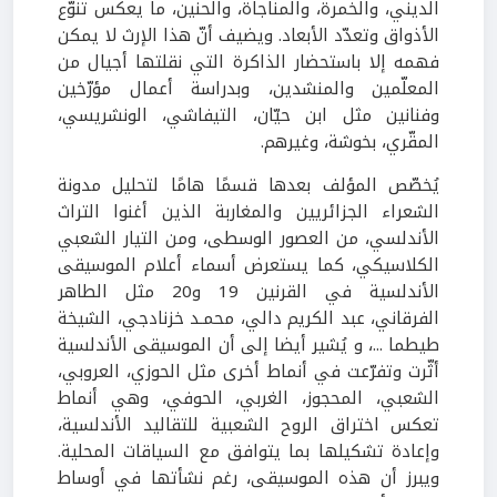
الديني، والخمرة، والمناجاة، والحنين، ما يعكس تنوّع
الأذواق وتعدّد الأبعاد. ويضيف أنّ هذا الإرث لا يمكن
فهمه إلا باستحضار الذاكرة التي نقلتها أجيال من
المعلّمين والمنشدين، وبدراسة أعمال مؤرّخين
وفنانين مثل ابن حيّان، التيفاشي، الونشريسي،
المقّري، بخوشة، وغيرهم
.
يُخصّص المؤلف بعدها قسمًا هامًا لتحليل مدونة
الشعراء الجزائريين والمغاربة الذين أغنوا التراث
الأندلسي، من العصور الوسطى، ومن التيار الشعبي
الكلاسيكي، كما يستعرض أسماء أعلام الموسيقى
الأندلسية في القرنين
19
و
20
مثل الطاهر
الفرقاني، عبد الكريم دالي، محمـد خزنادجي، الشيخة
طيطما ...، و يُشير أيضا إلى أن الموسيقى الأندلسية
أثّرت وتفرّعت في أنماط أخرى مثل الحوزي، العروبي،
الشعبي، المحجوز، الغربي، الحوفي، وهي أنماط
تعكس اختراق الروح الشعبية للتقاليد الأندلسية،
وإعادة تشكيلها بما يتوافق مع السياقات المحلية.
ويبرز أن هذه الموسيقى، رغم نشأتها في أوساط