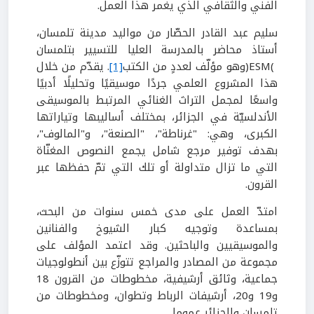
الفني والثقافي الذي يغمر هذا العمل.
سليم عبد القادر الحصّار من مواليد مدينة تلمسان،
أستاذ محاضر بالمدرسة العليا للتسيير بتلمسان
(
ESM
)
وهو مؤلّف لعددٍ من الكتب
[1]
. يقدّم من خلال
هذا المشروع العلمي جردًا موسيقيًا وتحليلًا أدبيًا
واسعًا لمجمل التراث الغنائي المرتبط بالموسيقى
الأندلسيّة في الجزائر، بمختلف أساليبها وتياراتها
الكبرى، وهي: "غرناطة"، "الصنعة"، و"المالوف"،
بهدف توفير مرجع شامل يجمع النصوص المغنّاة
التي ما تزال متداولة أو تلك التي تمّ حفظها عبر
القرون
.
امتدّ العمل على مدى خمس سنوات من البحث،
بمساعدة وتوجيه كبار الشيوخ والفنانين
والموسيقيين والباحثين. وقد اعتمد المؤلف على
مجموعة من المصادر والمراجع تتوزّع بين أنطولوجيات
جماعية، وثائق أرشيفية، مخطوطات من القرون
18
و
19
و
20
، أرشيفات الرباط وتطوان، ومخطوطات من
تلمسان والجزائر عموما.