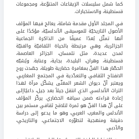
كما شمل سليسلات الإيقاعات المتنوّعة، ومجموعات
قسنطينة، والاستخبارات
.
في المجلد الأول مقدمة شاملة، يعالج فيها المؤلف
الأصول التاريخيّة للموسيقى الأندلسيّة، مؤكدًا على
أنها تمثّل بُعدًا عميقًا من الذاكرة الجماعية
الجزائرية، وهي مرتبطة بالحياة الثقافيّة والفنيّة
لمدن عديدة، مثل تلمسان، الجزائر العاصمة،
قسنطينة، وهران، البليدة، بجاية، وعنابة. ويُشبّه
الحصّار هذا الفنّ بمغامرة حضارية طويلة، جسّدت روح
الانفتاح الثقافي والتعدّدية في المجتمع المغاربي.
ويعتبر أنّ ديوان الشعر المغنّى يشكّل مرآة لهذا
التراث الأندلسي الذي انتقل جيلاً بعد جيل، داعيًاإلى
إعادة قراءته ضمن سياقه الحضاري. يركّز المؤلف
على أنّ هذا الفنّ هو ثمرة لتلاقح ثقافي مستمر بين
الأندلس والمغرب العربي، وهو ما يدعو إلى دراسة
دقيقة ومنهجية لتطوّره الاجتماعي، والتاريخي،
والأدبي
.