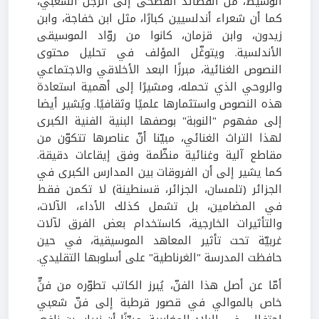
الوسيط، من القصائد الفصحى إلى الزجل الشعبي،
كما أن شعراء أندلسيين كبارًا، مثل ابن خفاجة، وابن
زيدون، وابن قزمان، كانوا من روّاد الموسيقى
الأندلسية. ويتوغّل المؤلف في تحليل محتوى
النصوص الغنائية، مبرزًا البعد الأخلاقي والاجتماعي
والروحي الذي تحمله، ومشيرًا إلى أهمية استعادة
هذه النصوص واستثمارها علميًا وثقافيًا
.
ويُشير أيضا
إلى مفهوم "النوبة" بوصفها البنية الفنية الكبرى
لهذا التراث الغنائي، مبيّنا أنّ عناصرها تتكوّن من
مقاطع آلية وغنائية منظّمة وفق إيقاعات دقيقة.
كما يشير إلى أن الفروقات بين المدارس الكبرى في
الجزائر (تلمسان، الجزائر، قسنطينة) لا تكمن فقط
في المضامين، بل تشمل كذلك الأداء، الآلات،
والتأثيرات الخارجية، كاستخدام بعض الفرق لآلات
غربيّة تحت تأثير المعاهد الموسيقية، في حين
حافظت المدرسة "الغرناطية" على أسلوبها التقليدي
.
أمّا عن أصل هذا الفنّ، يُبرز الكاتب تطوّره من فنٍّ
خاص بالموالي في قصور قرطبة إلى فنّ شعبي