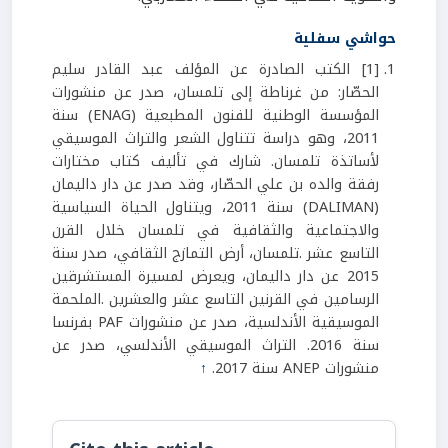
حواشي سفلية
[1] الكتب الصادرة عن المؤلف عبد القادر سليم
الحصّار: من غرناطة إلى تلمسان، صدر عن منشورات
المؤسسة الوطنية للفنون المطبعية (ENAG) سنة
2011، وهو دراسة تتناول الشعر والتراث الموسيقي
لأساتذة تلمسان. شارك في تأليف كتاب مختارات
رفقة والده بن علي الحصّار، وقد صدر عن دار داليمان
(DALIMAN) سنة 2011، ويتناول الحياة السياسية
والاجتماعية والثقافية في تلمسان خلال القرن
التاسع عشر .تلمسان، أرض التمازج الثقافي، صدر سنة
2015 عن دار داليمان، ويعرض لمسيرة المستشرقين
الرسامين في القرنين التاسع عشر والعشرين .الملحمة
الموسيقية الأندلسية، صدر عن منشورات PAF بفرنسا
سنة 2016. التراث الموسيقي الأندلسي، صدر عن
منشورات ANEP سنة 2017.
↑