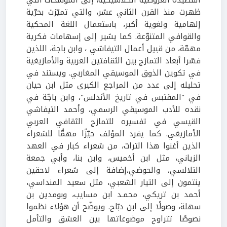
ظهرت منذ القرن الثاني عشر، والتي تميّزت بحرّية
إلهامية ولغوية أكبر، باستعمال اللغة المحكية
والقوافي المتنوّعة. كما يشير إلى إسهامات فكرية
مهمّة، من قبيل أعمال التيفاشي ، وابن باجة، اللذين
فسّرا أبعاد التمازج بين الثقافتين العربية والأمازيغية
في تكوين الذوق الموسيقي المغاربي
.
ويستند في
تحليله إلى عدد من المراجع الكبرى مثل ابن حيان
في "المقتبس في تاريخ الأندلس
"
، وابن باجّة في
نقده للأدب الموسيقي الرسمي، وأحمد التيفاشي
القيسي في تفسيره للتمازج الثقافي العربي
الأمازيغي. كما يفرد المؤلف حيّزًا مهمًّا للشعراء
الذين أغنوا هذا التراث، من شعراء كبار في العهد
الزياني، مثل ابن أخميس، وابن بنا، وأبي جمعة
التلالسي، والحوضي،إضافة إلى شعراء لاحقين
ينتمون إلى التيار الشعبي، مثل سعيد المنداسي،
أحمد بن تريكي، محمـد ابن مسايب، وبومدين بن
سهلة، وصولًا إلى ابن دبّاح. ويوضّح أن هؤلاء نظموا
نصوصًا تتراوح موضوعاتها بين العشق والتأمل