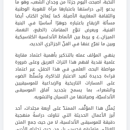
النخبة، أصبحت اليوم جزءًا من وجدان الشعب، وهو ما
يدعو إلى دراستها باعتبارها مرآة للهوية الوطنية
والثقافة المغاربية الأصيلة
.
كما يُعالج الكتاب أيضا
مسألة الإيقاع باعتباره جوهرًا أساسيًا في البنية
الفنية، ويعرض تنوّع المقامات (الطبع، النغمة،
الميزان...)، و يربط بين الأنماط الأندلسية الكلاسيكية
وبين ما تفرّع عنها في الفنّ الجزائري الحديث
.
ينهي المؤلف عمله بالتذكير بأهمية اعتماد مقاربة
علمية نقدية لفهم هذا التراث العريق وعلى ضرورة
مواصلة البحث العلمي في هذا الحقل، عبر اعتماد
قراءة جديدة تُعيد الاعتبار للذاكرة، وتُسلّط الضوء
على المسارات التاريخية والإبداعية للموسيقيين
والشعراء، بما يسمح بتجديد آفاق الموسيقى
الأندلسيّة، وصيانتها من النسيان والتشويه.
يُمثّل هذا المؤلَّف، الممتدّ على أربعة مجلدات، أحد
أبرز الأعمال الحديثة التي تناولت دراسةً منهجية
دقيقة للموسيقى الأندلسية، لا من حيث جمع المتن
الغنائي وتوثيقه فحسب، بل من حيث تحليله الأدبي