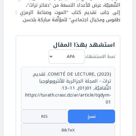
الشّعبيّة، عرض للأعداد التسعة من "دفاتر تراث"،
إلى جانب تقديم كتاب "الموت وصناعة الرمزي :
طقوس ومخيال اجتماعي" للمؤلّفة مباركة بلحسن.
استشهد بهذا المقال
نمط الاستشهاد
COMITÉ DE LECTURE, (2023). تقديم.
تراث - المجلة الجزائرية للأنثروبولوجيا
الثّقافيّة, 01(01), 11–13.
https://turath.crasc.dz/ar/article/tqdym-
01
نسخ
RIS
BibTeX