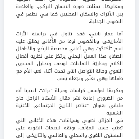
ومعانيها، تمثلات صورة الانسان التركي، والعلاقة
بين الأتراك والسكان المحليين كما هي تظهر في
النصوص الجدلية.
أما عمار نابتي، فقد تناول في دراسته التّراث
الأمازيغي، وبالخصوص نوعا من الأغاني يطلق عليه
اسم "أكتدّو"، وهي أغاني مخصصة للرضع والأطفال
الصغار، هذا العمل البحثي يرتكز على نظرية أفعال
الكلام ونظريّة التفاعلات لوصف وتحليل المحتوى
اللغوي وحالة التواصل التي تحدث أثناء لعب الأم مع
طفلها وهي تغنّي وتجعله يقفز.
وتكريمًا لمؤسس كراسات ومجلة "تراث"، اعتبرنا أنه
من الضروري إعادة نشر مقال الأستاذ الراحل حاج
ملياني بعنوان "عناصر التاريخ الاجتماعي للأغنية
الشعبية
في الجزائر. نصوص وسياقات". هذه الأغاني التي
تعتبر، حسب المؤلّف، بوتقة لبصمات الهوية على
المستوى اللغوي والمحلي والعالمي والتاريخي، إلى