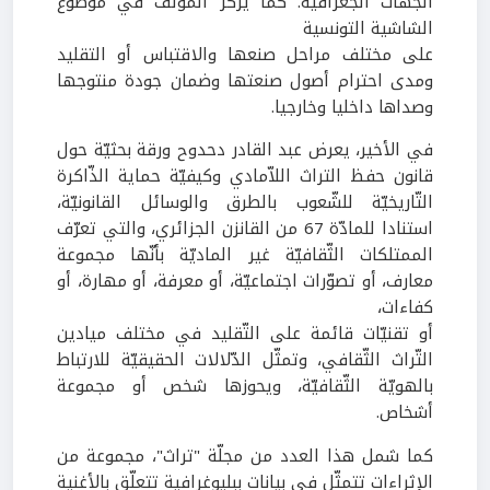
الجهات الجغرافية. كما يركز المؤلف في موضوع
الشاشية التونسية
على مختلف مراحل صنعها والاقتباس أو التقليد
ومدى احترام أصول صنعتها وضمان جودة منتوجها
وصداها داخليا وخارجيا.
في الأخير، يعرض عبد القادر دحدوح ورقة بحثيّة حول
قانون حفظ التراث اللاّمادي وكيفيّة حماية الذّاكرة
التّاريخيّة للشّعوب بالطرق والوسائل القانونيّة،
استنادا للمادّة 67 من القانزن الجزائري، والتي تعرّف
الممتلكات الثّقافيّة غير الماديّة بأنّها مجموعة
معارف، أو تصوّرات اجتماعيّة، أو معرفة، أو مهارة، أو
كفاءات،
أو تقنيّات قائمة على التّقليد في مختلف ميادين
التّراث الثّقافي، وتمثّل الدّلالات الحقيقيّة للارتباط
بالهويّة الثّقافيّة، ويحوزها شخص أو مجموعة
أشخاص.
كما شمل هذا العدد من مجلّة "تراث"، مجموعة من
الإثراءات تتمثّل في بيانات ببليوغرافية تتعلّق بالأغنية