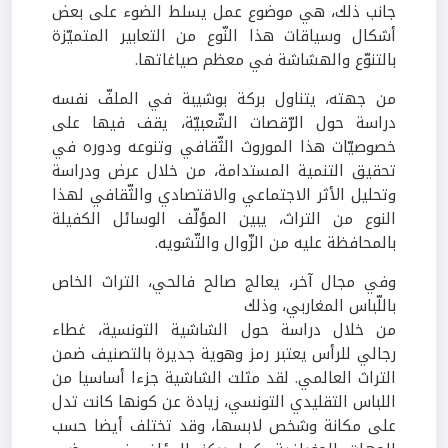
جانب ذلك، هي موضوع عمل يسلط الضوء على بعض
أشكال وسياقات هذا النّوع من التعابير المتميّزة
بالتنوّع والهشاشة في معظم صياغاتها.
من جهته، يتناول بركة بوشيبة في الملفّ نفسه
دراسة حول الرّقصات الشّعبيّة، يقف فيها على
خصوصيّات هذا الموروث الثّقافي وتنوعه ودوره في
تحقيق التنمية المستدامة، من خلال عرض ودراسة
وتحليل الأثر الاجتماعي والاقتصادي والثّقافي لهذا
النوع من التراث، يبين المؤلّف الوسائل الكفيلة
بالمحافظة عليه من الزّوال والتّشويه.
وفي مجال آخر، يعالج صالح فالحي، التراث الخاص
باللّباس المغاربي، وذلك
من خلال دراسة حول الشاشية التونسية، غطاء
رجالي للرأس يعتبر رمز وهوية جديرة بالتصنيف ضمن
التراث العالمي. لقد مثلت الشاشية جزءا أساسيا من
اللباس التقليدي التونسي، زيادة عن كونها كانت تدل
على مكانة وشخص لابسها، وقد تختلف أيضا حسب