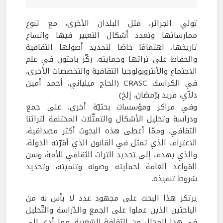
تولي الجزائر، مثل البلدان الأخرى، مع تنوع
ممارساتها وتعدد أشكال التعبير فيها واتساع
تاريخها، اهتمامًا خاصًا لتحديد أصولها الثقافية
والحفاظ على تراثها وحمايته. ركّز باحثون في علم
الاجتماع والأنثروبولوجيا الثقافية والتخصصات الأخرى،
في الكراسك CRASC (الحاج ميلياني، أحمد أمين
دلاّي، فريد برّمضان، إلخ)
وفي مراكز ومؤسسات بحثيّة أخرى، على جمع
ودراسة وتحليل الأشكال والتمثّلات المختلفة لتراثنا
الثقافي. وممّا أعطى هذه البحوث أكثر مصداقية،
الاعتراف الذي تمثل في القانون الذي أقرّته الدولة،
والذي يهدف إلى تحديد التراث الثقافي للأمة، وسن
القواعد العامة لحمايته وصونه وتنميته، وتحديد
شروط تنفيذه.
يرتكز هذا البحث على مجهود عدد لا بأس به من
الباحثين الذين عملوا على الجمع والدّراسة والتّحليل
في هذا المجال من الثقافة الشعبية، مما أدى إلى