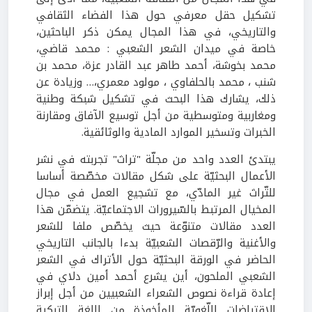
تشكيل حقل معرفي حول هذا الفضاء الثقافي
والتاريخي، في هذا المجال يمكن ذكر الباحثين،
خاصة في ميدان الشعر الشعبي : محمد قاضي،
محمد بخوشة، أحمد طاهر عبد القادر عزة، محمد بن
شنب ، محمد بالحلفاوي ، مولود معمري،… وزيادة عن
ذلك، يشارك هذا البحث في تشكيل شبكة وطنية
ومغاربية ومتوسطية من أجل توسيع الآفاق ومقارنة
الخبرات وتسخير الموارد المادية والوثائقية.
يبتدئ العدد واحد من مجلّة "تراث" تجربته في نشر
الأعمال البحثيّة على شكل مقالات مخصّصة أساسا
للتّراث غير المادّي، مع تشجيع العمل في مجال
المخيال المرتبط بالسّيرورات الاجتماعيّة. يتضمّن هذا
العدد مقالات متنوّعة حيث يخصّص ملفا للشعر
والأغنية والرّقصات الشعبيّة بدءا بالجانب التاريخي
الحاضر في الورقة البحثيّة حول الأتراك في الشعر
الشعبي الملحون، أين يشرع أحمد أمين دلاي في
إعادة قراءة نصوص الشعراء الشعبيين من أجل إبراز
الاقتراضات اللّغويّة المأخوذة من اللغة التركية