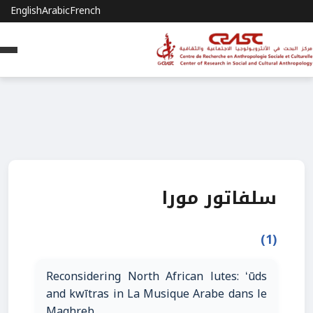
English
Arabic
French
سلفاتور مورا
(1)
Reconsidering North African lutes: ʻūds
and kwītras in La Musique Arabe dans le
Maghreb