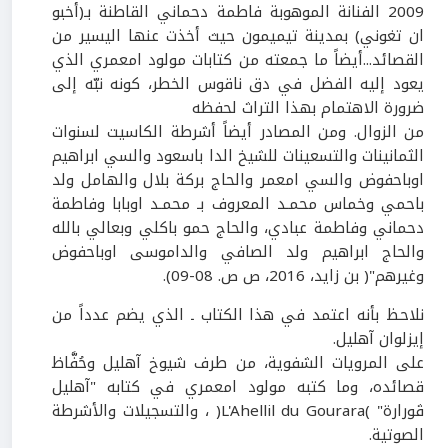
2009
الفنانة الموهوبة فاطمة دحماني القاطنة بـ(أخبو
ان تغوني) بمدينة تيميمون حيث أخذت عنها اليسير من
القصائد...أيضاً ما جمعته من كتابات مولود امعمري الذي
يعود إليه الفضل في دق ناقوس الخطر، كونه نبّه إلى
ضرورة الاهتمام بهذا التراث لحفظه
من الزوال. ومن المصادر أيضاً أشرطة الكاسيت لسنوات
الثمانينات والتسعينات للشيخ الدا باسعود والسي ابراهيم
اوباحفوض والسي امعمر والحاج بركة بلال والهامل ولد
باحمي وخماس محمـد المعروف بـ محمـد اوبابا وفاطمة
دحماني وفاطمة عبادي، والحاج حمو باكلي وبعالي بالله
والحاج ابراهيم ولد الصافي والداموسى اوباحفوض
وغيرهم"( بن زايد،
2016
، ص ص.
08-09
).
نلاحظ بأنه اعتمد في هذا الكتاب ـ الذي يضم عدداً من
إيزلوان آهليل.
على المرويات الشفوية، من طرف شيوخ آهليل وحُفَّاظ
قصائده، وما كتبه مولود امعمري في كتابه "آهليل
ڤورارة"
(
L'Ahellil du Gourara
)
، والتسجيلات والأشرطة
الصوتية.