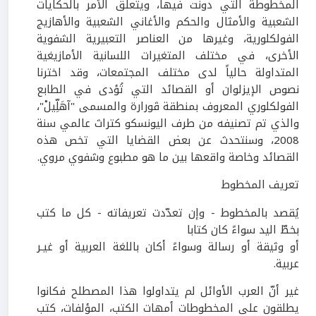
المخطوطة التي دونت فيها، ويتعلق الأمر بالحكايات
الشعبية والأمثال والحكم والأغاني الشعبية والأهازيج
الفولكلورية، وغيرها من العناصر التعبيرية الشفوية
الأخرى، في مختلف المتغيرات اللسانية الأمازيغية
المتداولة حالياً لدى مختلف المجتمعات، وقد اخترنا
نصوص الإيزلوان أو القصائد التي تُؤدى في الطابع
الفولكلوري المعروف بمنطقة ڤورارة والمسمى "آهَلِّيلْ"،
والذي تم تصنيفه من طرف اليونسكو كتراث عالمي سنة
2008
، وسنتحدث عن بعض القضايا التي تخص هذه
القصائد وخاصة واقعها بين ما هو مطبوع وشفوي مروي.
تعريف المخطوط
يُقصد بالمخطوط - وإن تعدّدت تعريفاته - كل ما كتب
بخطّ اليد سواءً كان كتابا
أو وثيقة أو رسالة وسواءً أكان باللغة العربية أو غيـر
عربية
.
غير أنّ العرب الأوائل لم يتداولوا هذا المصطلح فكانوا
يطلقون على المخطوطات أمهات الكتب، المؤلفات، كتب