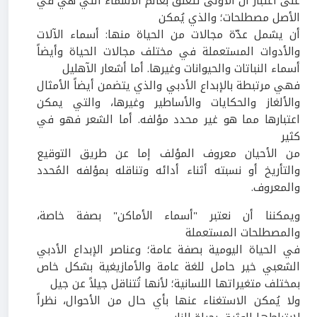
على اعتبار أن الأولى تتعلق بعالم الأسماء التي هي في
الأصل مصطلحات؛ والذي يُمكن
أن يشمل عدّة مجالات من الحياة منها: أسماء الآلات
والأدوات المستعملة في مختلف مجالات الحياة وأيضاً
أسماء النباتات والحيوانات وغيرها. أما أشعار الآهليل
فهي مرتبطة بالإبداع الأدبي والذي يتضمن أيضاً الأمثال
والألغاز والحكايات والأساطير وغيرها، والتي يمكن
اعتبارها مما هو غير محدد مؤلفه. أما الشعر فهو في
كثير
من الأحيان معروف المؤلف إما عن طريق التوقيع
والتأريخ أو نسبته أثناء أدائه وتناقله بمؤلفه المُحدد
والمعروف.
ويمكننا أن نعتبر "أسماء الأماكن" بصفة خاصة،
والمصطلحات المستعملة
في الحياة اليومية بصفة عامة؛ وعناصر الإبداع الأدبي
الشعبي خير حامل للغة عامة والأمازيغية بشكل خاص
بمختلف متغيراتها اللسانية؛ لأنها تُتناقل جيلاً عن جيل
ولا يُمكن الاستغناء عنها بأي حال من الأحوال، نظراً