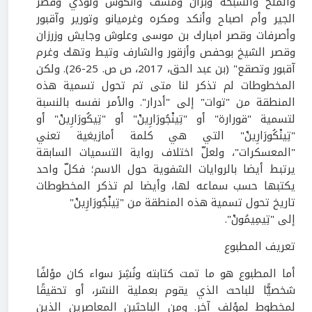
والملح والسبخة وبزان ومسف وانكوس ولودي وقصر
الجير وأم اصباح وأنكد ومكره وغرميانو وتورير وآقبور
وأصرفات وقصر امبارك بن موسى وعلوش وجايش وزرزان
وقصر الشيخ بوحفص وأزقور والشارف وتيط وتهك وغرم
آقبور وتصقع" (بن عبد الحق،
2017
، ص ص.
25-26
). ولكن
المخطوطات لم تذكر لنا متى تم تحول تسمية هذه
المنطقة من "توات" إلى "أدرار". والأمر نفسه بالنسبة
لتسمية "قورارة" أو "تِينْجُورَارِينْ" أو "تِيكُورَارِينْ" أو
"تِينْكُورَارِينْ" التي هي كلمة أمازيغية تعني
"المعسكرات"، ولعلّ اختلاف رواية التسميات السابقة
يرتبط أيضا بالروايات الشفوية حول الاسم؛ فكلّ واحد
يكتبها حسب سماعه لها، وأيضا لم تذكر المخطوطات
تاريخ تحول تسمية هذه المنطقة من "تِينْجُورَارِينْ"
إلى "تِيمِيمُونْ".
تعريف المطبوع
أما المطبوع هو ما تمت كتابته ونُشِرَ سواء كان مؤلفًا
شخصيًّا للباحث الذي يقوم بعملية النشر، أو تحقيقًا
لمخطوط لمؤلف آخر. ومن الباحثين المعاصرين الذين