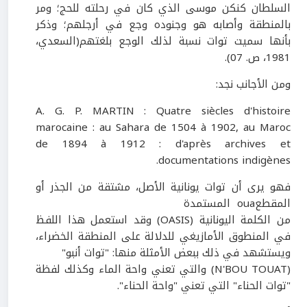
السلطان كنكن موسى الذي كان في رحلته للحج؛ ومر
بالمنطقة وأصابه هو وجنوده وجع في أرجلهم؛ وذكر
بأنها سميت توات نسبة لذلك الوجع بلغتهم(السعدي،
1981
، ص.
07
).
ومن الأجانب نجد:
A. G. P. MARTIN : Quatre siècles d'histoire
marocaine : au Sahara de 1504 à 1902, au Maroc
de 1894 à 1912 : d'après archives et
documentations indigènes.
فهو يرى أن توات يونانية الأصل، مشتقة من الجذر أو
المقطع
oua
المستمدة
من الكلمة اليونانية
(
OASIS
)
وقد استعمل هذا اللفظ
في المنطوق الأمازيغي للدلالة على المنطقة الخضراء،
ويستشهد في ذلك ببعض الأمثلة منها: "توات أنبو"
(
TOUAT
N'BOU
) والتي تعني واحة الماء وكذلك لفظة
"توات الحناء" التي تعني "واحة الحناء".