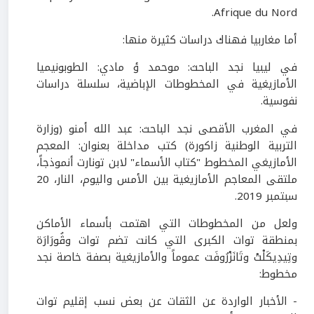
Afrique du Nord.
أما مغاربيا فهناك دراسات كثيرة منها:
في ليبيا نجد الباحث: موحمد ؤ مادي: الطوبونيميا
الأمازيغية في المخطوطات الإباضية، سلسلة دراسات
نفوسية.
في المغرب الأقصى نجد الباحث: عبد الله أمنو (وزارة
التربية الوطنية زاكورة) كتب مداخلة بعنوان: المعجم
الأمازيغي المخطوط "كتاب الأسماء" لابن تونارت أنموذجاً،
ملتقى المعاجم الأمازيغية بين الأمس واليوم، النار،
20
سبتمبر
2019
.
ولعل من المخطوطات التي اهتمت بأسماء الأماكن
بمنطقة توات الكبرى التي كانت تضم توات وڤُورَارَة
وتِيدِيكَلْتْ وتَانَزْرُوفَت عموماً والأمازيغية بصفة خاصة نجد
مخطوط:
- الأخبار الواردة عن الثقات عن بعض نسب إقليم توات