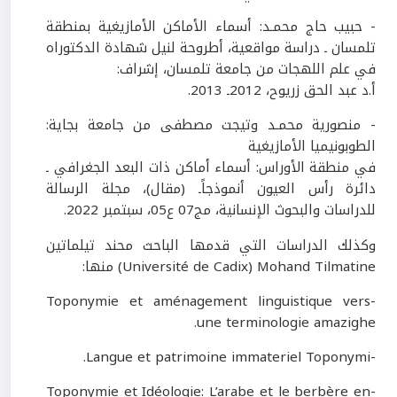
- حبيب حاج محمـد: أسماء الأماكن الأمازيغية بمنطقة
تلمسان ـ دراسة مواقعية، أطروحة لنيل شهادة الدكتوراه
في علم اللهجات من جامعة تلمسان، إشراف:
أ.د عبد الحق زريوح،
2012ـ 2013.
- منصورية محمـد وتيجت مصطفى من جامعة بجاية:
الطوبونيميا الأمازيغية
في منطقة الأوراس: أسماء أماكن ذات البعد الجغرافي ـ
دائرة رأس العيون أنموذجاًـ (مقال)، مجلة الرسالة
للدراسات والبحوث الإنسانية، مج
07
ع
05
، سبتمبر
2022
.
وكذلك الدراسات التي قدمها الباحث محند تيلماتين
Mohand Tilmatine
(
Université de Cadix
)
منها:
Toponymie et aménagement linguistique vers
-
une terminologie amazighe.
Langue et patrimoine immateriel Toponymi.
-
Toponymie et Idéologie: L’arabe et le berbère en
-