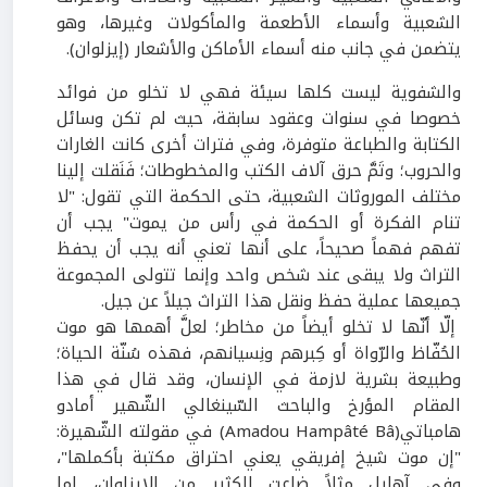
الشعبية وأسماء الأطعمة والمأكولات وغيرها، وهو
يتضمن في جانب منه أسماء الأماكن والأشعار (إيزلوان).
والشفوية ليست كلها سيئة فهي لا تخلو من فوائد
خصوصا في سنوات وعقود سابقة، حيث لم تكن وسائل
الكتابة والطباعة متوفرة، وفي فترات أخرى كانت الغارات
والحروب؛ وتَمَّ حرق آلاف الكتب والمخطوطات؛ فَنَقلت إلينا
مختلف الموروثات الشعبية، حتى الحكمة التي تقول: "لا
تنام الفكرة أو الحكمة في رأس من يموت" يجب أن
تفهم فهماً صحيحاً، على أنها تعني أنه يجب أن يحفظ
التراث ولا يبقى عند شخص واحد وإنما تتولى المجموعة
جميعها عملية حفظ ونقل هذا التراث جيلاً عن جيل.
إلّا أنّها لا تخلو أيضاً من مخاطر؛ لعلَّ أهمها هو موت
الحُفّاظ والرّواة أو كِبرهم ونِسيانهم، فهذه سُنّة الحياة؛
وطبيعة بشرية لازمة في الإنسان، وقد قال في هذا
المقام المؤرخ والباحث السّينغالي الشّهير أمادو
هامباتي
(
Amadou Hampâté Bâ
)
في مقولته الشّهيرة:
"إن موت شيخ إفريقي يعني احتراق مكتبة بأكملها"،
وفي آهليل مثلاً ضاعت الكثير من الإيزلوان، إما