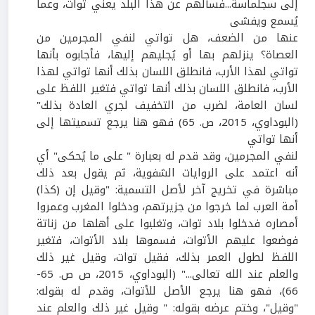
إلى سجلماسة...فسألهم عن هذا البلد يعني توات، وعما
يُسمع ويفشى
عنها من الضعف، هل تواتي لنفي المجرمين من
العصاة؟ ينزلهم بها أو يُجليهم إليها، فأجابوه بأنها
تواتي لهذا الأرب، فانطلق اللسان بذلك أنها تواتي لهذا
الأرب، فانطلق اللسان بذلك أنها تواتي فتغير اللفظ على
لسان العامة، لضرب من التخفيف لجري العادة بذلك"
(البوداوي،
2015
، ص.
65
)
فهو هنا يرجع تسميتها إلى
أنها تواتي
لنفي المجرمين، وقد قدم له بعبارة " على ما يُحكى" أي
أنه اعتمد على الروايات الشفوية، ثم يقول بعد ذلك
مباشرة في تخريج آخر لأصل التسمية: "وقيل إن (كذا)
أمة العرب لما خرجوا من جزيرتهم، ودخلوا المغرب وعمروا
أمصاره فدخلوا بلاد توات، وتغلبوا على أهلها من زناتة
فوضعوا عليهم الأتوات، فسموها بلاد الأتوات، فتغير
اللفظ لطول العمر بذلك، فقيل توات، وقيل غير ذلك
والعلم عند الله تعالى..." (البوداوي،
2015
، ص ص.
65
-
66
)، فهو هنا يرجع الأصل للأتوات، وقدم له بقوله:
"وقيل"، وختم عرضه بقوله: " وقيل غير ذلك والعلم عند