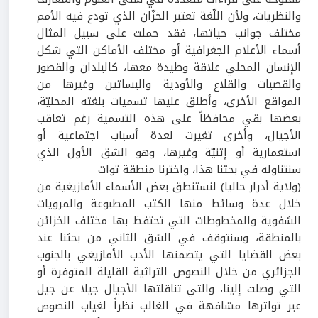
والنظريات، ولأن اللّغة تعتبر الخزّان الذي تودع فيه الأمم
مختلف جوانب حياتها، فقد حملت على سبيل المثال
أسماء الأعلام الجغرافية أو مختلف الأماكن التي شكل
الإنسان المحلي علاقة وطيدة معها، كالبلدان والقصور
والقصبات والقلاع والأودية والبساتين وغيرها من
المواقع الأخرى، وأطلق عليها تسميات بلغته المحليّة،
بعضها بقي محافظاً على هذه التسمية رغم تعاقب
الأجيال، وأخرى تغيرت لعدة أسباب اجتماعية أو
استعمارية أو إثنيّة وغيرها، وهو الشق الأول الذي
سنتناوله في بحثنا هذا، واخترنا منطقة توات
(ولاية أدرار حاليا) لنستنطق بعض الأسماء الأمازيغية من
خلال عدة وسائط منها الكتب المطبوعة والمرويات
الشفوية والمخطوطات التي تحتفظ بها مختلف الخزائن
بالمنطقة، وسنتوقف في الشق الثاني من بحثنا عند
بعض القضايا التي يتضمنها الأدب الأمازيغي بالجنوب
الجزائري من خلال النصوص التراثية القليلة المتوفرة أو
التي وصلت إلينا، والتي تناقلتها الأجيال جيلا عن جيل
عبر تواترها مشافهة في الغالب نظراً لغياب النصوص