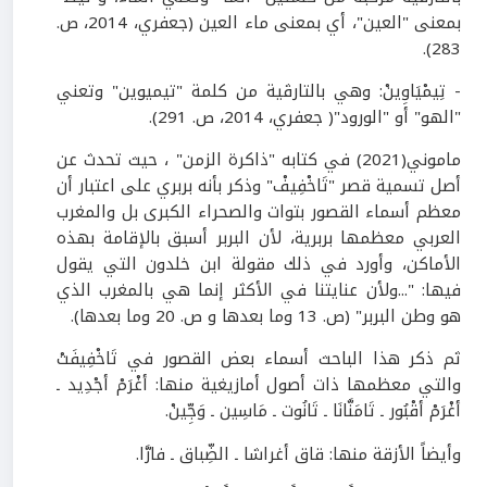
بمعنى "العين"، أي بمعنى ماء
العين (جعفري،
2014
، ص.
.
)
283
- تِيمْيَاوِينْ: وهي بالتارڤية من كلمة "تيميوين" وتعني
"الهو" أو "الورود"( جعفري،
2014
، ص.
291
).
ماموني(
2021
) في كتابه "ذاكرة الزمن" ، حيث تحدث عن
أصل تسمية قصر "تَاخْفِيفْ" وذكر بأنه بربري على اعتبار أن
معظم أسماء القصور بتوات والصحراء الكبرى بل والمغرب
العربي معظمها بربرية، لأن البربر أسبق بالإقامة بهذه
الأماكن، وأورد في ذلك مقولة ابن خلدون التي يقول
فيها: "...ولأن عنايتنا في الأكثر إنما هي بالمغرب الذي
هو وطن البربر" (ص.
13
وما بعدها و ص.
20
وما بعدها).
ثم ذكر هذا الباحث أسماء بعض القصور في تَاخْفِيفَتْ
والتي معظمها ذات أصول أمازيغية منها: أغْرَمْ أجْدِيد ـ
أغْرَمْ أقْبُور ـ تَامَنَّانَا ـ تَانُوت ـ مَاسِين ـ وَجِّينْ.
وأيضاً الأزقة منها: قاق أغراشا ـ الضِّباق ـ فارَّا.