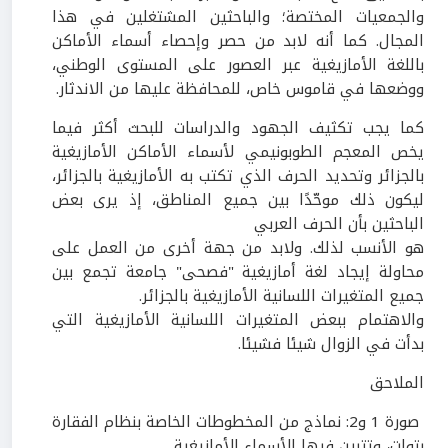
والجمعيات المختصة؛ والباحثين المشتغلين في هذا
المجال. كما أنه لابد من حصر وإحصاء أسماء الأماكن
باللغة الأمازيغية عبر العصور على المستوى الوطني،
ووضعها في قاموس خاص، للمحافظة عليها من الاندثار.
كما يجب تكثيف الجهود والدراسات للبحث أكثر فيما
يخص المعجم الطوبونيمي لأسماء الأماكن الأمازيغية
بالجزائر وتحديد الحرف الذي تكتب به الأمازيغية بالجزائر،
ليكون ذلك موحّدًا بين جميع المناطق، إذ يرى بعض
الباحثين بأن الحرف العربي
هو الأنسب لذلك. ولابد من جهة أخرى من العمل على
محاولة إيجاد لغة أمازيغية "فصحى" جامعة تجمع بين
جميع المتغيرات اللسانية الأمازيغية بالجزائر.
والاهتمام ببعض المتغيرات اللسانية الأمازيغية التي
بدأت في الزوال شيئا فشيئا.
الملاحق
صورة
1
و
2
: نماذج من المخطوطات الخاصة بنظام الفقارة
بتوات، وتتبين فيها الأسماء الأمازيغية