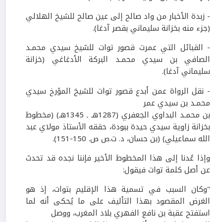
- زبدة الأخبار من واد صالح إلى عين صالح للشيخ الهلالي
(جزء منه بخزانة سليماني بقصر آدغا).
- القبائل التي عمرت قصور توات للشيخ سيدي محمـد
الصافي بن سيدي محمـد البركة الأدغاغي (خزانة
سليماني آدغا).
- نقل الرواة عمن أبدع قصور توات للشيخ المؤرخ سيدي
محمـد بن سيدي عمر
بن محمـد البداوي الجعفري (
1287
هـ ـ
1345
هـ) (مخطوط
بخزانة زاوية سيدي حيدة ببودة، حققه الأستاذ مولاي عبد
الله سماعيلي) (بن حسان، د. ت.ص ص.
150-151
).
وإذا عُدنا إلى هذا المخطوط الأخير فإننا نجده قد تحدث
عن أصل كلمة توات فيقول:
"وكان السبب في تسمية هذا الإقليم بتوات، إذ هو
الغرض المقصود بهذا التأليف على ما يُحكى أنه لما
استفتح عقبة بن نافع الفهري بلاد المغرب، ووصل