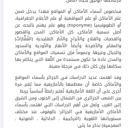
لارتباطها الوثيق بحياة الناس.
فبخصوص أسماء الأماكن أو المواقع فهذا يدخل ضمن
علم الأماكن أو علم المواقعية أو علم الأعلام الجغرافية،
أو الطوبونيميا (
toponyme
) وهو علم يهتم بالبحث عن
أصل تسمية الأماكن، كل الأماكن: المدن والقصور
والقصبات والقلاع والأبراج والآبار التقليدية (الفُڤَّارَاتْ)
والمقابر والأضرحة وأيضاً الأنهار والأودية والسدود
والجبال وغيرها. وعموماً فإن تسميات المواقع والأماكن
والمدن عادة ما تكون مستمدة من اللّغة التي يتكلم بها
سكانها وإن كان ذلك في مرحلة معينة.
وقد اهتمت عديد الدراسات في الجزائر بأسماء المواقع
والأماكن خاصة أن معظمها بالأمازيغية مما يُعبر مرة
أخرى على أن اللغة الأمازيغية تُعتبر رابطاً أساسياً يربط
بين الشعب الجزائري من الشمال إلى الجنوب ومن الشرق
إلى الغرب. ولعل من أهم الدراسات التي اهتمت بأسماء
الأماكن الأمازيغية في الجزائر؛ بالوقوف عند مختلف
مستوياتها اللغوية (التركيبية ـ الدلالية ـ الصوتية ـ
المعجمية) نذكر ما يلي: