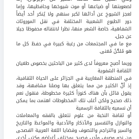
لصعوبتها أو ضياعها أو موت شيوخها وحافظيها، وإما
لعجز الشيوخ عن أدائها لكبر سنهم. ولا يُنكر أحد أيضاً
دور الطبوع الشعبية المختلفة في نقل الموروثات
الشفاهية، خاصة الشعر منها، نظرا لانتقاله محفوظا جيلا
عن جيل،
مع ما في المجتمعات من رغبة كبيرة في حفظ كل ما
هو مُلحَّنٌ مُغنى.
وربما أصبح معروفاً لدى كثير من الباحثين بخصوص طغيان
الثقافة الشفوية
في المنطقة المغاربية في الجزائر على الحياة الثقافية،
إذ أنَّ الكثيـر من مما يتعلق بها وصلنا مشافهة، وقد
يقول قائل بأن هناك كنوزاً كثيرة مخطوطة، فنقول نعم
ذلك صحيح ولكن أغلب تلك المخطوطات اهتمت بما يمكن
أن نسميه بالثقافة الرسمية
أو ثقافة النخبة من علوم تتعلق بالفقه والمعاملات
والنوازل والتفسير والأذكار والأدعية والمواعظ والتاريخ
والسير والتراجم والتصوف وقضايا اللغة العربية الفصحى
من نحو وصرف وأدب فصيح بمختلف أغراضه وكتب أخرى