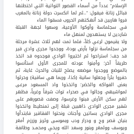
الإسلام" عدداً من أسماء القصور التواتية التي اختطتها
قبائل زناتة فيقول: "...ثم لما انكسرت دولة زناتة بالمغرب
فروا هاربين قد أنهكتهم الحروب فسقوا الماء
في سجلماسة وأوكوا الأوعية، وسعوا لجهة القبلة
شاردين لا يستهدون لمنهل ماء
ولا يقيمون لرعي كلأ، فلما تمت لهم ثلاث عشرة مرحلة
من سجلماسة نزلوا بأرض بودة، ووجدوا مجرى وادي قير
قد جف؛ استراحوا ثم اختبروا الوادي فوجدوه قد اتخذ
طريقاً آخر؛ وأمِنوا عودته للمجرى الأول استأنسوا
بالموضع ووجدوا موضعه يصلح للنبات والحرث غاية، ثم
حفروا بئراً وجعلوا سانية (كذا، وربما هي ساقية) وحرثوا
بعض الفواكه والخضر؛ واتخذوا واد المسعود مرعى
لمواشيهم، وجالوا في صحراء توات شرقاً وغرباً، فظهر
لهم سكن الأرض فبنوا وغرسوا، وصفت قصورهم على
شفير مجرى الوادي ذاهبين قبلة إلى تمنطيط واتخذوا
مجرى الوادي بساتين وأجنات ونحتوا الفقاقير فابتدأوا
بنيان قصر وج و ودرار ودب وبموسى وثربز وزرزم أمغر
ويوسف وولمغر وبنور وسعد الله ويحي ومحمـد وطانفة