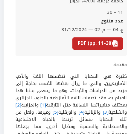
جامعة غرداية، 47000، الجزائر
11 – 30
عدد متنوع
ع. 04 — م. 02 — 31/12/2024
PDF (pp. 11–30)
مقدمة
كثيرة هي القضايا التي تتضمنها اللغة والأدب
الأمازيغيين، والتي ما يزال بعضها للأسف بحاجة إلى
مزيد من الدراسات والأبحاث، وهو ما يسعى بحثنا هذا
للقيام به، فقد تضمنت اللغة الأمازيغية بالجنوب الجزائري
بمختلف متغيراتها اللسانية مثل التارڤية
[1]
والمزابية
[2]
والشلحية
[3]
والزناتية
[4]
والورڤلية
[5]
وغيرها، ولعل من
تلك القضايا مسائل ترتبط بالحياة الاجتماعية
والاقتصادية والنفسية وقضايا أخرى، مما يجعلها
مفتوحة على قراءات متعددة في شتى العلوم والمعارف