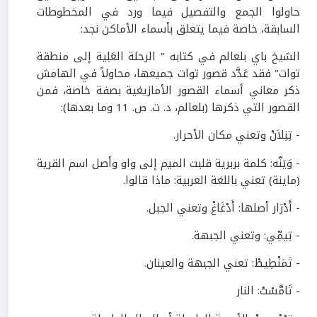
حاولوا الجمع والتفصيل فيما ورد في المخطوطات
السابقة، خاصة فيما يتعلق بأسماء الأماكن نجد:
الشيخ باي بلعالم في كتابه " الرحلة العَلِية إلى منطقة
توات" فقد عَدَّد قصور توات جميعها، محاولاً في الهامش
ذكر معاني أسماء القصور الأمازيغية بصفة خاصة، فمن
القصور التي ذكرها (بلعالم، د. ت. ص.
11
وما بعدها):
- تِنِلاَنْ وتعني مكان الأحرار.
- وَيَنّه: كلمة بربرية قلبت الميم إلى واو وأصل اسم القرية
(ماينة) تعني باللغة العربية: ماذا قالوا.
- أَدْرَار أصلها: أَدْغَاغْ وتعني الجبل.
- تِيمِّي: وتعني الجبهة.
- تَمَنْطِيطْ: تعني الجبهة والعينان.
- تَامَّسْتْ: النار