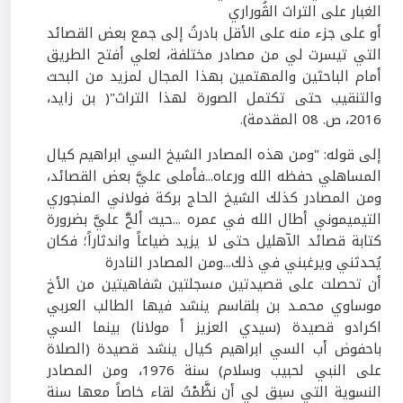
الغبار على التراث الڤُوراري
أو على جزء منه على الأقل بادرتُ إلى جمع بعض القصائد
التي تيسرت لي من مصادر مختلفة، لعلي أفتح الطريق
أمام الباحثين والمهتمين بهذا المجال لمزيد من البحث
والتنقيب حتى تكتمل الصورة لهذا التراث"( بن زايد،
2016
، ص.
08
المقدمة).
إلى قوله: "ومن هذه المصادر الشيخ السي ابراهيم كيال
المساهلي حفظه الله ورعاه...فأملى عليَّ بعض القصائد،
ومن المصادر كذلك الشيخ الحاج بركة فولاني المنجوري
التيميموني أطال الله في عمره ...حيث ألحَّ عليَّ بضرورة
كتابة قصائد الآهليل حتى لا يزيد ضياعاً واندثاراً؛ فكان
يُحدثني ويرغبني في ذلك...ومن المصادر النادرة
أن تحصلت على قصيدتين مسجلتين شفاهيتين من الأخ
موساوي محمـد بن بلقاسم ينشد فيها الطالب العربي
اكرادو قصيدة (سيدي العزيز أ مولانا) بينما السي
باحفوض أب السي ابراهيم كيال ينشد قصيدة (الصلاة
على النبي لحبيب وسلام) سنة
1976
، ومن المصادر
النسوية التي سبق لي أن نظَّمْتُ لقاء خاصاً معها سنة