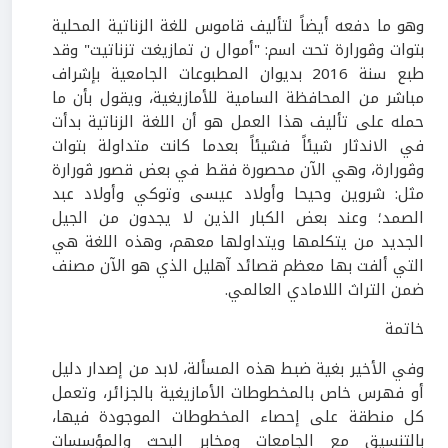
وهو ما دفعه أيضاً لتأليف قاموس للغة الزناتية المحلية
بتوات وڤورارة تحت اسم: "أموال ن تمازيغت تزناتيت" وقد
طبع سنة
2016
بديوان المطبوعات الجامعية بإشراف
مباشر من المحافظة السامية للأمازيغية، ويقول بأن ما
حمله على تأليف هذا العمل هو أن اللغة الزناتية بدأت
في الاندثار شيئاً فشيئاً بعدما كانت متداولة بتوات
وڤورارة، وهي الآن محصورة فقط في بعض قصور ڤورارة
مثل: شروين وحيحا وأولاد عيسى وتوكي وأولاد عبد
الصمد؛ وعند بعض الكبار الذين لا يجدون من الجيل
الجديد من يتكلمها ويتداولها معهم، وهذه اللغة هي
التي ألفت بها معظم قصائد آهليل الذي هو الآن مصنف
ضمن التراث اللامادي العالمي.
خاتمة
وفي الأخير بغية ضبط هذه المسألة، لابد من إصدار دليل
أو فهرس خاص بالمخطوطات الأمازيغية بالجزائر، وتعمل
كل منطقة على إحصاء المخطوطات الموجودة فيها،
بالتنسيق مع الجامعات ومخابر البحث والمؤسسات