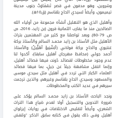
وشروين، وهو مدفون في قصر تَسْفَاوَتْ جنوب مدينة
تيميمون، وأيضاً لسيدي الحاج بلقاسم (ق
10
ه).
وأهليل الذي هو التهليل أنشأه مجموعة من أولياء الله
الصالحين منذ ما يقارب الثمانية قرون (بن زايد،
2016
، ص
ص.
79-80
). وبعد تواصلنا مع كثير من المهتمين بتراث
الأهليل مثل الأستاذ بن زايد محمـد السالم والأستاذ بركة
غنتيوي والحاج بركة فولاني (آبَشْنِيوْ آهَلِّيلْ) والأستاذ
أحمد جولي (محافظ مهرجان آهليل سابقا)، أكدوا لنا
عدم وجود مخطوطات لقصائد دُونت فيها قصائد آهليل،
وإنما انتقل مشافهة جيلاً عن جيلٍ، بما فيها قصائد
العلماء الكبار التي تردد في آهليل مثل سيدي موسى
والمسعود وسيدي الحاج بلقاسم وغيرهم، والذين ترجمت
سيرهم في عديد الكتب والمخطوطات.
ونجد الباحث الأستاذ بن زايد محمـد السالم يؤكد على
ضرورة التدوين والتسجيل أولا لعدم ضياع هذا التراث
الشعري، وأيضاً لتقليص الاختلافات في روايات إيزلوان
آهليل. وفي ذلك يقول في كتابه سابق الذكر: "ولنفض