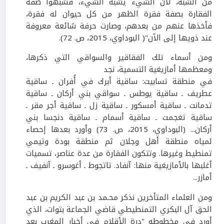
من الشبه، لأن الشيء يشبه الشيء، فشبهوا صفة
الفقارة بصفة فقرة الظهر من كل حيوان له فقرة،
فأخذها عنهم من بعدهم، وصارت حرفة شائعة معروفة
عند ذويها إلى الآن"( البوداوي،
2015
، ص.
72
).
ومن أسماء تلك الفقاقير والسواقي التي ذكرها،
ومعظمها أمازيغية التسمية، نجد
في منطقة تسابيت: ساقية أبرك في أُفران ـ ساقية
عطريف ـ ساقية يوطس ـ سواقي بني أركان ـ ساقية
تدمانت ـ ساقية أمسكور ـ ساقية زل ـ ساقية أجر مقر ـ
ساقية تغجمت ـ ساقية أسمام ـ ساقية دنجسا بني
أركان... (البوداوي،
2015
، ص.
73
) وأورد بعدها إحصاء
لمياه منطقة أهل وجلان ثم منطقة بودة وتيمي
تمنطيط وغيرها.
وتتكون الفقارة من عدة عناصر، تسميات
أغلبها بالأمازيغية منها: آنفاد. تاتجوط ـ أغوسرو ـ آنفيف ـ
أمازر...
ومن العلماء المتأخرين نذكر محـمد بن عبد الكريم بن عبد
الحق آل البكري التمنطيطي قاضي الجماعة بتوات، الذي
أورد في مخطوطه "درة الأقلام في أخبار المغرب بعد