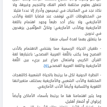
تتعلق بعلوم مختلفة كعلم الفلك والتنجيم وغيرها، ولا
نكاد نجد في المكتبات في تيميمون وأدرار إلا عددا قليلا
من المخطوطات التي توقفت عند قضايا اللغة والأدب
الأمازيغي. ولا ينكر أحد طبعاً وجود اهتمام باللغة
الأمازيغية وبالأدب الأمازيغي؛ ولكنّ المؤلّفيـن يزهدون
في تدوين
ما يتعلق بهما لعدة أسباب منها:
- طغيان الحياة الرسمية مما يقتضي الاهتمام بالأدب
الفصيح وما يكتب باللّغة العربية الفصحى؛ باعتبارها لغة
القرآن الكريم، وافتعال صراع غير بريء بين اللّغة
الأمازيغية واللغة العربية الفصحى
[6]
.
- النظرة الدونية لكل ما يرتبط بالحياة الشعبية كاللهجات
المختلفة والأدب الشعبي والأمازيغية بمختلف متغيراتها
اللغوية واللسانية وأيضاً الأدب الأمازيغي.
وما يثير اهتمامنا هنا ما يرتبط بأسماء الأماكن وأيضاً
إيزلوان أو أشعار آهليل،