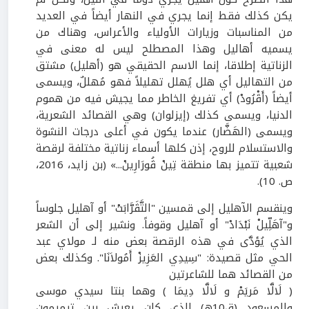
يكن كذلك فقط إنما يجري في النهار أيضاً في العديد
من المناسبات وزيارات الأولياء والأعراس، وهناك من
يسميه أهاليل وهذا المصطلح ليس له معنى في
الزناتية إطلاقا، إنما الاسم الحقيقي هو (أهليل) مشتق
من التهاليل أي هلل يُهلل تهليلاً فهو مُهللٌ، ويسمى
أيضاً (أَڤْرُودْ) أي تفريغ الخاطر مما يجيش فيه من هموم
الدنيا، ويسمى كذلك (إيزلوان) وهي القصائد الشعرية،
ويسمى (الهَضَّار) عندما يكون في أعلى درجات النشوة
والاستسلام للروح، إذن كلها أسماء زناتية مختلفة لرقصة
شعبية تتميز بها منطقة تِينْ ڤُورَارِينْ...» (بن زايد،
2016
،
ص.
10
).
وينقسم الآهليل إلى قمسين "التَّڤَرَّابَتْ" أو آهليل جلوساً
و"آهَلِّيلْ نَبْدَادْ" أو آهليل وقوفاً. ونشير إلى أن الشعر
الذي يُؤدَّى في هذه الرقصة بعض منه لـ مولاي عبد
الحي مثل قصيدة: "سِيدِي العَزِيزْ أَمُولاَنَا".
وكذلك بعض
من القصائد هما للشاعرتين
( لَالَّا مَريَمْ و لَالَّا دِيمَا ) وهما بنتا سيدي موسى
والمسعود (ق
10
ه) الذي كان يعيش بين تيميمون