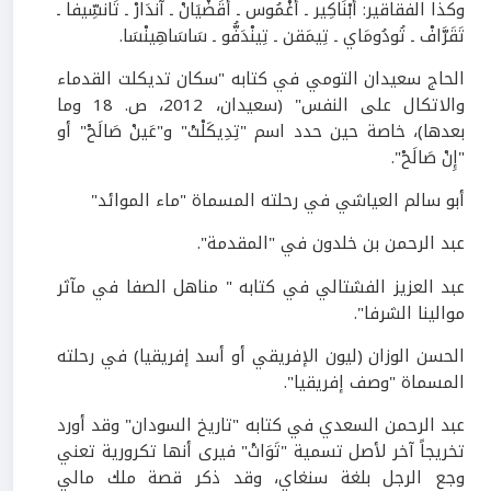
وكذا الفقاقير: أَبْنَاكِير ـ أَغْمُوس ـ أَقَضْيَانْ ـ آندَارْ ـ تَانسِّيفا ـ
تَقَرَّافْ ـ تُودُومَاي ـ تِيمَقن ـ تِينْدَفُّو ـ سَاسَاهِينْسَا.
الحاج سعيدان التومي في كتابه "سكان تديكلت القدماء
والاتكال على النفس" (سعيدان،
2012
، ص.
18
وما
بعدها)، خاصة حين حدد اسم "تِدِيكَلْتْ" و"عَينْ صَالَحْ" أو
"إِنْ صَالَحْ".
أبو سالم العياشي في رحلته المسماة "ماء الموائد"
عبد الرحمن بن خلدون في "المقدمة".
عبد العزيز الفشتالي في كتابه " مناهل الصفا في مآثر
موالينا الشرفا".
الحسن الوزان (ليون الإفريقي أو أسد إفريقيا) في رحلته
المسماة "وصف إفريقيا".
عبد الرحمن السعدي في كتابه "تاريخ السودان" وقد أورد
تخريجاً آخر لأصل تسمية "تَوَاتْ" فيرى أنها تكرورية تعني
وجع الرجل بلغة سنغاي، وقد ذكر قصة ملك مالي