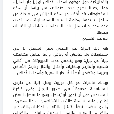
بالأمازيغية حول موضوع أسماء الأماكن أو إيزلوان آهليل،
مما يجعلنا نطرح عدة احتمالات من بينها أن هذه
المخطوطات قد أخذت من هذه الخزائن في مرحلة من
مراحل تاريخها وخاصة الفترة الاستعمارية، كما أخذت
عدة مخطوطات مثل تلك المتعلقة بالأملاك أو الأنساب
وغيرها.
تعريف الشفوي
هو ذلك التراث غير المدون وغير المسجل لا في
مخطوطات ولا كنانيش أو وثائق، وإنما يُتناقل مشافهة
جيلاً عن جيلٍ؛ وهو يتضمن عديد الموروثات من أغاني
شعبية وأهازيج وحكايات وأمثال وألغاز وتاريخ الأماكن
وغيرها ويتضمن أيضاً الأشعار الشعبية وأسماء الأماكن.
وبذلك فالتراث هو كل موروث وصل إلينا عن طريق
المشافهة محفوظاً في صدور الرجال وفي ذاكرة
المهتمين دون أن يُدون أو يُسجل، وهو ما يفضل البعض
إطلاق عليه تسمية "الأدب الشفاهي" أو "الشفهي"،
والذي يتضمن أيضاً الأمثال والألغاز والحكايات والأساطير
والأغاني الشعبية والسيـر الشعبية والعادات والأعراف