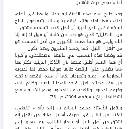
أما بخصوص تراث الآهليل
وقد طرح اسم هذه الاحتفالية جدلا واسعا في أصله،
لذلك جمعنا لقاء بقائد فرقة يشو حاليا بتيميمون الحاج
البركة فلاني الذي أخبرنا أن أصل هذه التسمية مشتق
من "التهليل" الذي هو نحت من كلمة أو قول لا إله إلا
الله وليس هو كما يعتقد الكثيرون من أصل التسمية هو
من "أهل" "الليل" كما يعتقد الكثيرون وبهذا نكون
قد وضعنا هذه التسمية في قالبها الاصطلاحي، وأخبرنا
أن هذا الاسم أطلق عليها لأن الأذكار الدينية تكثر بها
مما يضفي على الرقصة طابعا صوفيا محضا لما تحتويه
أشعارها من أدعية وتضرعات .كما أن هذه الرقصة لا تخلو
من بعض قصائد الغزل فنجد الهدايا للحبيب وكلام الحب
وكرمة المحبوب والغضب من المحبوب وصور الخيانة بجميع
أشكالها ...إلخ. (سرقمة،
2004
، ص.
78
).
ويقول الأستاذ محـمد السالم بن زايد بأنه « يُخطيء
الكثير من الناس في تعريف أهليل، هناك من يقول إنه
اشتق من أهل الليل أو سمار الليالي، ربما ذهبوا إلى
هذا الطرح كون أهليل يجري دوماً في الليل، ولكن لم