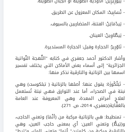
- تِيْوْرِيرِينْ: الأودية الطويلة أو الجبال الطويلة.
- تْسَابِيتْ: المكان المعزول عن الطريق.
- تِيدْمَايَنْ: الفتنة، المتضاربين بالسيوف.
- تِيطَّاوِينْ: العينان.
- تَاوْرِيرْ: الحجارة وقيل: الحجارة المستديرة.
وأشار الدكتور أحمد جعفري في كتابه "اللَّهجة التّواتية
الجزائرية" إلى أسماء بعض الأماكن التي يختلف تفسير
اسمها بين الزناتية والتارڤية نذكر منها:
- تَبَلْكُوزَة: يقول عنها: أصلها بالزناتية ( تبلكوست) وهي
نبتة في الصحراء، أما عند التوارق فهي نبتة تُستعمل
لعلاج أمراض المعدة، وهي المعروفة عند العامة
بالعَڤَّايَة(جعفري،
2014
، ص.
271
).
- تمنطيط: هي بالزناتية مركبة من (أتْمَا) وتعني الحاجب،
و(تِيطّْ) وتعني العين: أي بمعنى حاجب العين، وهي
بالتارڤية مركبة من كلمتين" أتما" وتعني الماء، و"تيط"