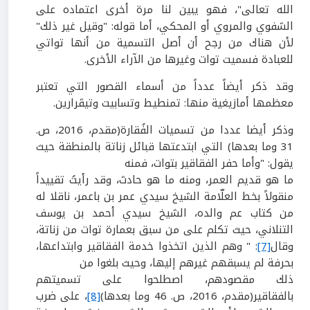
الله تعالى"، فهو يبين لنا مرة أخرى اعتماده على
الشفوي والمروي أو المحكي، أما قوله: "وقيل غير ذلك"
لأن هناك من رجح أن أصل التسمية من أنها تواتي
للعبادة فسميت توات وغيرها من الآراء الأخرى.
وقد ذكر أيضاً عدداً من أسماء القصور التي تعتبر
معظمها أمازيغية منها: تمنطيط وتسابيت وتيڤرارين.
وذكر أيضا عددا من تسميات الفُقارة(مقدم،
2016
، ص.
31
وما بعدها) التي ابتدعتها قبائل زناتة بالمنطقة حيث
يقول: "وأما حفر الفقاقير بتوات، فمنه
ما هو قديم العمر، ومنه ما هو حادث، وقد رأيتُ تقييداً
منقولاً بخط العلّامة الشيخ سيدي عمر بن باعمر، ناقلا له
من كتاب عم والده، الشيخ سيدي أحمد بن يوسف
التنلاني، حيث تكلم على من سبق بعمارة توات من زناتة،
وقال
[7]
: " وهم الذين اتخذوا خدمة الفقاقير وابتداعها،
بحرفة لم يسبقهم غيرهم إليها، وحيث بلغوا من
ذلك مقصودهم، اصطلحوا على تسميتهم
بالفقاقير(مقدم،
2016
، ص.
46
وما بعدها)
[8]
، على ضرب