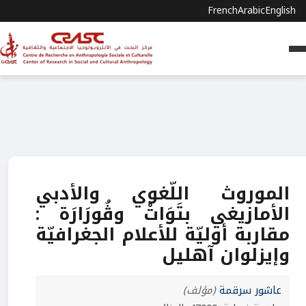
French
Arabic
English
الموروث اللّغوي والأدبي
الأمازيغي بتَوَاتْ وڤُورَارَة :
مقاربة أوليّة للأعلام الجغرافيّة
وإيزلوان آهليل
عاشور سرقمة
(مؤلف)