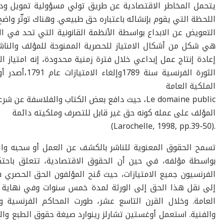
يتحمل المخاطر الاقتصادية عن طريق تولي مسؤولية تمويل ودع
اللحظة التي يقوم بإنشائه باعتباره حق طبيعي. وهناك توتّر واضح
التعويض عن الابداع بواسطة الأنظمة القانونية التي تحد في ا
هي شكل من أشكال الامتياز للحصرية الممنوحة للمؤلف والناشر،
الثورة الفرنسية
الملكية العامة
Le domaine public، حيث دافع بعض الكتاب والفلاسفة عن شرعية ملكية
المؤلف على عمله كونه حق غير قابل للتصرف وملكيته دائمة
.(Larochelle, 1998, pp.39-50)
تسمح الحقوق المعنوية للناشر بالكشف عن العمل أو سحبه والا
الفرنسيون جميع الامتيازات، حيث مُنح المؤلفون الحق الحصري
إلى نقل هذا الحق إلى الورثة لمدة خمس سنوات وفي نهاية 
العامة. وخلال القرن التاسع عشر، طورت المحاكم الفرنسية وال
والفنية. استعمل أوغستين تشارلز رينوارد صيغة حقوق الطبع وا