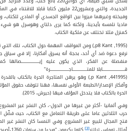
بشكل نسبي ضيقة، أي حوالي220 بائع كتب
وفيخته وغيرهما ميزوا بين الواقع الجسدي أو المادي للكتاب، و
ماديا نلمسه بأيدينا، ولكنه كما يرى دلتاي وهوسرل هو شيء 
كمنزل مثلا تختلف عن ملكية الكتاب.
(1995, p8 Kant,)
ومن المواقف المهمة حول الكتاب، تلك التي نج
نرفع دعوة ضد أي أحد، بحجة أنه يسرق أفكارنا، إلا في سياق ج
منفصلة عن الفكر، الذي يكون عليه إيــــــــــــــــــــصا
قـــــــــــــــــــــــــابلا للمتــــــــــــــــاجـــــــــــــــــــــرة"
(441995, p Kant,) وهو يرهن المتاجرة الحرة بالكتا
وأفكار الإصدار/الطبعة الأولى نفسها، فهنا تتوقف حقوق المؤلف
الحرة بالكتاب فلا يتدخل المؤلف فيها (حيرش، 2015).
وفي ألمانيا -أكثر من غيرها من الدول-، كان النشر غير المشروع 
حرب الثلاثين عاما على طريقة التعامل مع الكتاب، حيث فضّل ال
فتح المجال للبيع غير المشروع. وفي النمسا كان النشر غير ال
[3]
أمثال توماس تراتنر
كانوا يكرمون "وبدءا من سنوات 1760،أصبح الأدب