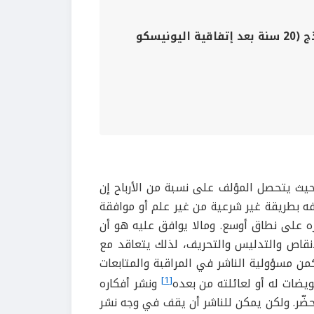
التراث الثقافي اللامادي في العالم العربي: مقاربات ونماذج (20 سنة بعد إتفاقية اليونيسكو
 حيث يتحصل المؤلف على نسبة من الأرباح إن
فه بطريقة غير شرعية من غير علم أو موافقة
ره على نطاق أوسع. ومالا يوافق عليه هو أن
إنقاص والتدليس والتحريف، لذلك يتعاقد مع
كمن مسؤولية الناشر في المراقبة والمتابعات
[1]
يضات له أو لعائلته من بعده
ونشر أفكاره
حضّر. ولكن يمكن للناشر أن يقف في وجه نشر