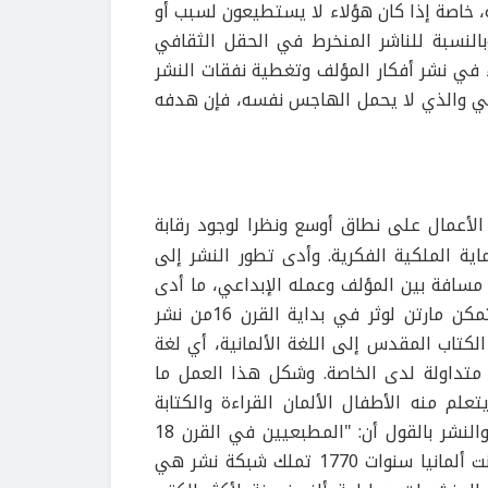
، خاصة إذا كان هؤلاء لا يستطيعون لسبب أو
بالنسبة للناشر المنخرط في الحقل الثقافي
 في نشر أفكار المؤلف وتغطية نفقات النشر
قافي والذي لا يحمل الهاجس نفسه، فإن هدفه
عام 1450بنشر الأعمال على نطاق أوسع ونظرا لوجود رقابة
ية الملكية الفكرية. وأدى تطور النشر إلى
مسافة بين المؤلف وعمله الإبداعي، ما أدى
إلى نشوب توتّر بين المؤلف والوسطاء. ولكن بفضل الطباعة، تمكن مارتن لوثر في بداية القرن 16من نشر
(Rovan, 1994, p. 160) وقام بترجمة الكتاب المقدس إلى اللغة الألمانية، أي لغة
ت متداولة لدى الخاصة. وشكل هذا العمل ما
علم منه الأطفال الألمان القراءة والكتابة
وتذوق اللغة. ويشخص "المعجم الأوروبي للأنوار" حال الطباعة والنشر بالقول أن: "المطبعيين في القرن 18
كانوا في الوقت نفسه ناشرين وبائعي كتب بشكل متجانس. وكانت ألمانيا سنوات 1770 تملك شبكة نشر هي