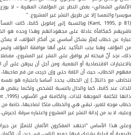
الألماني الشمالي– بغض النظر عن المؤلفات المهربة – لا يوزع 
سويسرا والنمسا إلا عن طريق النشر غير المشروع. "
(Kant, 1995, p 81) وبالنسبة إلى إمانويل كانط، كا
ناشريهم كمكافأة عادلة على مجهوداتهم وهذا وحده هو الذي 
عبارة عن خطاب يُعبِّر بشكل أساسي عن أفكار المؤلف، لا يمكن 
من المؤلف. وهنا يجب التأكيد على أنها موافقة المؤلف وليس ا
ذلك، نجد أنّ فيخته لم يوافق على النشر غير المشروع، مفضلا ال
بالاعتبارات الاقتصادية أو النفعية. ومن أجل أن يبرهن على أن
مفهوم الخطاب، حيث أن اللغة حتى وإن خرجت من فم صاحبها، ف
نتخاطب مع ذاتنا[...] إن الخطاب يحدد أساسا باعتباره هو نفسه
للذات عند كانط، كما والحال بالنسبة للشخص. ولكنما ينقص هنا
خطاب موجه للغير، تبقى هي والخطاب ملكا لصاحبها، خاصة من ج
وعليه، لا بد من إدانة النشر غير المشروع واعتباره سرقة. (حيرش، 2015).
وعلى هذا الأساس "اجتهد المفكرون الألمان للتميّز عن جيرا
طبيعية أو قبلية يشترك فيها جميع الناس، في حين أن الألمان 