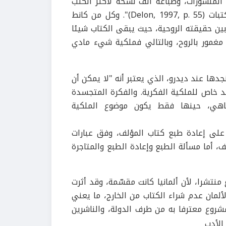
، وعدد متزايد من المنشورات، وطباعة ألف نسخة لأكثر الكتب
الجديدة، واثني وعشرون22 مليون كتابا قابلا للاقتناء في المكتبات (Delon, 1997, p. 55)". وكل من كانط
بين حقيقته الروحية، حيث يبقى الكتاب شيئا
مغمور بالروح، وبالتالي فملكية شيء مادي
دها عند ديدرو، الذي يعتبر أنه "لا يمكن أن
د خاص للملكية الفكرية. والفكرة المتجسدة
لها كماهي، حينها فقط يكون موضوع الملكية
ب بالقدرة على إعادة طبع كتاب المؤلف، وفق عبارات
، أما مسألة الطبع وإعادة الطبع والمتاجرة
منتشرا، لأن ألمانيا كانت مقسّمة، وقد أثرت
ألمان عدم شراء الكتاب من الخارج، ما يعني
مشروع معترفا به من طرف الدولة، والناشرين