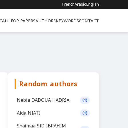
French
Arabic
English
CALL FOR PAPERS
AUTHORS
KEYWORDS
CONTACT
Random authors
Nebia DADOUA HADRIA
(1)
Aida NIATI
(1)
Shaimaa SID IBRAHIM