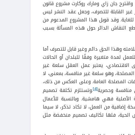
كية الأدبية. واقترح جان زاي ومارك روكارت مشروع قانون
ر غير القابلة للتصرف، وجعل عقد النشر ليس
لغاية. وقد قوبل هذا المشروع المدعوم من
قطع النقاش الدائر حول هذه المسألة بسبب
امته وهذا الحق دائم وغير قابل للتصرف أما
عمل لمدة متغيرة وفقًا للبلدان أو الحالات
ى الاقتصادي، يعتبر عمل العقل سلعة غير
لمصلحة، وهو سلعة غير منافسة، بمعنى، لا
فات المصلحة العامة. وعلى العكس من ذلك،
[4]
ن منافسة وحصرية
.وتستلزم تكلفة تصميم
ة الأصلية فهي هامشية. وبالنسبة للأعمال
ة إضافية من العمل، لا تكاد تذكر، لا سيما
وض الحية، فلها تكاليف تصميم منخفضة مثل