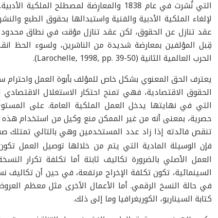
التي نُشرت في عام 1838 والمعارِضة لمصطلح المل
لإلغاء الملكية الأدبية والفنية واستبدالها بحقوق الطبع والنش
عقد تنازل عن الحقوق، لكن عقد تنازل مؤقت في نطاق محدود ل
قِبل المؤلفين بمعارضة شديدة من الناشرين، ولسوء الحظ ان
الحرب العالمية الثانية (Larochelle, 1998, pp. 39-50).
يعترف الحق المعنوي بشكل خاص للمؤلف بأبوة العمل واحترام سل
الحقوق الاقتصادية، فهي تمنح احتكار الاستغلال الاقتصادي لل
التي في نهايتها يدخل العمل الملكية العامة. على المستو
حصرية، بمعنى أنه من غير الممكن منع وكيل من استخدام هذه ا
تنقص فائدته إذا زاد عدد المستخدمين وهي بالتالي تمتلك ص
فإن الوسيلة المادية التي يتم من خلالها توصيل العمل تكو
العمل الأصلي بالضرورة تكاليف ثابتة أما تكلفة تكرار النسخ
السينمائية، تكون تكلفة الإخراج مرتفعة، في حين أن تكاليف نسخ
في حالة النسخ الرقمي. أما الأعمال الأخرى مثل معظم العر
كتابة السيناريو، الكوريغرافيا وما إلى ذلك.