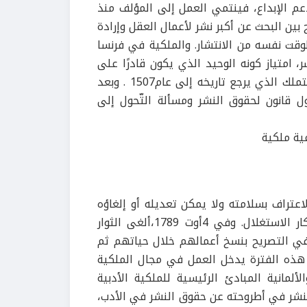
م الإبداع، فينتمي العمل إلى المؤلف منذ
 بين البحث عن أكبر نشر لأعمال العقل وإرادة
لوقت نفسه من الانتشار. والملكية في فرنسا
 امتياز كونه الوحيد الذي يكون قادرًا على
إعادة إنتاج عمل إبداعي خلال فترة زمنية محدودة، إنه امتياز التملك الذي يرجع تاريخه إلى عام1507 . وبعد
 سنة 1789وإلغاء الامتيازات عام 1791،أصدر أول قانون لحقوق النشر ومسألة التّحول إلى
عتراف بسلامته ولا يمكن تعديله أو إلغاؤه
بواسطة مؤلفه، في حين أن الحقوق الاقتصادية، تتعلق باحتكار الاستغلال. وفي 4أوت 1789،ألغى الثوار
 في التصريح بنسخ أعمالهم خلال حياتهم ثم
هذه الفترة يدخل العمل في مجال الملكية
ألمانية المبادئ الرئيسية للملكية الأدبية
لنشر في أطروحته عن حقوق النشر في الأدب،