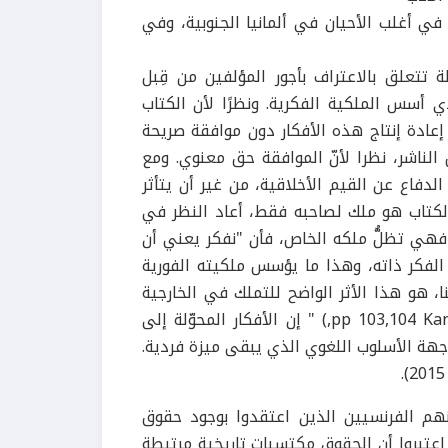
في أغلب الأحيان في ألمانيا الجنوبية، وفي
نت المسألة تتعلق بالاعتراف بأجور المؤلفين من قِبل
أسس الملكية الفكرية. ونظرًا لأن الكتاب
إعادة إنتاج هذه الأفكار دون موافقة صريحة
لناشر، نظرا لأنّ الموافقة حق معنوي. ومع
دفاع عن القيم الأخلاقية، من غير أن يتأثر
 الكتاب هو ملك لصاحبه فقط، أعاد النظر في
هي تظلُّ ملكه الخاص، فأن "نفكر يعني أن
 الفكر ذاته، وهذا ما يؤسس ملكيته الفورية
، هو هذا الأثر الواضح للتملك في الخارجية
ذاتها للكلمة الموجهة للذات، والكامنة في الأسلوب (1995, pp 103,104 Kant,) " إن الأفكار المحوّلة إلى
هة الأسلوب اللغوي الذي يبقى ميزة فردية.
نهم الفرنسيين الذين اعتقدوا بوجود حقوق
اعتبروا أن الحقوق مكتسبات تاريخية مرتبطة