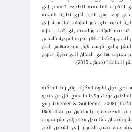
في النظرية الفلسفية للطبيعة تنقسم إلى
جون لوك، ومن ناحية أخرى نظرية الفردية
رية الضوء على دور المؤلف. فبالنسبة إلى
 شخصية المؤلف. وبالنسبة إلى هيجل، فإنه
 للحق. وهكذا تظهر نظرية الفردية كأساس
النشر والتي كرست لأول مرة مفهوم الحق
ير معترف بها في البلدان التي تطبق حقوق
ثقافة." (حيرش، 2015).
سيحي حول الأبوة الفكرية. وتم ربط الملكية
الفكرية خلال الأنوار بإعلان حقوق الإنسان والمواطن، وخاصة في المادتين 2و17، وهذا ما سمح لكل من ديدرو
وفولتير وكانط وفيخته بوضع أسس الفردية القانونية في نشر الأفكار (Diemer & Guillemin, 2008). ومع
غير المحدودة زمنيا ستكون غير عادلة لأنها
عامة ويقترحان حقا تصل مدته إلى عشر سنوات
فعية، حيث تنسب الحقوق إلى الشخص الذي