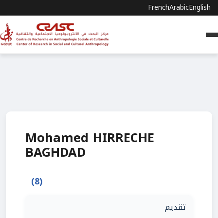
French
Arabic
English
Mohamed HIRRECHE
BAGHDAD
(8)
تقديم