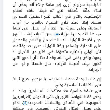
الفرنسية سولونج أوري
(
Ory Solange
)
أنه يمكن أن
نحدّد بدقّة الأمكنة التي تم فيها إنشاء المقابر
الإسلامية، والتي في الغالب تتبع المنطق العمراني
نفسه، إنها تمتد خارج الحصون وبالقرب من أبواب
المدينة، وعلى مقربة من الجبال أو التلال التي تنشأ
فوقها الأضرحة والمزارات
[4]
. ومن أسباب إنشاء القبور
حول أضرحة الأولياء الاستلهام من بَرَكَتهم والحصول
على الحماية. وتستمر بركة الأولياء حتى بعد وفاتهم
لأن الولي باعتباره متصوّفا في كثير من الأحيان لا
يموت ولكن يفنى في الله. وقد لاحظنا أن القبور التي
تكون بجنب أضرحة الأولياء تنال قسطا وافرا من
الزيارات.
إن طلب الرحمة ووصف المتوفى بالمرحوم صيغ ثابتة
في الكتابات الشاهدية وهي
في علاقة مباشرة مع معتقدات المسلمين. وذلك لا
يخص فقط شواهد القبور بل حتى النقوش (الغرافيتي)
الموجودة في الأماكن والساحات العمومية
[5]
. نذكر
على سبيل المثال النقوش الموجودة في منطقة