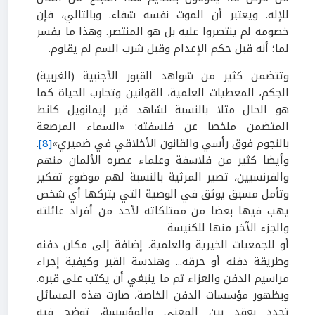
للإله. ويعتبر أن الموت نفسه شفاء. وبالتالي، فإن
خصومه لم ينتصروا عليه بل هو المنتصر. وهذا ما يفسر
لما؛ أنه قبل حكم الإعدام وقبل شرب السم لم يقاوم.
وتتضمن كثير من شواهد القبور الأجنبية (الغربية)
الحِكم، المعطيات العلمية، القوانين وتجارب الحياة كما
هو الحال مثلا بالنسبة لشاهد قبر إيمانويل كانط
المتضمن ملخصا عن فلسفته: «
السماء المرصعة
بالنجوم فوق رأسي والقانون الأخلاقي في ضميري
»
[8]
.
وأيضا كثير من فلاسفة وعلماء عصره الألمان منهم
والفرنسيين، تصير المرثية بالنسبة لهم موضوع تفكير
وتأمل مسبق يوثق في الوصية التي يتركها أي شخص
يهب فيها بعضا من ممتلكاته لأحد من أفراد عائلته
والجزء الآخر منها للكنيسة
أو للجمعيات الخيرية والعلمية. إضافة إلى مكان دفنه
وطريقة دفنه أو حرقه... وهندسة القبر وكيفية إجراء
مراسيم الدفن والعزاء ثم ما ينبغي أن يكتب على قبره.
وبظهور مؤسسات الدفن الخاصة، صارت هذه المسائل
تحدد بعقد بين المعني والمؤسسة، توضح فيه