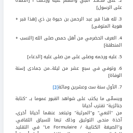
2
. على محمـد النبي والسلم عليه ورحمت ا
[الصلاة
على الرسول]
3
.
لله هذا قبر عبد الرحمن بن حيوة بن ذي
[هذا قبر +
هوية المتوفى]
4
. العرف الحضرمي من أهل حمص صلى الله
[النسب +
المنطقة]
5
. عليه ورحمه وصلى على من صلى عليه
[الدعاء]
6
. وتوفي في سبع عشر من ليلة...من جمادى
[سنة
الوفاة]
7
. الأول سنة ست
وعشرين ومائة
[3]
ويسمّى ما يكتب على شواهد القبور عموما بــ "كتابة
جنائزية" تقترب أحيانا
من "النعي" و"المرثية" وتبتعد عنهما أحيانا أخرى،
آخذة منحى التوثيق وذلك تبعا للسياق الثقافي.
و"الصيغة الكتابية
/
Le Formulaire
" في التقليد