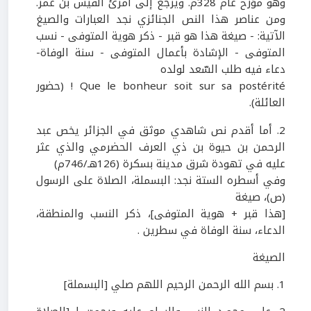
وهو مؤرخ عام
328
م. ويرجع إلى امرئ القيس بن عمر.
ومن عناصر هذا النص الجنائزي نجد العبارات والصيغ
الآتية: - صيغة هذا هو
قبر
- ذكر هوية المتوفى - نسب
المتوفى - الإشادة بأعمال
المتوفى
- سنة الوفاة-
دعاء فيه طلب السّعد لولده
Que le bonheur soit sur sa postérité
!
(حضور
العائلة).
2
.
أما أقدم نص شاهدي
موثق
في الجزائر يخص عبد
الرحمن بن حيوة بن ذي العرف الحضرمي والذي عثر
عليه في تهودة شرق مدينة بسكرة (
126
هـ/
746
م)
وفي أسطره الستة نجد:
البسملة، الصلاة على الرسول
(ص)، صيغة
[هذا قبر + هوية المتوفى]، ذكر النسب والمنطقة،
الدعاء، سنة الوفاة في سطرين
.
الصيغة
1
. بسم الله الرحمن الرحيم اللهم صلي
[البسملة]