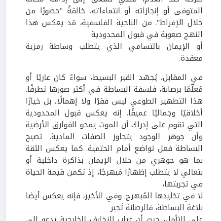
المتوفى أو إنجازاته أو انتماءاته، خالقةً "حضورًا من
خلال الإفراط". من الناحية الفلسفية، قد يعكس هذا
النهج صعوبة في قبول المحدودية
أو الإيمان بالتسامي الذي يتطلب وساطة رمزية
معقدة.
في المقابل، يُجسّد القبر البسيط، سواءً كان عاريًا أو
مُعلّمًا برصانة، فلسفة البساطة في أكثر صورها تطرفًا.
هذا التطهير الطوعي ليس فقرًا ولا إهمالًا، بل خيارًا
أخلاقيًا وجماليًا عميقًا. إنه يعكس قبول المحدودية
التي تقوم على إدراك أن الموت يمحو الفوارق الأرضية
وأن جوهر الوجود يتجاوز الصفات المادية. تصبح
البساطة فعل تواضع أمام الحتمية. كما يعكس الثقة
بما هو جوهري من خلال الإيمان بذاكرة داخلية أو
بتعالي لا يتطلب إظهارًا مُبهرجًا، إذ تكمن قيمة الحياة
في تجربتها،
لا في تخليدها المُبهرج. وفي الأخير، فإنه يعكس أيضا
بلاغة البساطة، فالرصانة تُجبر
على التأمل، حيث أن غياب الزخارف الخارجية يدعو إلى