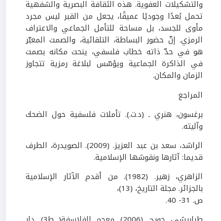
والتشكيلات العفوية. هذه الثقافة البصرية والشفهية
تحمل بُعدًا وجوديًا عميقًا، يجعل من القبر ليس مجرد
مأوى للجسد، بل مساحة للتأمل الجماعي والاعتراف
الرمزي. إنّ حضور البساطة، التلقائية، والصمت المعبّر
هو في حدّ ذاته خطاب فلسفي، ينحت مكانه بصمت
في الذاكرة الجماعية ويؤسّس لبلاغة رمزية تتجاوز
الزمان والمكان.
المراجع
برغسون، هنري ـ
(د.ت.)
. تأملات فلسفية حول الضحك
وآليته.
الراشد، سعد بن عبد العزيز
.
(
2009
)
.
الصويدرة، الطرف
قديما
:
آثارها ونقوشها الإسلامية
.
الزاهري، زهير
.
(
1982
)
.
من أقدم الآثار الإسلامية
بالجزائر
.
مجلة التاريخ
،
(
13
)
،
ص.
31- 40
.
طرابيشي، جورج
.
(
2006
)
. معجم الفلاسفة( ط
3
)
.
دار