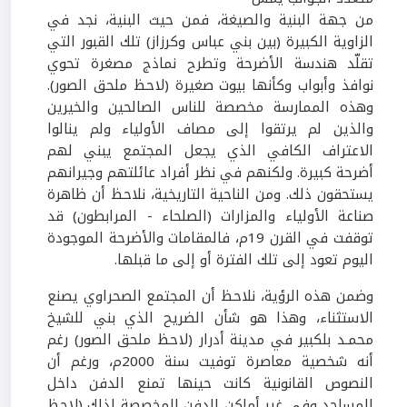
من جهة البنية والصيغة، فمن حيث البنية، نجد في
الزاوية الكبيرة (بين بني عباس وكرزاز) تلك القبور التي
تقلّد هندسة الأضرحة وتطرح نماذج مصغرة تحوي
نوافذ وأبواب وكأنها بيوت صغيرة (لاحظ ملحق الصور).
وهذه الممارسة مخصصة للناس الصالحين والخيرين
والذين لم يرتقوا إلى مصاف الأولياء ولم ينالوا
الاعتراف الكافي الذي يجعل المجتمع يبني لهم
أضرحة كبيرة. ولكنهم في نظر أفراد عائلتهم وجيرانهم
يستحقون ذلك. ومن الناحية التاريخية، نلاحظ أن ظاهرة
صناعة الأولياء والمزارات (الصلحاء - المرابطون) قد
توقفت في القرن
19
م، فالمقامات والأضرحة الموجودة
اليوم تعود إلى تلك الفترة أو إلى ما قبلها.
وضمن هذه الرؤية، نلاحظ أن المجتمع الصحراوي يصنع
الاستثناء، وهذا هو شأن الضريح الذي بني للشيخ
محمـد بلكبير في مدينة أدرار (لاحظ ملحق الصور) رغم
أنه شخصية معاصرة توفيت سنة
2000
م، ورغم أن
النصوص القانونية كانت حينها تمنع الدفن داخل
المساجد وفي غير أماكن الدفن المخصصة لذلك (لاحظ