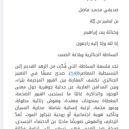
صديقي محمـد فاضل
بن لبشير بن رُبّة
وخناثة بنت إبراهيم
إنا لله وإنا إليه راجعون
البساطة الجنائزية وبلاغة الصمت
تجد فلسفة البساطة، التي قُدّرت من الزهد القديم إلى
التبسيطية المعاصرة
[14]
، صدىً عميقًا في التعبير
الجنائزي. تكشف المقارنة بين القبور المزخرفة بثراء،
وبين المدافن العارية، عن جدلية جوهرية حول معنى
الوجود والذاكرة. غالبًا ما تستجيب القبور الضخمة،
المغطاة بمنحوتات معقدة، ونقوش رثائية مطولة،
ورموز فخمة، لرغبة إنسانية شاملة: محاربة النسيان
وتأكيد هوية اجتماعية أو روحية تتجاوز الموت. تُعدّ
الزخارف والنقوش تعويضًا ماديًا عن الاختفاء الجسدي،
صرخة ضد العدم، فهي تسعى إلى إدامة مكانة