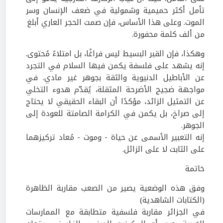
تأمل أكثر حميمية وشمولية في ضعف الإنسان وسر
الموت. وعلى هذا الأساس، فإن صمت الحجر العاري أبلغ
من ألف كلمة محفورة.
وهكذا، فإن القبر البسيط ليس فراغًا، بل امتلاءً مُحتوى.
إنه يشهد على فلسفة يكمن فيها السلام في التجرد
عن الأباطيل الدنيوية والثقة بجوهر غير مادي. في
مواجهة ضجيج الأضرحة المثقلة، يُقدّم هدوء التخلي
عن التمثيل الزائد، مؤكدًا أن البقاء الحقيقي لا يحتاج
إلى صراخ، بل يكمن في الكرامة الصامتة للعودة إلى
الجوهر.
إنه التعبير الأسمى عن حياة - وموت - مُعاد تركيزهما
على الثابت لا على الزائل.
خاتمة
وفق هذه الوضعية يصير من الصعب مقاربة الظاهرة
(الكتابات الشاهدية)
في الجزائر مقاربة فلسفية متطابقة مع الممارسات