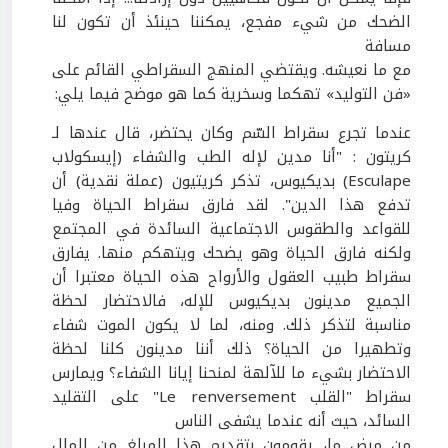
الضحك من شيء مفجع، يمكننا حينئذ أن تكون لنا
مسافة
م
ع
ما نعيشه. و
يقتضي
المنهج السقراطي
القائم على
«
فن التوليد
» تهكما وسخرية كما هو موضح فيما يلي:
عندما تجرع سقراط السّم وكان يحتضر، قال عندها لـ
كريتون : "أنا مدين لإله الطب والشفاء (إيسكولاب
Esculape
) بديكيوس، تذكر كريتيون (عملة نقدية) أن
تدفع هذا الدين". لقد فارق سقراط الحياة وفيا
للقواعد والطقوس الاجتماعية السائدة في المجتمع
ولكنه فارق الحياة وهو يضحك ويتهكم منها. يفارق
سقراط طبيب العقول والأرواح هذه الحياة معتبرا أن
الجميع مدينون بديكيوس للإله، فالاحتضار لحظة
مناسبة لتذكر ذلك. ومنه، لما لا يكون الموت شفاء
وتطهيرا من الحياة؟ ذلك أننا مدينون كلنا لحظة
الاحتضار بشيء ما للآلهة لمنحنا إيانا الشفاء؟ ويمارس
سقراط "القلب
Le renversement
"
على التقليد
السائد، حيث أنه عندما يشفى الناس
من مرض ما، يقومون بتقديم هذا المبلغ من المال