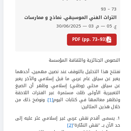
73 – 93
‫التراث الفني الموسيقي. نماذج و ممارسات
ع. 05 — م. 03 — 30/06/2025
PDF (pp. 73–93)
النصوص الجنائزية والثقافة المؤسسة
نفتتح هذا التحليل بالتوقف عند نصين مهمين، أحدهما
يعبر عن سياق عام عربي ما قبل إسلامي والآخر يعبر
عن سياق محلي (وطني) إسلامي. وظهر أن الصيغ
التعبيرية الأولى ظلت مستمرة عبر الفترات اللاحقة
وتظهر معالمها في كتابات اليوم
[1]
. ونوضح ذلك من
خلال هذين المثالين:
1
.
يسمى أقدم نقش عربي غير إسلامي عثر عليه إلى
حد الآن بــ "نقش النمّارة"
[2]