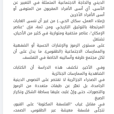
الديني والحاجة الاجتماعية المتمثلة في التعبير عن
الأسى، أي أسى الأفراد المقربون من المتوفى أو
أسى الأفراد الآخرين
(زملاء العمل، سكان الحي...) من غير أن ننسى الغايات
المرتبطة بالتوثيق التاريخي. ومن ثمة، فإن "عناصر
الإمكان"، عناصر متخفية ومتوارية في كثير من الأحيان،
تشتغل
على مستوى الرموز والإشارات الحسية أو الشفهية
والممارسات الاجتماعية (الطقوس)، ما يدل على أن
لكل مجتمع طرقه وأساليبه الخاصة في التفلسف.
وفي الأخير، تكشف هذه الدراسة أن الكتابات
الشاهدية والممارسات الجنائزية
في الصحراء الجزائرية لا تقتصر على النصوص الدينية
الجامدة، بل تعبّر عن طبقات متعددة من الرموز
والتصورات، حتى وإنْ غلبت عليها بساطة الشكل وتكرار
الصيغ.
في مقابل غياب "الفلسفة المكتوبة" على القبور،
تتجلّى فلسفة معيشة عبر الطقوس، الصمت،