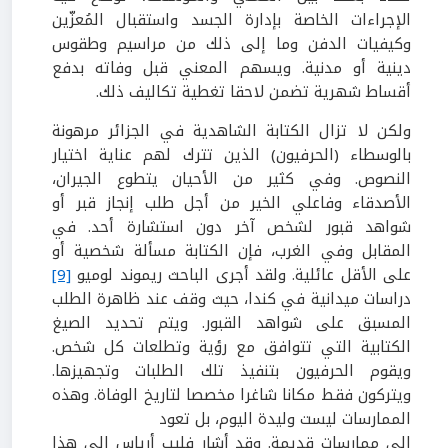
الإجراءات الخاصة بإدارة الجسد واستقبال المُعزّين
وكيفيات الدفن وما إلى ذلك من مراسيم وطقوس
دينية أو مدنية. ويسهم المعني قبل وفاته بدفع
أقساط شهرية تضمن لاحقا تغطية تكاليف ذلك.
ولكن لا تزال الكتابة الشاهدية في الجزائر مرهونة
بالوسطاء (الحرفيون) الذين تترك لهم عناية اختيار
النصوص. وفي كثير من الأحيان يتطوع الجيران،
الأصدقاء وفاعلي الخير من أجل طلب إنجاز قبر أو
شواهد قبور لشخص آخر دون استشارة أحد. في
المقابل وفي الغرب، فإن الكتابة مسألة شخصية أو
على الأقل عائلية. ولقد أجرى الباحث ريموند لوميو
[9]
دراسات ميدانية في كندا، حيث وقف عند ظاهرة الطلب
المسبق على شواهد القبور. ويتم تحديد الصيغ
الكتابية التي تتوافق مع رؤية وتطلعات كل شخص.
ويقوم الحرفيون بتنفيذ تلك الطلبات وتجهيزها.
ويتركون فقط مكانا شاغرا مخصصا لتاريخ الوفاة. وهذه
الممارسات ليست وليدة اليوم، بل تعود
إلى ممارسات قديمة. وقد أشار فليب أرياس إلى هذا