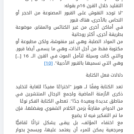
التقليد خلال القرن
16
م بقوله:
"لا توجد النقوش على القبور المصنوعة من الحجر أو
النحاس. بالأحرى، هناك قبور
في أماكن أخرى من غير الكنائس والمقابر، موضوعة
بطريقة أخرى، أكثر روحانية
من المواد الصلبة. وهي غير منقوشة، ولكن مطبوعة أو
مكتوبة فقط من أجل الذات، وهي ما يسمى أيضا قبور.
والتي كانت وسيلة لتأمل الموت في القرن الــ
16
[...]
وهي التي نسميها بالقبور الأدبية".
[10]
دلالات فعل الكتابة
تعد الكتابة وفقًا لــ هوبز "اختراعًا مفيدًا للغاية لتخليد
ذكرى الأزمنة الماضية ولجمع الرجال المنتشرين في
مناطق عديدة وبعيدة جدًا". تعطي الكتابة الفكر نوعًا
من الدوام، مقارنةً بزمن الكلام الشفوي. وبفضلها، فإن
ما تم التفكير فيه لا يضيع
مع اختفاء المؤلف، بل يبقى يشكل تراثًا ثقافيًّا
ومرجعية يمكن للمرء أن يعتمد عليها، ويسمح بحوار