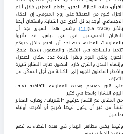
القرآن، صلاة الجنازة، الدفن، إطعام المعزين خلال أيام
العزاء كنوع من الصدقة على روح المتوفى. إن الذكاء
الاجتماعي أوجد بدائل أخرى عن الكتابة. واستعان أيضا
بالأثر
(
La trace
)
[11]
.
وضمن هذا السياق نجد أن
الرهبان المسيحيين في بني عباس، قد تأثروا
بالممارسات المحلية، حيث نجد أن القبور داخل دير
هم
تتميز بالبساطة في الشكل والمضمون (لاحظ ملحق
الصور).
ولكن اليوم ونظرا لزيادة عدد سكان الصحراء
وإنشاء المدن والقرى خارج القصور، صارت المقابر كبيرة
واضطر الفاعلون للجوء إلى الكتابة من أجل التمكّن من
التعرّف
على قبور ذويهم. وهذه الممارسة الثقافية تعرف
اليوم انتشارا واسعا في كثير
من المقابر، مع انتشار حرفيي "القبريات". وصارت المقابر
تنشأ من غير أن يكون فيها ضريح أو أضرحة أولياء
صالحين.
وفيما يخص مظاهر الإبداع في هذه الفضاءات، فهو
متعدد الجوانب يمس