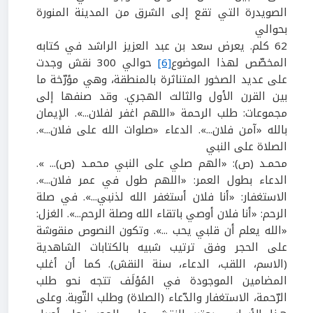
الصويدرة التي تقع إلى الشرق من المدينة المنورة
بحوالي
62
كلم. يعرض سعد بن عبد العزيز الراشد في كتابه
المخصّص لهذا الموضوع
[6]
حوالي
300
نقش وجدت
على عديد الصخور المتناثرة بالمنطقة، وهي مؤرّخة ما
بين القرن الأول والثالث الهجري. وقد صنفها إلى
مجموعات: طلب الرحمة «اللهم اغفر لفلان...». الإيمان
بالله «آمن فلان...». الدعاء «صلوات الله على فلان...».
الصلاة على النبي
محمـد (ص): «الهم صلي على النبي محمـد (ص)... ».
الدعاء بطول العمر: «اللهم طول في عمر فلان...».
الاستغفار: «أنا فلان أستغفر الله لذنبي...». في صلة
الرحم: «أنا فلان أوصي باتقاء الله وصلة الرحم...». الغزل:
«الله يعلم أن قلبي يحب ...». وتكون النصوص منقوشة
على الحجر وفق ترتيب شبيه بالكتابات الشاهدية
(الاسم، اللقب، الدعاء، سنة النقش). كما أن أغلب
المضامين الموجودة في المُؤلَف تتجه نحو طلب
الرّحمة، الاستغفار والدّعاء (الصلاة) وطلب التّوبة. وعلى