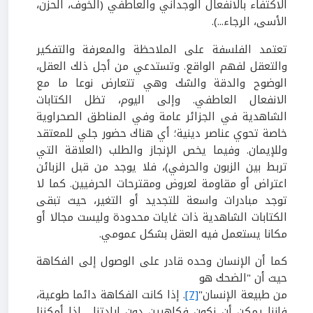
الاكتفاء بالانفعال الوجداني والعاطفي (الخوف، الحزن،
الأسى، الرجاء...).
تعتمد الفلسفة على الملاحظة والمعرفة والتفكير
والتعقل لفهم الواقع. وتستدعي
من أجل ذلك العقل،
الوضوح والدقة والشك وهي تتعارض نوعا ما مع
الانفعال العاطفي.
و
إلى اليوم، تظل الكتابات
الشاهدية في الجزائر عامة وفي المناطق الصحراوية
خاصة تحوي عناصر دينية؛ أي هناك حضور جلي للمعتقد
وللإيمان
. وفيما يخص الإنجاز والطلب (العلاقة التي
تربط بين الزبون والحرفي)، فلا يوجد من قبل الزبائن
اعتراض أو مقاومة لعروض ومقترحات الحرفيين. كما لا
توجد مبادرات واسعة للتجديد أو التغير، حيث تبقى
الكتابات الشاهدية ذات غايات محدودة وليست مجالا أو
مكانا يستعمل فيه العقل بشكل عمومي.
كما أن
الإنسان وحده قادر على الوصول إلى الفكاهة
حيث أن "الضحك هو
من طبيعة الإنسان"
[7]
. إذا كانت الفكاهة دائما طوعية،
فإننا يمكن أن نكون فكاهيين دون إرادتنا... إذا أمكننا