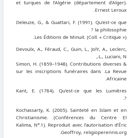
et turques de l’Algérie (département d’Alger).
Ernest Leroux.
Deleuze, G., & Guattari, F. (1991). Qu’est-ce que
la philosophie ?
Les Éditions de Minuit. (Coll. « Critique »).
Devoulx, A., Féraud, C., Guin, L., JolY, A., Leclerc,
L., Luciani, N.,
& Simon, H. (1859–1948). Contributions diverses
sur les inscriptions funéraires dans
.
La Revue
.
Africaine
Kant, E. (1784). Qu’est-ce que les Lumières
.
?
Kochassarty, K. (2005). Sainteté en Islam et en
Christianisme. (Conférences du Centre El
Kalima, N°.1). Reproduit avec l’autorisation d’Éric
Geoffroy, religioperennis.org.