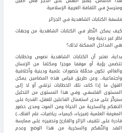
هذا الأساس، يعتبر النقش على الحجر فعل أصيل
ومترسخ في الثقافة العربية الإسلامية.
فلسفة الكتابات الشاهدية في الجزائر
كيف يمكن النّظر في الكتابات الشاهدية من وجهات
نظر غير دينية وما
هي المداخل الممكنة لذلك؟
بداية، نعتبر أن الكتابات الشاهدية نصوص وخطابات
تتضمن رؤية أو موقفا موجزا ومكثفا من الإنسان
والعالم، تكون محمّلة بتصورات علمية ودينية وأخلاقية
واجتماعية... وعن طريق قياس هذه المضامين يمكن
القول ما إذا كانت تلك الخطابات ترتقي أو لا إلى
المستوى الفلسفي. وفي هذا المستوى من التحليل
سنركّز على مدى استعمال الفاعلين للعقل، القدرة على
التهكم والسخرية من الحياة ومن الموت ومدى حضور
المعرفة
العلمية (فيزياء، كيمياء، رياضيات، علم الفلك...)
قادرة على تثقيف الزائر والقارئ وتحفيزه على ممارسة
النقد والتّهكم والسخرية من هذا الوضع وعدم