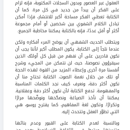
العقول عبر العصور. وبدون السجلات المكتوبة، فإنه لزام
على الفكر أن يبدأ من جديد في كل مرة. كما أن
الكتابة تعطي الفكر مساحة أكبر للانتشار، فإذا أمكن
تبادل الكلام الشفوي بين شخصين أو أمام مجموعة
أكثر أو أقل عددًا، فإنه بالكتابة يمكننا مخاطبة الجميع.
ويتطلب الحديث الشفهي أن يوضح المرء أفكاره ولكن
عندما نلجأ إلى الكتابة، يكون المطلب أكبر لأننا يجب أن
نكون قادرين على أن نفهم من قبل كل أولئك الذين
سيقرؤون نصوصنا، حيث لن نتمكن من المجيء وشرح
أنفسنا مرة أخرى وإعطاء المزيد من القوة لهذه الحجة
أو تلك من خلال نغمة الصوت. الكتابة تحتاج منا أن
نكون أكثر دقة، ونعرف كيف نجد الكلمات المناسبة
والمفهومة. تدفع الكتابة لأن نكون أكثر دقة وعقلانية.
يمكننا أن نأخذ الصياغة ونصحّحها ونوضّحها مرارًا
وتكرارًا. وتكون لغة المفاهيم، كما يقترح روسو، هي
التي تطوّر العقل وتتحدث إليه.
وبالنسبة لعدم الكتابة ع
ل
ى القبور وعدم بنائها