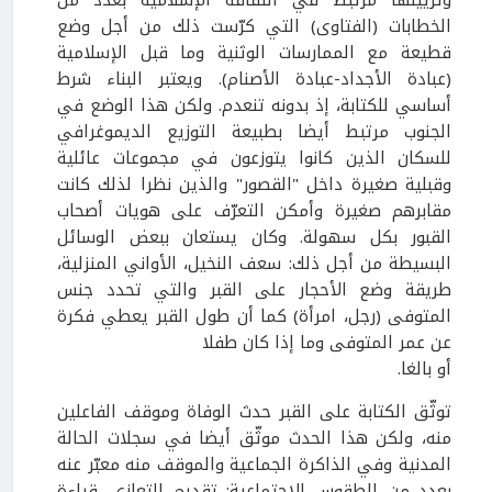
وتزيينها مرتبط في الثقافة الإسلامية بعدد من
الخطابات (الفتاوى) التي كرّست ذلك من أجل وضع
قطيعة مع الممارسات الوثنية وما قبل الإسلامية
(عبادة الأجداد-عبادة الأصنام). ويعتبر البناء شرط
أساسي للكتابة، إذ بدونه تنعدم. ولكن هذا الوضع في
الجنوب مرتبط أيضا بطبيعة التوزيع الديموغرافي
للسكان الذين كانوا يتوزعون في مجموعات عائلية
وقبلية صغيرة داخل "القصور" والذين نظرا لذلك كانت
مقابرهم صغيرة وأمكن التعرّف على هويات أصحاب
القبور بكل سهولة. وكان يستعان ببعض الوسائل
البسيطة من أجل ذلك: سعف النخيل، الأواني المنزلية،
طريقة وضع الأحجار على القبر والتي تحدد جنس
المتوفى (رجل، امرأة) كما أن طول القبر يعطي فكرة
عن عمر المتوفى وما إذا كان طفلا
أو بالغا.
توثّق الكتابة على القبر حدث الوفاة وموقف الفاعلين
منه، ولكن هذا الحدث موثّق أيضا في سجلات الحالة
المدنية وفي الذاكرة الجماعية والموقف منه معبّر عنه
بعدد من الطقوس الاجتماعية: تقديم التعازي، قراءة