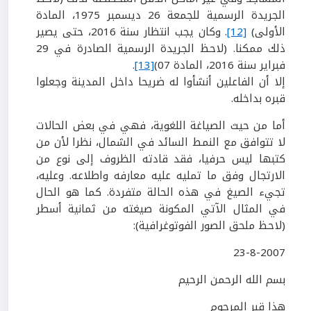
الجريدة الرسمية للجمعة
26
ديسمبر
1975
، المادة
الأولى)
[12]
. وكان يجب انتظار سنة
2016
، حتى يصير
ذلك ممكنا. (لاحظ الجريدة الرسمية الصادرة في
29
فبراير سنة
2016
، المادة
07
)
[13]
.
إلا أن الفاعلين أنشأوا له ضريحا داخل المدينة وجعلوا
قبره بداخله.
أما من حيث الصياغة اللغوية، فهي في بعض الحالات
لا تتوافق مع النمط السائد في الشمال، نظرا لأن من
كتبها ليس حرفيا، فقد قادته الظروف إلى نوع من
الارتجال وفق ما تمليه عليه معارفه واطلاعه. وعليه،
تجيء الصيغ في هذه الحالة متفردة. كما هو الحال
في المثال الآتي المكونة صيغته من ثمانية أسطر
(لاحظ ملحق الصور الفوتوغرافية):
23-8-2007
بسم الله الرحمن الرحيم
هذا قبر المرحوم