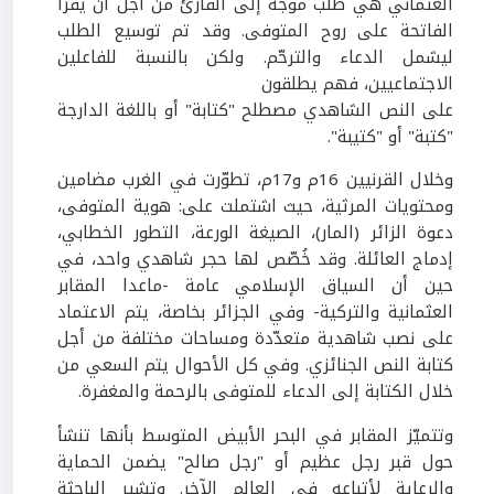
العثماني هي طلب موجه إلى القارئ من أجل أن يقرأ
الفاتحة على روح المتوفى. وقد تم توسيع الطلب
ليشمل الدعاء والترحّم. ولكن بالنسبة للفاعلين
الاجتماعيين، فهم يطلقون
على النص الشاهدي مصطلح "كتابة" أو باللغة الدارجة
"كتبة" أو "كتيبة".
وخلال القرنيين
16
م و
17
م، تطوّرت في الغرب مضامين
ومحتويات المرثية، حيث اشتملت على: هوية المتوفى،
دعوة الزائر (المار)، الصيغة الورعة، التطور الخطابي،
إدماج العائلة. وقد خُصّص لها حجر شاهدي واحد، في
حين أن السياق الإسلامي عامة -ماعدا المقابر
العثمانية والتركية- وفي الجزائر بخاصة، يتم الاعتماد
على نصب شاهدية متعدّدة ومساحات مختلفة من أجل
كتابة النص الجنائزي. وفي كل الأحوال يتم السعي من
خلال الكتابة إلى الدعاء للمتوفى بالرحمة والمغفرة.
وتتميّز المقابر
في البحر الأبيض المتوسط بأنها تنشأ
حول قبر رجل عظيم أو "رجل صالح" يضمن الحماية
والرعاية لأتباعه في العالم الآخر. وتشير الباحثة