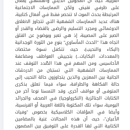
الغربية، حيث أن المكونين الديني والفلسفي يقعان
على طرفي نقيض. ولكن الممارسات الاجتماعية
المرتبطة بحدث الموت لا تنحصر فقط في أفعال كتابية،
هناك عديد الممارسات الشفهية التي تتجاوز الانغلاق
الدوغمائي ومجرد التسليم والرضى بالقضاء والقدر أو
الصبر على المصيبة، إذ هي تعبر وبوضوح عن القلق
اتجاه هذا "الحدث المأساوي" بنوع من الثورة الوجدانية
(البكاء والنحيب)، حيث تتكفل نسوة مختصات
(المعددات، البكايات...) بتجييش العواطف ومضاعفة
الأحاسيس. ومن المهم في هذا الصّدد التوقف عند
الممارسات الشفهية التي تستبان من الدردشات
الجانية بين المعزين والذين يتجاوزون حالة النحيب إلى
حالة الفكاهة والطرافة، سواء فيما تعلق بذكرى
المتوفى أو مواقف أخرى. وقد التمسنا نوعا آخر من
الكتابات الجنائزية (النكرولوجيا) في الصحف والجرائد
اليومية، سواء تلك المكتوبة باللغة العربية أو الفرنسية،
وأيضا في المؤلفات الكلاسيكية بخصوص "وفيات
الأعيان"، حيث أن هذه المجالات غنية بالمضامين
الكتابية التي لها القدرة على التوفيق بين المضمون