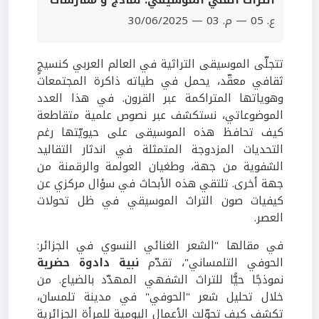
‫التراث الفني الموسيقي. نماذج و ممارسات
ع. 05 — م. 03 — 30/06/2025
تتجلّى الموسيقى التراثية في العالم العربي كنسيجٍ
ثقافي معقّد، يحمل في طياته ذاكرة المجتمعات
وهوياتها المتراكمة عبر القرون. في هذا العدد
الموضوعاتي، نستكشف عبر نصوص علمية متقاطعة
كيف تحافظ هذه الموسيقى على حيويّتها رغم
التحديات المزدوجة المتمثلة في اندثار التقاليد
الشفوية من جهة، وطغيان العولمة والرقمنة من
جهة أخرى. تلتقي هذه الأبحاث في سؤال مركزي عن
كيفيات صون التراث الموسيقي في ظل تحولات
العصر.
في مقالها "الشعر الغنائي النسوي في الجزائر:
الحوفي التلمساني"، تقدّم
نبية دادوة حضرية
نموذجًا حيًّا للتراث الشفهي المهدّد بالضياع. من
خلال تحليل شعر "الحوفي" في مدينة تلمسان،
تكشف كيف تحوّلت الأعمال اليومية للمرأة الجزائرية