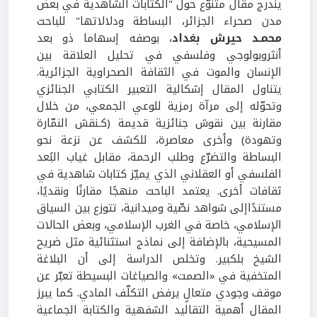
يندرج مقال متنوّع حول "الكتابات الشاهدية في بعض
مدن صحراء الجزائر، البساطة ودلالاتها" للباحث
محمـد حيرش بغداد
، بوصفه إسهاما ذو بعد
أنثروبولوجي وفلسفي في تحليل العلاقة بين
الإنسان والموت في الثقافة الصحراوية الجزائرية.
يتناول المقال إشكالية التعبير الكتابي الجنائزي
وتحوّله إلى مرآة رمزية للوعي الجمعي، من خلال
مقارنة بين نقوش جنائزية قديمة (كـنقش النمّارة
وتهودة) وأخرى معاصرة، للكشف عن نزعة نحو
البساطة والتضرّع وطلب الرحمة، مقابل غياب البُعد
الفلسفي أو العقلاني الذي يميّز كتابات شاهدية في
ثقافات أخرى. يعتمد الباحث منهجًا مقارنًا ونقديًا،
مستندًاإلى شواهد نصّية وميدانية، تتوزع بين السياق
الإسلامي، خاصة في الغرب الإسلامي، وبعض الحالات
المسيحية، بالإضافة إلى نماذج استثنائية مثل ضريح
الشيخ بلكبير. وتخلص الدراسة إلى أن البلاغة
المتخفية في «الصمت» والصياغات البسيطة تعبّر عن
موقف وجودي متعالٍ يرفض التكلّف المادي. كما يبرز
المقال أهمية التقاليد الشفهية والكتابة الجماعية