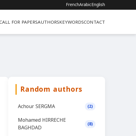
French
Arabic
English
CALL FOR PAPERS
AUTHORS
KEYWORDS
CONTACT
Random authors
Achour SERGMA
(2)
Mohamed HIRRECHE
(8)
BAGHDAD