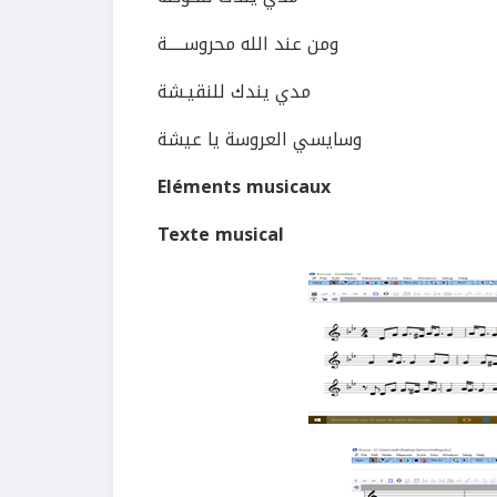
ومن عند الله محروســـــة
مدي يندك للنقيـشة
وسايسي العروسة يا عيشة
Eléments musicaux
Texte musical