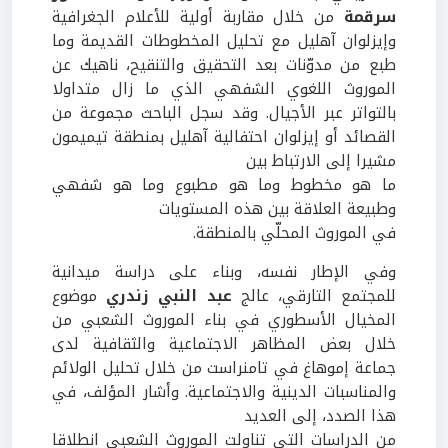
سرقمة
من خلال مقاربة أولية للأعلام الجغرافية
وإيزلوان آهليل مع تحليل المخطوطات القديمة وما
طبع من مدوّنات بعد التحقيق والتنقيح، ناهيك عن
الموروث اللغوي الشفهي الذي ما زال متداولا
بالتواتر عبر الأجيال. وقد سجل الباحث مجموعة من
القصائد أو إيزلوان احتفالية آهليل بمنطقة تيميمون
مشيرا إلى الارتباط بين
ما هو مخطوط وما هو مطبوع وما هو شفهي
وطبيعة العلاقة بين هذه المستويات
في الموروث المحلّي بالمنطقة.
وفي الإطار نفسه، وبناء على دراسة ميدانية
للمجتمع التارقي، عالج
عبد النبي
زندري
موضوع
المخيال الأسطوري في بناء الموروث الشعبي من
خلال بعض المظاهر الاجتماعية والثقافية لدى
جماعة إموهاغ في تامنراست من خلال تحليل الولائم
والمناسبات الدينية والاجتماعية. وأشار المؤلف، في
هذا الصدد، إلى العديد
من الدراسات التي تناولت الموروث الشعبي انطلاقا