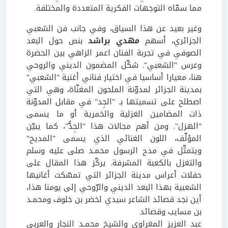
مما سمّاه التوجهات الفكرية المتعددة والمختلفة.
وغير بعيد عن هذا السياق، وفي جانب فن الشعبي
الجزائري، أسهم
مهدي براشد
بنص حول البعد
الصوفي في تجربة الفنان اعمر الزاهي بين الحضرة
وعرس "الشعبي". شكّل المضمون الديني والروحي
هنا، معيارا أساسيا في اختيار فناني أغنية "الشعبي"
بمدينة الجزائر لمدوّنة الملحون المغنّاة، وهي التي
اصطلح على تسميتها بـ "الجِد" في مقابل المدوّنة
ذات المضامين الغزلية والخمرية أو ما يسمى
"الهزل". ومن أهم مجالات هذا "الجِدُّ"، كما يبيّن
المؤلّف، اللون الغنائي الذي يسمى "المديح"
ويتمثّل في مدح الرسول محمـد صلى عليه وسلم
والتغزل بالكعبة المشرفة. يركّز هذا المقال على
حفلات أعراس مدينة الجزائر التي تمسّكت أغانيها
الشعبية بهذا البعد الديني والرّوحي إلى يومنا هذا،
أين نجد قصائد الشاعر سيدي لخضر بن خلوف ومحمـد
بن مسايب وقصائد
عبد العزيز المغراوي والشيخ محمـد النجار والعربي