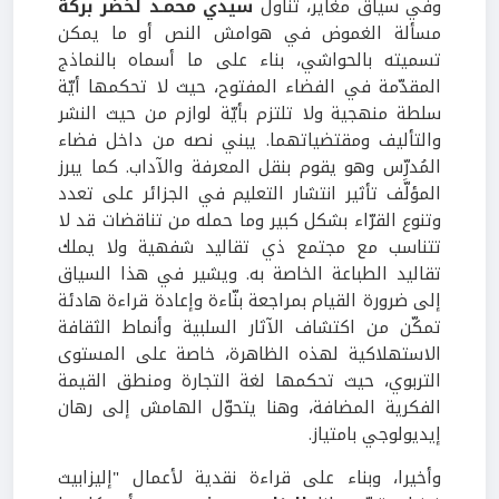
وفي سياق مغاير، تناول
سيدي محمـد لخضر
بركة
مسألة الغموض في هوامش النص أو ما يمكن
تسميته بالحواشي، بناء على ما أسماه بالنماذج
المقدّمة في الفضاء المفتوح، حيث لا تحكمها أيّة
سلطة منهجية ولا تلتزم بأيّة لوازم من حيث النشر
والتأليف ومقتضياتهما. يبني نصه من داخل فضاء
المُدرِّس وهو يقوم بنقل المعرفة والآداب. كما يبرز
المؤلّف تأثير انتشار التعليم في الجزائر على تعدد
وتنوع القرّاء بشكل كبير وما حمله من تناقضات قد لا
تتناسب مع مجتمع ذي تقاليد شفهية ولا يملك
تقاليد الطباعة الخاصة به. ويشير في هذا السياق
إلى ضرورة القيام بمراجعة بنّاءة وإعادة قراءة هادئة
تمكّن من اكتشاف الآثار السلبية وأنماط الثقافة
الاستهلاكية لهذه الظاهرة، خاصة على المستوى
التربوي، حيث تحكمها لغة التجارة ومنطق القيمة
الفكرية المضافة، وهنا يتحوّل الهامش إلى رهان
إيديولوجي بامتياز.
وأخيرا، وبناء على قراءة نقدية لأعمال "إليزابيث