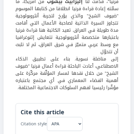
فرنيا"، قدّمت لنا
إليزابيث
بيشوب
من أمريكا، ما
سمّته إعادة قراءة فرنيا انطلاقا من كتابها الموسوم
"ضيوف الشيخ" والذي يؤرخ لتجربة أنثروبولوجية
تتجاوز السيرة الذاتية لصاحبة الأعمال التي أقامت
مدة طويلة في العراق. تعيد الكاتبة هنا قراءة فرنيا
باعتبارها متخصصة أنثروبولوجية تتعايش إثنوغرافيا
مع وسط عربي متميّز في شرق العراق، ثم لا تلبث
أن تتحوّل
إلى مناضلة نسوية. بناء على تطبيق الذكاء
الاصطناعي، أعادت الباحثة قراءة أعمال فرنيا "ضيوف
الشيخ" من خلال نقدها لمسار المؤلّفة مركّزة على
أهمية الفضاء المعماري في أي مجتمع باعتباره
مؤشّرا رئيسيا لفهم السلوكات الاجتماعية المختلفة.
Cite this article
Citation style