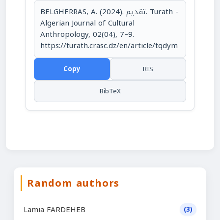
BELGHERRAS, A. (2024). تقديم. Turath -
Algerian Journal of Cultural
Anthropology, 02(04), 7–9.
https://turath.crasc.dz/en/article/tqdym
Copy
RIS
BibTeX
Random authors
Lamia FARDEHEB
(3)