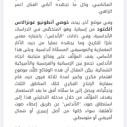
المكناسي، وكل ما تجسّده أغاني الفنان اعمر
الزاهي.
وفي موضع آخر، يبحث
خوصي أنطونيو غونزالاس
ألكنتود
من إسبانيا، وهو المتخصّص في الدراسات
الأندلسية، وفي دلالات "الأندلس"، باعتباره معنى
عابرًا للتاريخ، وما يجسّده عمليا من حيث الآثار
المعمارية والموسيقى المسمّاة أندلسية. وعلى هذا
الأساس، يقف المؤلّف على وقائع متباينة اتجاه
الأندلس، تجمع بين الإسبانية والفرنسية والأميركية
الشمالية. يبيّن المقال أن هذه الوقائع ظلّت موضوع
اهتمام فكري وكبير لمدة ثلاثة قرون حيث قام
بمقارنة الإنتاج الفكري لتلك المناطق الثلاث
وتجلّياته، ويصل إلى ما سمّاه أفق ما بعد الاستعمار.
يهدف المؤلّف من خلال مدخله التحليلي هذا إلى
استنطاق صوت "الأندلس" عن طريق إعطاء صوت
لأهلها، سواء كانوا من أصل إيبيري أو شمال
أفريقي أو متوسطي.