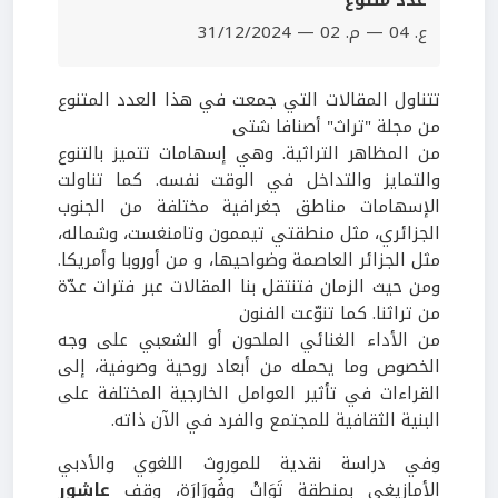
عدد متنوع
ع. 04 — م. 02 — 31/12/2024
تتناول المقالات التي جمعت في هذا العدد المتنوع
من مجلة "تراث" أصنافا شتى
من المظاهر التراثية. وهي إسهامات تتميز بالتنوع
والتمايز والتداخل في الوقت نفسه. كما تناولت
الإسهامات مناطق جغرافية مختلفة من الجنوب
الجزائري، مثل منطقتي تيممون وتامنغست، وشماله،
مثل الجزائر العاصمة وضواحيها، و من أوروبا وأمريكا.
ومن حيث الزمان فتنتقل بنا المقالات عبر فترات عدّة
من تراثنا. كما تنوّعت الفنون
من الأداء الغنائي الملحون أو الشعبي على وجه
الخصوص وما يحمله من أبعاد روحية وصوفية، إلى
القراءات في تأثير العوامل الخارجية المختلفة على
البنية الثقافية للمجتمع والفرد في الآن ذاته.
وفي دراسة نقدية للموروث اللغوي والأدبي
الأمازيغي بمنطقة تَوَاتْ وڤُورَارَة، وقف
عاشور