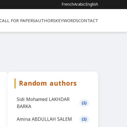
French
Arabic
English
CALL FOR PAPERS
AUTHORS
KEYWORDS
CONTACT
Random authors
Sidi Mohamed LAKHDAR
(2)
BARKA
Amina ABDULLAH SALEM
(2)