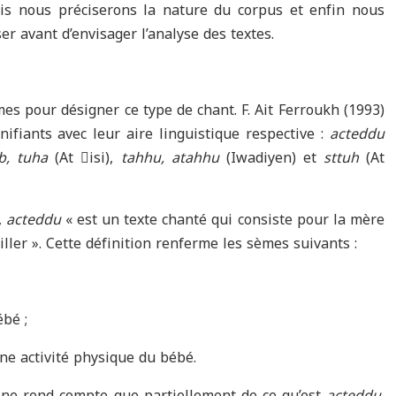
uis nous préciserons la nature du corpus et enfin nous
ser avant d’envisager l’analyse des textes.
es pour désigner ce type de chant. F. Ait Ferroukh (1993)
nifiants avec leur aire linguistique respective :
acteddu
eb, tuha
(At isi),
tahhu, atahhu
(Iwadiyen) et
sttuh
(At
,
acteddu
« est un texte chanté qui consiste pour la mère
iller ». Cette définition renferme les sèmes suivants :
ébé ;
ne activité physique du bébé.
» ne rend compte que partiellement de ce qu’est
acteddu.