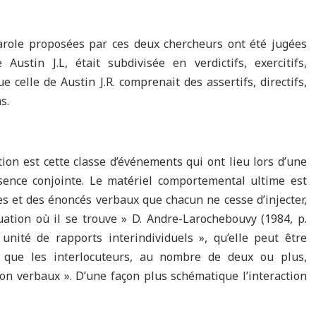
parole proposées par ces deux chercheurs ont été jugées
Austin J.L, était subdivisée en verdictifs, exercitifs,
e celle de Austin J.R. comprenait des assertifs, directifs,
s.
ction est cette classe d’événements qui ont lieu lors d’une
sence conjointe. Le matériel comportemental ultime est
es et des énoncés verbaux que chacun ne cesse d’injecter,
uation où il se trouve » D. Andre-Larochebouvy (1984, p.
 unité de rapports interindividuels », qu’elle peut être
 que les interlocuteurs, au nombre de deux ou plus,
on verbaux ». D’une façon plus schématique l’interaction