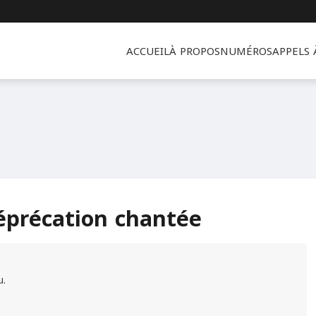
ACCUEIL
À PROPOS
NUMÉROS
APPELS
éprécation chantée
u.