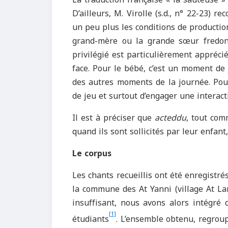
D’ailleurs, M. Virolle (s.d., n° 22-23) r
un peu plus les conditions de productio
grand-mère ou la grande sœur fredon
privilégié est particulièrement appréci
face. Pour le bébé, c’est un moment de
des autres moments de la journée. Pour
de jeu et surtout d’engager une interac
Il est à préciser que
acteddu
, tout com
quand ils sont sollicités par leur enfant,
Le corpus
Les chants recueillis ont été enregistré
la commune des At Yanni (village At L
insuffisant, nous avons alors intégré d
[1]
étudiants
. L’ensemble obtenu, regroup