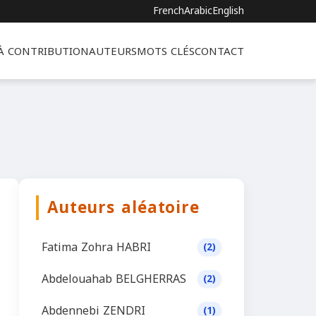
French
Arabic
English
 À CONTRIBUTION
AUTEURS
MOTS CLÉS
CONTACT
Auteurs aléatoire
Fatima Zohra HABRI
(2)
Abdelouahab BELGHERRAS
(2)
Abdennebi ZENDRI
(1)