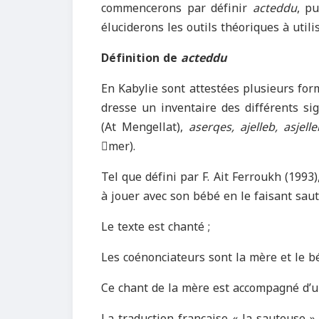
commencerons par définir
acteddu
, p
éluciderons les outils théoriques à utili
Définition de
acteddu
En Kabylie sont attestées plusieurs form
dresse un inventaire des différents sig
(At Mengellat),
aserqes, ajelleb, asjell
mer).
Tel que défini par F. Ait Ferroukh (1993)
à jouer avec son bébé en le faisant saut
Le texte est chanté ;
Les coénonciateurs sont la mère et le b
Ce chant de la mère est accompagné d’u
La traduction française « la sauteuse 