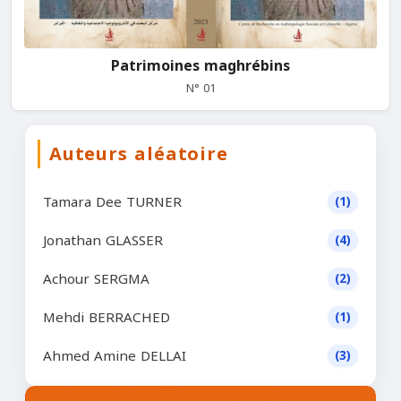
Patrimoines maghrébins
N° 01
Auteurs aléatoire
Tamara Dee TURNER
(1)
Jonathan GLASSER
(4)
Achour SERGMA
(2)
Mehdi BERRACHED
(1)
Ahmed Amine DELLAI
(3)