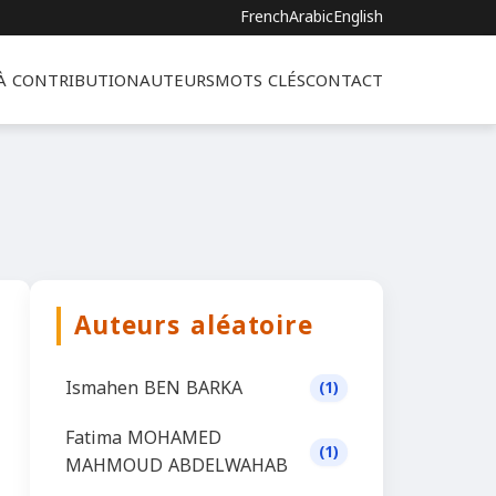
French
Arabic
English
 À CONTRIBUTION
AUTEURS
MOTS CLÉS
CONTACT
Auteurs aléatoire
Ismahen BEN BARKA
(1)
Fatima MOHAMED
(1)
MAHMOUD ABDELWAHAB