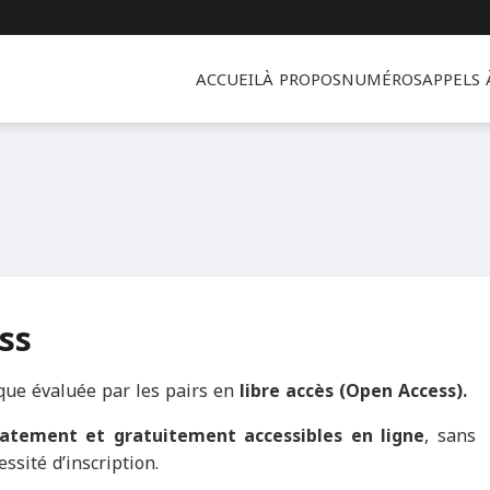
ACCUEIL
À PROPOS
NUMÉROS
APPELS
ss
ique évaluée par les pairs en
libre accès (Open Access).
tement et gratuitement accessibles en ligne
, sans
ssité d’inscription.