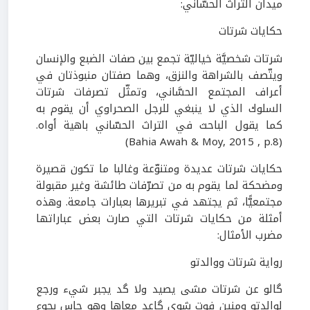
ميدان التراث الحسّاني:
حكايات شرتات
شرتات شخصيَّة خياليّة تجمع بين صفات الضبع والإنسان
ويتّصف بالشراهة والنزق، وهما صفتان منبوذتان في
أعراف المجتمع الحسَّاني، وتمثّل تصرفات شرتات
السلوك الذي لا ينبغي للرجل الصحراوي أن يقوم به
كما يقول الباحث في التراث الحسّاني باهية أواه.
(Bahia Awah & Moy, 2015 , p.8)
حكايات شرتات عديدة ومتنوّعة وغالبا ما تكون قصيرة
ومضحكة لما يقوم به من تصرّفات طائشة وغير مقبولة
مجتمعيًّا، ثم يجتهد في تبريرها بعبارات جامعة. وهذه
أمثلة من حكايات شرتات التي صارت بعض عباراتها
مضرب الأمثال:
رواية شرتات ووالدتو
گالو عن شرتات مشى يصيد ولا گد يجبر شيء ورجع
لوالدتو ومنين فوت شوي گاعد معاها وهو حاس بجوع