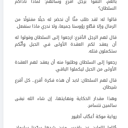
بالغم، التقوا برجل أقرع وسألهم: لماذا ناداكم
السلطان؟
قالوا له: لقد طلب منّا أن نحضر له حبلًا مفتولًا من
الرمال وإلا قطّع رؤوسنا جميعا، ولا ندري ماذا سنفعل.
قال لهم الرجل الأقرع: ارجعوا إلى السلطان وقولوا له
أن يعقد لكم العقدة الأولى في الحبل وأنّكم
ستكملون فتله.
رجعوا إلى السلطان وطلبوا منه أن يعقد لهم العقدة
الأولى من الحبل ليكملوا الباقي.
قال لهم السلطان: لابد أن هذه فكرة أقرع... كل أقرع
شيطان.
وهذا مقدار الحكاية ونهايتها، إن شاء الله نبقى
سالمين نتسامر.
رواية موكة أعگاب أطيور
گالوا اللولين عن بلقيس منين شدها سيّدنا سليمان