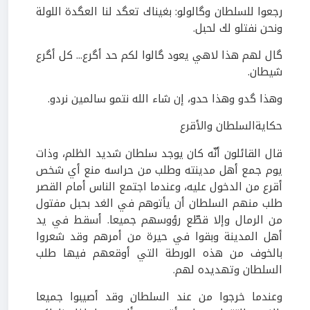
رجعوا للسلطان وگالولو: بغيناك تعگد لنا العگدة اللولة
ونحن نفتلو لك لحبل.
گال لهم هذا لاهي يعود گالوا لكم حد أگرع... كل أگرع
شيطان.
وهذا گدو وهذا حدو، إن شاء الله نتمو سالمين نردو.
حكايةالسلطان والأقرع
قال القائلون أنّه كان يوجد سلطان شديد الظلم، وذات
يوم جمع أهل مدينته وطلب من حراسه منع أي شخص
أقرع من الدخول عليه، وعندما اجتمع الناس أمام القصر
طلب منهم السلطان أن يأتوهم في الغد بحبل مفتول
من الرمال وإلا قطّع رؤوسهم جميعا. أسقط في يد
أهل المدينة وبقوا في حيرة من أمرهم وقد شعروا
بالخوف من هذه الورطة التي أوقعهم فيها طلب
السلطان وتهديده لهم.
وعندما خرجوا من عند السلطان وقد أصيبوا جميعا