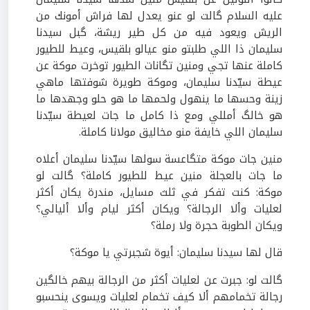
عليه السلام گالت لو عنو يعدل لها فراش أمونك من
الريش ويعود فيه من كل طير ريشة، گبل سيدنا
سليمان ذا اللي طلبتو منو عيالو بلقيس، وعيط للطيور
كاملة عنها تجي ومنين تگانات الطيور توخرت موكة عن
عيطة سيّدنا سليمان، وموكة طويرة شوفتها ماهي
زينة وحسها ما ينهول ولحمها ما هو حلو وجهدها ما
هو خالگ أمللي ومع ذا كامل ما جات لعيطة سيّدنا
سليمان اللي خايفة منو مخاليق مولانا كاملة.
منين جات موكة متگاعسة سولها سيّدنا سليمان أعلاه
ما جات بالعجلة منين عيط للطيور كاملة؟ گالت لو
موكة: كنت تفكر في ثلث مسايل، مندرة يكان أكثر
لعليات وألا الرجالة؟ ويكان أكثر ليام وألا أليالي؟
ويكان الطوبة حجرة ولا رملة؟
قال لها سيدنا سليمان: أيوة شجبرتي يا موكة؟
گالت لو: جبرت عن لعليات أكثر من الرجالة بيهم خالگين
رجالة تخمامهم ألا كيف تخمام لعليات ويسوى ينحسبو