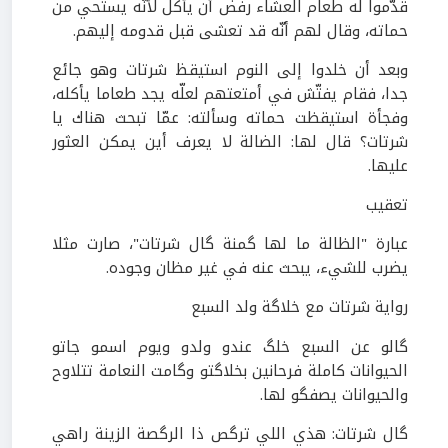
قدَّموا له طعام العشاء رفض أن يأكل لأنّه يستحي من
حماته، وقال لهم أنّه قد تعشى قبل قدومه إليهم.
وبعد أن خلدوا إلى النوم استيقظ شرتات وهو جائع
جدا، فقام يفتّش في أمتعتهم لعلّه يجد طعاما يأكله،
وفجأة استيقظت حماته وسألته: عمّا تبحث هناك يا
شرتات؟ قال لها: الضالة لا يعرف أين يمكن العثور
عليها.
تعقيب
عبارة "الظالة ما لها گمنة گال شرتات"، صارت مثلا
يضرب للشيء، يبحث عنه في غير مظان وجوده.
رواية شرتات مع خلاگة ولد السبع
گالو عن السبع خلگ عندو ولدو ويوم اسمو جاتو
الحيوانات كاملة فرحانين بخلاگتو وگامت النعامة تتلاوح
والحيوانات يصفگو لها.
گال شرتات: هذي اللي ترگص ذا الرگصة الزينة راهي