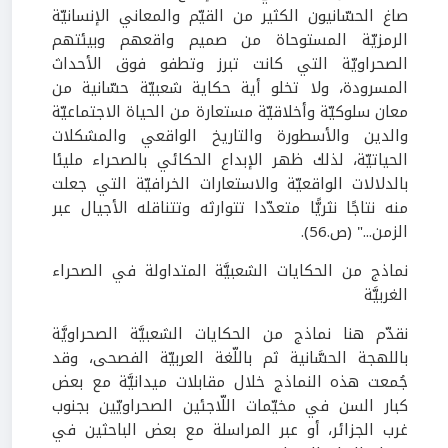
صاغ الحسّانيون الكثير من القيّم والمعاني الإنسانيّة
الرمزيّة المستوحاة من صميم واقعهم وبيئتهم
الصحراويّة التي كانت تبرز وتطفو فوق الأحداث
المسرودة، ولا تخلو أية حكاية شعبيّة حسّانية من
معان سلوكيّة وأخلاقيّة مستعارة من الحياة الاجتماعيّة
والدين والأسطورة والتاريخ الواقعي والمشكلات
الحياتيّة، لذلك ظهر الإبداع الحكائي بالصحراء مليئا
بالدلالات الواقعيّة والاستعارات الخرافيّة التي جعلت
منه نتاجًا نثريًّا متعدّدا تتوارثه وتتناقله الأجيال عبر
الزمن..." (ص.56).
نماذج من الحكايات الشعبيَّة المتداولة في الصحراء
الغربيَّة
نقدّم هنا نماذج من الحكايات الشعبيَّة الصحراويَّة
باللهجة الحسَّانية ثم باللّغة العربيّة الفصحى، وقد
جُمعت هذه النماذج خلال مقابلات ميدانيَّة مع بعض
كبار السن في مخيّمات اللّاجئين الصحراويّين بجنوب
غرب الجزائر، أو عبر المراسلة مع بعض الباحثين في