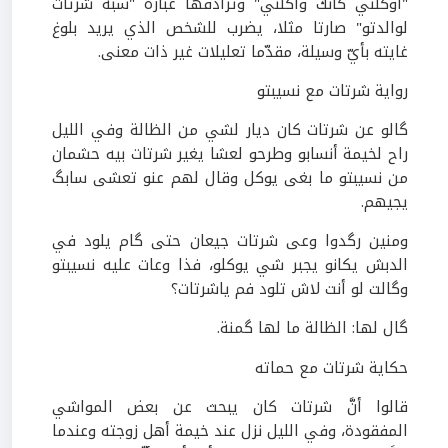
"أوكلني كانك واكلني" وترادفها عبارة "سبة شرتات
لوالدتو" صارتا مثلا، يضرب للشخص الذي يريد بلوغ
غايته بأيّ وسيلة، مقدّما تعليلات غير ذات معنى.
رواية شرتات مع نسيبتو
گالو عن شرتات كان ديار لشي من الظالة وفي الليل
راح لخيمة أنسابو وطرحو لعشا يغير شرتات بيه حشمان
من نسيبتو ما بغى يوكل وقال لهم عنو تعشى سابگ
يجيهم.
ومنين رگدوا وعى شرتات جيعان حتى گام يلود في
الدبش يكانو يجبر شي يوكلو، فذا وعات عليه نسيبتو
وگالت لو أنت لاش تلود فم ياشرتات؟
گال لها: الظالة ما لها گمنة.
حكاية شرتات مع حماته
قالوا أنَّ شرتات كان يبحث عن بعض المواشي
المفقودة، وفي الليل نزل عند خيمة أهل زوجته وعندما