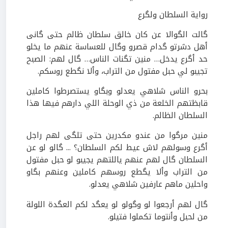
رواية السلطان ولگرع
گالت الگوالا عن كان خالق سلطان ظالم حتى گانى
أهل دشرتو گدام قصرو وگال للعساسة عنهم ما يخلو
حد أگرع يدخل… منين تگنات الناس… گال لهم: الصبح
تجيبو لي حبل مفتول من التراب، وألا نگطع روسكم.
بحرو الناس شلاهي يعدلو وبگاو يستصرطوا كاملين
قابظتهم الخلعة من ذي الوحلة اللي دارهم فيها هذا
السلطان الظالم.
منين مرگوا من عندو مكدرين حتى تلگى لهم راجل
أگرع وسولهم لاش عيط لكم السلطان؟ ... گالو لو عن
السلطان گال لهم عنهم ياللتهم يجيبو لو حبل مفتول
من التراب وألا يگطع روسهم كاملين وعنهم بگاو
واحلين ماهم عارفين شلاهي يعدلو.
گال لهم أرجعوا لو وگولو لو يعگد لكم العگدة اللولة
من لحبل وأنتوما تكملوا فتيلو.