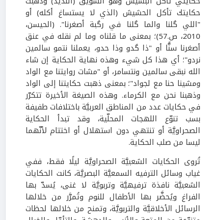
حكايتي تأكل البسيس وهو السويق (اللذيذ) وذهبت
حكايتك تأكل الحشيش (الذي لا يستساغ أكله) أو
"اللي گلنا والما گلنا في رگبة أصغرنا". (الحيسن،
2010، ص.57)؛ بمعنى ما قلناه وما لم نقله في عنق
أصغرنا سنًّا أو "ذا گدو وذا حدو، يعملنا نتمو سالمين
نردو"؛ أي هذا كل شيء وهذه نهاية الحكاية إن شاء
الله نبقى سالمين ونتسامر، أو "مشات روايتنا مع الواد
ومشينا حنا مع لجواد"؛ بمعنى ذهبت حكايتنا إلى الواد
وذهبنا نحن مع الكرماء. وهذه الصيغة الأخيرة تتكرّر
في حكايات عدد من المناطق العربيَّة باختلافات طفيفة
بسب تنوّع اللهجات المحلّية، وقد تبدأ الحكاية
الصحراويَّة أو تنتهي دون استهلال أو اختتام لأنّهما
ليسا من صلب الحكاية.
تُروى الحكايات الشعبيَّة الصحراويَّة ليلًا فقط، ففي
غياب وسائل الترفيه السمعيَّة البصريَّة، كانت الحكايات
الشعبيَّة نافذة ترفيهيَّة وتربويَّة لا غنى، يُسدّ بها
الفراغ ويُحضَّر بها الأطفال للنوم وتُمرَّر من خلالها
الرسائل الأخلاقيَّة والتربويَّة، وتمنح من خلالها لحظات