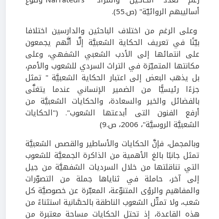
رغم تعدّد الحاكين والمراد "Narrateurs"وتنوّع
أساليبهم الروائيّة" (ص.55).
وعلى الرغم من اختلاف الباحثين والدارسين اختلافا
بيّنًا في تعريف الحكاية الشعبيَّة إلَّا أنَّهم يجمعون
على انتمائها إلى الأدب الشعبي الشفهي، وعلى
مكانتها المتميّزة في التراث السردي للشعوب والأمم،
بل يذهب البعض إلى اعتبار الحكاية الشعبيَّة " تمثل
جزءًا رئيسيًّا من الضمير الإنساني عندما يتغنَّى
بالفضائل والخير والسعادة، والحكايات الشعبيَّة من
أرفع الفنون التى أبدعتها الشعوب". ("الحكايات
الشعبيَّة الروسيَّة"، 2006، ص.9)
وبالمجمل، فإنَّ الحكايات والأساطير والقصص الشعبيَّة
تمثل جانبًا بالغ الأهمية من الذاكرة الجمعيَّة للشعوب
التي تناقلتها من خلال السرديات الشفهيَّة من جيل
إلى آخر، حاملة في ثناياها جملة من التصوّرات
والمفاهيم والرؤى المتنوّعة، المعبّرة عن خصوصيَّة كل
شعب، ولا تمثّل الشعوب الناطقة بالحسَّانية استثناءً من
هذه القاعدة، إذ تحتل الحكايات مساحة معتبرة من