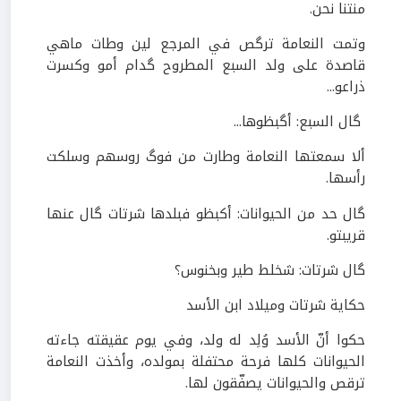
منتنا نحن.
وتمت النعامة ترگص في المرجع لين وطات ماهي
قاصدة على ولد السبع المطروح گدام أمو وكسرت
ذراعو...
گال السبع: أگبظوها...
ألا سمعتها النعامة وطارت من فوگ روسهم وسلكت
رأسها.
گال حد من الحيوانات: أكبظو فبلدها شرتات گال عنها
قريبتو.
گال شرتات: شخلط طير وبخنوس؟
حكاية شرتات وميلاد ابن الأسد
حكوا أنّ الأسد وُلِد له ولد، وفي يوم عقيقته جاءته
الحيوانات كلها فرحة محتفلة بمولده، وأخذت النعامة
ترقص والحيوانات يصفّقون لها.