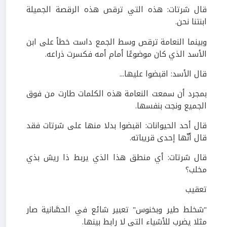
قال شرتات: هذه التي ترقص هذه الرقصة الجميلة
ابنتنا نحن.
وبينما النعامة ترقص وسط الجمع داست خطأ على ابن
الأسد الذي كان موضوعًا أمام أمه فكسرت ذراعه.
قال الأسد: اقبضوا عليها...
بمجرد أن سمعت النعامة هذه الكلمات طارت من فوق
الجميع ونجت بنفسها.
قال أحد الحيوانات: اقبضوا بدلا منها على شرتات فقد
قال أنّها إحدى قريباته.
قال شرتات: أي منطق هذا الذي يربط ذا ريش بذي
مخلب؟
تعقيب
"شخلط طير وبخنوس" تعبير شائع في الحسَّانية صار
مثلا يضرب للأشياء التي لا رابط بينها.