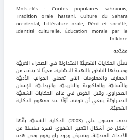
Mots-clés : Contes populaires sahraouis,
Tradition orale hassani, Culture du Sahara
occidental, Littérature orale, Récit et société,
Identité culturelle, Éducation morale par le
folklore.
مقدّمة
تمثّل الحكايات الشعبيَّة المتداولة في الصحراء الغربيَّة
ومحيطها الناطق باللهجة الحسَّانية، معينًا لا ينضب من
المعارف والمعلومات التي تغطي الجوانب الأدبيَّة
واللّسانيَّة والفلكورية والتاريخيَّة والإبداعيَّة للإنسان
الصحراوي، وقبل الخوض في عالم الحكايات الشعبيَّة
الصحراويَّة ينبغي أن نتوقف أوّلًا عند مفهوم الحكاية
الشعبيَّة.
تصف ميسون علي (2003) الحكاية الشعبيَّة بأنَّها
"شكل من أشكال التعبير الشفوي، تسرد سلسلة من
الأحداث المتخيّلة، وتفترض وجود راوٍ يقوم بقص هذه