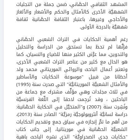
المشهد الثقافي الحسَّاني، ضمن جملة من التجليات
الشفهيَّة الأخرى كالأمثال والحكم والأشعار والألغاز
والأحاجي وغيرها، باعتبار الثقافة الحسَّانية ثقافة
شفهيَّة بالدرجة الأولى.
رغم أهمية الحكايات في التراث الشعبي الحسَّاني
فإنَّها لم تحظ بما تستحق من الدراسة والتحليل
والتدوين، مما عرَّض الكثير منها للضياع والنسيان، كما
هو الحال مع كثير من عناصر التراث الشعبي الأخرى،
وتعتبر أعمال الباحث والروائي الموريتاني محمد ولد
أحظانا من قبيل "موسوعة الحكايات والأساطير
والأمثال الشعبيَّة الموريتانيَّة" التي صدرت سنة (1995)
في ثلاث مجلدات وهي مؤلَّف مشترك مع جماعة من
الباحثين ، وقد تُرجِمت لاحقا إلى اللّغة الفرنسيَّة
ونُشِرت سنة (2007) و"المتخيَّل في الحكاية الحسَّانية:
دراسة لسانيَّة أنثروبولوجيَّة رمزيَّة" الصادر سنة (2013)،
من أهم ما تمَّ إنجازه في سياق جمع وتقديم الحكايات
الشعبيَّة الحسَّانية في موريتانيا، إلى جانب كتاب
"حكايات جدي الصحراويَّة" الذي نشره الباحث باهية