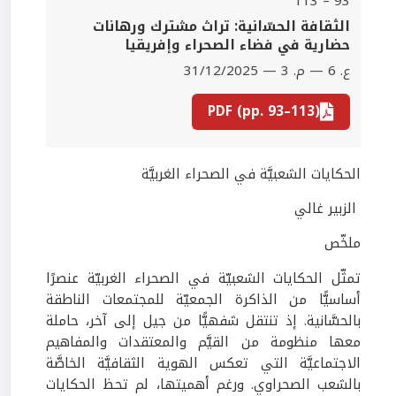
93 – 113
اﻟﺜﻘﺎﻓﺔ اﻟﺤﺴّاﻧﻴﺔ: ﺗﺮاث ﻣﺸﺘﺮك ورﻫﺎﻧﺎت
ﺣﻀﺎرﻳﺔ ﻓﻲ ﻓﻀﺎء اﻟﺼﺤﺮاء وإﻓﺮﻳﻘﻴﺎ
ع. 6 — م. 3 — 31/12/2025
PDF (pp. 93–113)
الحكايات الشعبيَّة في الصحراء الغربيَّة
الزبير غالي
ملخّص
تمثّل الحكايات الشعبيّة في الصحراء الغربيّة عنصرًا
أساسيًّا من الذاكرة الجمعيّة للمجتمعات الناطقة
بالحسَّانية. إذ تنتقل شفهيًّا من جيل إلى آخر، حاملة
معها منظومة من القيَّم والمعتقدات والمفاهيم
الاجتماعيَّة التي تعكس الهوية الثقافيَّة الخاصَّة
بالشعب الصحراوي. ورغم أهميتها، لم تحظ الحكايات