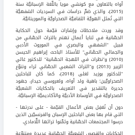
أواه بالتعاون مع كونشي مويا باللّغة الإسبانيَّة سنة
(2015)، والذي ضمَّ دراسات في السرديات الشفهيَّة
التي تُمثل الهويَّة الثقافيَّة الصحراويَّة والموريتانيَّة.
وقد وردت ملاحظات وإشارات قيّمة حول الحكاية
الحسَّانية في ثنايا أعمال تهتم بالتراث الحسَّاني من
قبيل "الشفهي والبصري في الموروث الأدبي
والجمالي الحسَّاني" للأستاذ الباحث إبراهيم الحيسن
(2010) و"نظرات في اللهجة الحسَّانية" للدكتور غالي
الزبير (2013) و"التراث الشعبي الحسَّاني ثراء وتنوّع
"للدكتور بوزيد لغلى (2018)، كما كان للباحثين
الصحراويَّين؛ باهية ولد أواه، ولعروسي حيدار، جهود
جديرة بالتقدير في التعريف بالحكايات الشعبيَّة
الصحراويَّة في الأوساط الأدبيَّة والأكاديميَّة الإسبانيَّة.
دون أن نُغفِل بعض الأعمال القيّمة - على ندرتها -
التي قام بها بعض الباحثين الإسبان والفرنسيّين الذين
درسوا المجتمعات الحسَّانية وثمَّنوا تراثها اللَّامادي.
الحكايات والقصص الشعبيَّة الحسَّانية عديدة ومتنوّعة