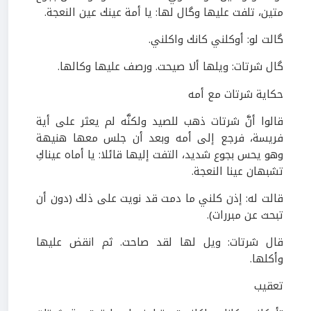
متين، تلفت عليها وگال لها: يا أمة عينك عين النعجة.
گالت لو: أوكلني كانك واكلني.
گال شرتات: ويلها ألا صيحت. ورصف عليها وكالها.
حكاية شرتات مع أمه
قالوا أنَّ شرتات ذهب للصيد ولكنَّه لم يعثر على أية
فريسة، فرجع إلى أمه وبعد أن جلس معها هنيهة
وهو يحس بجوع شديد، التفت إليها قائلا: يا أماه عيناكِ
تشبهان عينا النعجة.
قالت له: إذن كلني ما دمت قد نويت على ذلك (دون أن
تبحث عن مبررات).
قال شرتات: ويل لها لقد صاحت. ثم انقض عليها
وأكلها.
تعقيب