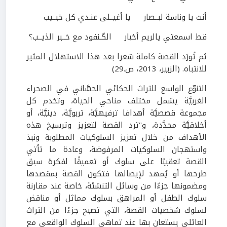
أنت يا وناسة لبــصار يا أغيــلى عنـدي كل خبــيب
قط اسمعتي يالريم أخبار الگـنفود مع خــبر الذيــب؟
ثم تُورَد القصة كاملة شعرا بعد هذا الاستهلال المثير
للانتباه. (الزبير، 2013، ص.29)
التنوّع الواسع للتراث الحكائي الحسَّاني في الصحراء
الغربيَّة يشمل مختلف مناحي الحياة، وتخدم كل
مجموعة قصصيَّة أهدافا ترفيهيَّة، تربويَّة، دينيَّة، أو
أخلاقيَّة محدَّدة، و"ترد القصة لتعزيز وترسيخ هذه
الأهداف من خلال تعزيز السلوكيات المطلوبة ونبذ
واستهجان السلوكيات المرفوضة، وعادة ما تأتي
القصة تعقيبًا على سلوك أو تعميقًا لفكرة سبق
طرحها أو يُمهد لإيصالها فتكون القصة بمقصدها
ومضمونها جزءًا من وسائل التنشئة، خاصة عند مقارنة
سلوك الطفل أو المراهق بسلوك مماثل أو مناقض
لسلوك شخصيات القصة، التي تصبح جزءًا من التراث
العائلي يستعان بها عند تماهي السلوك الواقعي مع