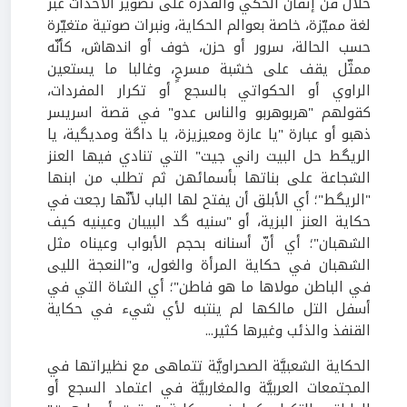
خلال فن إتقان الحكي والقدرة على تصوير الأحداث عبر
لغة مميّزة، خاصة بعوالم الحكاية، ونبرات صوتية متغيّرة
حسب الحالة، سرور أو حزن، خوف أو اندهاش، كأنّه
ممثّل يقف على خشبة مسرحٍ، وغالبا ما يستعين
الراوي أو الحكواتي بالسجع أو تكرار المفردات،
كقولهم "هربوهربو والناس عدو" في قصة اسريسر
ذهبو أو عبارة "يا عازة ومعيزيزة، يا داگة ومديگية، يا
الريگط حل البيت راني جيت" التي تنادي فيها العنز
الشجاعة على بناتها بأسمائهن ثم تطلب من ابنها
"الريگط"؛ أي الأبلق أن يفتح لها الباب لأنّها رجعت في
حكاية العنز البزية، أو "سنيه گد البيبان وعينيه كيف
الشهبان"؛ أي أنّ أسنانه بحجم الأبواب وعيناه مثل
الشهبان في حكاية المرأة والغول، و"النعجة الليى
في الباطن مولاها ما هو فاطن"؛ أي الشاة التي في
أسفل التل مالكها لم ينتبه لأي شيء في حكاية
القنفذ والذئب وغيرها كثير...
الحكاية الشعبيَّة الصحراويَّة تتماهى مع نظيراتها في
المجتمعات العربيَّة والمغاربيَّة في اعتماد السجع أو