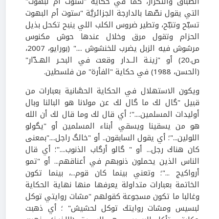
الطباق والتكرار، كما في حكاية "ستوت أم لبهوت"
التي يقول نصّها بالدارجة الجزائريَّة "ستوت أم البهوت
تسبّح وتنبّح، وتطير ضروس الكلب اللي ينبح تكحل بذيل
الحزام وتقول مرق وخلال عندها حوش مكنوس
مرشوش فيه الزبل يضرب للخنشوش ...." (بورايو، 2007،
ص.20) أو "زينـة الــدار وقعت في البحـر الهـدّار"
(الحسن، 1988) في حكاية "الفأرة" من فلسطين.
ويكون الاستهلال في الحكاية الحسَّانية بعبارات من
قبيل "گال لك ما گال لك عن مولانا هو البالنا وبال
أوليدات المسلمين...."؛ أي قال لك وما قال لك أن الله
هو من يسقينا ويسقي أبناء المسلمين أو "يگولو
اللولين..."؛ أي يقول السابقون.. أو "خالگ راجل...."بمعنى
كان هناك رجل... أو " گالو أرگاب الذنوب...."؛ أي قال
الناس الذين يحملون ذنوبهم في أعناقهم... أو "تمو
أرواكيج ..."؛ وتعني بينما كان قوم...، بينما تكون
الخاتمة بعبارات متداولة يعرفها منها نهاية الحكاية
وغالبا ما تكون مسجوعة كقولهم "مشات روايتي توكل
لبسيس ومشات روايتك توكل لحشيش" ؛ أي ذهبت