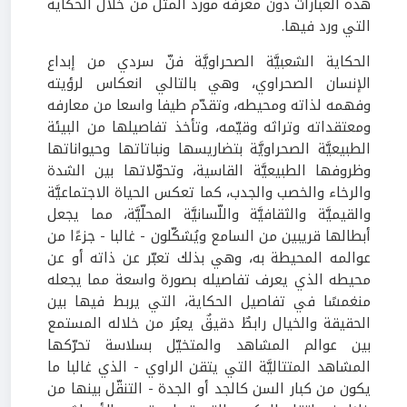
هذه العبارات دون معرفة مورد المثل من خلال الحكاية
التي ورد فيها.
الحكاية الشعبيَّة الصحراويَّة فنّ سردي من إبداع
الإنسان الصحراوي، وهي بالتالي انعكاس لرؤيته
وفهمه لذاته ومحيطه، وتقدّم طيفا واسعا من معارفه
ومعتقداته وتراثه وقيّمه، وتأخذ تفاصيلها من البيئة
الطبيعيَّة الصحراويَّة بتضاريسها ونباتاتها وحيواناتها
وظروفها الطبيعيَّة القاسية، وتحوّلاتها بين الشدة
والرخاء والخصب والجدب، كما تعكس الحياة الاجتماعيَّة
والقيميَّة والثقافيَّة واللّسانيَّة المحلّيَّة، مما يجعل
أبطالها قريبين من السامع ويُشكّلون - غالبا - جزءًا من
عوالمه المحيطة به، وهي بذلك تعبّر عن ذاته أو عن
محيطه الذي يعرف تفاصيله بصورة واسعة مما يجعله
منغمسًا في تفاصيل الحكاية، التي يربط فيها بين
الحقيقة والخيال رابطٌ دقيقٌ يعبُر من خلاله المستمع
بين عوالم المشاهد والمتخيّل بسلاسة تحرّكها
المشاهد المتتاليَّة التي يتقن الراوي - الذي غالبا ما
يكون من كبار السن كالجد أو الجدة - التنقّل بينها من