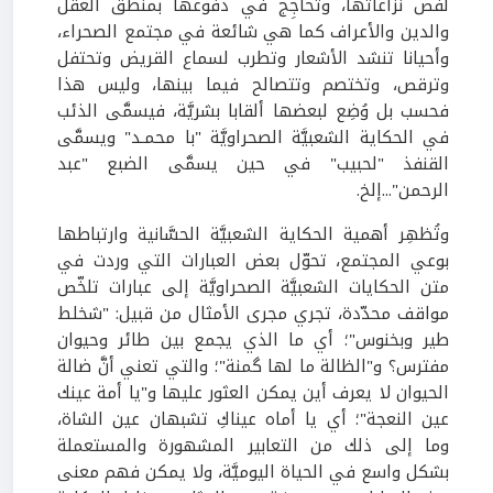
لفضّ نزاعاتها، وتُحاجِج في دفوعها بمنطق العقل
والدين والأعراف كما هي شائعة في مجتمع الصحراء،
وأحيانا تنشد الأشعار وتطرب لسماع القريض وتحتفل
وترقص، وتختصم وتتصالح فيما بينها، وليس هذا
فحسب بل وُضِع لبعضها ألقابا بشريَّة، فيسمَّى الذئب
في الحكاية الشعبيَّة الصحراويَّة "با محمـد" ويسمَّى
القنفذ "لحبيب" في حين يسمَّى الضبع "عبد
الرحمن"...إلخ.
وتُظهِر أهمية الحكاية الشعبيَّة الحسَّانية وارتباطها
بوعي المجتمع، تحوّل بعض العبارات التي وردت في
متن الحكايات الشعبيَّة الصحراويَّة إلى عبارات تلخّص
مواقف محدّدة، تجري مجرى الأمثال من قبيل: "شخلط
طير وبخنوس"؛ أي ما الذي يجمع بين طائر وحيوان
مفترس؟ و"الظالة ما لها گمنة"؛ والتي تعني أنَّ ضالة
الحيوان لا يعرف أين يمكن العثور عليها و"يا أمة عينك
عين النعجة"؛ أي يا أماه عيناكِ تشبهان عين الشاة،
وما إلى ذلك من التعابير المشهورة والمستعملة
بشكل واسع في الحياة اليوميَّة، ولا يمكن فهم معنى