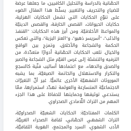
الحسَّانية بالدراسة والتحليل الكافيين، ما جعلها عرضة
للضياع والتحريف والتغيير. يسلّط هذا المقال الضوء
على تنوّع الحكايات التي تشمل الحكايات الهزلية،
حكايات الحيوانات، القصص الخارقة، والقصص الدينيّة
والمواعظ الأخلاقيّة. ومن أبرز هذه الحكايات: "القنفذ
والذئب"، "أسريسر ذهبو"، و"العنز البزية"، والتي تعكس
الحكمة والشجاعة والأخلاق، وتمزج بين الواقع
والخيال. تلعب الحكايات الحسَّانية أدوارًا متعدّدة، من
الترفيه والتنشئة إلى غرس القيّم مثل الشجاعة والصبر
والصدق والدهاء، مع اعتمادها أساليب فنّية كالسجع
والتكرار والاستهلال والخاتمة الصيغيّة، بما يشبه
الموروثات الشفهيّة الأخرى عالميًّا. غير أنَّ التغيرّات
الاجتماعيَّة المتسارعة والعولمة تهدّد استمرارها، ممّا
يستدعي توثيقها وحمايتها للحفاظ على هذا الجزء
المهم من التراث اللّامادي الصحراوي.
الكلمات المفتاحيّة: الحكايات الشعبيّة الصحراويّة،
التراث الشفهي الحسَّاني، ثقافة الصحراء الغربيَّة،
الأدب الشفوي، السرد والمجتمع، الهوية الثقافيَّة،