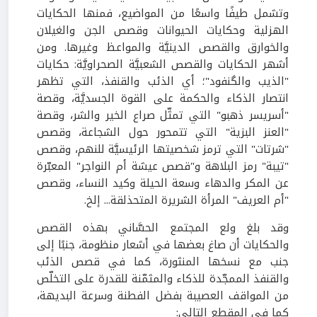
وتشمل طيفًا واسعًا من المواضيع، فمنها الحكايات
الهزلية وحكايات الحيوانات وقصص الجن والغيلان
والخوارق والقصص الدينيَّة والمواعظ وغيرها. ومن
أشهر الحكايات والقصص الشعبيَّة الصحراويَّة: حكايات
"الذيب والگنفود"؛ أي الذئب والقنفذ، التي تظهر
انتصار الذكاء والحكمة على القوة الجسديَّة، وقصة
"أسريسر ذهبو" التي تمثّل صراع الخير والشر، وقصة
"العنز البزية" التي تتمحور حول الشجاعة، وقصص
"شرتات" التي ترمز شخصيتها الرئيسيَّة للنهم، وقصص
"تيبة" رمز البلاهة و"قصص عيشة أم النواجر" المعبّرة
عن المكر والدهاء وسعة الحيلة وكيد النساء، وقصص
"أم العريف" المرأة الشريرة المتحذلقة... إلخ.
وقد بلغ ولع المجتمع الحسَّاني بهذه القصص
والحكايات أن صاغ بعضها في أشعار منظومة، جنبًا إلى
جنب مع نسخها المنثورة، كما في قصص الذئب
والقنفذ الممجّدة للذكاء والمثمّنة للقدرة على التخلّص
من المواقف العصيبة بفضل الفطنة وسرعة البديهة،
كما في المقطع التالي: