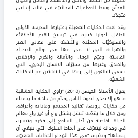
متنوّعة من المتعة والأنس والدهشة، والتأمّل والخيال
المجنّح وسط المغامرات العجائبيّة في قالب إبداعي
متجدّد.
وقد لعبت الحكايات الشعبيَّة باعتبارها المدرسة الأولى
للطفل، أدوارا كبيرة في ترسيخ القيم الأخلاقيَّة
والسلوكيَّات المحبَّذة والتنشئة على معاني الصبر
والشجاعة التي لا غنى عنها في عوالم الصحراء
القاسيّة، وقيّم الوفاء والأمانة والكرم والإخلاص
والصدق وغيرها من مميّزات الانسان البدوي، التي
يسعى البالغون إلى زرعها في الناشئين عبر الحكايات
الشعبيَّة.
يقول الأستاذ الحيسن (2010) "راوي الحكاية الحسَّانية
ما هو إلا صدى لصوت الناس يقدّم من خلاله ما يحفظه
من حكايات يرويها، تقاليد المجتمع وعاداته وأعرافه،
ومن خلال ما يقدّمه تنتقل بشكل واع أو غير واع معالم
الحياة الفاضلة من آذان السامع إلى فكره وتتسرب
في وجدانه ليتعرّف على أنماط السلوك التي ينبغي أن
يتمثلها" ويضيف "في هذا الإبداع الحكايات الشعبيّة،