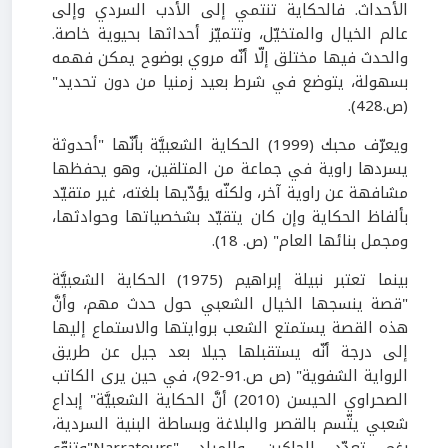
الأحداث. فالحكاية تنتمي إلى الأدب السردي وإلى
عالم الخيال والمتخيّل، وتتميّز أحداثها بحيوية خاصة.
والحدث فيها مختلق إلّا أنّه مروي بوضوح يمكن فهمه
بسهولة، يتوضع في شرط بعيد زمنيا من دون تحديد"
(ص.428).
ويعرّف محبك (1999) الحكاية الشعبيَّة بأنّها "أحدوثة
يسردها راوية في جماعة من المتلقين، وهو يحفظها
مشافهة عن راوية آخر، ولكنّه يؤدّيها بلغته، غير متقيّد
بألفاظ الحكاية وإن كان يتقيّد بشخصياتها وحوادثها،
ومجمل بنائها العام" (ص. 18).
بينما تعتبر نبيلة إبراهيم (1975) الحكاية الشعبيَّة
"قصة ينسجها الخيال الشعبي حول حدث مهم، وأنَّ
هذه القصة يستمتع الشعب بروايتها والاستماع إليها
إلى درجة أنّه يستقبلها جيلا بعد جيل عن طريق
الرواية الشفوية" (ص ص.91-92)، في حين يرى الكاتب
الصحراوي الحيسن (2010) أنَّ الحكاية الشعبيَّة" إبداع
شعبي يتّسم بالقصر والبلاغة وبساطة البنية السردية،