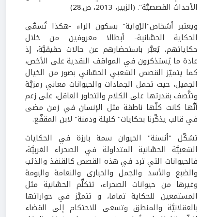
الأحداث القصصيَّة". (الزبير، 2013، ص.28)
ويعتبر أشخاص"الرْواية" بسكون الراء -هكذا تُسمَّى
الحكاية الحسَّانية- أبطالا معروفين من خلال
حكاياتهم، يُعبَّر باستحضارهم عن حالات حقيقيَّة، إذ
عادة ما يُستذكرون في المواقف النقدية على الأخص،
كما يتميّز القصص الشعبي الحسّاني بصور من الخيال
الجميل، حيث تحمل الجمادات والحيوانات معاني رمزيَّة
وتتَّصف بقدرتها على الكلام والتحاور العاقل، على زعم
أنَّها كانت كلّها ناطقة مثل الإنسان في زمن مضى
في قالب يذكّرنا بحكايات" كليلة ودمنة" لابن المقفّع.
تشكّل "أنسنة" الحيوان سمة بارزة في الحكايات
الشعبيَّة الحسَّانية المتداولة في الصحراء الغربيَّة،
فالحيوانات التي ترد في هذه القصص كالقنفذ والذئب
والضبع والأسد والجمل والحبارى والنعامة والبومة
وغيرها من حيوانات الصحراء، تتكلَّم الحسَّانية مثل
المستمعين للحكاية تماما، و تتميَّز في حواراتها
بالعقلانيَّة والمنطق وتسعى للاحتكام إلى القضاء