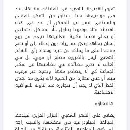
تغرق القصيدة الشعبية في العاطفة، فلا نكاد نجد
في مواضيعها شيئا ينطلق من التفكير العقلي
والمنطقي، فمن غير الممكن أن نجد في هذه
القصائد مثلا موضوعا يتناول حلًّا لمشكل اجتماعي
أو يعالج قضايا فكرية، فغالبيتها تنبعث من روح
إنسان يشاهد ويعبّر عما يراه دون إعطاء رأي أو نصح
معتمدا على ما يملكه من خبرة وسداد رأي. الشاعر
الشعبي ليس بالضرورة مصلح أو مربي، بل في
الغالب لا تخرج قصائده في مضامينها عن تفكير
الجماعة كي لا يتصادم معها، ويصبح غير مرغوب
فيه، أو حتى مطاردا من الجميع لأنه يكون قد تعدى
الخط الذي لا يجب أن يتجاوزه عند تناوله للمواضيع
الاجتماعية.
5
.التشاؤم
يطغى على الشعر الشعبي المزاج الحزين، فيلاحظ
المبالغة الميلودرامية في معظمها، والسبب راجع
إلى كون المواضيع المتناولة، مستقاة من الحياة