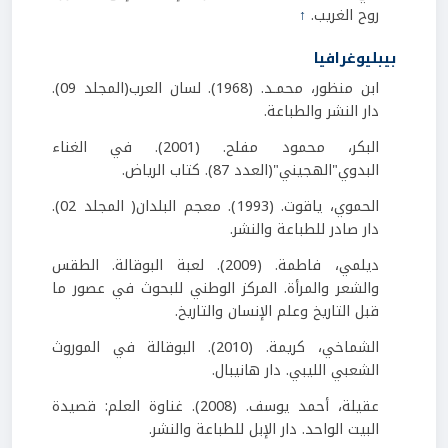
روح الغريب.
↑
بيبليوغرافيا
ابن منظور، محمـد. (1968). لسان العرب(المجلد 09).
دار النشر والطباعة.
البكر، محمود مفلح. (2001). في الغناء
البدوي"الهجيني"(العدد 87). كتاب الرياض.
الحموي، ياقوت. (1993). معجم البلدان( المجلد 02).
دار صادر للطباعة والنشر.
ديلمي، فاطمة. (2009). لعبة البوقالة. الطقس
والشعر والمرأة. المركز الوطني للبحوث في عصور ما
قبل التاريخ وعلم الإنسان والتاريخ.
الشماخي، كريمة. (2010). البوقالة في الموروث
الشعبي الليبي. دار هانيبال.
عقيلة، أحمد يوسف. (2008). غناوة العلم: قصيدة
البيت الواحد. دار الإبل للطباعة والنشر.