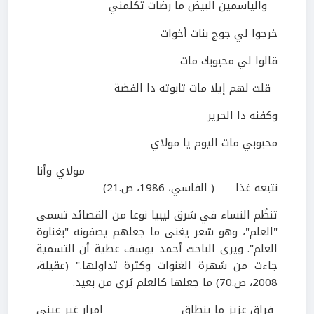
والياسمين البيض ما رضات تكلَمني
خرجوا لي جوج بنات أخوات
قالوا لي محبوبك مات
قلت لهم إيلا مات تابوته دا الفضة
وكفنه دا الحرير
محبوبي مات اليوم يا مولاي
مولاي وأنا
نتبعه غدَا (
الفاسي،
1986
، ص.
21
)
تنظُم النساء في شرق ليبيا نوعا من القصائد تسمى
"العلم"، وهو شعر يغنى ما جعلهم يصفونه "بغناوة
العلم". ويرى الباحث أحمد يوسف عطية أن التسمية
جاءت من شهرة الغنوات وكثرة تداولها." (عقيلة،
2008
، ص.
70
) ما جعلها كالعلم يُرى من بعيد.
فراق عزيز ما ينطاق
إمرار غير عيني