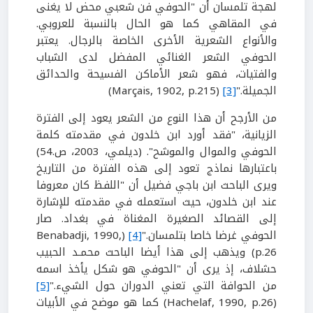
لهجة تلمسان أن "الحوفي فن شعبي محض لا يغنى
في المقاهي كما هو الحال بالنسبة للعروبي.
والأنواع الشعرية الأخرى الخاصة بالرجال. يعتبر
الحوفي الشعر الغنائي المفضل لدى الشباب
والفتيات، فهو شعر الأماكن الفسيحة والحدائق
الجميلة."
[3]
(
Marçais, 1902, p.215
)
من الأرجح أن هذا النوع من الشعر يعود إلى الفترة
الزيانية، "فقد أورد ابن خلدون في مقدمته كلمة
الحوفي والموال والموشح". (
د
يلمي،
2003
، ص.
54
)
باعتبارها نماذج تعود إلى هذه الفترة من التاريخ
ويرى الباحث ابن باجي فضيل
أن "اللفظ كان معروفا
عند ابن خلدون، حيث استعمله في مقدمته للإشارة
إلى القصائد الصغيرة المغناة في بغداد. صار
الحوفي غرضا خاصا بتلمسان."
[4]
(
Benabadji, 1990,
p.26
)
ويذهب
إلى هذا أيضا الباحث محمـد الحبيب
حشلاف، إذ يرى أن "الحوفي هو شكل يأخذ اسمه
من الحوافة التي تعني الدوران حول الشيء."
[5]
(
Hachelaf, 1990, p.26
)
كما هو موضح في الأبيات