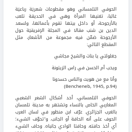
الحوفي التلمساني وهو مقطوعات شعريَة رباعيَة
غالبا، تغنيها المرأة وهي في الحديقة تلعب
بالأرجوحة، أو داخل بيتها تقوم بأعمالها، ولسعد
الدين بن شنب مقالا في المجلة الإفريقيَة حول
الأرجوحة ضمّن فيه مجموعة من الأشعار، مثل
المقطع التالي:
جغلولتي يا بنات والشيخ مجاشي
ويحب أم الحسن في راس الزيتونة
وأنا مع من هويت والناس حسدونا
)
Bencheneb, 1945, p.94
(
الحوفي التلمساني، أحد أشكال الشعر الشعبي
المغاربي الخاص بالنساء وتشتهر به مدينة تلمسان
بالغرب الجزائري. عرّف ابن منظور في لسان العرب
الحوف على أنه الحافة أو الجانب. و"تحوّف الشيء؛
أي أخذ حافته. وحافتا الوادي جانباه. وحاف الشيء