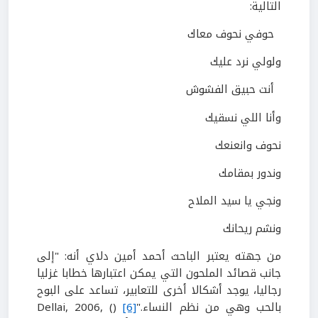
التالية:
حوفي نحوف معاك
ولولي نرد عليك
أنت حبيق الفشوش
وأنا اللي نسقيك
نحوف وانعنعك
وندور بمقامك
ونجي يا سيد الملاح
ونشم ريحانك
من جهته يعتبر الباحث أحمد أمين دلاي أنه: "إلى
جانب قصائد الملحون التي يمكن اعتبارها خطابا غزليا
رجاليا، يوجد أشكالا أخرى للتعابير، تساعد على البوح
بالحب وهي من نظم النساء."
[6]
(
(
Dellai, 2006,