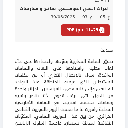
11 – 25
‫التراث الفني الموسيقي. نماذج و ممارسات
ع. 05 — م. 03 — 30/06/2025
PDF (pp. 11–25)
مقدمة
تتميَّز الثقافة المغاربية بتنوّعها واعتمادها على عدّة
لغات محلية، وانفتاحها على اللغات والثقافات
الوافدة، سواء بالاتصال التجاري أو من مخلفات
الاستيطان الذي عرفته المنطقة منذ التواجد
الفينيقي وإلى غاية مجيء الفرنسيين. الجزائر واحدة
من الدول التي عرفت قدوم عدّة عناصر بشرية
وثقافات مختلفة، امتزجت مع الثقافة الأمازيغية
المحلية وأفرزت لنا ما نسميه اليوم بالموروث الثقافي
الجزائري. من بين هذا الموروث الثقافي، المكوّنات
الثقافية لمدينة تلمسان، عاصمة الملوك الزيانيين