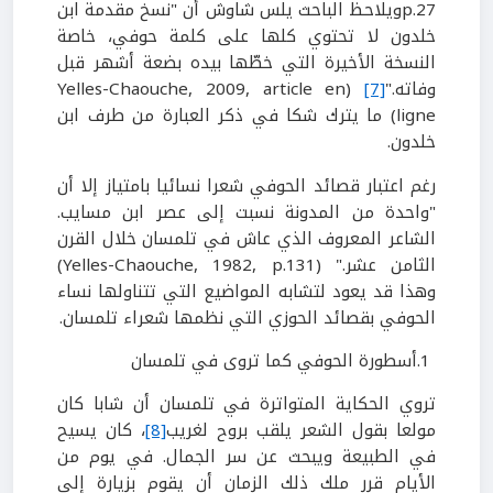
p.27
ويلاحظ الباحث يلس شاوش أن "نسخ مقدمة ابن
خلدون لا تحتوي كلها على كلمة حوفي، خاصة
النسخة الأخيرة التي خطّها بيده بضعة أشهر قبل
وفاته."
[7]
(
Yelles-Chaouche, 2009, article en
ligne
)
ما يترك شكا في ذكر العبارة من طرف ابن
خلدون.
رغم اعتبار قصائد الحوفي شعرا نسائيا بامتياز إلا أن
"واحدة من المدونة نسبت إلى عصر ابن مسايب.
الشاعر المعروف الذي عاش في تلمسان خلال القرن
الثامن عشر
." (
Yelles-Chaouche, 1982, p.131
)
وهذا قد يعود لتشابه المواضيع التي تتناولها نساء
الحوفي بقصائد الحوزي التي نظمها شعراء تلمسان.
1
.
أسطورة الحوفي كما تروى في تلمسان
تروي الحكاية المتواترة في تلمسان أن شابا كان
مولعا بقول الشعر يلقب بروح لغريب
[8]
، كان يسيح
في الطبيعة ويبحث عن سر الجمال. في يوم من
الأيام قرر ملك ذلك الزمان أن يقوم بزيارة إلى