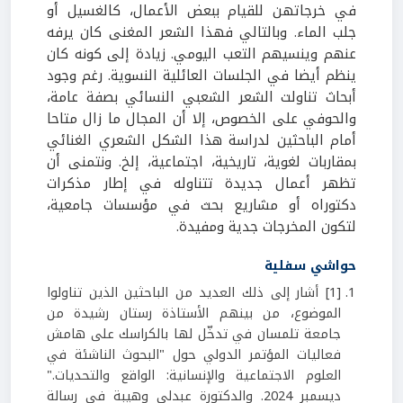
في خرجاتهن للقيام ببعض الأعمال، كالغسيل أو
جلب الماء. وبالتالي فهذا الشعر المغنى كان يرفه
عنهم وينسيهم التعب اليومي. زيادة إلى كونه كان
ينظم أيضا في الجلسات العائلية النسوية. رغم وجود
أبحاث تناولت الشعر الشعبي النسائي بصفة عامة،
والحوفي على الخصوص، إلا أن المجال ما زال متاحا
أمام الباحثين لدراسة هذا الشكل الشعري الغنائي
بمقاربات لغوية، تاريخية، اجتماعية، إلخ. ونتمنى أن
تظهر أعمال جديدة تتناوله في إطار مذكرات
دكتوراه أو مشاريع بحث
في مؤسسات جامعية،
لتكون المخرجات جدية ومفيدة.
حواشي سفلية
[1] أشار إلى ذلك العديد من الباحثين الذين تناولوا
الموضوع، من بينهم الأستاذة رستان رشيدة من
جامعة تلمسان في تدخّل لها بالكراسك على هامش
فعاليات المؤتمر الدولي حول "البحوث الناشئة في
العلوم الاجتماعية والإنسانية: الواقع والتحديات."
ديسمبر 2024. والدكتورة عبدلي وهيبة في رسالة