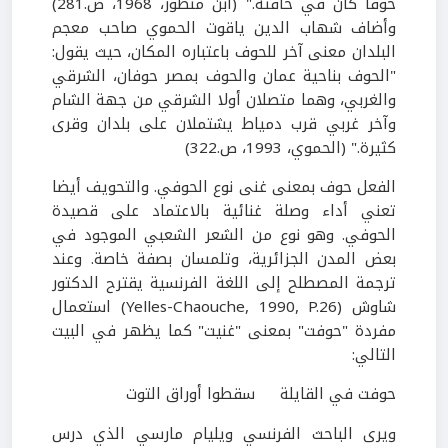
حوفا كان في حافته." (ابن منظور،
1968
، ص.
281
)
وأضاف شهاب الدين ياقوت الحموي صاحب معجم
البلدان معنى آخر للحوف باعتباره المكان، حيث يقول:
"الحوف بناحية عمان والحوف بمصر حوفان، الشرقي
والغربي، وهما متصلان أولا الشرقي من جهة الشام
وآخر غربي قرب دمياط يشتملان على بلدان وقرى
كثيرة." (الحموي،
1993
، ص.
322
)
الفعل حوف بمعنى غنى نوع الحوفي. والتحويف أيضا
تعني أداء وصلة غنائية بالاعتماد على قصيدة
الحوفي. وهو نوع من الشعر الشعبي الموجود في
بعض المدن الجزائرية، وتلمسان بصفة خاصة. وعند
ترجمة المصطلح إلى اللغة الفرنسية يقترح الدكتور
شاوش
(
P.26
Yelles-Chaouche, 1990,
)
استعمال
مفردة "حوفت" بمعنى "غنيت" كما يظهر في البيت
التالي:
حوفت في القايلة سقطوا أوراق التوت
ويرى الباحث الفرنسي ويليام مارسي الذي درس