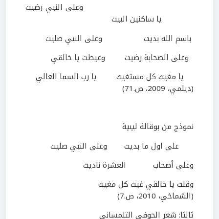
وعلى النبي رضيت
يا ساكنين البيت
باسم الله بديت
وعلى النبي صليت
وعلى الصحابة رضيت
وعيطت يا خالقي
يا مغيث كل مستغيث
يا رب السما العالي
(ديلمي،
2009
، ص.
71
)
نموذج من بوقالة ليبية
على اول ما بديت وعلى النبي صليت
وعلى أصحاب العشرة ناديت
وقلت يا خالقي غيث كل مغيث
(
الشماخي،
2010
، ص.
7
)
ثالثا: شعر الحوفي التلمساني