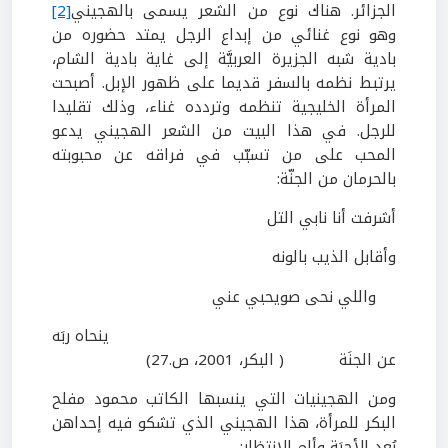
الجزائر. هناك نوع من الشعر يسمى بالهجيني
[2]
وهو نوع غنائي من إبداع الرجل يمتد حضوره من
بادية شبه الجزيرة العربيَّة إلى غاية بادية الشام،
يرتبط نظمه بالسفر قديما على ظهور الإبل. أصبحت
المرأة الخليجية تنظمه وتردده غناء، وذلك تقليدا
للرجل. في هذا البيت من الشعر الهجيني يدعو
المحب على من تسبّب في فراقه عن محبوبته
بالحرمان من الجنّة:
أشرفت أنا نابي التل
وأقابل الذيب بالونه
واللي نحى صويحبي عني
ينحاه ربَه
عن الجنَة
(
البكر،
2001
، ص.
27
)
ومن الهجينيات التي ينسبها الكاتب محمود مفلح
البكر للمرأة، هذا الهجيني الذي تشكو فيه إحداهن
بُعد الأحِبَة وألم الانتظار: