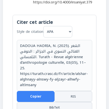
https://doi.org/10.4000/insaniyat.379
Citer cet article
Style de citation
DADOUA HADRIA, N. (2025). الشعر
الغنائي النسوي في الجزائر : الحوفي
التلمساني. Turath - Revue algérienne
d’anthropologie culturelle, 03(05), 11–
25.
https://turath.crasc.dz/fr/article/alshar-
alghnayy-alnswy-fy-aljzayr-alhwfy-
altlmsany
Copier
RIS
BibTeX