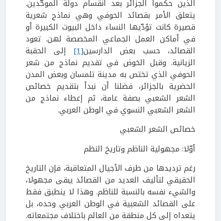
الذين حكموا الجزائر بعد انقسام دولة الموحّدين.
يتعلق الأمر بقصائد الحوفي وهي نماذج شعرية
قصيرة كانت تؤدّيها النساء داخل البيوت الكبيرة أو
في أماكن العمل الجماعي المخصصة لهن. تعود
القصائد، حسب بعض الدارسين
[1]
إلى الحقبة
الزيانية. وقبل الخوض في تقديم نماذج من شعر
الحوفي الذي تختص به مدينة تلمسان وبعض المدن
الحضرية بالجزائر، فضلنا أن نبدأ بتقديم خصائص
الشعر الشعبي بصفة عامة، ثم إعطاء نماذج من
الشعر الشعبي النسوي في الوطن العربي.
خصائص الشعر الشعبي
أوّلا: مجهولية الناظم وتاريخ النظم
رغم ترديدها من طرف الأجيال المتعاقبة، فإن التاريخ
الحقيقي لتأليف العديد من القصائد يبقى مجهولا،
والشيء نفسه بالنسبة للناظم. وهذا لا ينطبق فقط
على القصائد الشعبية في الوطن العربي وحده، بل
يتعداه إلى كل منطقة من العالم باختلاف مجتمعاته.