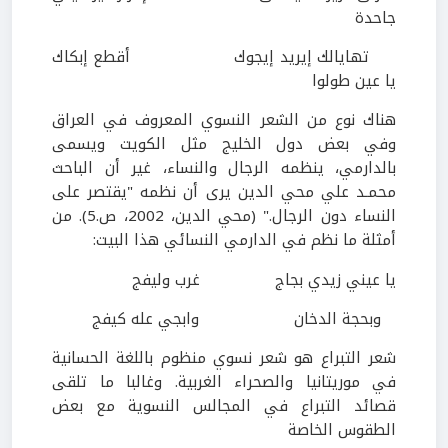
جاحدة
تهايالك إيريد إيجوك أقطع إبكاك
يا عين طولوا
هناك نوع من الشعر النسوي المعروف في العراق
وفي بعض دول الخليج مثل الكويت ويسمى
بالدارمي، ينظمه الرجال والنساء، غير أن الباحث
محمـد علي محي الدين يرى أن نظمه "يقتصر على
النساء دون الرجال." (محي الدين،
2002
، ص.
5
). من
أمثلة ما نظم في الدارمي النسائي هذا البيت:
يا عيني زيدي بجاج غرب وليفج
وبحجة الدخان وابجي عله كيفج
شعر التبراع هو شعر نسوي منظوم باللغة الحسانية
في موريتانيا والصحراء الغربية. وغالبا ما تلقى
قصائد التبراع في المجالس النسوية مع بعض
الطقوس الخاصة