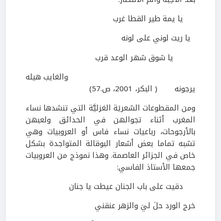
يا يمة طير القطا غرب
يا ريت لوني على لونه
يا شوق شهر الوعد قرب
والغايب هيله
يرجونه (
البكر،
2001
، ص.
57
)
ومن المقطوعات الشعريَة الغزليَّة التي تنشدها نساء
المغرب أثناء تجوالهن في الحدائق ولعبهن
بالأرجوحات، رباعيات نساء فاس أو العروبيات وهي
تشبه تماما بعض أشعار البوقالة المتواجدة بشكل
خاص في الجزائر العاصمة. وهذا نموذج من العروبيات
جمعها الأستاذ الفاسي:
دقيت على باب الجنان عيطت يا جنان
خرج الورد حلَ ليَ والزهر عنقني