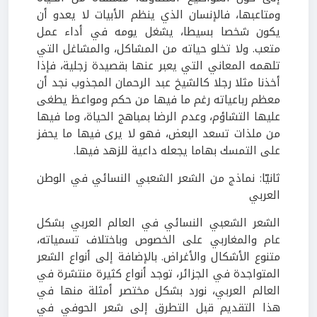
ومتاعبها، فالإنسان الذي ينظم الأبيات لا يعدو أن
يكون شخصا بسيطا، يشغل يومه في أداء عمل
متعب.
ولا تخلو حياته من المشاكل، والمشاغل التي
تلهمه المعاني التي يعبر عنها بقصيدة زجلية، فإذا
أخذنا مثلا رجلا كالشيخ عبد الرحمان المجذوب نجد أن
معظم رباعياته رغم
ما فيها من حكم ومواعظ يطغى
عليها التشاؤم، وعدم الرضا بمباهج الحياة، وما فيها
من ملذات تسعد البعض، فهو لا يرى فيها ما يحفز
على التمسك بهاما يجعله داعية للزهد فيها.
ثانيّا: نماذج من الشعر الشعبي النسائي في الوطن
العربي
الشعر الشعبي النسائي في العالم العربي بشكل
عام والمغاربي على الخصوص وباختلاف تسمياته،
متنوع الأشكال والأغراض.
بالإضافة إلى أنواع الشعر
المتواجدة في الجزائر، توجد أنواع كثيرة منتشرة في
العالم العربي، نورد بشكل مختصر أمثلة منها في
هذا التقديم قبل التطرق إلى شعر الحوفي في