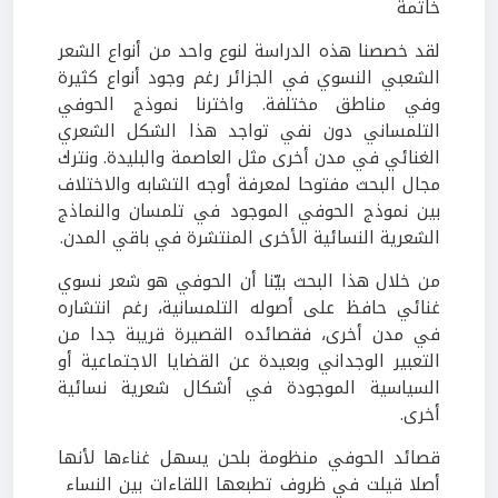
خاتمة
لقد خصصنا هذه الدراسة لنوع واحد من أنواع الشعر
الشعبي النسوي في الجزائر رغم وجود أنواع كثيرة
وفي مناطق مختلفة. واخترنا نموذج الحوفي
التلمساني دون نفي تواجد هذا الشكل الشعري
الغنائي في مدن أخرى مثل العاصمة والبليدة. ونترك
مجال البحث مفتوحا لمعرفة أوجه التشابه والاختلاف
بين نموذج الحوفي الموجود في تلمسان والنماذج
الشعرية النسائية الأخرى المنتشرة في باقي المدن.
من خلال هذا البحث بيّنا أن الحوفي هو شعر نسوي
غنائي حافظ على أصوله التلمسانية، رغم انتشاره
في مدن أخرى، فقصائده القصيرة قريبة جدا من
التعبير الوجداني وبعيدة عن القضايا الاجتماعية أو
السياسية الموجودة في أشكال شعرية نسائية
أخرى.
قصائد الحوفي منظومة بلحن يسهل غناءها لأنها
أصلا قيلت في ظروف تطبعها اللقاءات بين النساء