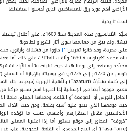
مجردة، قليلة الارتفاع مقارنة بالأراضي الفلاحية، بحيث يُمكن 
الأراضي أهم مورد رزق للمتساكنين الذين أحسنوا استغلالها.
لمحة تاريخية
شيَّد الأندلسيون هذه المدينة سنة
1609
م، على أطلال تيشيلا (
تبسّة، ولم يبق من معالمها سوى آثار السّور والطاحونة
على مجردة، وقد كانوا ثغريين
[1]
جاؤوا من قشتالة وأرقون، حيث ت
بناه محمـد تغرينو سنة
1630
وألقاب العائلات على ذلك. أما مع
محدّدة ومقنعة إلى يومنا هذا، حيث تباينت بشأنه الآراء ففسّره
بتونس من
1720
م إلى
1735
م) في يومياته بالإجازة أو السماح (
r
إلى كلمة تَسَتُرْتْ (
Tazaturt
) باللّهجة البربرية (مبدوءة بتاء الاس
معنى موجود أيضا في الإسبانية إذا اعتبرنا اسم تستور مركبا من 
الحامل للجرس أو الصومعة أو القلعة، ومعناها الجملي قلعة ال
حيث موقعها الذي تبدو عليه أشبه بقلعة، ومن حيث الأداء الج
الأندلسيين مقابل استقرارهم وأمنهم، حسب ما تؤكده الروا
"خروفة" المجاور إلى موقع تستور. أما إذا اعتبرنا المعنى الثا
(
Tasa-Torre
)؛ أي البرج الحدودي أو القلعة الحدودية، على غرار 