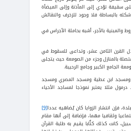
لى سقيفة تؤدي إلى المأذنة وإلى الميضأة
كله بالبساطة فلا وجود للزخرف والنقائش
وط والمبنية بالآجر، أشبه بحاملة الأجراس في
 القرن الثامن عشر، وتداعى للسقوط في
متصلة بالمنازل وجزء من الصومعة حيث يتجلى
معة الجامع الكبير وجامع الرحيبة.
 ومسجد ابن عطية ومسجد المصري ومسجد
ول مثلا يعتبر نموذجا لمساجد الأحياء
ة، فإن انتشار الزوايا كان يُضاهيه عددا
[9]
ماعيا وثقافيا مهما، فإضافة إلى أنها مقام
يل، كانت كذلك كتَّابا يقيم به طلبة القرآن