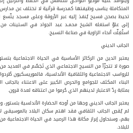
ويتوافد عليه مؤدّبو النواحي للتنافس في الحفظ والترتيل إل
المتكاملة يناسب وظيفتها كمدرسة قرآنية لا تختلف عن مدارس 
تحيط بصحن فسيح يُنفذ إليه عبر الأروقة وعلى مسجد يتّسع ل
إلى علوّ استغله الشيخ محمـد عبد الجواد في الستينات من
استُغِلّت أنحاء الزاوية في صناعة النسيج.
الجانب الديني
يعتبر الدين من الركائز الأساسية في الحياة الاجتماعية بتستور
صورة لا تتجزّأ من النسيج الاجتماعي الذي تَجَسَّم في العديد 
للرواسب الاجتماعية والثقافية الأندلسية، فالموريسكيون طُر
البناء المكثف للجوامع والحرص الكبير على الاعتناء بالجانب 
بمثابة ردّ الاعتبار لدينهم الذي حُرموا من اعتناقه لعدة قرون.
يعتبر الجانب الديني وجها من أوجه الحضارة الأندلسية بتستور، و
لم يُقصِ الجانب الثقافي فقد اهتم سكان البلاد بالموسيقى لا
بهم، وسنحاول إبراز مكانة هذا الرصيد في الحياة الاجتماعية من 
للبلاد.