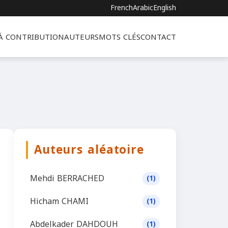
French
Arabic
English
 À CONTRIBUTION
AUTEURS
MOTS CLÉS
CONTACT
Auteurs aléatoire
Mehdi BERRACHED
(1)
Hicham CHAMI
(1)
Abdelkader DAHDOUH
(1)