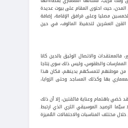
ى وقت قريب، فمثالها المعماري بفضاءاتها
المدن، حيث احتوى المقام على بيوت عديدة
خمسين مصليا وعلى مَرافق الإقامة، إضافة
 القرن العشرين لتحفيظ المالوف، في حين
، فالمعتقدات والاتصال الوثيق بالدين كانا
من الممارسات والطقوس، وليس ذلك سوى نِتاجا
دوا من موطنهم لتمسكهم بدينهم، فكان هذا
المعماري بها وكذلك المساجد وحتى الزوايا،
قد حَضي باهتمام وعناية فائقتين، إلا أن ذلك
 سيّما الرصيد الموسيقي الثري الذي ارتبط
خلال مختلف المناسبات والاحتفالات المُميزة