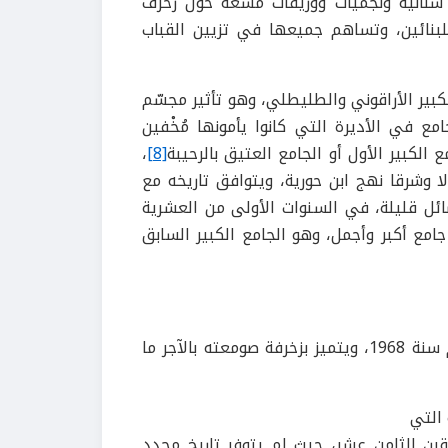
 سنانية ونجميات ووريقات مشعة حول زخرف
بنائين، وتساهم جميعها في تزيين القباب
لكبير الأراقوني والطليطلي، وهو تأثير مجسّم
امع في الأديرة التي كانوا يأمونها مُخْفين
ع الكبير الأول أو الجامع العتيق بالرحيبة
[8]
،
ا وشرقا نهج ابن حورية، ويتوافق تاريخه مع
ئل قليلة،
في السنوات الأولى من العشرية
جامع أكبر وأجمل، وهو الجامع الكبير السابق
ِم سنة
1968
، ويتميز بزخرفة صومعته بالآجر ما
التي
قرن الثامن عشر، حيث لم يتوفر تاريخ محدد