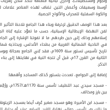
ونجوم ومستطيلات)، وأخرى نباتية منمنمة تتخذ شكل زهريات
أوسط وسعيفات وأغصان التين. تضاف لهذه العناصر علامات لل
والكوة السفلية للمحراب والألواح الجصية.
بعد هذا الوصف الدقيق لزخرفة وبناء هذا الجامع نلاحظ التأثير ا
لفن النهضة الإيطالية الإسبانية، حسب ما تعوَّد عليه بُناة الج
إسلامهم وذلك
إلى حين طردهم.
ما لا تفوتنا الإشارة إلى الجام
في الناحية الشمالية الغربية من بطحاء الأندلس، ويحاذيه شمال
تاريخ تأسيس تستور سنة
1609
م، فقد بُني الجامع بعجالة وبوسا
الثانية من القرن
17
م
، قبل أن تتجه النية في نهايتها
إلى بناء 
الذكر.
إضافة إلى الجوامع، تعددت بتستور كذلك المساجد وأهمها:
-
مسجد سيدي عبد اللطيف: تأسس سنة
1170
هـ/
1757
م، ورُمّ
بين بارز ومخالف.
- مسجد ابن الأميرة:
وهو مسجد صغير عُرِف أيضا بمسجد الزيتونة 
ما زالت به، تأسس حوالي نهاية القرن السابع عشر أو بداية ال