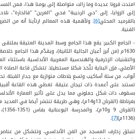
امتدت قرونا عديدة وما زالت متواصلة إلى يومنا هذا، فمن المسجد
إلى الزوايا، إلى "حي الرحيبة" فحي "الغرين" "فالحارة"، ن
بالقرميد المحلي
[6]
.
ولأهمية هذه المعالم ارتأينا أنه من الض
الفنية.
- الجامع الكبير:
يقع هذا الجامع وسط المدينة العتيقة بملتقى الم
1630
م (من أبرز أعيان الجالية الثانية)، ويقدّم هذا الجامع خلاص
والتقنيات الزخرفية والهندسية المغربية الأندلسية. باستثناء ا
الأصلي، فإن البناية تتّخذ شكلا مستطيلا. تتشكل قاعة الصلاة ا
أبواب، من ستة أساكيب وتسع بلاطات متوازية
مع جدار القبلة. ت
تستند على أعمدة ذات تيجان عتيقة. تغطي هذه القاعة أقبية مت
بسقوف ذات شكل جملوني مما يدل على تأثير العمارة ا
لأندلس
بغرناطة (القرنان
13
و
14
م)، وهي طريقة تنتشر أيضا في العديد من
(القرنان
9
و
10
م)، والمدرسة البوعنانية بفاس (
1351
-
1356
)،
(
1136
م)
[7]
.
تنبثق زخارف المسجد من الفن الأندلسي، وتتشكل من عناصر 