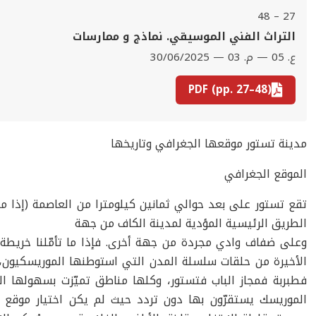
27 – 48
‫التراث الفني الموسيقي. نماذج و ممارسات
ع. 05 — م. 03 — 30/06/2025
PDF (pp. 27–48)
مدينة تستور موقعها الجغرافي وتاريخها
الموقع الجغرافي
تقع تستور على بعد حوالي ثمانين كيلومترا من العاصمة (إذا ما 
الطريق الرئيسية المؤدية لمدينة الكاف من جهة
وعلى ضفاف وادي مجردة من جهة أخرى. فإذا ما تأمّلنا خريطة 
الأخيرة من حلقات سلسلة المدن التي استوطنها الموريسكيون، م
فطبربة فمجاز
الباب فتستور، وكلها مناطق تميّزت بسهولها ال
الموريسك يستقرّون بها دون تردد حيث لم يكن اختيار موقع 