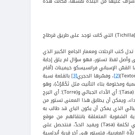
الإشراف عليها من البلدة نفسها، فكانت هذه
Tichilla
) التي كانت توجد على طريق قرطاج
دل كتب الرحلات ومعمار الجامع الكبير الذي
نى وأصل لفظ تستور، فهو سؤال
لم يلق إجابة
ا القسّ الإسباني فرانسيسكو خيميناث (أقام
Texto
)
[2]
، وفسّرها
الحجري
[3]
بالقلعة نسبة
مية ومختومة بتاء التأنيث مثل تَكَمُرْتْ)، وهو
(
Tasa
)؛ أي الأداء الجبائي و(
Torre
)؛
أي البرج
أداء، ويمكن أن يطابق هذا المعنى تستور من
بائي الذي يمكن أن يكون الباي قد طالب به
ية الشفوية المتعلقة بانتقالهم من موقع
ني لكلمة
(
Tasa
)
ويفيد الحدّ، فنتحصل على
تازّة المغربية، فتستور هي آخر قرية أندلسية