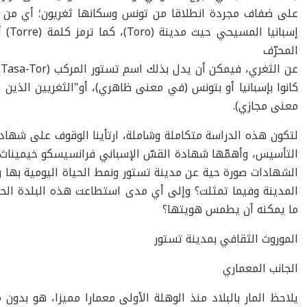
على ضفاف مجردة انطلاقا من تونس وسكانها ثغريون؛ أي من 
إسبانيا المسيحي حيث مدينة (
Toro
)، كما ترمز كلمة (
Torre
) أ
المحرّف
عن الثغري، فيمكن أن يدل بذلك اسم تستور المركب (
Tasa-Tor
)
كانوا بإسبانيا أو بتونس (في معنى ظاهري)، أو"الثغريين الذي
معنى مجازي).
لتكون هذه الدراسة متكاملة وشاملة، ارتأينا الوقوف على شهاداتِ
التأسيس، وأهمّها شهادة القسّ الإسباني فرانسيسكو خيميناث 
الشهادات صورة حية عن مدينة تستور ونمط الحياة اليومية بها
المدينة وفيما تمثلت؟ وإلى أي مدى استطاعت هذه البلدة ال
ما يمكنه أن يطمس هويتها؟
الموروث الثقافي بمدينة تستور
الجانب المعماري
يلاحظ المار بالبلاد منذ الوهلة الأولى معمارا مميزا، هو بدون