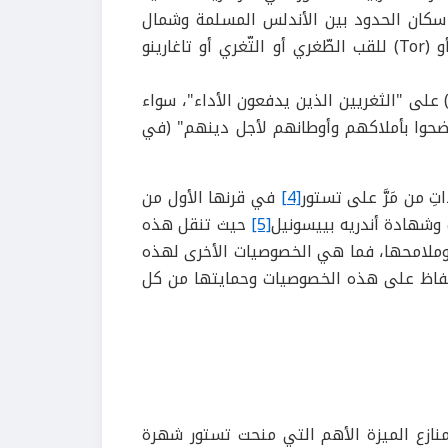
سكان الحدود بين الأندلس المسلمة وشمال
و (
Tor
) للقب الطّغري أو التّغري أو تاغارينو
 على "الثغريين الذين يدفعون الأداء"، سواء
ن ضحوا بأملاكهم وأوطانهم لأجل دينهم" (في
 من مَرَّ على تستور
[4]
في قرنها الأول من
وشهادة أندريه بييسونيل
[5]
حيث تنقل هذه
 وملامحها، فما هي الخصوصيات الأخرى لهذه
حفاظ على هذه الخصوصيات وحمايتها من كل
 منازع الميزة الأهم التي منحت تستور شهرة