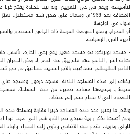
لتأسيسه، ويقع في حي الثغريين، وبه بيت للصلاة يفتح غربا ع
المضافة بعد
1968
م، وشمالا على صحن شبه مستطيل، تميّز ش
سواء في الواجهة
أو المحراب وتبدو الصومعة المربعة ذات الجامور المستدير والمخر
أديرة القرى الإسبانية.
- مسجد بوتريكو:
هو مسجد صغير يقع بحي الحارة، تأسس خلال
نهاية القرن التاسع عشر فلم يبق منه اليوم إلا بعض الجدران ال
التأثير الطليطلي، فقد بُنِيت بالآجر المحيط بصناديق من حجر كصو
يضاف إلى هذه المساجد الثلاثة، مسجد درمول ومسجد صاي
متينش، وجميعها مساجد صغيرة من حيث المساحة، فمسجد درم
الصغيرة التي لا تحتاج حتى إلى ميضأة.
وبقدر ما يعتبر عدد هذه المساجد كبيرا مقارنة بمساحة هذه البلد
ومن أهمها نذكر زاوية سيدي نصر القرواشي التي لعبت دورا اجت
للولي وذويه، تقدم فيه الأضاحي ويأوي إليه الفقراء وأبناء السب