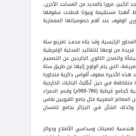
 الكبير، مرورا بالعديد من المساجد الأخرى،
لاحظ أنهجا مستقيمة وبيوتا سُطحت سقوفها
روري الوقوف عند أهم خصوصياتها المعمارية
حاور الرئيسية. وقد بناه محمـد تغرينو سنة
ة فريدة من نوعها للتقاليد المحلية الإفريقية
لميضأة والصحن الثانوي الخارجين عن التصميم
لعريضة، التي يتم الولوج إليها عن طريق ستة
حد هذه الأخيرة صفوف أقواس دائرية متجاورة
قاطعة في حين غُطِّيَتْ البنايات الخارجية
ية كجامع قرطبة (
786
-
988
م) وقصر الحمراء
 المعالم المغربية
مثل
جامع القرويين بفاس
 وكذلك الشأن في الجزائر بجامع تلمسان
هندسية (معينات وسداسي الأضلاع ودوائر