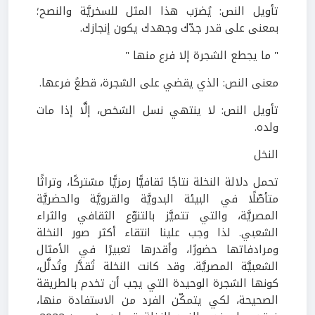
تأويل النص: يُضرَب هذا المثل للسخريَّة والنصح؛
بمعنى على قدر جدّك وجهدك يكون إنجازك.
" ما يجطع الشجرة إلا فرع منها "
معنى النص: الذي يقضي على الشجرة، قطعُ فرعها.
تأويل النص: لا ينتهي نسل الشخص، إلَّا إذا مات
ولده.
النخل
تحمل دلالة النخلة نتاجًا ثقافيًّا رمزيًّا مشتركًا، وتراثًا
متأصّلًا في البيئة البدويَّة والقرويَّة والحضريَّة
المصريَّة، والتي تتميَّز بالتنوّع الثقافي والثراء
الشعبي. لذا وجب علينا انتقاء أكثر صور النخلة
ومرادفاتها حضورًا، وأقدرها تعبيرًا في الأمثال
الشعبيَّة المصريَّة. وقد كانت النخلة تُقدَّر وتُدلَّل،
كونها الشجرة الوحيدة التي يجب أن تخدم بالطريقة
الصحيحة، لكي يتمكّن الفرد من الاستفادة منها،