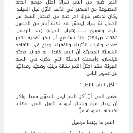
التمر صُنع من التمر شرابًا احتلَّ موضع الجعة
المصنوعة من الشعير في الألف الأوَّل قبل الميلاد،
وكان لديهم شرابًا آخر صنع من اعتصار النسغ من
الجمار، ثمَّ يترك ليتخمَّر بعد ثلاثة أيام من الحصول
عليه، وسُمِيَّ بـــــــــــ(شراب الحياة) (عبد الرحمن،
1982، ص.284)، فلا نستطيع أن ننكر أهمية التمر
كغذاء وشراب للأثرياء والفقراء، وذاع في الثقافة
الشعبيَّة المصريَّة أنَّ التمر كغذاء له فوائد صحيَّة
للإنسان، وأهميته الدينيَّة التي ذكرت في السنة
النبويَّة، فقد احتلَّ التمر مكانة دينيَّة وصحيَّة وغذائيَّة
بين عموم الناس.
" أكل التمر بالنظر "
معنى النص: أنَّ أكل التمر ليس بالتذوّق فقط، ولكن
أن ينظر فيه ويتخيَّر أجوده. تأويل النص: مهارة
اكتشاف الجودة، فنٌّ.
" التمر ما يجيينا مرسيل "