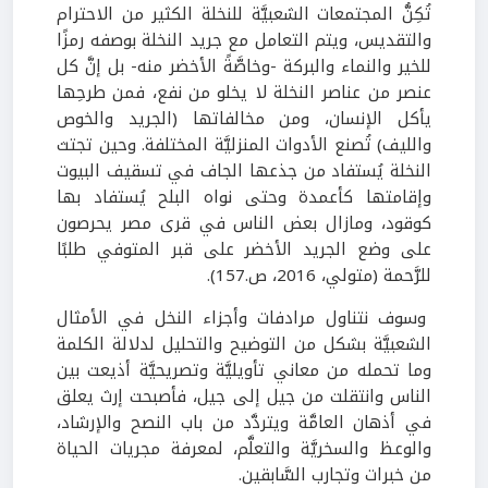
تُكِنُّ المجتمعات الشعبيَّة للنخلة الكثير من الاحترام
والتقديس، ويتم التعامل مع جريد النخلة بوصفه رمزًا
للخير والنماء والبركة -وخاصَّةً الأخضر منه- بل إنَّ كل
عنصر من عناصر النخلة لا يخلو من نفع، فمن طرحِها
يأكل الإنسان، ومن مخالفاتها (الجريد والخوص
والليف) تُصنع الأدوات المنزليَّة المختلفة. وحين تجتث
النخلة يُستفاد من جذعها الجاف في تسقيف البيوت
وإقامتها كأعمدة وحتى نواه البلح يُستفاد بها
كوقود، ومازال بعض الناس في قرى مصر يحرصون
على وضع الجريد الأخضر على قبر المتوفي طلبًا
للرَّحمة (متولي، 2016، ص.157).
وسوف نتناول مرادفات وأجزاء النخل في الأمثال
الشعبيَّة بشكل من التوضيح والتحليل لدلالة الكلمة
وما تحمله من معاني تأويليَّة وتصريحيَّة أذيعت بين
الناس وانتقلت من جيل إلى جيل، فأصبحت إرث يعلق
في أذهان العامَّة ويتردَّد من باب النصح والإرشاد،
والوعظ والسخريَّة والتعلَّم، لمعرفة مجريات الحياة
من خبرات وتجارب السَّابقين.