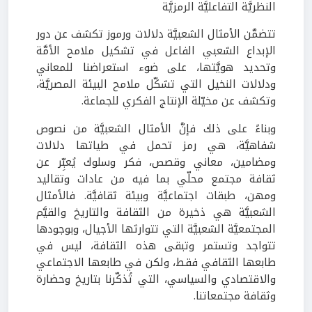
النظريَّة التفاعليَّة الرمزيَّة
تتضمَّن الأمثال الشعبيَّة دلالات ورموز تكشف عن دور
الإبداع الشعبي الفاعل في تشكيل ملامح الأمَّة
وتحديد هويَّتها، على ضوء استعراضنا للمعاني
ودلالات النخيل التي تشكّل ملامح البيئة المصريَّة،
وتكشف عن مخيّلة الإنتاج الفكري للجماعة.
وبناءً على ذلك فإنَّ الأمثال الشعبيَّة من نصوص
شفاهيَّة، هي رمز تحمل في طياتها دلالات
ومضامين، معاني وقصص، فكر وسلوك يُعبِّر عن
ثقافة مجتمع محلّي بما فيه من عادات وتقاليد
ومهن، طبقات اجتماعيَّة وبيئة ثقافيَّة. فالأمثال
الشعبيَّة هي ذخيرة من الثقافة والتاريخ والقيَّم
المجتمعيَّة الشعبيَّة التي تتوارثها الأجيال، وبوجودها
تتواجد وتستمر وتبقى هذه الثقافة، ليس في
طابعها الثقافي فقط، ولكن في طابعها الاجتماعي
والاقتصادي والسياسي، التي تُذكّرنا بتاريخ وحضارة
وثقافة مجتمعاتنا.