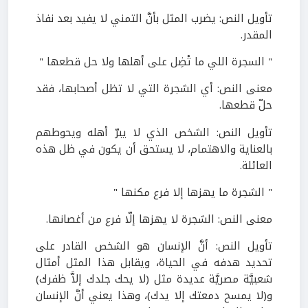
تأويل النص: يضرب المثل بأنَّ التمني لا يفيد بعد نفاذ
المقدر.
" السجرة اللي ما تْضِل على أهلها ولا حل قطعها "
معنى النص: أي الشجرة التي لا تظل أصحابها، فقد
حلّ قطعها.
تأويل النص: الشخص الذي لا يبرّ أهله ويحوطهم
بالعناية والاهتمام، لا يستحق أن يكون في ظل هذه
العائلة.
" الشجرة ما يهزها إلا فرع مكنها "
معنى النص: الشجرة لا يهزها إلّا فرع من أغصانها.
تأويل النص: أنَّ الإنسان هو الشخص القادر على
تحديد هدفه في الحياة، ويقابل هذا المثل أمثال
شعبيَّة مصريَّة عديدة مثل (لا يحك جلدك إلاَّ ظفرك)
و(لا يمسح دمعتك إلا يدك)، وهذا يعني أنَّ الإنسان