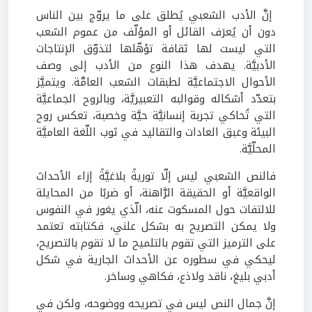
إنَّ الأدب الشعبي يُطلق على ما يروّج بين الناس
دون أن يُعرَف القائل أو المؤلّف من عموم الشعب
التي ليست لها ثقافة تؤهّلها لتذوّق الإنتاجات
الأدبيَّة. يهدف هذا النوع من الأدب إلى وصف
الأحوال الاجتماعيَّة لطبقات الشعب العامَّة. ويتميَّز
بتعدّد أشكاله وقوالبه التعبيريَّة، وبالروح الجماعيَّة
التي تُحاكي تجربة إنسانيَّة حيَّة وخصبة، تعكس روح
البيئة وعبق العادات والتقاليد في ثوب اللّغة العاميَّة
المحلّيَّة.
فالنص الشعبي ليس إلّا توريةً بلاغيَّةً إزاء الأحداث
الواقعيَّة أو الحقيقة الرَّاهنة، أو ضربًا من المحايلة
للالتفات حول المسكوت عنه، الّذي يغور في النفوس
ولا يمكن التصريح به بشكل علني، فكتابته تعتمد
على الترميز التي تقوم بالتلميح ما لا تقوم بالتصريح،
ليحكي في سطوره عن الأحداث الجارية في شكل
أدبي بليغ، ناقد ولاذع، فكاهي وساخر.
إنَّ جمال النص ليس في تصريحه ووضوحه، ولكن في