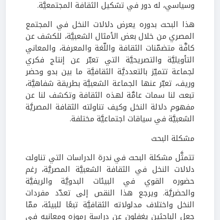
وسياسي، له دور في تشكيل الثقافة المجتمعيَّة.
هذا البحث بدوره يعرض دلالات النخل في المجتمع
المصري من خلال بعض الأمثال الشعبيَّة، للكشف عن
كافَّة متضمّنات الثقافة واللّغة والمعرفة، والمعاني
التأويليَّة والتصريحيَّة التي تعبّر عن إنتاج فكري
لجماعة تتميّز بالتعدديَّة الثقافيَّة ما بين بدو وحضر
وريف، تعبّر عنها الجماعة الشعبيَّة بطريقة شفاهيَّة،
تبعث لنا سمات عامَّة لهذه الثقافة وتكشف لنا عن
مفهوم دلالة النخل وكيف تناولته الثقافة المصريَّة
الشعبيَّة في سياقات اجتماعيَّة مختلفة.
مشكلة البحث
تتمثَّل مشكلة البحث في ندرة الدراسات التي تناولت
دلالات النخل في الثقافة الشعبيَّة المصريَّة، رغم
حضوره القوي في البيئات البدويَّة والريفيَّة
والحضريَّة. ويرجع هذا النقص إلى تعدّد مفردات
النخل واختلاف مدلولاته الثقافيَّة تبعًا للبيئة، ممّا
جعل الباحثين يغفلون عن دراسة رموزه ومعانيه في