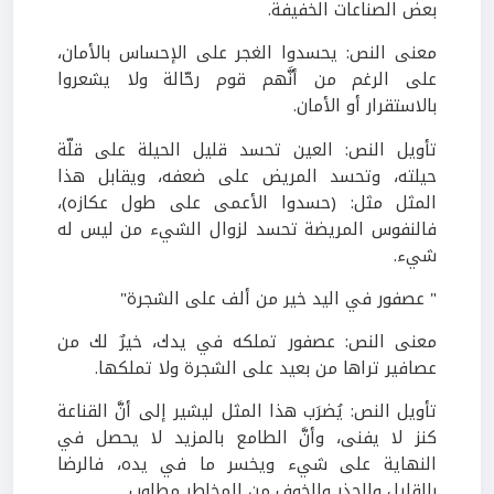
بعض الصناعات الخفيفة.
معنى النص: يحسدوا الغجر على الإحساس بالأمان،
على الرغم من أنَّهم قوم رحّالة ولا يشعروا
بالاستقرار أو الأمان.
تأويل النص: العين تحسد قليل الحيلة على قلّة
حيلته، وتحسد المريض على ضعفه، ويقابل هذا
المثل مثل: (حسدوا الأعمى على طول عكازه)،
فالنفوس المريضة تحسد لزوال الشيء من ليس له
شيء.
" عصفور في اليد خير من ألف على الشجرة"
معنى النص: عصفور تملكه في يدك، خيرٌ لك من
عصافير تراها من بعيد على الشجرة ولا تملكها.
تأويل النص: يُضرَب هذا المثل ليشير إلى أنَّ القناعة
كنز لا يفنى، وأنَّ الطامع بالمزيد لا يحصل في
النهاية على شيء ويخسر ما في يده، فالرضا
بالقليل والحذر والخوف من المخاطر مطلوب.