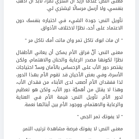
معنى النص: عندما أريد أن اشتري تمرًا، لابدَّ أن أذهب
بنفسي، ولا أرسل مرسالًا ليشتري لي.
تأويل النص: جودة الشيء في اختياره بنفسك دون
الاعتماد على أحد، نظرًا لاختلاف الأذواق.
" ان مات ابوك تاكل تمر وان ماتت أمك تاكل مر "
معنى النص: أنَّ فراق الأم يمكن أن يعاني الأطفال
نظرًا لكونها مصدر الرعاية والحنان والاهتمام، ولكن
يقتصر دور الأب على الإحساس بالأمان وسدّ احتياجات
الأسرة، وفي بعض الأحيان قد تقوم الأم بهذا الدور،
لذا ففقدان الأم أصعب لدى الأبناء من فقدان الأب،
وهذا لا يقلل من أهميَّة دور الأب، ولكن هو تعظيم
لدور الأم. تأويل النص: قيمة الأم في العناية
والرعاية والاهتمام، ووجود الأم بين أبنائها نعمة.
" لا يفوتك تمر الجص "
معنى النص: لا يفوتك فرصة مشاهدة ترتيب التمر.