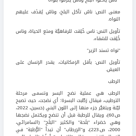
" ناس يأكُلوا البلح وناس يترموا بنواه "
معنى النص: ناسٌ تأكل البلح، وناسٌ يُقذَف عليهم
النواه.
تأويل النص: ناس خُلِقت للرفاهيَّة ومتع الحياة، وناس
خُلِقت للشقاء.
"نواه تسند الزير"
تأويل النص: بأقل الإمكانيات، يقدر الإنسان على
العيش.
الرطب
الرطب هي عملية نضج البسر وتسمى مرحلة
الترطيب، فيقال رَطّبت البسرة؛ أي نضجت، حيث تصبح
ليّنة ويتغيَّر جزء منها إلى اللون البني (حسين، 2022،
ص.60)، ويقال للرطبة قبل أن تنضج ويكتمل نضجها
وهي خضراء "بَلَحة" والكثير "البَلَح" (السامرائي،
2000، ص.223)، و"الإرطاب" أن تبدأ "الرُّطبَة" في