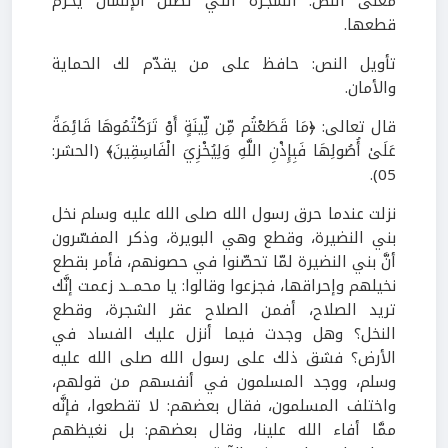
معنى النص: الشجرة التي تظلل الإنسان يُحرم
قطعها.
تأويل النص: حافظ على من يقدّم لك الحماية
والأمان.
قال تعالى: ﴿مَا قَطَعْتُم مِّن لِّينَةٍ أَوْ تَرَكْتُمُوهَا قَائِمَةً
عَلَىٰ أُصُولِهَا فَبِإِذْنِ اللَّهِ وَلِيُخْزِيَ الْفَاسِقِينَ﴾ (الحشر:
05).
نزلت عندما حرق رسول الله صلى الله عليه وسلم نخل
بني النضيرة، وقطع وهي البويرة، وذكر المفسّرون
أنَّ بني النضيرة لمّا تحصّنوا في حصونهم، فأمر بقطع
نخيلهم وإحراقها، فجزعوا وقالوا: يا محمــد زعمت إنَّك
تريد الصلاح، أفمن الصلاح عقر الشجرة، وقطع
النخل؟ وهل وجدت فيما أنزل عليك الفساد في
الأرض؟ فشق ذلك على رسول الله صلى الله عليه
وسلم، ووجد المسلمون في أنفسهم من قولهم،
واختلف المسلمون، فقال بعضهم: لا تقطعوا، فإنَّه
ممَّا أفاء الله علينا، وقال بعضهم: بل نغيظهم