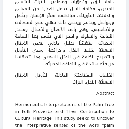
حاملًا لرؤى وتصوّرات ومضامين التراث الشعبي
المصري، فكلمة النخل تحمل العديد من المعاني
والدلالات التأويليَّة، فبالكلمة يفكّر الإنسان ويتّصل
ويتواصل ويندمج ويحقّق ذاته، فهي منبع الانفعالات
والأحاسيس، وهي باعث الأفعال والأعمال، ومصدر
الثقافة والسلوك والفكر التي تتّسم بها الثقافة
المصريَّة، متضمّنًا تحليل دلالي لبعض الأمثال
الشعبيَّة لكلمة النخل وأجزائها، ومدى التأويل
والتصريح للكلمة في المثل الشعبي وما تتضمّنها
من قيَّم سائدة في الثقافة المصريَّة.
الكلمات المفتاحيّة: الدلالة، التأويل، الأمثال
الشعبيَّة، النخل، التراث.
Abstract
Hermeneutic Interpretations of the Palm Tree
in Folk Proverbs and Their Contribution to
Cultural Heritage This study seeks to uncover
the interpretive senses of the word “palm