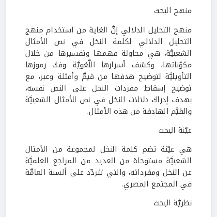
منهج البحث
منهج التحليل الدلالي إنَّ الغاية من استخدام منهج
التحليل الدلالي لكلمة النخل في نص الأمثال
الشعبيَّة، هي محاولة فهمها وتفسيرها من خلال
مكوّناتها، وكشف أسرارها اللّغويَّة وفك رموزها
التأويليَّة لتوضيح هدفها من قيمَّ وأمثلة وعبر، مع
توضيح إسقاط مفردات النخل على النص نفسه،
بهدف إدراك دلالات النخل في نص الأمثال الشعبيَّة
والقيَّم الهادفة من هذه الأمثال.
عيّنة البحث
هي عيّنة تضم كلمة النخل لمجموعة من الأمثال
الشعبيَّة مستوحاة من العديد من المراجع العلميَّة
عن النخل ومفرداته، والتي تتردّد على ألسنة العامَّة
في المجتمع المصري.
نظريَّة البحث