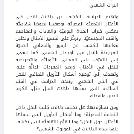
التراث الشعبي.
وتهتم الدراسة بالكشف عن دلالات النخل في
الأمثال الشعبيَّة المصريَّة، بوصفها نصوصًا شفاهيَّة
تعكس خبرات الحياة اليوميَّة والعادات والمفاهيم
والقيم المجتمعيَّة. وتركّز على تفسير الأمثال وتحليل
معانيها للكشف عن الرموز والمعاني الخفيَّة
المرتبطة بالنخل في الوجدان الشعبي. كما تسعى
إلى التعرّف على المعاني التأويليَّة والتصريحية
للنخل في الأمثال، ورصد المفردات الدالَّة عليه.
وتهدف إلى توضيح أشكال التأويل الثقافي للنخل
في النص الشعبي. وتبحث الدراسة في القيَّم
السائدة التي تمثّلها دلالات النخل مثل: الكرم،
الصبر، والعطاء.
ومن تساؤلاتها: هل تختلف دلالات كلمة النخل داخل
الثقافة المصريَّة؟ وما أشكال التأويل التي تحملها
الأمثال حول النخل؟ وما القيَّم الثقافيَّة التي تكشف
عنها هذه الدلالات في الموروث الشعبي؟