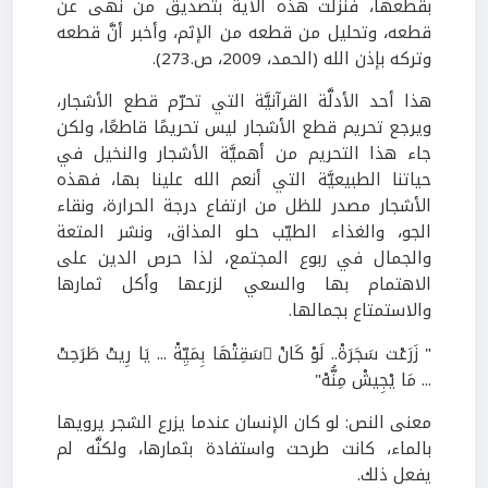
بقطعها، فنزلت هذه الآية بتصديق من نهى عن
قطعه، وتحليل من قطعه من الإثم، وأخبر أنَّ قطعه
وتركه بإذن الله (الحمد، 2009، ص.273).
هذا أحد الأدلَّة القرآنيَّة التي تحرّم قطع الأشجار،
ويرجع تحريم قطع الأشجار ليس تحريمًا قاطعًا، ولكن
جاء هذا التحريم من أهميَّة الأشجار والنخيل في
حياتنا الطبيعيَّة التي أنعم الله علينا بها، فهذه
الأشجار مصدر للظل من ارتفاع درجة الحرارة، ونقاء
الجو، والغذاء الطيّب حلو المذاق، ونشر المتعة
والجمال في ربوع المجتمع، لذا حرص الدين على
الاهتمام بها والسعي لزرعها وأكل ثمارها
والاستمتاع بجمالها.
" زَرَعْت سَجَرَةْ.. لَوْ كَانْ ِسَقِتْهَا بِمَيِّةْ ... يَا رِيتْ طَرَحِتْ
... مَا يْجِيشْ مِنُّهْ"
معنى النص: لو كان الإنسان عندما يزرع الشجر يرويها
بالماء، كانت طرحت واستفادة بثمارها، ولكنَّه لم
يفعل ذلك.