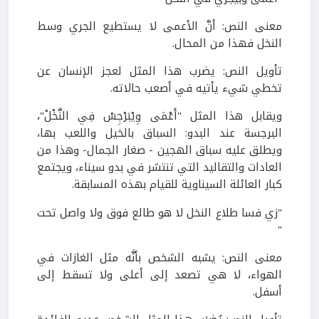
معنى النص: أنَّ الأعمى لا يستطيع الجري وسط
النخل فهذا من المحال.
تأويل النص: يضرب هذا المثل لعجز الإنسان عن
تخطي شيء يأتيه في أصعب حالاته.
ويقابل هذا المثل "أَعْمَى وِيْبَرْجِسْ فِي النَّخْلْ"،
البرجسة عند البدو: السباق بالخيل واللعب بها،
ويطلق عليه سباق الهجين - صغار الجمال- وهذا من
العادات والتقاليد التي تنتشر في بدو سيناء، ويجتمع
كبار العائلة السيناوية للقيام بهذه المسابقة.
"زي فسا طلاع النخل لا هو طالع فوق ولا واصل تحت
"
معنى النص: يشبه الشخص بأنَّه مثل الغازات في
الهواء، لا هي تصعد إلى أعلى ولا تسقط إلى
أسفل.