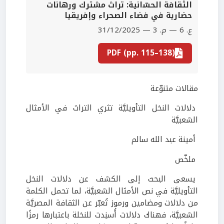
اﻟﺜﻘﺎﻓﺔ اﻟﺤﺴّاﻧﻴﺔ: ﺗﺮاث ﻣﺸﺘﺮك ورﻫﺎﻧﺎت
ﺣﻀﺎرﻳﺔ ﻓﻲ ﻓﻀﺎء اﻟﺼﺤﺮاء وإﻓﺮﻳﻘﻴﺎ
ع. 6 — م. 3 — 31/12/2025
PDF (pp. 115–138)
مقالات متنوّعة
دلالات النخل التأويليَّة تثري التراث في الأمثال
الشعبيَّة
أمينة عبد الله سالم
ملخّص
يسعى البحث إلى الكشف عن دلالات النخل
التأويليَّة في نص الأمثال الشعبيَّة، لما تحمل الكلمة
من دلالات ومضامين ورموز تُعبّر عن الثقافة المصريَّة
الشعبيَّة، فهناك دلالات أُسنِدت للنخلة باعتبارها رمزًا