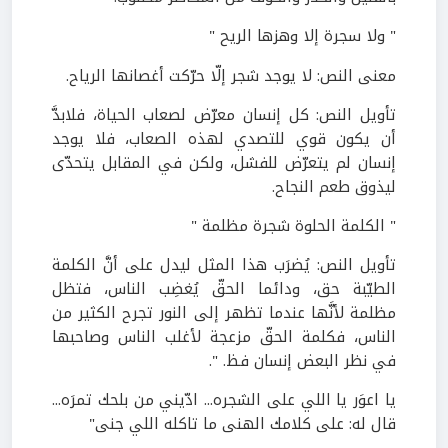
" ولا سجرة إلا وهزها الريح "
معنى النص: لا يوجد شجر إلّا حرّكت أغصانها الرياح.
تأويل النص: كل إنسان معرّض لصعاب الحياة، فلابدَّ
أن يكون قوي للتصدي لهذه الصعاب، فلا يوجد
إنسان لم يتعرّض للفشل، ولكن في المقابل يتحدّى
ليذوق طعم النجاح.
" الكلمة الحلوة شجرة مظلمة "
تأويل النص: يُضرَب هذا المثل ليدل على أنَّ الكلمة
الطيّبة حق، ودائما الحقّ يُغضِب الناس، فتظل
مظلمة لأنَّها عندما تظهر إلى النور تجرح الكثير من
الناس، فكلمة الحقّ مزعجة لأغلب الناس وصاحبها
في نظر البعض إنسان فظ. ".
يا اعوَر يا اللي على الشجره... ادّيني من بلحك تمرَه...
قال له: على كلامك الهنى ما تاكله اللي جنى"