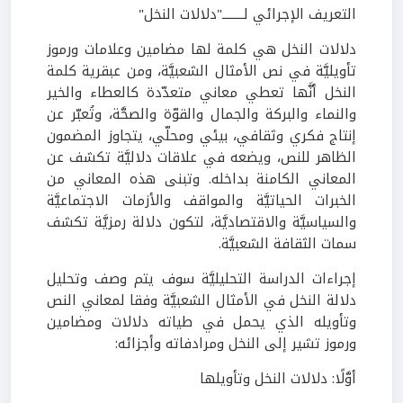
التعريف الإجرائي لــــــــ"دلالات النخل"
دلالات النخل هي كلمة لها مضامين وعلامات ورموز
تأويليَّة في نص الأمثال الشعبيَّة، ومن عبقرية كلمة
النخل أنَّها تعطي معاني متعدّدة كالعطاء والخير
والنماء والبركة والجمال والقوّة والصحَّة، وتُعبّر عن
إنتاج فكري وثقافي، بيئي ومحلّي، يتجاوز المضمون
الظاهر للنص، ويضعه في علاقات دلاليَّة تكشف عن
المعاني الكامنة بداخله. وتبنى هذه المعاني من
الخبرات الحياتيَّة والمواقف والأزمات الاجتماعيَّة
والسياسيَّة والاقتصاديَّة، لتكون دلالة رمزيَّة تكشف
سمات الثقافة الشعبيَّة.
إجراءات الدراسة التحليليَّة سوف يتم وصف وتحليل
دلالة النخل في الأمثال الشعبيَّة وفقا لمعاني النص
وتأويله الذي يحمل في طياته دلالات ومضامين
ورموز تشير إلى النخل ومرادفاته وأجزائه:
أوَّلًا: دلالات النخل وتأويلها