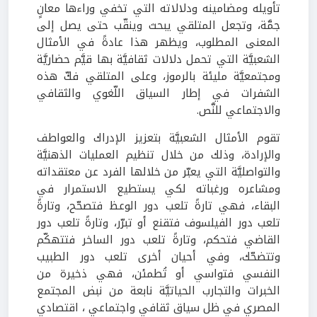
تأويله ومضامينه ودلالاته التي تخفي وراءها معانٍ
جمَّة، وتجعل المتلقي يبحث وينقّب حتى يصل إلى
المعنى المطلوب، ويظهر هذا عادةً في الأمثال
الشعبيَّة التي تحمل دلالات ثقافيَّة بها قيَّم حضاريَّة
ومجتمعيَّة مليئة بالرموز، وعلى المتلقي فكّ هذه
الشفرات في إطار السياق اللّغوي والثقافي
والاجتماعي للنَّص.
تقوم الأمثال الشعبيَّة بتعزيز الإدراك والعواطف
والإرادة، وذلك من خلال تنظيم العمليات الذهنيَّة
والتواصليَّة التي يعبّر من خلالها الفرد عن معتقداته
ومشاعره ورغباته لكي يستطيع الاستمرار في
البقاء، فهي تارةً تلعب دور الوعظ فتصحّح، وتارةً
تلعب دور الفيلسوف فتقنع أو تبرّر، وتارةً تلعب دور
القاضي فتحكم، وتارةً تلعب دور الساخر فتتهكّم
وتتضحّك، وفي أحيان أخرى تلعب دور الطبيب
النفسي فتواسي أو تُطمئن، فهي ذخيرة من
الخبرات والتجارب الحياتيَّة نابعة من نبض المجتمع
المصري في ظل سياق ثقافي واجتماعي ، اقتصادي