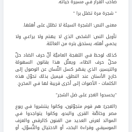
صاحب القرار في مسيرة حياته.
" شجرة مرة تضلل برا "
معنى النص: الشجرة السيئة لا تظلل على أهلها.
تأويل النص: الشخص الذي لا يهتم ولا يراعي ولا
يحمي أهله، يستحق بتره من العائلة.
كذلك لوحظ في اللهجة العاميَّة أنَّ حرف الضاد حلّ
محلّ حرف الظاء، ويعلّل هذا بقانون السهولة
والتيسير، الذي يفسّر كسل اللّسان عن الوصول إلى
خارج الأسنان عند النطق، فيميل بذلك تحوّل هذه
الكلمات - الأصوات إلى أخرى قريبة لها في المخرج.
"يحسدوا الغجر على ضل الشجر"
(الغجر): هم قوم متجوّلون، وكانوا ينتشروا في ربوع
مصر وخاصَّة القرى والبدو، وكانوا يتواجدوا في
الموالد لعرض العديد من الفنون كالرقص والعزف
الموسيقي وقراءة البخت، أو الاحتيال والتَّسوّل، أو