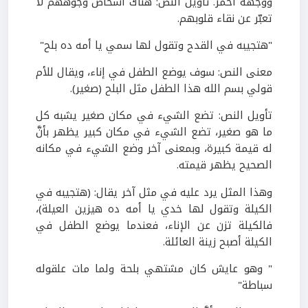
ووجهه أحمر. تأويل النص: هناك أشخاص وجوههم لا
تعبّر عن نقاء قلوبهم.
"هتجيبه في القدح وتقول لها سمي يا أمه ده بلح"
معنى النص: سوف يوضع الطفل في إناء، ويقال للأم
قولي بسم الله هذا الطفل مثل البلح (صغير).
تأويل النص: تضع الشيء في مكان صغير يشبه كل
ما هو صغير، تضع الشيء في مكان كبير يظهر بأنَّ
له قيمة كبيرة، وبمعنى آخر وضع الشيء في مكانه
الصحيح يظهر قيمته.
وهذا المثل يرد عليه في مثل آخر يقال: (هتجيبه في
الكيلة وتقول لها خدي يا أمه ده هيزين العيلة)،
فالكيلة تزن عن الإناء، فعندما يوضع الطفل في
الكيلة أصبح زينة العائلة.
" وهو عايش كان مشتهي بلحة ولما مات علقوله
سباطة"