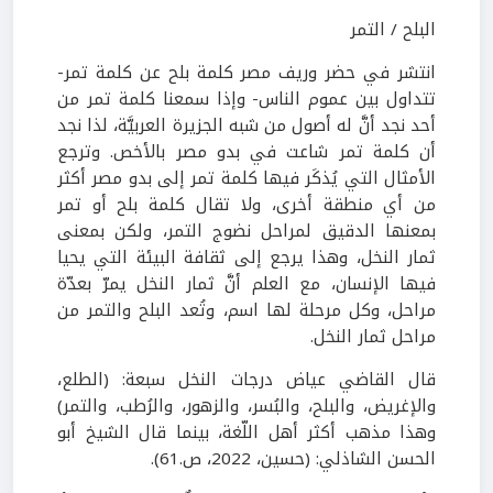
البلح / التمر
انتشر في حضر وريف مصر كلمة بلح عن كلمة تمر-
تتداول بين عموم الناس- وإذا سمعنا كلمة تمر من
أحد نجد أنَّ له أصول من شبه الجزيرة العربيَّة، لذا نجد
أن كلمة تمر شاعت في بدو مصر بالأخص. وترجع
الأمثال التي يُذكَر فيها كلمة تمر إلى بدو مصر أكثر
من أي منطقة أخرى، ولا تقال كلمة بلح أو تمر
بمعنها الدقيق لمراحل نضوج التمر، ولكن بمعنى
ثمار النخل، وهذا يرجع إلى ثقافة البيئة التي يحيا
فيها الإنسان، مع العلم أنَّ ثمار النخل يمرّ بعدّة
مراحل، وكل مرحلة لها اسم، وتُعد البلح والتمر من
مراحل ثمار النخل.
قال القاضي عياض درجات النخل سبعة: (الطلع،
والإغريض، والبلح، والبُسر، والزهور، والرُطب، والتمر)
وهذا مذهب أكثر أهل اللّغة، بينما قال الشيخ أبو
الحسن الشاذلي: (حسين، 2022، ص.61).