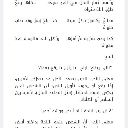
وأسما ثمار النخل في العدِ سبعةٌ حكاها بليغٌ
طيَّبَ اللهُ مثواه
فطلعٌ وكافورٌ خلالٌ مرتبًا كذا بلحٌ بُسرٌ وقد طاب
حلواهُ
كذا رطبٌ تمرٌ به تمَّ أمرُها وأهل اللغا قالوه لا تعدُ
فحواهُ
البلح
"اللي يطلع للبلح... يا ينزل يا يقع يموت"
معنى النص: الذي يصعد النخل قد يتعرّض لأمرين،
إمَّا يقع أو يموت. تأويل النص: أي الشخص الذي
يعرّض نفسه للمخاطر (مثل الصاعد للنخل)، فأمره بين
السلام أو الهلاك.
"فلان زي البلحة تناه أبيض ووشه أحمر"
معنى النص: أنَّ الشخص يشبه البلحة بداخله أبيض