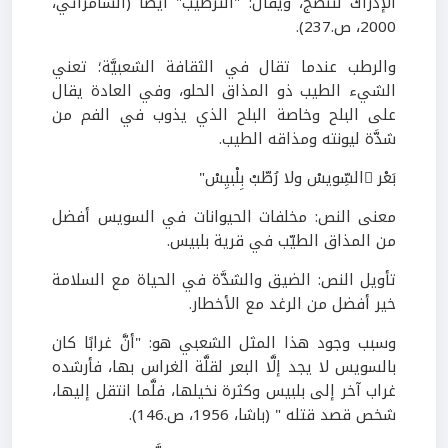
الإدراك لتنضج، ويقال: "الترطيب" أيضًا (السامرائي،
2000، ص.237).
والرطب عندما تقال في الثقافة الشعبيَّة؛ تعني
الشيء الطيب ذو المذاق الحلو، وفي العادة يقال
على البلح وخاصة البلح الذي يذوب في الفم من
شدَّة ليونته ومذاقه الطيب.
بَعْر ِالسِّويسْ ولا رُطّبْ بِلْبيِسْ"
معنى النص: مخلفات الحيوانات في السويس أفضل
من المذاق الطيّب في قرية بلبيس.
تأويل النص: الضيق والشدَّة في الحياة مع السلامة
خير أفضل من الرغد مع الأخطار.
وسبب وجود هذا المثل الشعبي هو: "أنَّ غرابًا كان
بالسويس لا يجد إلَّا البعر لقلَّة الغراس بها، فأرشده
غراب آخر إلى بلبيس وكثرة نخيلها، فلَّما انتقل إليها،
شخص قصد قتله " (باشا، 1956، ص.146).