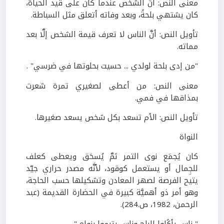
معنى النص: أنَّ الشخص عندما كان على قيد الحياة،
كان يشتهي بلحةً، وبعد وفاته أتعلق مثل السباطة.
تأويل النص: أنَّ الناس لا تعرف قيمة الشخص إلَّا بعد
مماته.
"من إدى بلحة لولدي ... حسيت بحلوتها في ضرسي" .
معنى النص: من أعطى لصغيري تمرة شعرت
بمذاقها في فمي.
تأويل النص: الأم تسعد بكل شخص يسعد صغيرها.
النواة
كان يُجمَع نوى التمر ثمَّ يُسحَق ويعطى كعلف
للجِمال أو يستعمل كوقود، لأنَّه مصدر حراري جيّد
يتيح الفرصة لصهر المعادن وتشكيلها حسب الحاجة،
وهو أمر ذو أهميَّة كبيرة في الحضارة القديمة (عبد
الرحمن، 1982، ص.284).