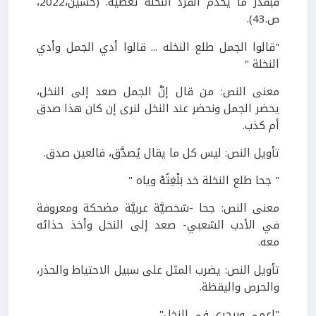
فبقدر ما يخدم الفرد النخلة تعطيه. (حسين،2022،
ص.43).
"قالوا الجمل طلع النخله ... قالوا أدي الجمل وأدي
النخلة "
معنى النص: من قال إنَّ الجمل صعد إلى النخل،
يحضر الجمل ونحضر عند النخل لنرى إن كان هذا صدق
أم كذب.
تأويل النص: ليس كل ما يقال يُصدَّق، فالعين صدق.
" جحا طلع النخلة خد بَلْغِتُهْ وياه "
معنى النص: جحا -شخصيَّة عربيَّة مضحكة ومعروفة
في الأدب الشعبي- صعد إلى النخل وأخذ حذائه
معه.
تأويل النص: يضرب المثل على سبيل الاحتياط والحذر،
والحرص واليقظة.
"اعمى وبيجري في النخل"