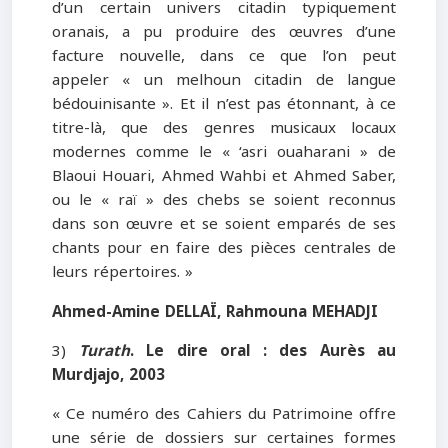
d’un certain univers citadin typiquement
oranais, a pu produire des œuvres d’une
facture nouvelle, dans ce que l’on peut
appeler « un melhoun citadin de langue
bédouinisante ». Et il n’est pas étonnant, à ce
titre-là, que des genres musicaux locaux
modernes comme le « ‘asri ouaharani » de
Blaoui Houari, Ahmed Wahbi et Ahmed Saber,
ou le « raï » des chebs se soient reconnus
dans son œuvre et se soient emparés de ses
chants pour en faire des pièces centrales de
leurs répertoires. »
Ahmed-Amine DELLAÏ, Rahmouna MEHADJI
3)
Turath
. Le dire oral : des Aurès au
Murdjajo
, 2003
« Ce numéro des Cahiers du Patrimoine offre
une série de dossiers sur certaines formes