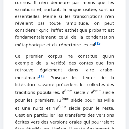
connus. Il n’en demeure pas moins que les
variations et, surtout, la langue usitée, sont ici
essentielles. Même si les transcriptions n’en
révèlent pas toute l’amplitude, on peut
considérer qu’ici l’effet esthétique probant est
fondamentalement celui de la condensation
[12]
métaphorique et du répertoire lexical
.
Ce premier corpus ne constitue qu’un
exemple de la variété des contes que l’on
retrouve également dans l’aire arabo-
[13]
musulmane
Puisque les textes de la
littérature savante précèdent les collectes des
ème
ème
traditions populaires. 8
siècle / 9
siècle
ème
pour les premiers. 13
siècle pour les Mille
ème
et une nuits et 19
siècle pour le reste.
C’est en particulier les transferts des versions
écrites vers des versions orales qui pourraient
être étudiés en Algérie. Il reste également à