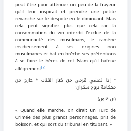
peut-être pour atténuer un peu de la frayeur
qu’il leur inspirait et prendre une petite
revanche sur le despote en le diminuant. Mais
cela peut signifier plus que cela car la
consommation du vin interdit l’exclue de la
communauté des musulmans, le ramène
insidieusement à ses origines non
musulmanes et bat en brèche ses prétentions
à se faire le héros de cet Islam qu’il bafoue
[2]
allègrement
:
" إذا تمشي ڤرمي من كبار القنات * خارج من
محكامة يروج سكران"
(بن ڤنون)
« Quand elle marche, on dirait un Turc de
Crimée des plus grands personnages, pris de
boisson, et qui sort du tribunal en titubant. »