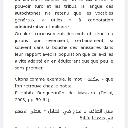
pouvoir turc et les tribus, la langue des
autochtones n’a retenu que les vocables
généraux « utiles » à connotation
administrative et militaire.
Ou alors, curieusement, des mots obscènes ou
jurons qui revenaient, certainement, si
souvent dans la bouche des janissaires dans
leur rapport avec la population que celle-ci les
a vite adopté en en édulcorant quelque peu le
sens premier.
Citons comme exemple, le mot « سكمة » que
l’on retrouve chez le poète
El-Habib Benguennûn de Mascara (Dellaï,
2003, pp. 59-64) :
منين انصاغت يا ملاح ضي الهلال * نعطي الادهم
في طوعها بشارة