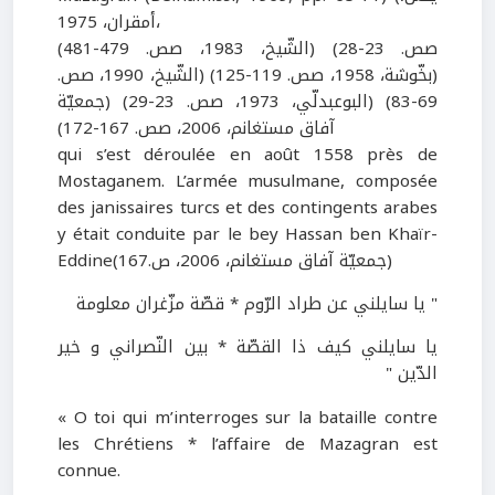
أمقران، 1975،
صص. 23-28) (الشّيخ، 1983، صص. 479-481)
(بخّوشة، 1958، صص. 119-125) (الشّيخ، 1990، صص.
69-83) (البوعبدلّي، 1973، صص. 23-29) (جمعيّة
آفاق مستغانم، 2006، صص. 167-172)
qui s’est déroulée en août 1558 près de
Mostaganem. L’armée musulmane, composée
des janissaires turcs et des contingents arabes
y était conduite par le bey Hassan ben Khaïr-
Eddine(جمعيّة آفاق مستغانم، 2006، ص.167)
" يا سايلني عن طراد الرّوم * قصّة مزّغران معلومة
يا سايلني كيف ذا القصّة * بين النّصراني و خير
الدّين "
« O toi qui m’interroges sur la bataille contre
les Chrétiens * l’affaire de Mazagran est
connue.