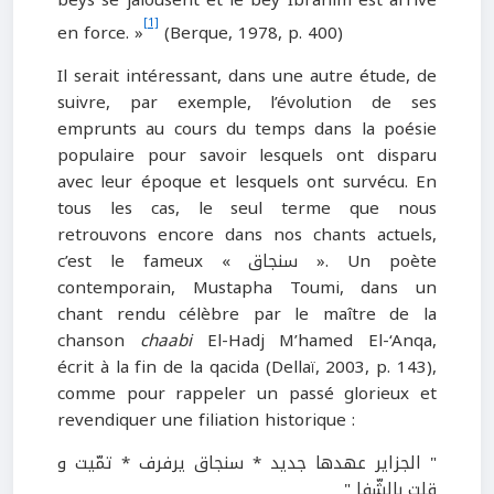
[1]
en force. »
(Berque, 1978, p. 400)
Il serait intéressant, dans une autre étude, de
suivre, par exemple, l’évolution de ses
emprunts au cours du temps dans la poésie
populaire pour savoir lesquels ont disparu
avec leur époque et lesquels ont survécu. En
tous les cas, le seul terme que nous
retrouvons encore dans nos chants actuels,
c’est le fameux « سنجاق ». Un poète
contemporain, Mustapha Toumi, dans un
chant rendu célèbre par le maître de la
chanson
chaabi
El-Hadj M’hamed El-‘Anqa,
écrit à la fin de la qacida (Dellaï, 2003, p. 143),
comme pour rappeler un passé glorieux et
revendiquer une filiation historique :
" الجزاير عهدها جديد * سنجاق يرفرف * تمّيت و
قلت بالشّفا "