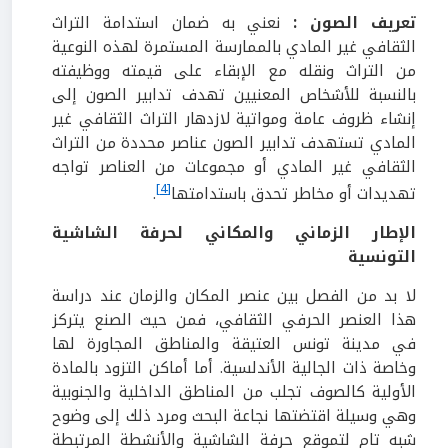
تعريف الصون :
نعني به ضمان استدامة التراث
الثقافي غير المادي بالممارسة المستمرة لهذه النوعية
من التراث ونقله مع الإبقاء على قيمته ووظيفته
بالنسبة للأشخاص المعنيين تهدف تدابير الصون إلى
إنشاء ظروف عامة ومواتية لازدهار التراث الثقافي غير
المادي تستهدف تدابير الصون عناصر محددة من التراث
الثقافي غير المادي أو مجموعات من العناصر تواجه
[4]
تهديدات أو مخاطر تحدق باستدامتها
.
الإطار الزماني والمكاني لحرفة الشاشية
التونسية
لا بد من الفصل بين عنصر المكان والزمان عند دراسة
هذا العنصر الحرفي الثقافي، فمن حيث الصنع يتركز
في مدينة تونس العتيقة والمناطق المجاورة لها
وخاصة ذات الجالية الأندلسية. أما أماكن التزود بالمادة
الأولية كالصوف تجلب من المناطق الداخلية والجنوبية
وهي وسيلة اقتضتها نجاعة البحث ومرد ذلك إلى وضوح
شبه تام لتموقع حرفة الشاشية والأنشطة المرتبطة