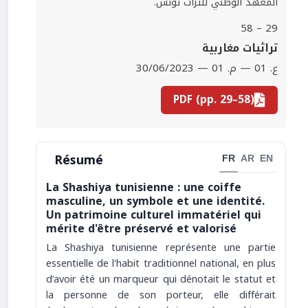
المعهد الوطني للتراث تونس.
29 – 58
تراثيات مغاربية
ع. 01 — م. 01 — 30/06/2023
PDF (pp. 29–58)
Résumé
FR
AR
EN
La Shashiya tunisienne : une coiffe
masculine, un symbole et une identité.
Un patrimoine culturel immatériel qui
mérite d'être préservé et valorisé
La Shashiya tunisienne représente une partie
essentielle de l'habit traditionnel national, en plus
d’avoir été un marqueur qui dénotait le statut et
la personne de son porteur, elle différait