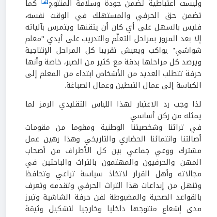
[2]
وليست اعتباطية تضمن جودة وسلامة المنتوج
كما
تضمن حق الحرفي والمستهلك في الوقت نفسه،
فليس بالسهل على أي كان أن يتقنها ويتمرس بآلياته
إلا بعد المرور بمراحل التعلّم والتدريب على أيدي "معلم
شواشي" يواكب ويعيش تقريبا كل المراحل الإنتاجية
ويرصد كل مراحلها بدقة مع كثير من الصبر، خاصة وأنها
حرفة تتطلب العديد من الأشخاص ابتداء من المعلم إلى
الكباسة إلى عمال التبطين وعمال الصباغة.
لذا وجب رد الاعتبار لهذا اللباس التقليدي الرمز لما
يمثله من ركن أساسي
في تراثنا وشخصيتنا الوطنية ومقوما من مقومات
أصالتنا وانتمائنا الحضاري والتاريخي وهذا رهين عمل
مشترك ووعي جماعي بين كل الأطراف من أصحاب
المهن والحرفيون والمهتمون بالتراث والباحثين في
مجالاته وأهل القرار لاتخاذ سياسة تراعي وتحافظ
وتنهل من إبداعات هذا التراث الحرفي وتقدمه وتعرف
بالقواعد الصحية والمضبوطة لفن حرفة الشاشية وتبرز
مدى إشعاع منتوجها داخليا وخارجيا لتشكيل وثيقة