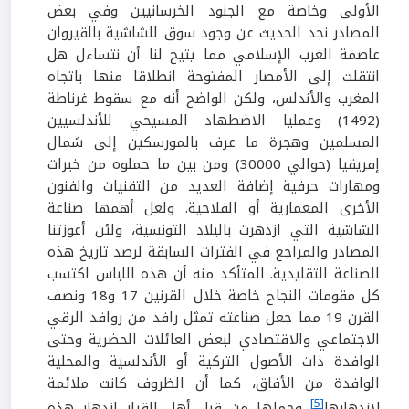
الأولى وخاصة مع الجنود الخرسانيين وفي بعض
المصادر نجد الحديث عن وجود سوق للشاشية بالقيروان
عاصمة الغرب الإسلامي مما يتيح لنا أن نتساءل هل
انتقلت إلى الأمصار المفتوحة انطلاقا منها باتجاه
المغرب والأندلس، ولكن الواضح أنه مع سقوط غرناطة
(1492) وعمليا الاضطهاد المسيحي للأندلسيين
المسلمين وهجرة ما عرف بالمورسكين إلى شمال
إفريقيا (حوالي 30000) ومن بين ما حملوه من خبرات
ومهارات حرفية إضافة العديد من التقنيات والفنون
الأخرى المعمارية أو الفلاحية. ولعل أهمها صناعة
الشاشية التي ازدهرت بالبلاد التونسية، ولئن أعوزتنا
المصادر والمراجع في الفترات السابقة لرصد تاريخ هذه
الصناعة التقليدية. المتأكد منه أن هذه اللباس اكتسب
كل مقومات النجاح خاصة خلال القرنين 17 و18 ونصف
القرن 19 مما جعل صناعته تمثل رافد من روافد الرقي
الاجتماعي والاقتصادي لبعض العائلات الحضرية وحتى
الوافدة ذات الأصول التركية أو الأندلسية والمحلية
الوافدة من الأفاق، كما أن الظروف كانت ملائمة
[5]
لازدهارها
وحملها من قبل أهل القرار ازدهار هذه