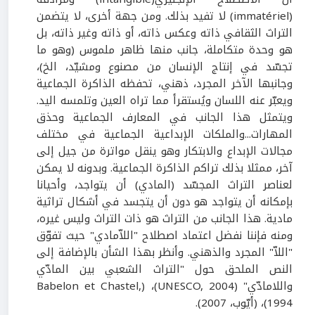
(immatériel) لا تفيد بذلك. ومن جهة أخرى، لا يتضمن
التراث الثقافي ذاته وعكس ذاته، أو ذاته وغير ذاته، بل
هو وحدة متكاملة، جانب منها ظاهر ملموس (وهو ما
تجسّد في إنتاج الإنسان من مصنوع ومشيّد، الخ)،
وجانبها الآخر المجرد، ذهني، تحفظه الذاكرة الجماعية
ويعبّر عنه اللسان ويُستقرأ مما تراه العين وتلمسه اليد.
ويتمثل هذا الجانب في المعارف الجماعية وحذق
المهارات...والملكات الإبداعية الجماعية في مختلف
مجالات الإبداع والابتكار وهو ينقل مواترة من جيل إلى
آخر، ممثلا بذلك تراكم الذاكرة الجماعية. وبدونه لا يمكن
لعناصر التراث المجسّد (المادي) أن يتواجد، وأحيانا
بإمكانه أن يتواجد هو دون أن يتجسد في أشكال تراثية
مادية. هذا الجانب من التراث هو ذات التراث وليس غيره،
ومنه فإننا نفضل اعتماد اصطلاح "اللاّمادي" حيث تفوّق
"اللاّ" المجرد والذهني. وأنظر بهذا الشأن بالإضافة إلى
النص الملحق حول "التراث الشعبي بين المادّي
واللامادّي" (UNESCO, 2004)، (Babelon et Chastel,
1994)، (أيّوب، 2007).