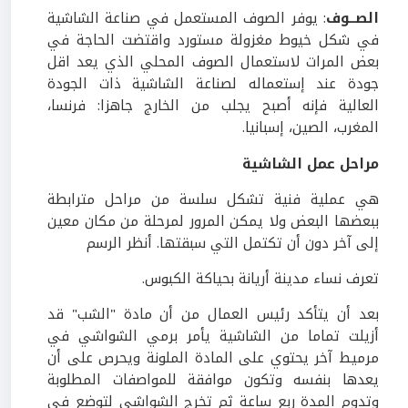
الصــوف
: يوفر الصوف المستعمل في صناعة الشاشية
في شكل خيوط مغزولة مستورد واقتضت الحاجة في
بعض المرات لاستعمال الصوف المحلي الذي يعد اقل
جودة عند إستعماله لصناعة الشاشية ذات الجودة
العالية فإنه أصبح يجلب من الخارج جاهزا: فرنسا،
المغرب، الصين، إسبانيا.
مراحل عمل الشاشية
هي عملية فنية تشكل سلسة من مراحل مترابطة
ببعضها البعض ولا يمكن المرور لمرحلة من مكان معين
إلى آخر دون أن تكتمل التي سبقتها. أنظر الرسم
تعرف نساء مدينة أريانة بحياكة الكبوس.
بعد أن يتأكد رئيس العمال من أن مادة "الشب" قد
أزيلت تماما من الشاشية يأمر برمي الشواشي في
مرميط آخر يحتوي على المادة الملونة ويحرص على أن
يعدها بنفسه وتكون موافقة للمواصفات المطلوبة
وتدوم المدة ربع ساعة ثم تخرج الشواشي لتوضع في