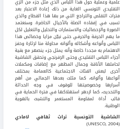
علمية وعملية حول هذا اللباس الذي مثل جزء من الزي
التقليدي التونسي. الغاية من ذلك إعادة الاعتبار بعد
فترات التقلص والتراجع التي مر بها هذا القطاع والذي
تسبب في إفقاده الصلة بالأجيال الحاضرة. وسنعتمد
الصورة والإحصائيات والاستمارات والتحليل والتعليل لكل
ما يهم الحرفة والحرفي حتى نبيّن مزايا وخصائص هذا
اللباس وأنواعه وأشكاله وألوانه محاولة منا لإثارة وحفز
الاهتمام به مجددا خاصة وأنه يمثل جزء ينصهر مع بقية
أجزاء اللباس التقليدي وحتى الإفرنجي وتحقق الشاشية
لحاملها الأناقة وجمال المظهر مع إضافات ومكملات
أخرى لبعض الفئات الاجتماعية كالعمامة بمختلف
أنواعها وألوانه، كما مثلت بعدها الجمالي من أهم
أسرارها وخصوصيتها للوقوف في وجه الحداثة
والتحديث، كما ازدهر استهلاكها في فترة الحماية في
قالب أداة لمقاومة المستعمر والتشبث بالهوية
الوطنية.
الشاشية التونسية تراث ثقافي لامادي
(UNESCO, 2004)