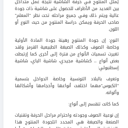
يُمثل المنتوج في حرفة الشاشية نتيجة عمل متداخل
بين العديد من الأطراف للحصول على شاشية ذات جودة
عالية ويتم ذلك وفي جميع مراحله تحت نظر "المعلم"
صاحب الحرفة ويمكن دراسة المنتوج من حيث النوع أو
اللون.
النوع: إن جودة المنتوج رهينة جودة المادة الأولية
وخاصة الصوف وكذلك الصبغة الطبيعية القرمز ولقد
تغيرت تسميات الأنواع من فترة إلى أخرى كما إرتبطت
بعض أنواع ... كشاشية مجيدي، شاشية الباي، شاشية
إسطنبولي:
وتعرف بالبلاد التونسية وخاصة الدواخل بتسمية
"الكبوس"مهما اختلفت أنواعها وأحجامها وأشكالها
وألوانه.
كما كانت تنقسم إلى أنواع:
إن نوعية الصوف وجودته واحترام مراحل الحرفة وتقنيات
الصنعة والصبغة هي المحدد اتلجودة المنتوج هذا