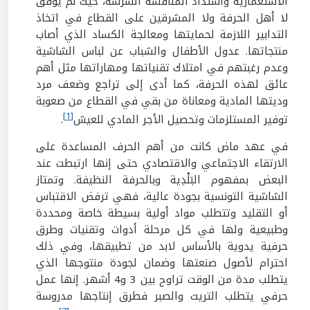
الاستعمارية واشتداد المنافسة الشرسة، حيث لم يوفق
لا أهل الحرفة ولا المشرقين على القطاع في اتخاذ
التدابير اللازمة لحمايتها ومعالجة الكساد الذي أصاب
منتجاتها. عدول الأطفال والشباب عن لباس الشاشية
وعدم رغبتهم في امتلاك تقنياتها ومهاراتها مثل أهم
عائق لهذه الحرفة، كما أدى إلى تراجع وضعف مرد
وديتها المادية ومعاناة من بقي في القطاع من صعوبة
[1]
توفير المستلزمات وتحصيل الأجر المادي للعيش
.
في عهد ماض كانت من أهم الحرف المساعدة على
الارتقاء الاجتماعي والاقتصادي حتى إنها ارتبطت عند
البعض بمفهوم البَلْدِية وبالحرفة النظيفة. وتمتاز
الشاشية التونسية بجودة عالية، فهي ترفض الاقتباس
أو التقليد وتتطلب مواد أولية بسيطة خاصة ومحددة
وطبيعية ولها في كل مرحلة أدوات وتقنيات وطرق
حرفية يدوية بالأساس لابد من تطبيقها، وفي ذلك
احترام لأصول صنعتها وضمان لجودة منتوجها الذي
يتطلب مدة من الوقت تراوح بين 3 و4 أشهر. إنها عمل
حرفي يتطلب التريث والصبر فطرق إنتاجها مدروسة