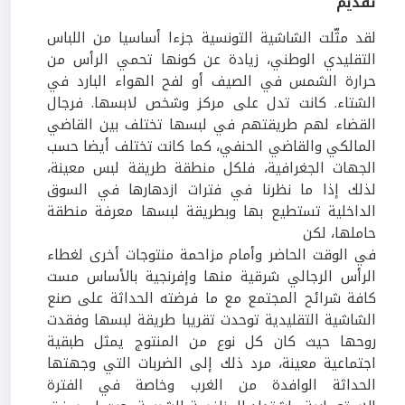
تقديم
لقد مثّلت الشاشية التونسية جزءا أساسيا من اللباس
التقليدي الوطني، زيادة عن كونها تحمي الرأس من
حرارة الشمس في الصيف أو لفح الهواء البارد في
الشتاء. كانت تدل على مركز وشخص لابسها. فرجال
القضاء لهم طريقتهم في لبسها تختلف بين القاضي
المالكي والقاضي الحنفي، كما كانت تختلف أيضا حسب
الجهات الجغرافية، فلكل منطقة طريقة لبس معينة،
لذلك إذا ما نظرنا في فترات ازدهارها في السوق
الداخلية تستطيع بها وبطريقة لبسها معرفة منطقة
حاملها، لكن
في الوقت الحاضر وأمام مزاحمة منتوجات أخرى لغطاء
الرأس الرجالي شرقية منها وإفرنجية بالأساس مست
كافة شرائح المجتمع مع ما فرضته الحداثة على صنع
الشاشية التقليدية توحدت تقريبا طريقة لبسها وفقدت
روحها حيث كان كل نوع من المنتوج يمثل طبقية
اجتماعية معينة، مرد ذلك إلى الضربات التي وجهتها
الحداثة الوافدة من الغرب وخاصة في الفترة