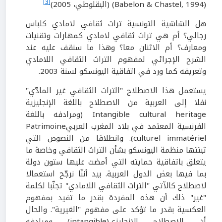
[3]
(Babelon & Chastel, 1994) (البقلوطي، 2005)
هل الشاشية التونسية تراث ثقافي لامادي كلباس
رجالي؟ أم هي تراث ثقافي لامادي كمهارات وتقنيات
ومعارف؟ أم الاثنان معا؟ وهذا ما سنقف عليه عند
الشرح الإجرائي لمفهوم التراث الثقافي اللامادي
وتعريفه كما ورد في اتفاقية اليونسكو لسنة 2003.
يستعمل هذا الاصطلاح "التراث الثقافي غير المادّي"
نفلا إلى العربية من الاصطلاح باللغة الإنجليزية
Intangible cultural heritage (ومرادفه باللغة
الفرنسية المعتمد في بلاد المغرب العربيPatrimoine
culturel immatériel). وانطلاقا من النصوص التي
ثبتتها منظمة اليونسكو بشأن التراث الثقافي وخاصة ما
يتعلق باتفاقية حمايته التي أمضت عليها ستون دولة
بما فيها بعض الدول العربية. بيد أننّا نرجّح استعمالا
لاصطلاح كالآتي "التراث الثقافي اللامادي" تجنّبا لكلمة
"غير" ذلك أن هذه المفردة بقدر ما تفيد بمفهوم
العكسية بقدر ما تؤكد على مفهوم "الغيرية". والحال
أن الاصطلاح الإنجليزي(intangible) ومرادفه