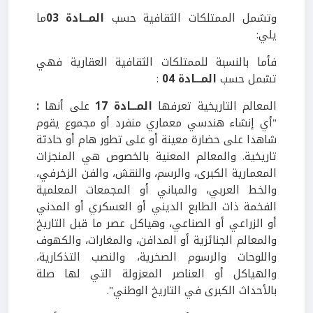
وتشمل الممتلكات الثقافية حسب
المـــادة 03
ما
يلي:
فأما بالنسبة للممتلكات الثقافية العقارية فهي
تشمل حسب
المـــادة 04
:
المعالم التاريخية تعرفها
المـــادة 17
على أنها
:
"أي إنشاء هندسي معماري منفرد أو مجموع يقوم
شاهدا على حضارة معينة أو على تطور هام أو حادثة
تاريخية. والمعالم المعنية بالخصوص هي المنجزات
المعمارية الكبرى، والرسم، والنقش، والفن الزخرفي،
والخط العربي، والمباني أو المجمعات المعلمية
الفخمة ذات الطابع الديني أو العسكري أو المدني
أو الزراعي أو الصناعي، وهياكل عصر ما قبل التاريخ
والمعالم الجنائزية أو المدافن، والمغارات، والكهوف
واللوحات والرسوم الصخرية، والنصب التذكارية،
والهياكل أو العناصر المعزولة التي لها صلة
بالأحداث الكبرى في التاريخ الوطني".