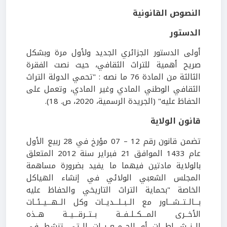
النصوص القانونية
الدستور
أولى الدستور الجزائري الجديد ولأول مرة وبشكل
صريح أهمية للتراث الثقافي، حيث نصت الفقرة
الثالثة من المادة 76 ما نصه : "تحمي الدولة التراث
الثقافي الوطني المادي وغير المادي، وتعمل على
الحفاظ عليه" (الجريدة الرسمية، 2020، ص. 18).
قانون الولاية
تضمن قانون رقم 12 – 07 مؤرخ في 28 ربيع الأول
عام 1433 الموافق 21 فبراير سنة 2012 المتعلق
بالولاية مادتين فيهما ما يفيد بضرورة مساهمة
المجلس الشعبي الولائي في إنشاء الهياكل
الخاصة "بحماية التراث التاريخي والحفاظ عليه
بـــالــتــشـــاور مع الــبــلـــديــات وكل الــهـــيــئــات
الأخــرى المـــكــلــفــة بــتــرقـــيــة هــذه
الــنــشــــاطـــات أو الجــمــعــيــات الــتي تنشط في