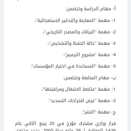
أ- مهام الدراسة وتتضمن:
1- مهمة "المعاينة والتدابير الاستعجالية"،
2- مهمة "البيانات والمصدر التاريخي"،
3- مهمة "حالة الحفظ والتشخيص"،
4- مهمة "مشروع الترميم"،
5- مهمة "المساعدة في اختيار المؤسسات".
ب- مهام المتابعة وتتضمن:
1- مهمة "متابعة الاشغال ومراقبتها"،
2- مهمة "عرض اقتراحات التسديد".
ج- مهمة "النشر".
قرار وزاري مشترك مؤرخ في 20 ربيع الثاني عام
1426 الموافق لـ 29 مايو سنة 2005، يحدد محتوى