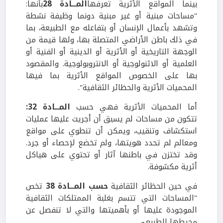
بينما المواقع الأثرية تعرفها
المـــادة 28
بأنها:
"مساحات مبنية أو غير مبنية دونما وظيفة نشطة
وتشهد بأعمال الإنسان أو بتفاعله مع الطبيعة، بما
في ذلك باطن الأراضي المتصلة بها، ولها قيمة من
الوجهة التاريخية أو الأثرية أو الدينية أو الفنية أو
العلمية أو الاثنولوجية أو الانتروبولوجية. والمقصود
بها على الخصوص المواقع الأثرية بما فيها
المحميات الأثرية والحظائر الثقافية".
أما المحميات الأثرية فهي حسب
المـــادة 32:
تتكون من مساحات لم يسبق أن أجريت عليها عمليات
استكشاف وتنقيب، ويمكن أن تنطوي على مواقع
ومعالم لم تحدد هويتها، ولم تخضع لإحصاء أو جرد.
وقد تختزن في باطنها آثار أو تحتوي على هياكل
أثرية مكشوفة.
في حين الحظائر الثقافية
حسب المـــادة 38
تخص
"المساحات التي تتسم بغلبة الممتلكات الثقافية
الموجودة عليها أو بأهميتها والتي لا تنفصل عن
محيطها الطبيعي.