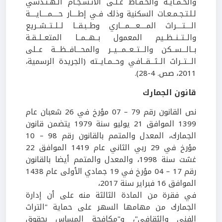
والحـمـايـة والحـفـاظ عـلـى الانـسـجـام الـهـنـدسي
لـلـتـجـمـعـات السكنية وذلك فـي إطــــار حــــمــــايــــة
الــــتــــراث المــــعــــمـــاري وطــبـقــا لــلــتــشــريع
والــتــنــظــيم المعمول بــهــمــا المتعــلــقـة
بــالـــســكن والـــتــعــمـــيــر والمحـــافــظـــة عــلى
الـــتــراث الــثـــقــافي وحــمـايــته (الجريدة الرسمية،
2011، صص. 4-28).
قانون الجمارك
نص القانون رقم 79 – 07 مؤرخ في 26 شعبان عام
1399 الموافق 21 يوليو سنة 1979 يتضمن قانون
الجمارك، المعدل والمتمم بالقانون رقم 98 – 10
مؤرخ في 29 ربي الثاني عام 1419 الموافق 22
غشت سنة 1998، والمعدل والمتمم أيضا بالقانون
رقم 17 – 04 مؤرخ في 19 جمادي الأولى عام 1438
الموافق 16 فبراير سنة 2017،
في فقرة من المادة الثالثة منه على أن إدارة
الجمارك من مهامها السهر على حماية "التراث
الفني والثقافي"، و"مكافحة المساس بحقوق