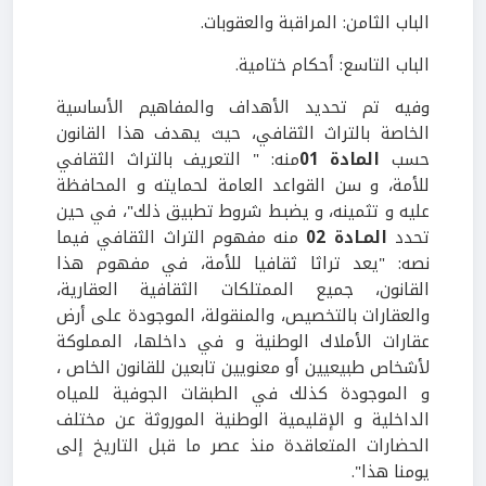
الباب الثامن: المراقبة والعقوبات.
الباب التاسع: أحكام ختامية.
وفيه تم تحديد الأهداف والمفاهيم الأساسية
الخاصة بالتراث الثقافي، حيث يهدف هذا القانون
حسب
المادة
01
منه: " التعريف بالتراث الثقافي
للأمة، و سن القواعد العامة لحمايته و المحافظة
عليه و تثمينه، و يضبط شروط تطبيق ذلك"، في حين
تحدد
المـادة 02
منه مفهوم التراث الثقافي فيما
نصه: "يعد تراثا ثقافيا للأمة، في مفهوم هذا
القانون، جميع الممتلكات الثقافية العقارية،
والعقارات بالتخصيص، والمنقولة، الموجودة على أرض
عقارات الأملاك الوطنية و في داخلها، المملوكة
لأشخاص طبيعيين أو معنويين تابعين للقانون الخاص ،
و الموجودة كذلك في الطبقات الجوفية للمياه
الداخلية و الإقليمية الوطنية الموروثة عن مختلف
الحضارات المتعاقدة منذ عصر ما قبل التاريخ إلى
يومنا هذا".