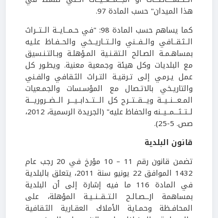
هذا الميدان" حسب المادة 97.
كما يساهم حسب المادة 98: "في حـمــايــة الــتــراث
الــثـقــافي والــفــني والــتــاريــخي والحــفـاظ علـيه
بمساهـمـة الصـالح الـتقـنـية المـؤهلـة وبـالتـنـسيق
مع البلديات وكل هيئة وجمعية معنية. ويطـور كل
عمل يـرمي إلى تـرقيـة التـراث الثـقافي والفـني
والتاريـخي بالاتـصال مع المؤسـسات والجمـعيات
المـعـــنــيــة ويـــقــتــرح كل الـــتــدابــيـــر الــضــروريـــة
لــتــثـــمــيــنه والحفاظ عليه" (الجريدة الرسمية، 2012،
صص. 5-25).
قانون البلدية
تضمن قانون رقم 11 – 10 مؤرخ في 20 رجب عام
1432 الموافق 22 يونيو سنة 2011، يتعلق بالبلدية
في المادة 116 ما فيه إشارة إلى أن البلدية
بمساهمة اJــصـالـح الـتــقــنــيـة المؤهلة، على
المحافـظة وحمـاية الأملاك العقـارية الثـقافية