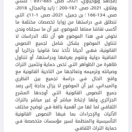
(مجاهد وبوحياوي، 2021، صص. 885-897 ؛ عسلي
وقلاق، 2021، صص. 187-200 ؛ زايد والمجال، 2018،
صص. 134-166 ؛ بن جميل، 2021، صص. 1-11)، التي
تنطلق في دراستها من زوايا تخصصات مختلفة ما
أكسب نقاشا ممتعا للموضوع، غير أن ما سجلناه ونحن
نخوض في هذا الموضوع هو أن تلك الدراسات لا
تتناول الموضوع بشكل شامل لجميع النصوص
القانونية، فهي أحيانا تأخذ نصا قانونيا جزائريا أو
اتفاقية دولية وتقوم بعرضها ودراستها، أو تتناول
ظاهرة من الظواهر التي تخص حماية وتثمين التراث
وصيانته وترميمه وتعالجها من الناحية القانونية مع
واقع الحال في دراسة تجميع بين النظري
والميداني، غير أن الموضوع لا يزال بحاجة إلى رصد
جميع النصوص القانونية التي أوجدها المشرع
الجزائري ولها ارتباط مباشر أو غير مباشر بالتراث
الثقافي لما لها من أهمية بالغة في توضيح مختلف
الآليات والإجراءات بما فيها النصوص القانونية
التأسيسية والمنظمة لسير مؤسسات متخصصة في
حماية التراث الثقافي.