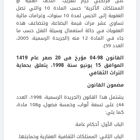
على مرتكبي جرم تهريب "التحف الفنية أو
الممتلكات الأثرية" حسب المادة 10 والتي تصل
العقوبة إلى الحبس لمدة 10 سنوات، وغرامات مالية
تساوي عشر مرات قيمة البضاعة، وتتضاعف هذه
العقوبات في حالة استعمال وسيلة النقل حسب ما
جاء في المادة 12 منه (الجريدة الرسمية، 2005،
العدد 59).
القانون 98-04 مؤرخ فى 20 صفر عام 1419
الموافق 15 يونيو سنة 1998، يتعلق بحماية
التراث الثقافي
مضمون القانون
يشتمل هذا القانون (الجريدة الرسمية، 1998، العدد
44) على تسعة أبواب، وخمسة فصول، و108 مادة،
كما يلي:
الباب الأول: أحكام عامة.
الباب الثاني: الممتلكات الثقافية العقارية وحمايتها.