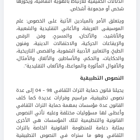
الدلالات الحقيقية للارتباط بالهوية الثقافية، ويحوزها
شخص أو مجموعة أشخاص.
ويتعلق الأمر بالميادين الآتية على الخصوص: علم
الموسيقى العريقة، والأغاني التقليدية والشعبية،
والأناشيد، والألحان، والمسرح، وفن الرقص
والإيقاعات الحركية، والاحتفالات الدينية، وفنون
الطبخ، والتعابير الأدبية الشفوية، والقصص التاريخية،
والحكايات، والحكم، والأساطير، والألغاز، والأمثال،
والأقوال المأثورة والمواعظ، والألعاب التقليدية".
النصوص التطبيقية
يحيلنا قانون حماية التراث الثقافي 98 – 04 إلى عدة
نصوص تطبيقية، مراسيم وقرارات عديدة كما كلف
القانون عدة مؤسسات بمهمة حماية التراث الثقافي
وأعطى لها مسؤوليات مختلفة وعليه تأتي النصوص
القانونية والتنظيمية لتلك المؤسسات هي الأخرى
بمثابة دعامة للمنظومة القانونية الخاصة بالتراث
الثقافي وهو ما سنراه في النصوص التطبيقية