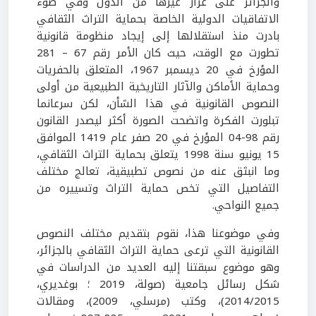
والجزائر على غرار غيرها من الدول وفي ضوء
الاتفاقيات الدولية الخاصة بحماية التراث الثقافي
بادرت منذ استقلالها إلى إيجاد منظومة قانونية
تطورت مع الوقت، حيث كان الأمر رقم 67 – 281
المؤرخ في 20 ديسمبر 1967، المتعلق بالحفريات
وحماية الأماكن والآثار التاريخية الطبيعية من أولى
النصوص القانونية في هذا الشأن، لكن سرعانما
تبلورت الفكرة واتضحت الصورة أكثر ليصدر القانون
رقم 98-04 المؤرخ في 20 صفر عام 1419 الموافق
15 يونيو سنة 1998 يتعلق بحماية التراث الثقافي،
وما انبثق عنه من نصوص تطبيقية، تعالج مختلف
التفاصيل التي تخص حماية التراث وتسييره من
جميع النواحي.
وفي موضوعنا هذا، نقوم بتقديم مختلف النصوص
القانونية التي ترعى حماية التراث الثقافي بالجزائر،
وهو موضوع سبقتنا إليه العديد من الدراسات في
شكل رسائل جامعية (صولة، 2019 ؛ بوغديري،
2014/2015)، وكتب (مرسلي، 2009)، ومقالات