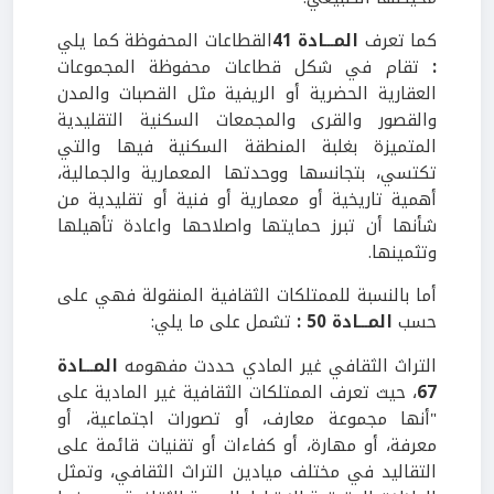
كما تعرف
المـــادة 41
القطاعات المحفوظة كما يلي
:
تقام في شكل قطاعات محفوظة المجموعات
العقارية الحضرية أو الريفية مثل القصبات والمدن
والقصور والقرى والمجمعات السكنية التقليدية
المتميزة بغلبة المنطقة السكنية فيها والتي
تكتسي، بتجانسها ووحدتها المعمارية والجمالية،
أهمية تاريخية أو معمارية أو فنية أو تقليدية من
شأنها أن تبرز حمايتها واصلاحها واعادة تأهيلها
وتثمينها.
أما بالنسبة للممتلكات الثقافية المنقولة فهي على
حسب
المـــادة 50 :
تشمل على ما يلي:
التراث الثقافي غير المادي حددت مفهومه
المـــادة
67
، حيث تعرف الممتلكات الثقافية غير المادية على
"أنها مجموعة معارف، أو تصورات اجتماعية، أو
معرفة، أو مهارة، أو كفاءات أو تقنيات قائمة على
التقاليد في مختلف ميادين التراث الثقافي، وتمثل