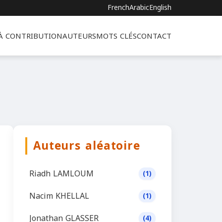
French
Arabic
English
 À CONTRIBUTION
AUTEURS
MOTS CLÉS
CONTACT
Auteurs aléatoire
Riadh LAMLOUM
(1)
Nacim KHELLAL
(1)
Jonathan GLASSER
(4)