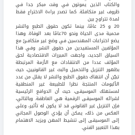
والكتاب الذين يموتون في وقت مبكر جدا في
ظروف غير متكافئة. كما تصدر براءة الاختراع فقط
لمدة تتراوح بين
20 و 25 عامًا، بينما تكون حقوق الطبع والنشر
محمية مدى الحياة ونحو 70عامًا بعد الوفاة. وهذا
يضع اختراعات المهندسين في وضع غير متكافئ مع
المؤلفين المستفيدين من حقوق النشر. وفي هذا
السياق الجديد، واجهت المبررات الاقتصادية لحق
المؤلف عددا من الانتقادات مع الأزمة المرتبطة
بظهور التنزيل والتحميل والبث غير القانونيين، حيث
تبيّن أن انتهاك حقوق الطبع والنشر لا يقلل من عدد
الألبومات المنتجة نظرا للطبيعة غير المنطقية
لمستهلك الموسيقى، حيث أن الدوافع الرئيسية
لشرائه الموسيقى الرقمية هي العاطفة. وبالتالي،
فإن التنزيل غير القانوني قد لا يكون له تأثير، وعلى
العكس من ذلك، يمكن أن يؤدي الوصول المجاني
إلى الموسيقى إلى تنشيط المهن ويزيد الاهتمام
بهذا التعبير الفني.