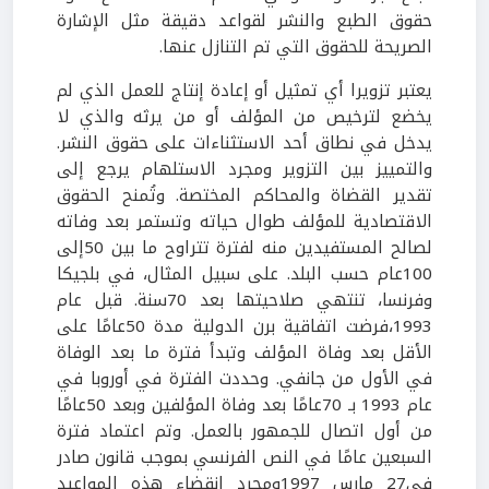
حقوق الطبع والنشر لقواعد دقيقة مثل الإشارة
الصريحة للحقوق التي تم التنازل عنها.
يعتبر تزويرا أي تمثيل أو إعادة إنتاج للعمل الذي لم
يخضع لترخيص من المؤلف أو من يرثه والذي لا
يدخل في نطاق أحد الاستثناءات على حقوق النشر.
والتمييز بين التزوير ومجرد الاستلهام يرجع إلى
تقدير القضاة والمحاكم المختصة. وتُمنح الحقوق
الاقتصادية للمؤلف طوال حياته وتستمر بعد وفاته
لصالح المستفيدين منه لفترة تتراوح ما بين 50إلى
100عام حسب البلد. على سبيل المثال، في بلجيكا
وفرنسا، تنتهي صلاحيتها بعد 70سنة. قبل عام
1993،فرضت اتفاقية برن الدولية مدة 50عامًا على
الأقل بعد وفاة المؤلف وتبدأ فترة ما بعد الوفاة
في الأول من جانفي. وحددت الفترة في أوروبا في
عام 1993 بـ 70عامًا بعد وفاة المؤلفين وبعد 50عامًا
من أول اتصال للجمهور بالعمل. وتم اعتماد فترة
السبعين عامًا في النص الفرنسي بموجب قانون صادر
في27 مارس 1997ومجرد انقضاء هذه المواعيد