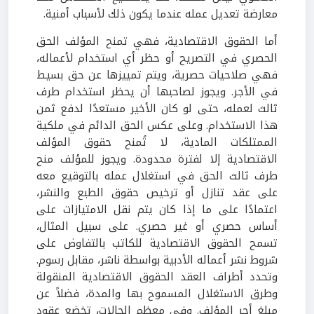
معارضة تعديل عمله عندما يكون ذلك لأسباب أمنية.
أما الحقوق الاقتصادية، فهي تمنح المؤلف الحق
الحصري في التصريح أو حظر أي استخدام لأعماله،
فهي صلاحيات حصرية، ويتم تمييزها عن حق بسيط
في الأجر. ويجوز لصاحبها أن يحظر استخدام طرف
ثالث لعمله، حتى لو كان الأخير مستعدًا لدفع ثمن
هذا الاستخدام. وعلى عكس الحق الدائم في ملكية
الممتلكات المادية، لا تُمنح حقوق المؤلف
الاقتصادية إلا لفترة محدودة. ويجوز للمؤلف منح
طرف ثالث الحق في استغلال عمله بالتوقيع معه
على عقد تنازل أو ترخيص حقوق الطبع والنشر،
اعتمادًا على ما إذا كان يتم نقل الامتيازات على
أساس حصري أو غير حصري. على سبيل المثال،
تسمح الحقوق الاقتصادية للكاتب بالتفاوض على
شروط نشر أعماله الأدبية بواسطة ناشر، مقابل رسوم.
وتحدد أطراف العقد الحقوق الاقتصادية المنقولة
وطرق الاستغلال المسموح بها والمدة، فضلاً عن
مبلغ أجر المؤلف. وفي معظم الحالات، تخضع عقود