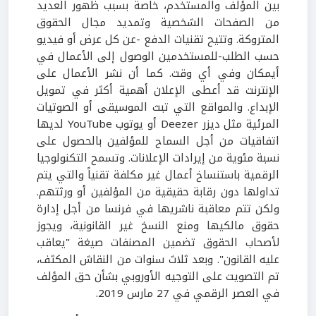
بين المؤلف والمستخدم، خاصة بسبب ظهور العديد
من الصفحات الشخصية وتمديد مجال الحقوق
المتروكة. وتتيح تقنيات الدفع -عن كل عرض أو فيديو
حسب الطلب-للمستخدمين الوصول إلى الأعمال في
أيمكان وفي أي وقت. كما أن نشر الأعمال على
الإنترنت قد أعطى الإعلان أهمية أكثر في تمويل
الإبداع. والمواقع التي تبث الموسيقى أو الصوتيات
المرئية مثل ديزر Deezer أو يوتوب YouTube لديها
اتفاقيات من أجل السماح للمؤلفين بالحصول على
نسبة مئوية من إيرادات الإعلانات. وتسمح التكنولوجيا
الرقمية باستنساخ أعمال غير مكلفة تقنياً والتي يتم
تداولها دون رقابة حقيقية من المؤلفين أو ورثتهم.
ولكن تتم معاقبة ناشريها في فرنسا من أجل إدارة
حقوق مالكيها ومنع النسخ غير القانونية، ويجوز
لأصحاب الحقوق تضمين المصنفات صيغة "يعاقب
عليه القانون". وبعد ثلاث سنوات من النقاش المكثف،
تم التصويت على التوجيه الأوروبي بشأن حق المؤلف
في العصر الرقمي في 27 مارس 2019.