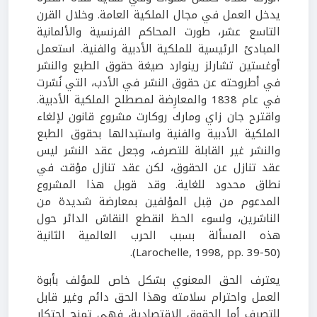
يدخل العمل في مجال الملكية العامة. وخلال القرن
التاسع عشر، طورت المحاكم الفرنسية والألمانية
المبادئ الرئيسية للملكية الأدبية والفنية. استعمل
أوغستين تشارلز رينوارد صيغة حقوق الطبع والنشر
في أطروحته عن حقوق النشر في الأدب، التي نُشرت
في عام 1838 والمعارِضة لمصطلح الملكية الأدبية.
واقترح جان زاي ومارك روكارت مشروع قانون لإلغاء
الملكية الأدبية والفنية واستبدالها بحقوق الطبع
والنشر غير القابلة للتصرف، وجعل عقد النشر ليس
عقد تنازل عن الحقوق، لكن عقد تنازل مؤقت في
نطاق محدود للغاية. وقد قوبل هذا المشروع
المدعوم من قِبل المؤلفين بمعارضة شديدة من
الناشرين، ولسوء الحظ انقطع النقاش الدائر حول
هذه المسألة بسبب الحرب العالمية الثانية
(Larochelle, 1998, pp. 39-50).
يعترف الحق المعنوي بشكل خاص للمؤلف بأبوة
العمل واحترام سلامته وهذا الحق دائم وغير قابل
للتصرف أما الحقوق الاقتصادية، فهي تمنح احتكار