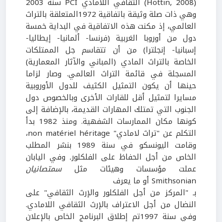
(Hottin, 2008) الثقافي اللامادي PCI
سنة 2003
وهي ذات صلة وثيقة باتفاقية 1972المتعلقة بالتراث
العالمي، إذ مكنت هذه الاتفاقية في البداية خمسة
دول من أوروبا الغربية (فرنسا- ألمانيا- إيطاليا-
إسبانيا- إنجلترا) من أن تتقاسم جل الممتلكات
الخاصة بالتراث المادي (المباني والآثار المعمارية)
المسجلة في قائمة التراث العالمي. وصار لزاما
حينها أن يكون التمثيل الكثيف للدول الأوروبية
مسايرا لتمثيل أقل للقارات الأخرى وبالخصوص دول
الجنوب التي تمتلك المهارات القديمة، بالإضافة إلى
كونها مكان الممارسات الشفهية. ومنذ 1982 بدأ
التكلم عن "تراث لامادي" non matériel héritage،
وقامت اليونسكو في سنة 1989 بنشر المطلب
الخاص من أجل الحفاظ على الفلكلور
.
وفي اليابان
عملت مؤسسات وهيئات مثل
سمتصانيان
Smithsonian
أو ما يعرف
بـ "المركز من أجل الفلكلور والإرث الثقافي" على
النضال من أجل الاعتراف بالإرث الثقافي اللامادي.
وفي سنة 1997تم إطلاق البرنامج الخاص بالإعلان