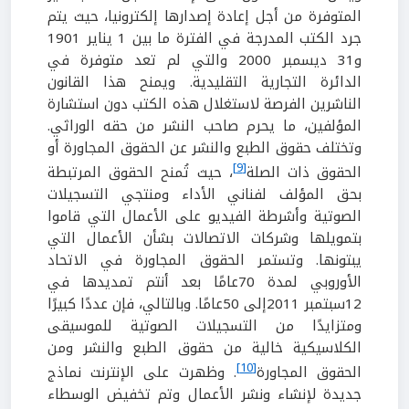
المتوفرة من أجل إعادة إصدارها إلكترونيا، حيث يتم
جرد الكتب المدرجة في الفترة ما بين 1 يناير 1901
و31 ديسمبر 2000 والتي لم تعد متوفرة في
الدائرة التجارية التقليدية. ويمنح هذا القانون
الناشرين الفرصة لاستغلال هذه الكتب دون استشارة
المؤلفين، ما يحرم صاحب النشر من حقه الوراثي.
وتختلف حقوق الطبع والنشر عن الحقوق المجاورة أو
[9]
الحقوق ذات الصلة
، حيث تُمنح الحقوق المرتبطة
بحق المؤلف لفناني الأداء ومنتجي التسجيلات
الصوتية وأشرطة الفيديو على الأعمال التي قاموا
بتمويلها وشركات الاتصالات بشأن الأعمال التي
يبتونها. وتستمر الحقوق المجاورة في الاتحاد
الأوروبي لمدة 70عامًا بعد أنتم تمديدها في
12سبتمبر 2011إلى 50عامًا. وبالتالي، فإن عددًا كبيرًا
ومتزايدًا من التسجيلات الصوتية للموسيقى
الكلاسيكية خالية من حقوق الطبع والنشر ومن
[10]
الحقوق المجاورة
. وظهرت على الإنترنت نماذج
جديدة لإنشاء ونشر الأعمال وتم تخفيض الوسطاء