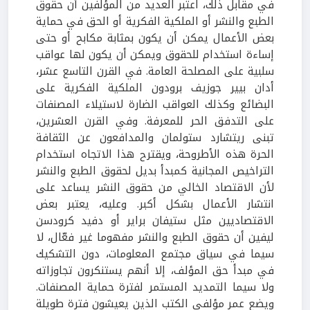
في مقابل ذلك، اعتبر العديد من المؤلفين أن حقوق
الطبع والنشر أو الملكية الفكرية أو الحق في حماية
بعض الأعمال يمكن أن يكون بمثابة مكابح أو حتى
إساءة استخدام للحقوق ويمكن أن يكون لها عواقب
سلبية على المصلحة العامة. في القرن التاسع عشر،
أدان بيير جوزيف برودون الملكية الفكرية على
البضائع وكذلك العواقب الضارة لاستيلاء المصنفات
على التدفق الحر للمعرفة. وفي القرن العشرين،
تبنى ريتشارد ستولمان والمدافعون عن الثقافة
الحرة هذه الأطروحة، ويقترح هذا الاتجاه استخدام
التراخيص المجانية كمبدأ بديل لحقوق الطبع والنشر
لأن الاقتصاد الخالي من حقوق النشر يساعد على
انتشار الأعمال بشكل أكبر. وعليه، يعتبر بعض
الاقتصاديين مثل ستيفان براير أو دفيد كرودسن
ليفين أن حقوق الطبع والنشر مفهوما غير فعّال، لا
سيما في سياق مجتمع المعلومات، دون التشكيك
في مبدأ حق المؤلف، إلا أنهم يستنكرون تجاوزاته
ولا سيما التمديد المستمر لفترة حماية المصنفات.
ويضع عمر مؤلفي الكتب الذين يعيشون فترة طويلة