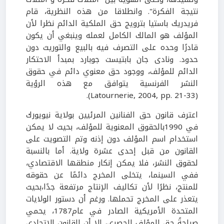
نتيجة الفكرة". وانطلاقا من هذه النظرية، قام
فريدريك باستيا بترويج حق الملكية الدائم نظرا لأن
المؤلف هو المالك الكامل لعمله وينبغي أن يكون
قادرًا وحده على التصرف فيه بالبيع والتوريث دون
حدود. ونادى جان بابتيست جوبارد بمبدأ الاحتكار
الدائم للمؤلف، ووجود حق معنوي دائم في حقوق
النشر الفرنسية يتوافق مع هذه الرؤية
(Latournerie, 2004, pp. 21-33).
اعترف قانون حق الفنانين المرئيين بولاية نيويورك
في 1990بالحقوق المعنوية للمؤلف، بحيث لا يمكن
استخدام اسم المؤلف دون إذنه وتم التصويت على
القانون من قبل إحدى عشرة ولاية. أما بالنسبة
لحقوق النشر، فلا يمكن إنكار منطقها الاقتصادي،
ففي السينما، يتخلى المخرج دائمًا عن حقوقه
للمنتج، نظرًا لأن تكاليف الإنتاج مرتفعة جدًا،بحيث
يتعذر على المخرج تحملها. ورغم أن دستور الولايات
المتحدة الأمريكية الصادر في عام1787، يحمي
صراحةً حق المؤلف الحصري، إلا أن القانون الاتحادي