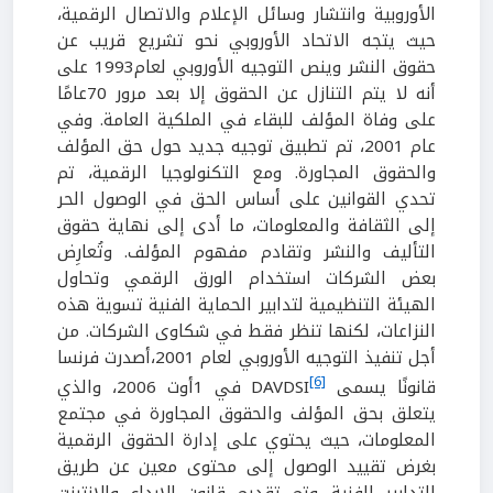
الأوروبية وانتشار وسائل الإعلام والاتصال الرقمية،
حيث يتجه الاتحاد الأوروبي نحو تشريع قريب عن
حقوق النشر وينص التوجيه الأوروبي لعام1993 على
أنه لا يتم التنازل عن الحقوق إلا بعد مرور 70عامًا
على وفاة المؤلف للبقاء في الملكية العامة. وفي
عام 2001، تم تطبيق توجيه جديد حول حق المؤلف
والحقوق المجاورة. ومع التكنولوجيا الرقمية، تم
تحدي القوانين على أساس الحق في الوصول الحر
إلى الثقافة والمعلومات، ما أدى إلى نهاية حقوق
التأليف والنشر وتقادم مفهوم المؤلف. وتُعارِض
بعض الشركات استخدام الورق الرقمي وتحاول
الهيئة التنظيمية لتدابير الحماية الفنية تسوية هذه
النزاعات، لكنها تنظر فقط في شكاوى الشركات. من
أجل تنفيذ التوجيه الأوروبي لعام 2001،أصدرت فرنسا
[6]
قانونًا يسمى DAVDSI
في 1أوت 2006، والذي
يتعلق بحق المؤلف والحقوق المجاورة في مجتمع
المعلومات، حيث يحتوي على إدارة الحقوق الرقمية
بغرض تقييد الوصول إلى محتوى معين عن طريق
التدابير الفنية. وتم تقديم قانون الإبداع والإنترنت