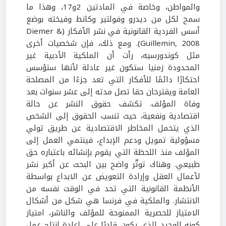
والمواطن، وخاصة في المادتين 2و17، وهذا ما
سمح لكل من ديدرو وفولتير وكانط وفيخته بوضع
أسس الفردية القانونية في نشر الأفكار (Diemer &
Guillemin, 2008). ومع ذلك، فإن شخصيات أخرى
مثل كوندورسيه، رأت أن الملكية الأدبية غير
المحدودة زمنيا ستكون غير عادلة لأنها ستؤسس
احتكارًا دائمًا للأفكار التي تعد جزءًا من المصلحة
العامة ويقترحان حقا تصل مدته إلى عشر سنوات بعد
وفاة المؤلف. تكشف حقوق النشر عن حالة
اقتصادية ونفعية، حيث تنسب الحقوق إلى الشخص
الذي يتحمل المخاطر الاقتصادية عن طريق تولي
مسؤولية تمويل ودعم الإبداع، فينتمي العمل إلى
المؤلف منذ اللحظة التي يقوم بإنشائه باعتباره حق
طبيعي. وهناك توتّر واضح بين البحث عن أكبر نشر
لأعمال العقل وإرادة التعويض عن الابداع بواسطة
الأنظمة القانونية التي تحد في الوقت نفسه من
الانتشار. والملكية في فرنسا هي شكل من أشكال
الامتياز للحصرية الممنوحة للمؤلف والناشر، امتياز
كونه الوحيد الذي يكون قادرًا على إعادة إنتاج عمل