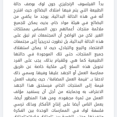
بدأ الفيلسوف الإنجليزي جون لوك بوصف حالة
الطبيعة التي يتم فيها امتلاك البضائع، حيث اقترح
أنه في هذه الحالة البدائية، يوجد ما يكفي من
البضائع في هيئة مواد خام، بحيث يمكن للجميع
ملائمة منتجات أعمالهم دون المساس بممتلكات
الغير. لكن من الواضح أن المجتمعات لم تبق على
هذه الحالة البدائية، بل تطورت تدريجياً إلى مجتمعات
الاقتصاد والبيع والتبادل، حيث لا يمكن استهلاك
جميع المنتجات، حتى تلك الموجودة في حالتها
الطبيعية كما هي. وللقيام بذلك، يجب على الفرد
تحويل هذه السلع إلى ملكية خاصة عن طريق
ممارسة العمل أو الجهد عليها وفيها. وسمي ذلك
لاحقا بــ "قيمة العمل المضافة"، حيث يضيف العمل
قيمة إلى المنتجات الخام، فيستحق هذا الجهد
الاعتراف به وحمايته من أجل أن يستفيد مؤلف
العمل من ثمرة مجهوده. ومن هذا المنظور أيضا،
يعمل الناس أيضا على إنتاج الأفكار. وبذلك ترسي
فلسفة لوك في الممارسات الوحدة بين الفكرة
وتنفيذها، وحتى الهوية بين "امتلاك فكرة"و"امتلاك