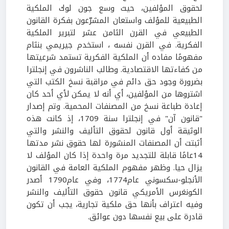
لحقوق المؤلفين، حيث وسع جون لوك الملكية
الطبيعية للمؤلف واستعان المشرّعون بفكرة القانون
الطبيعي في القرن الثامن عشر لتبرير الملكية
الفكرية. في القرن نفسه ، استخدم جيريمي بنثام
مفهومًا مفاده أن الملكية الفكرية تستمد شرعيتها
من كفاءتها الاقتصادية. وطالب الناشرون في إنجلترا
بضرورة وجود حق دائم في مراقبة نسخ الكتب التي
اشتروها من المؤلفين، أي أنه لا يمكن لأي أحد كان
إعادة طباعة نسخ من المصنفات المحمية. وتم إصدار
"قانون آن" في إنجلترا سنة 1709، إذ كانت هذه
الوثيقة أول قانون لحقوق التأليف والنشر والتي
أثبتت أن المصنفات المنشورة لها حقوق نشر مدتها
14عامًا قابلة للتجديد مرة واحدة إذا كان المؤلف لا
يزال حيا. وظهر مفهوم الملكية العامة في القانون
الأنجلو-سكسوني عام1774، وفي عام1790 أصدر
الكونغرس الأمريكي قانون حقوق التأليف والنشر
وفيه اعتراف بأنها حق ملكية تجارية، يجب أن تكون
قادرة على بيع نفسها دون عوائق.