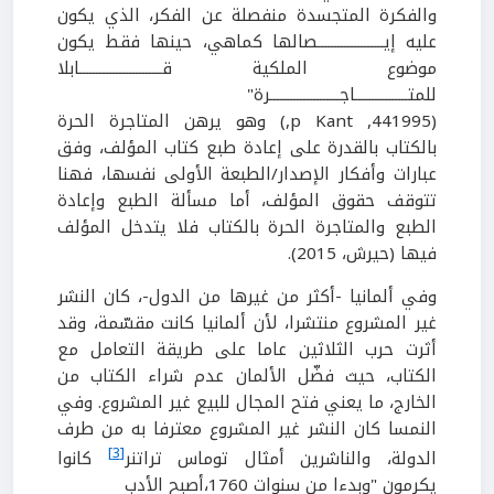
والفكرة المتجسدة منفصلة عن الفكر، الذي يكون
عليه إيــــــــــــــــــــصالها كماهي، حينها فقط يكون
موضوع الملكية قـــــــــــــــــــــــــابلا
للمتــــــــــــــــاجـــــــــــــــــــــرة"
(441995, p Kant,) وهو يرهن المتاجرة الحرة
بالكتاب بالقدرة على إعادة طبع كتاب المؤلف، وفق
عبارات وأفكار الإصدار/الطبعة الأولى نفسها، فهنا
تتوقف حقوق المؤلف، أما مسألة الطبع وإعادة
الطبع والمتاجرة الحرة بالكتاب فلا يتدخل المؤلف
فيها (حيرش، 2015).
وفي ألمانيا -أكثر من غيرها من الدول-، كان النشر
غير المشروع منتشرا، لأن ألمانيا كانت مقسّمة، وقد
أثرت حرب الثلاثين عاما على طريقة التعامل مع
الكتاب، حيث فضّل الألمان عدم شراء الكتاب من
الخارج، ما يعني فتح المجال للبيع غير المشروع. وفي
النمسا كان النشر غير المشروع معترفا به من طرف
[3]
الدولة، والناشرين أمثال توماس تراتنر
كانوا
يكرمون "وبدءا من سنوات 1760،أصبح الأدب