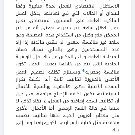
الاستغلال الاقتصادي للعمل لمدة متغيرة وفقًا
للبلدان أو الحالات التي في نهايتها يدخل العمل
الملكية العامة. على المستوى الاقتصادي، يعتبر
عمل العقل سلعة غير حصرية، بمعنى أنه من غير
الممكن منع وكيل من استخدام هذه المصلحة، وهو
سلعة غير منافسة، بمعنى، لا تنقص فائدته إذا زاد
عدد المستخدمين وهي بالتالي تمتلك صفات
المصلحة العامة. وعلى العكس من ذلك، فإن الوسيلة
المادية التي يتم من خلالها توصيل العمل تكون
[4]
منافسة وحصرية
.وتستلزم تكلفة تصميم العمل
الأصلي بالضرورة تكاليف ثابتة أما تكلفة تكرار
النسخة الأصلية فهي هامشية. وبالنسبة للأعمال
السينمائية، تكون تكلفة الإخراج مرتفعة، في حين
أن تكاليف نسخة إضافية من العمل، لا تكاد تذكر، لا
سيما في حالة النسخ الرقمي. أما الأعمال الأخرى
مثل معظم العروض الحية، فلها تكاليف تصميم
منخفضة مثل كتابة السيناريو، الكوريغرافيا وما إلى
ذلك.