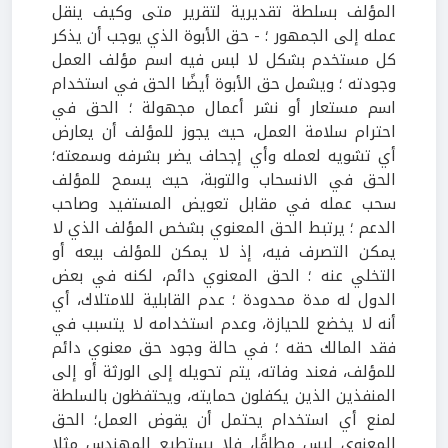
المؤلف بسلطة تقديرية لتقرير متى وكيف ينقل
عمله إلى الجمهور ؛ - حق الأبوة الذي يوجب أن يذكر
كل مستخدم بشكل لا لبس فيه اسم مؤلف العمل
وجودته ؛ ويشمل حق الأبوة أيضًا الحق في استخدام
اسم مستعار أو نشر أعمال مجهولة ؛ الحق في
احترام سلامة العمل، حيث يجوز للمؤلف أن يعارض
أي تشويه لعمله وأي إجحاف يضر بشرفه وسمعته؛
الحق في الانسحاب والتوبة، حيث يسمح للمؤلف
سحب عمله في مقابل تعويض المستفيد وصاحب
الدعم ؛ يرتبط الحق المعنوي بشخص المؤلف الذي لا
يمكن التصرف فيه، إذ لا يمكن للمؤلف بيعه أو
التخلي عنه ؛ الحق المعنوي دائم، لكنه في بعض
الدول له مدة محدودة ؛ عدم القابلية للامتلاك، أي
أنه لا يخضع للحيازة، وعدم استخدامه لا يتسبب في
فقد المالك حقه ؛ في حالة وجود حق معنوي دائم
للمؤلف، فعند وفاته، يتم تحويله إلى الورثة أو إلى
المنفذين الذين يكفلون حمايته، ويحتفظون بالسلطة
لمنع أي استخدام يحتمل أن يقوض العمل؛ الحق
المعنوي ليس مطلقًا، فلا يستطيع المهندس مثلا