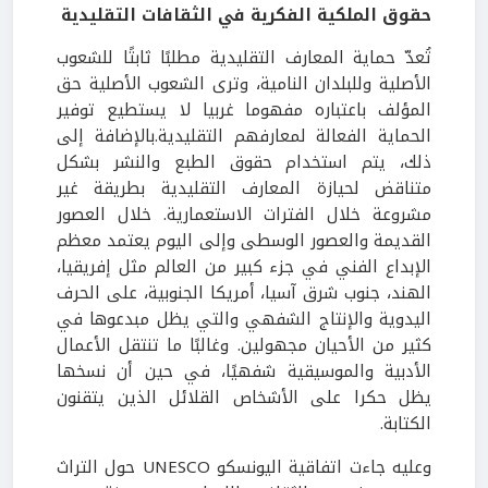
حقوق الملكية الفكرية في الثقافات التقليدية
تُعدّ حماية المعارف التقليدية مطلبًا ثابتًا للشعوب
الأصلية وللبلدان النامية، وترى الشعوب الأصلية حق
المؤلف باعتباره مفهوما غربيا لا يستطيع توفير
الحماية الفعالة لمعارفهم التقليدية.بالإضافة إلى
ذلك، يتم استخدام حقوق الطبع والنشر بشكل
متناقض لحيازة المعارف التقليدية بطريقة غير
مشروعة خلال الفترات الاستعمارية. خلال العصور
القديمة والعصور الوسطى وإلى اليوم يعتمد معظم
الإبداع الفني في جزء كبير من العالم مثل إفريقيا،
الهند، جنوب شرق آسيا، أمريكا الجنوبية، على الحرف
اليدوية والإنتاج الشفهي والتي يظل مبدعوها في
كثير من الأحيان مجهولين. وغالبًا ما تنتقل الأعمال
الأدبية والموسيقية شفهيًا، في حين أن نسخها
يظل حكرا على الأشخاص القلائل الذين يتقنون
الكتابة.
وعليه جاءت اتفاقية اليونسكو UNESCO حول التراث