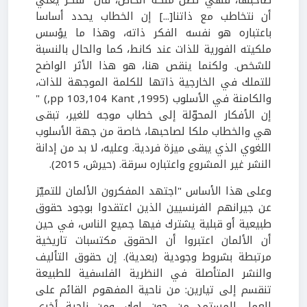
صاحبها، فهي تظلُّ ملكه الخاص، فأن "نفكر يعني
أن نتخاطب مع ذاتنا[...] إن الخطاب يحدد أساسا
باعتباره هو نفسه الفكر ذاته، وهذا ما يؤسس
ملكيته الفورية للذات عند كانط، كما والحال بالنسبة
للشخص. ولكنما ينقص هنا، هو هذا الأثر الواضح
للتملك في الخارجية ذاتها للكلمة الموجهة للذات،
والكامنة في الأسلوب (1995, pp 103,104 Kant,) "
إن الأفكار المحوّلة إلى خطاب موجه للغير، تبقى
هي والخطاب ملكا لصاحبها، خاصة من جهة الأسلوب
اللغوي الذي يبقى ميزة فردية. وعليه، لا بد من إدانة
النشر غير المشروع واعتباره سرقة. (حيرش، 2015).
وعلى هذا الأساس "اجتهد المفكرون الألمان للتميّز
عن جيرانهم الفرنسيين الذين اعتقدوا بوجود حقوق
طبيعية أو قبلية يشترك فيها جميع الناس، في حين
أن الألمان اعتبروا أن الحقوق مكتسبات تاريخية
مرتبطة بشروط وجودية (بعدية). إن حقوق التأليف
والنشر المتأصلة في النظرية الفلسفية للطبيعة
تنقسم إلى تيارين: من ناحية المفهوم القائم على
العمل المستمد من جون لوك، ومن ناحية أخرى