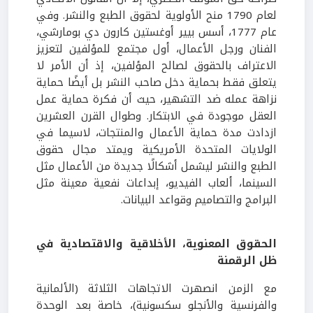
لعام 1790 منح الأولوية لحقوق الطبع والنشر. وفي
عام 1777، أسس بيير أوغستين كارون دي بومارشي،
الفنان ورجل الأعمال، أول مجتمع للمؤلفين لتعزيز
الاعتراف بالحقوق لصالح المؤلفين، إذ أن الأمر لا
يتعلق فقط بحماية دخل صاحب النشر بل أيضًا حماية
نزاهة عمله ضد التشهير، حيث أن فكرة حماية عمل
العقل موجودة في الابتكار. وطوال القرن العشرين
ازدادت مدة حماية الأعمال والمنتجات، لاسيما في
الولايات المتحدة الأمريكية ويمتد مجال حقوق
الطبع والنشر ليشمل أشكالًا جديدة من الأعمال مثل
السينما، ألعاب الفيديو، إبداعات نفعية معينة مثل
البرامج والتصاميم وقواعد البيانات.
الحقوق المعنوية، الأخلاقية والاقتصادية
في
ظل الرقمنة
مع الزمن انصهرت الاتجاهات الثلاثة (الألمانية
والفرنسية والأنجلو سكسونية)، خاصة بعد الوحدة