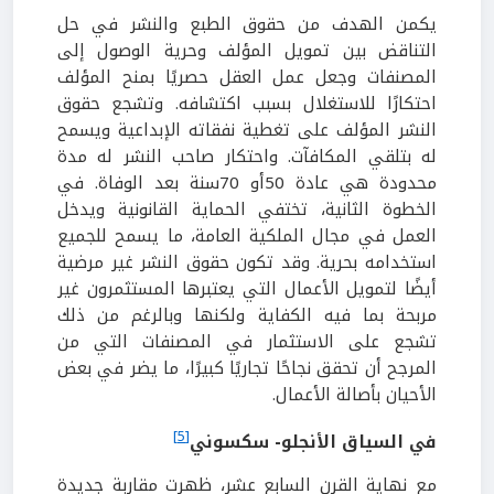
يكمن الهدف من حقوق الطبع والنشر في حل
التناقض بين تمويل المؤلف وحرية الوصول إلى
المصنفات وجعل عمل العقل حصريًا بمنح المؤلف
احتكارًا للاستغلال بسبب اكتشافه. وتشجع حقوق
النشر المؤلف على تغطية نفقاته الإبداعية ويسمح
له بتلقي المكافآت. واحتكار صاحب النشر له مدة
محدودة هي عادة 50أو 70سنة بعد الوفاة. في
الخطوة الثانية، تختفي الحماية القانونية ويدخل
العمل في مجال الملكية العامة، ما يسمح للجميع
استخدامه بحرية. وقد تكون حقوق النشر غير مرضية
أيضًا لتمويل الأعمال التي يعتبرها المستثمرون غير
مربحة بما فيه الكفاية ولكنها وبالرغم من ذلك
تشجع على الاستثمار في المصنفات التي من
المرجح أن تحقق نجاحًا تجاريًا كبيرًا، ما يضر في بعض
الأحيان بأصالة الأعمال.
[5]
في السياق الأنجلو- سكسوني
مع نهاية القرن السابع عشر، ظهرت مقاربة جديدة