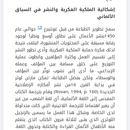
إشكالية الملكية الفكرية والنشر في السياق
الألماني
[2]
سمح تطوير الطباعة من قبل غوتنبرغ
حوالي عام
1450بنشر الأعمال على نطاق أوسع ونظرا لوجود
رقابة مسبقة على المحتويات المنشورة، انبثقت نتيجة
لذلك فكرة حماية الملكية الفكرية. وأدى تطور النشر
إلى تقسيم العمل وكثرة المؤلفين وانطوت عملية
التوزيع على خلق مسافة بين المؤلف وعمله
الإبداعي، ما أدى إلى نشوب توتّر بين المؤلف
والوسطاء. ولكن بفضل الطباعة، تمكن مارتن لوثر
في بداية القرن 16من نشر أفكاره الإصلاحية
الجديدة (Rovan, 1994, p. 160) وقام بترجمة الكتاب
المقدس إلى اللغة الألمانية، أي لغة الشعب، من غير
أن يعير اهتماما للترجمة اللاتينية التي كانت متداولة
لدى الخاصة. وشكل هذا العمل ما يسمى بالإنجيل
اللوثري الذي بقى لثلاثة قرون الكتاب الذي يتعلم
منه الأطفال الألمان القراءة والكتابة وتذوق اللغة.