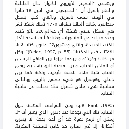
ويشخص "المعجم الأوروبي للأنوار" حال الطباعة
والنشر بالقول أن: "المطبعيين في القرن 18 كانوا
في الوقت نفسه ناشرين وبائعي كتب بشكل
متجانس. وكانت ألمانيا سنوات 1770 تملك شبكة نشر
هي بشكل نسبي ضيقة، أي حوالي220 بائع كتب،
وعدد متزايد من المنشورات، وطباعة ألف نسخة لأكثر
الكتب الجديدة، واثني وعشرون22 مليون كتابا قابلا
للاقتناء في المكتبات (Delon, 1997, p. 55)". وكل
من كانط وفيخته وغيرهما ميزوا بين الواقع الجسدي
أو المادي للكتاب، وبين حقيقته الروحية، حيث يبقى
الكتاب شيئا ماديا نلمسه بأيدينا، ولكنه كما يرى
دلتاي وهوسرل هو شيء مغمور بالروح، وبالتالي
فملكية شيء مادي كمنزل مثلا تختلف عن ملكية
الكتاب.
(1995, p8 Kant,)
ومن المواقف المهمة حول
الكتاب، تلك التي نجدها عند ديدرو، الذي يعتبر أنه "لا
يمكن أن نرفع دعوة ضد أي أحد، بحجة أنه يسرق
أفكارنا، إلا في سياق جد خاص للملكية الفكرية.