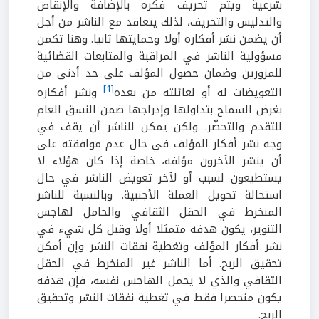
شرعية ويتم تحريف فكره بالإضافة والإنقاص
والتدليس والتحريف، لذلك يتعاقد مع الناشر من أجل
أن يضمن نشر أفكاره أولا وحمايتها ثانيا. وهنا تكمن
مسؤولية الناشر في المراقبة والمتابعات القضائية
للمزورين وضمان حصول المؤلف على حد أدنى من
[1]
التعويضات له أو لعائلته من بعده
ونشر أفكاره
بغرض السماح بتداولها وإدراجها ضمن النسق العام
للتقدم والتحضّر. ولكن يمكن للناشر أن يقف في
وجه نشر أفكار المؤلف في حال عدم موافقته على
أن ينشر الآخرون مؤلفه، خاصة إذا كان هؤلاء لا
يستطيعون لسبب أو لآخر تعويض الناشر في حال
استحالة تحويل العملة الأجنبية. وبالنسبة للناشر
المنخرط في الحقل الثقافي والحامل لهاجس
التنوير، يكون هدفه متمثلا أولا وقبل كل شيء في
نشر أفكار المؤلف وتغطية نفقات النشر وإن أمكن
تحقيق الربح. أما الناشر غير المنخرط في الحقل
الثقافي والذي لا يحمل الهاجس نفسه، فإن هدفه
يكون منحصرا فقط في تغطية نفقات النشر وتحقيق
الربح.