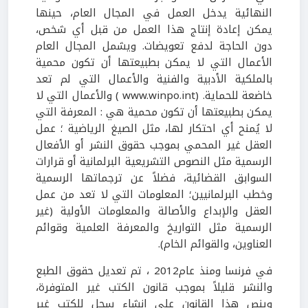
النهائية يدخل العمل في المجال العام، حينها
يمكن إعادة إنتاج هذا العمل من قبل أي شخص،
دون الحاجة لدفع تعويضات. ويشمل المجال العام
الأعمال التي لا يمكن بطبيعتها أن تكون محمية
بالملكية الأدبية والفنية والأعمال التي لم تعد
خاضعة للحماية. (www.winpo.int ) والأعمال التي لا
يمكن بطبيعتها أن تكون محمية هي : المعرفة التي
لا يُمنح أي احتكار لها، مثل الصيغ الرياضية ؛ عمل
العقل غير المحمي بموجب حقوق النشر أو الأفعال
الرسمية مثل النصوص التشريعية البرلمانية أو قرارات
السوابق القضائية، فضلاً عن ترجماتها الرسمية
وخطب البرلمانيين؛ المعلومات التي لا تعد من عمل
العقل والإبداع والأصالة والمعلومات الأولية (غير
الرسمية مثل التواريخ والمعرفة العلمية وقوائم
العناوين، والقوائم الخام).
في فرنسا ومنذ عام2012 ، تم تعديل حقوق الطبع
والنشر قليلاً بموجب قانون الكتب غير المتوفرة،
وينص هذا القانون على إنشاء سجل للكتب غير