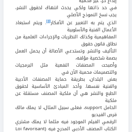
إبداع حر، غير محمية
في حد ذاتها ولكي يحدث انتهاك لحقوق النشر،
يجب نسخ النموذج الأصلي
[8]
الذي يتم به التعبير عن الأفكار
. ويتم استبعاد
الأعمال الفنية والأسلوبية
المفاهيمية وكذلك النظريات والإجراءات العلمية من
نطاق قانون حقوق
التأليف والنشر. وتستدعي الأصالة أن يحمل العمل
بصمة شخصية مؤلفه،
وأصبحت المصنفات النفعية مثل البرمجيات
والتصميمات محمية الآن في
بعض البلدان، بطريقة حماية المصنفات الأدبية
والفنية نفسها. وأحد المبادئ الأساسية لحقوق
الطبع والنشر هي أن ملكية المصنف مستقلة عن
ملكية
الحامل support، فعلى سبيل المثال، لا يملك مالك
قرص الفيديو
الرقمي الفيلم الموجود فيه مثلما لا يملك مشتري
الكتاب المصنف الأدبي المدرج فيه (Loi favorisant