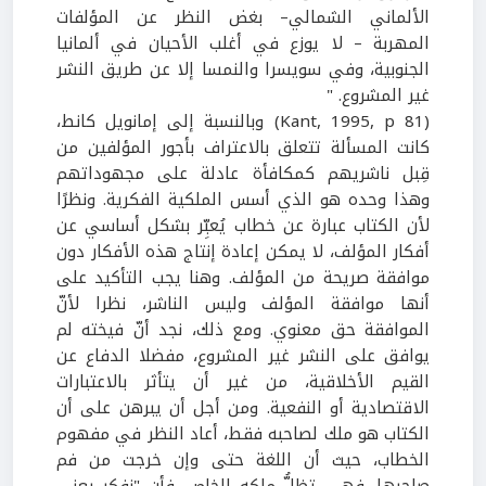
الألماني الشمالي– بغض النظر عن المؤلفات
المهربة – لا يوزع في أغلب الأحيان في ألمانيا
الجنوبية، وفي سويسرا والنمسا إلا عن طريق النشر
غير المشروع. "
(Kant, 1995, p 81) وبالنسبة إلى إمانويل كانط،
كانت المسألة تتعلق بالاعتراف بأجور المؤلفين من
قِبل ناشريهم كمكافأة عادلة على مجهوداتهم
وهذا وحده هو الذي أسس الملكية الفكرية. ونظرًا
لأن الكتاب عبارة عن خطاب يُعبِّر بشكل أساسي عن
أفكار المؤلف، لا يمكن إعادة إنتاج هذه الأفكار دون
موافقة صريحة من المؤلف. وهنا يجب التأكيد على
أنها موافقة المؤلف وليس الناشر، نظرا لأنّ
الموافقة حق معنوي. ومع ذلك، نجد أنّ فيخته لم
يوافق على النشر غير المشروع، مفضلا الدفاع عن
القيم الأخلاقية، من غير أن يتأثر بالاعتبارات
الاقتصادية أو النفعية. ومن أجل أن يبرهن على أن
الكتاب هو ملك لصاحبه فقط، أعاد النظر في مفهوم
الخطاب، حيث أن اللغة حتى وإن خرجت من فم