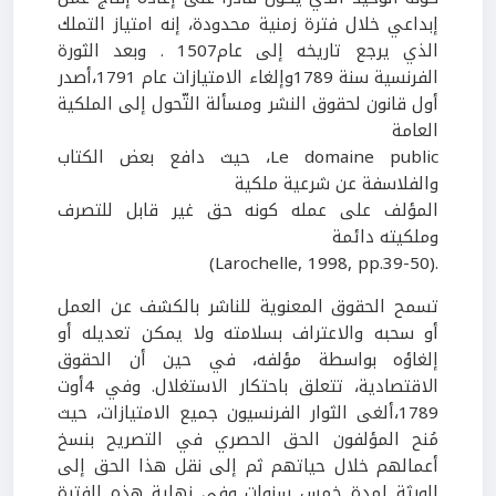
إبداعي خلال فترة زمنية محدودة، إنه امتياز التملك
الذي يرجع تاريخه إلى عام1507 . وبعد الثورة
الفرنسية سنة 1789وإلغاء الامتيازات عام 1791،أصدر
أول قانون لحقوق النشر ومسألة التّحول إلى الملكية
العامة
Le domaine public، حيث دافع بعض الكتاب
والفلاسفة عن شرعية ملكية
المؤلف على عمله كونه حق غير قابل للتصرف
وملكيته دائمة
.(Larochelle, 1998, pp.39-50)
تسمح الحقوق المعنوية للناشر بالكشف عن العمل
أو سحبه والاعتراف بسلامته ولا يمكن تعديله أو
إلغاؤه بواسطة مؤلفه، في حين أن الحقوق
الاقتصادية، تتعلق باحتكار الاستغلال. وفي 4أوت
1789،ألغى الثوار الفرنسيون جميع الامتيازات، حيث
مُنح المؤلفون الحق الحصري في التصريح بنسخ
أعمالهم خلال حياتهم ثم إلى نقل هذا الحق إلى
الورثة لمدة خمس سنوات وفي نهاية هذه الفترة