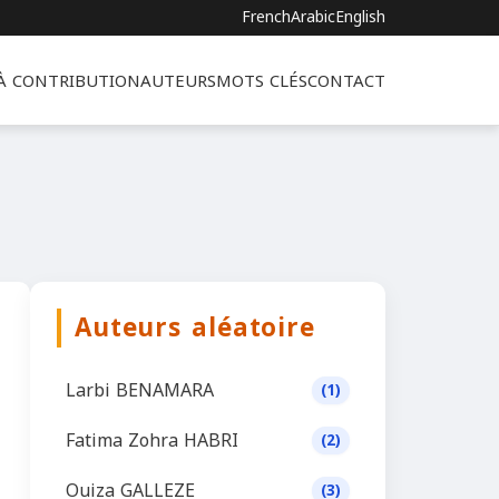
French
Arabic
English
 À CONTRIBUTION
AUTEURS
MOTS CLÉS
CONTACT
Auteurs aléatoire
Larbi BENAMARA
(1)
Fatima Zohra HABRI
(2)
Ouiza GALLEZE
(3)