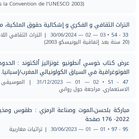
s la Convention de l'UNESCO 2003)
التراث الثقافي و الفكري و إشكالية حقوق الملكية، م
33 - 54
• 03 — 02 — 30/06/2024
| التراث الثقافي الل
(20 سنة بعد إتفاقية اليونيسكو 2003)
عرض كتاب خوسي أنطونيو غونزاليز ألكتوند : الحدود 
الفوتوغرافية في السياق الكولونيالي المغرب/إسبانيا. لارما
47 - 51
• 02 — 01 — 31/12/2023
| الموسيقى 
الاستعماري. مراجعة جول رواني
مباركة بلحسن،الموت وصناعة الرمزي : طقوس ومخيا
2022- 176 صفحة
95 - 97
• 01 — 01 — 30/06/2023
| تراثيات مغاربية