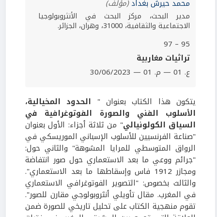
محمد حيرش بغداد
(مؤلف)
مدير البحث، مركز البحث في الأنثروبولوجيا
الاجتماعية والثقافية، 31000، وهران، الجزائر.
95 – 97
تراثيات مغاربية
ع. 01 — م. 01 — 30/06/2023
يتكون هذا الكتاب بعنوان "
الحدود المخيالية،
الأسلوب الفني والصورة الفوتوغرافية في
السياق الكولونيالي
" من ثلاثة أجزاء: الأول بعنوان
"صناعة الفرنسيين للأسلوب الإسباني الموريسكي في
الرواق المتوسطي للمرايا المشوهة" والثاني حول:
"جرائم ووعي ما بعد الاستعماري حول صور انتفاضة
ومجازر 1912 فاس وإسقاطها ما بعد الاستعماري".
والثالث بخصوص: "التصوير الفوتوغرافي الاستعماري
في المغرب. مقال تأويلي أنثروبولوجي مقارن للصور".
تقوم منهجية الكتاب على تحليل تاريخي للصورة ضمن