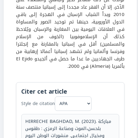
الآخر، إلا أن الفقر عاد مجددا إلى إسبانيا منتصف سنة
2010 وبدأ الشباب الإسبان في الهجرة إلى باقي
الدول الأوروبية، حينها تم توحيد الصور والمساواة
في العلاقات اليومية بين المغاربة والإسبان. ويٌلاحظ
كذلك أن الإسلاموفوبيا (الخوف من الإسلام
والمسلمين) أقل في إسبانيا بالمقارنة مع إنجلترا
وفرنسا وألمانيا ولم تشهد إسبانيا أعمالا إرهابية من
طرف الجهاديين ما عدا ما حصل في ألجيدو El Ejido
بألمريا (Almeria) في 2000.
Citer cet article
Style de citation
HIRRECHE BAGHDAD, M. (2023). مباركة
بلحسن،الموت وصناعة الرمزي : طقوس
ومخيال اجتماعي. منشورات الوطن اليوم