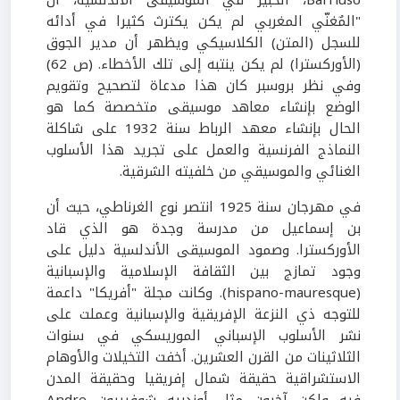
Barriuso، الخبير في الموسيقى الأندلسية، أن
"المٌغنّي المغربي لم يكن يكترث كثيرا في أدائه
للسجل (المتن) الكلاسيكي ويظهر أن مدير الجوق
(الأوركسترا) لم يكن ينتبه إلى تلك الأخطاء. (ص 62)
وفي نظر بروسبر كان هذا مدعاة لتصحيح وتقويم
الوضع بإنشاء معاهد موسيقى متخصصة كما هو
الحال بإنشاء معهد الرباط سنة 1932 على شاكلة
النماذج الفرنسية والعمل على تجريد هذا الأسلوب
الغنائي والموسيقي من خلفيته الشرقية.
في مهرجان سنة 1925 انتصر نوع الغرناطي، حيث أن
بن إسماعيل من مدرسة وجدة هو الذي قاد
الأوركسترا. وصمود الموسيقى الأندلسية دليل على
وجود تمازج بين الثقافة الإسلامية والإسبانية
(hispano-mauresque). وكانت مجلة "أفريكا" داعمة
للتوجه ذي النزعة الإفريقية والإسبانية وعملت على
نشر الأسلوب الإسباني الموريسكي في سنوات
الثلاثينات من القرن العشرين. أخفت التخيلات والأوهام
الاستشراقية حقيقة شمال إفريقيا وحقيقة المدن
فيه ولكن آخرون مثل أوندريه شوفرييون Andre