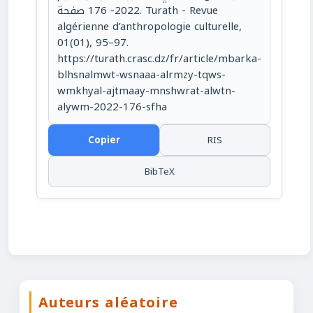
2022- 176 صفحة. Turath - Revue
algérienne d’anthropologie culturelle,
01(01), 95–97.
https://turath.crasc.dz/fr/article/mbarka-
blhsnalmwt-wsnaaa-alrmzy-tqws-
wmkhyal-ajtmaay-mnshwrat-alwtn-
alywm-2022-176-sfha
Copier
RIS
BibTeX
Auteurs aléatoire