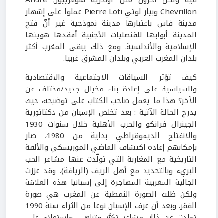
Chevrillon وبيار لوتي Pierre Loti عملوا على إشهار
مدينة فاس باعتبارها مدينة نموذجية غير أنّ فتح
المدينة أبوابها للقنصليات الأجنبية أفقدها هويتها
الإسلامية والأندلسية. ومع ذلك يبقى المغرب أكثر
بلدان المغرب العربي وبلدان المشرق غربيا.
كيف تؤثر السياقات الاجتماعية والاقتصادية
والسياسية على إعادة بناء مخيال جديد/مختلف عن
الآخر؟ هذا ما يعمل صاحب الكتاب على توضيحه، حيث
يدرج الحالة الآتية : بعد تخلص الإسبان من دكتاتورية
الجينرال فرانكو والحرب الأهلية خلال سنوات 1930
والانفتاح الديموقراطي بداية من 1980، صار
بإمكانهم إعادة اكتشاف الماضي الموريسكي والألفة
التاريخية مع المغاربة التي تولّدت عنها مشاعر الحب
البريء وبالتحديد مع أهل الريف (الريافة). وقد عززت
الجالية المغربية المهاجرة إلى إسبانيا هذه العلاقة
ولكن ظلت الصورة النمطية عن المغرب هي صورة
الفقر. وبعد أن عرف الإسبان نوعا من الثراء سنة 1990
تولدت عن ذلك مشاعر تكبٌّر وتباهي واستعلاء على