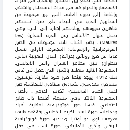
العلاقة التي تجمع بين المشرق والمغرب في فترات
الاستعمار والصراع كما في فترات الاستقلال والسّلام.
وإضافة إلى صورة الغلاف التي تبرز مجموعة من
المحاربين العرب في البيداء على متن أحصنتهم
شاهرين سيوفهم وبنادقهم إشارة إلى الحرب وهي
تحمل عنوان "الأندلس زمن العرب المغاربة (Les
Maures)". يضم الكتاب ثلاث مجموعات من الصور
الفوتوغرافية والرسومات: المجموعة الأولى تشمل
عددا من صور ووثائق (خرائط) المدن المغربية (فاس،
تيطوان) تبيّن مظاهر العمران والفن الأندلسي.
المجموعة الثانية متعلقة بالتمرد الذي حصل في فاس
سنة 1912، يوجد بينها صور جنود مغاربة، فرنسيون،
متمردون معدومون، متمردون مقتادون للمحاكمة، صور
لدفن الجنود الفرنسيين، تكريم الجرحى… وأخيرا،
المجموعة الثالثة وهي متنوعة، أغلبها ذات طابع
اجتماعي، فيها صور فوتوغرافية لمغاربة أفراد
وجماعات، صورة لعبد الكريم الخطيبي رفقةLouis de
Oteyza لوي دو أوتيزا (1922)، صورة فوتوغرافية
للريفي وأخرى للأمازيغي، صورة نساء في حفل