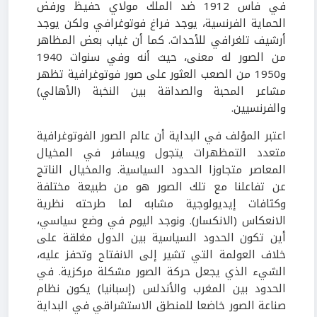
في فاس 1912 ضد الملك مولاي حفيظ ورفض
الحماية الفرنسية، يوجد فراغ فوتوغرافي ولكن يوجد
أرشيف تلغرافي للأحداث. كما أن غياب بعض المظاهر
من الصور له معنى، حيث أنه وفي سنوات 1940
و1950 من الصعب العثور على صور فوتوغرافية تظهر
مشاعر المحبة والصداقة بين النخبة (الأهالي)
والفرنسيين.
اعتبر المؤلف في البداية أن عالم الصور الفوتوغرافية
متعدد التمظهرات يتجول ويسافر في المخيال
المعاصر متجاوزا الحدود السياسية. والمخيال الناتج
عن تفاعلنا مع تلك الصور هو من طبيعة مختلفة
وكثافات إيديولوجية مشابه لما طرحته نظرية
الانعكاس (الانكسار). ونوجد اليوم في وضع سياسي،
أين تكون الحدود السياسية بين الدول مغلقة على
خلاف العولمة التي تشير إلى الانفتاح وتحفز عليه،
الشيء الذي يجعل حركة الصور مشكلة مركزية. في
الحدود بين المغرب والأندلس (إسبانيا) يكون نظام
صناعة الصور خاضعا للمنطق الاستشراقي في البداية