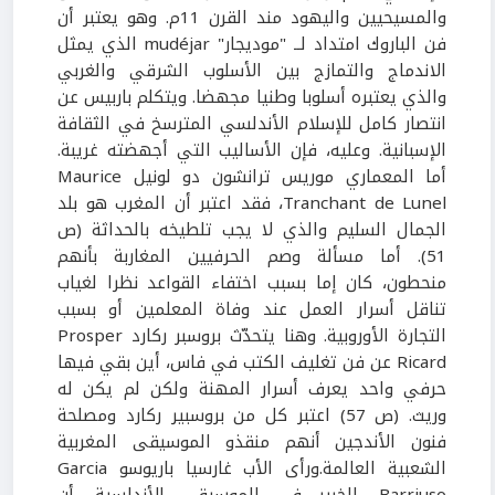
والمسيحيين واليهود مند القرن 11م. وهو يعتبر أن
فن الباروك امتداد لــ "موديجار" mudéjar الذي يمثل
الاندماج والتمازج بين الأسلوب الشرقي والغربي
والذي يعتبره أسلوبا وطنيا مجهضا. ويتكلم باربيس عن
انتصار كامل للإسلام الأندلسي المترسخ في الثقافة
الإسبانية. وعليه، فإن الأساليب التي أجهضته غريبة.
أما المعماري موريس ترانشون دو لونيل Maurice
Tranchant de Lunel، فقد اعتبر أن المغرب هو بلد
الجمال السليم والذي لا يجب تلطيخه بالحداثة (ص
51). أما مسألة وصم الحرفيين المغاربة بأنهم
منحطون، كان إما بسبب اختفاء القواعد نظرا لغياب
تناقل أسرار العمل عند وفاة المعلمين أو بسبب
التجارة الأوروبية. وهنا يتحدّث بروسبر ركارد Prosper
Ricard عن فن تغليف الكتب في فاس، أين بقي فيها
حرفي واحد يعرف أسرار المهنة ولكن لم يكن له
وريث. (ص 57) اعتبر كل من بروسبير ركارد ومصلحة
فنون الأندجين أنهم منقذو الموسيقى المغربية
الشعبية العالمة.ورأى الأب غارسيا باريوسو Garcia