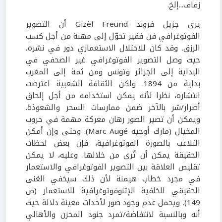
زفاف...إلخ.
يرى جزيل فروند Gizèl Freund أن التصوير
الفوتوغرافي فن فقير تحوّل إلى مهنة من أجل كسب
الرزق. وقد كان للاحتلال الاستعماري دور في نشره،
حيث وصل التصوير الفوتوغرافي غير الصحفي في
البداية إلى الجزائر وتونس ومن ثمة إلى المغرب
بداية من 1894. ولكن الثقافة الشعبية اعترضت
انتشاره، نظرا لأنه يمكن استخدامه من أجل إلحاق
أضرار/شر بالآخر ضمن ممارسات السحر والشعوذة.
ويمكن أن تصير الصور رهان معركة مهمة في حروب
المخيال (مارك أوجيه Marc Augé). وحتى وإن أمكن
التلاعب بالصورة الفوتوغرافية، فإن بعض لحظات
الحقيقة يمكن أن تٌرى من خلالها. وعليه، لا يمكن
تقليص العلاقة بين التصوير الفوتوغرافي والاستعمار
في مجرد خطاب هيمنة لأن ذلك سيخفي الغنى
الحقيقي للخلفية الإثنوفوتوغرافية للاستعمار (ص
149). ويحمل عدم وجود صور لأحداث معينة دلالة حيث
أنه وبالنسبة لانتفاضة/تمرد جنود المخزن والأهالي