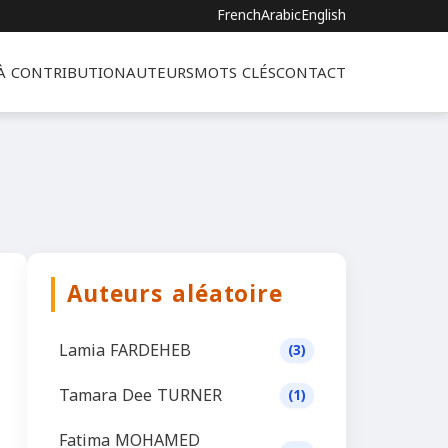
French
Arabic
English
 À CONTRIBUTION
AUTEURS
MOTS CLÉS
CONTACT
Auteurs aléatoire
Lamia FARDEHEB
(3)
Tamara Dee TURNER
(1)
Fatima MOHAMED