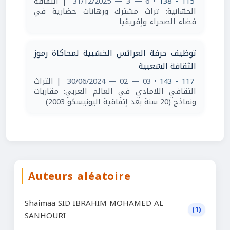
| اﻟﺜﻘﺎﻓﺔ
• 6 — 3 — 31/12/2025
115 - 138
اﻟﺤﺴّاﻧﻴﺔ: ﺗﺮاث ﻣﺸﺘﺮك ورﻫﺎﻧﺎت ﺣﻀﺎرﻳﺔ ﻓﻲ
ﻓﻀﺎء اﻟﺼﺤﺮاء وإﻓﺮﻳﻘﻴﺎ
توظيف حرفة العرائس الخشبية لمحاكاة رموز
الثقافة الشعبية
| التراث
• 03 — 02 — 30/06/2024
117 - 143
الثقافي اللامادي في العالم العربي: مقاربات
ونماذج (20 سنة بعد إتفاقية اليونيسكو 2003)
Auteurs aléatoire
Shaimaa SID IBRAHIM MOHAMED AL
(1)
SANHOURI