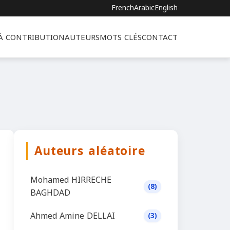
French
Arabic
English
 À CONTRIBUTION
AUTEURS
MOTS CLÉS
CONTACT
Auteurs aléatoire
Mohamed HIRRECHE
(8)
BAGHDAD
Ahmed Amine DELLAI
(3)