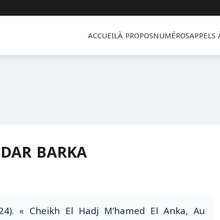
ACCUEIL
À PROPOS
NUMÉROS
APPELS
HDAR BARKA
4). « Cheikh El Hadj M’hamed El Anka, Au