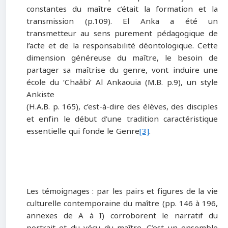
constantes du maître c’était la formation et la
transmission (p.109). El Anka a été un
transmetteur au sens purement pédagogique de
l’acte et de la responsabilité déontologique. Cette
dimension généreuse du maître, le besoin de
partager sa maîtrise du genre, vont induire une
école du ‘Chaâbi’ Al Ankaouia (M.B. p.9), un style
Ankiste
(H.A.B. p. 165), c’est-à-dire des élèves, des disciples
et enfin le début d’une tradition caractéristique
essentielle qui fonde le Genre
[3]
.
Les témoignages :
par les pairs et figures de la vie
culturelle contemporaine du maître (pp. 146 à 196,
annexes de A à I) corroborent le narratif du
portrait et du vécu du maître. C’est un ensemble