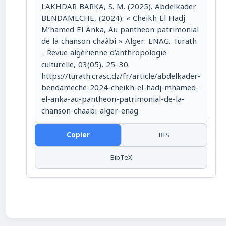
LAKHDAR BARKA, S. M. (2025). Abdelkader
BENDAMECHE, (2024). « Cheikh El Hadj
M’hamed El Anka, Au pantheon patrimonial
de la chanson chaâbi » Alger: ENAG. Turath
- Revue algérienne d’anthropologie
culturelle, 03(05), 25–30.
https://turath.crasc.dz/fr/article/abdelkader-
bendameche-2024-cheikh-el-hadj-mhamed-
el-anka-au-pantheon-patrimonial-de-la-
chanson-chaabi-alger-enag
Copier
RIS
BibTeX