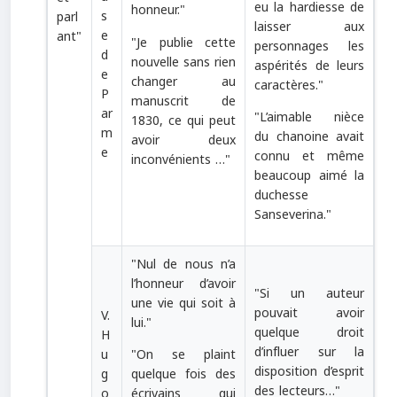
eu la hardiesse de
honneur.
"
s
parl
laisser aux
e
ant
"
"
Je publie cette
personnages les
d
nouvelle sans rien
aspérités de leurs
e
changer au
caractères.
"
P
manuscrit de
ar
"
L’aimable nièce
1830, ce qui peut
m
du chanoine avait
avoir deux
e
connu et même
inconvénients …
"
beaucoup aimé la
duchesse
Sanseverina.
"
"
Nul de nous n’a
l’honneur d’avoir
"
Si un auteur
une vie qui soit à
pouvait avoir
V.
lui.
"
quelque droit
H
d’influer sur la
u
"
On se plaint
disposition d’esprit
g
quelque fois des
des lecteurs…
"
o
écrivains qui