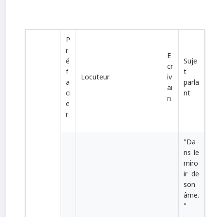
P
r
E
é
Suje
cr
f
t
Locuteur
iv
a
parla
ai
ci
nt
n
e
r
"Da
ns le
miro
ir de
son
âme.
"