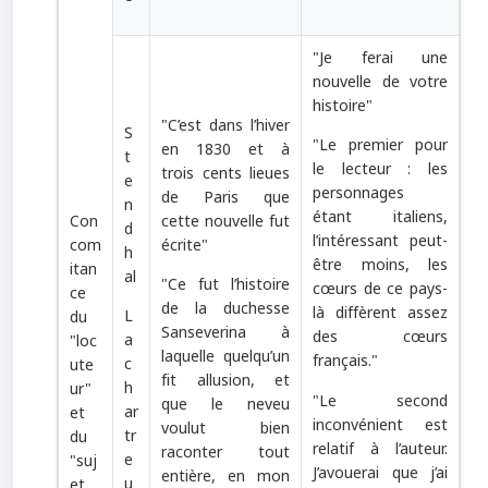
"
Je ferai une
nouvelle de votre
histoire
"
"
C’est dans l’hiver
S
"
Le premier pour
en 1830 et à
t
le lecteur : les
trois cents lieues
e
personnages
de Paris que
n
étant italiens,
Con
cette nouvelle fut
d
l’intéressant peut-
com
écrite
"
h
être moins, les
itan
al
"
Ce fut l’histoire
cœurs de ce pays-
ce
de la duchesse
là diffèrent assez
L
du
Sanseverina à
des cœurs
a
"loc
laquelle quelqu’un
français.
"
c
ute
fit allusion, et
h
ur
"
"
Le second
que le neveu
ar
et
inconvénient est
voulut bien
tr
du
relatif à l’auteur.
raconter tout
e
"
suj
J’avouerai que j’ai
entière, en mon
u
et