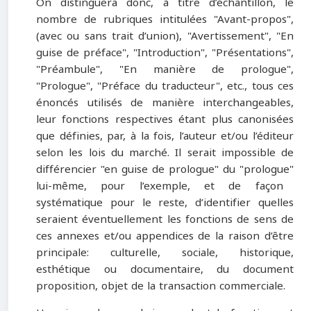
On distinguera donc, à titre d’échantillon, le
nombre de rubriques intitulées
"
Avant-propos
"
,
(avec ou sans trait d’union),
"
Avertissement
"
,
"
En
guise de préface
"
,
"
Introduction
"
,
"
Présentations
"
,
"
Préambule
"
,
"
En manière de prologue
"
,
"
Prologue
"
,
"
Préface du traducteur
"
, etc., tous ces
énoncés utilisés de manière interchangeables,
leur fonctions respectives étant plus canonisées
que définies, par, à la fois, l’auteur et/ou l’éditeur
selon les lois du marché. Il serait impossible de
différencier "en guise de prologue
"
du
"
prologue
"
lui-même, pour l’exemple, et de façon
systématique pour le reste, d’identifier quelles
seraient éventuellement les fonctions de sens de
ces annexes et/ou appendices de la raison d’être
principale: culturelle, sociale, historique,
esthétique ou documentaire, du document
proposition, objet de la transaction commerciale.