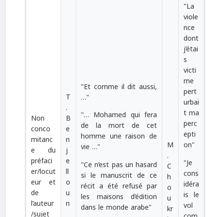
"La
viole
nce
dont
j’étai
s
victi
me
"
Et comme il dit aussi,
pert
T
…
"
urbai
.
t ma
"… Mohamed qui fera
Non
B
perc
de la mort de cet
conco
e
epti
homme une raison de
mitanc
n
M
on"
vie …
"
e du
j
.
préfaci
e
"Je
"Ce n’est pas un hasard
C
er/locut
ll
cons
si le manuscrit de ce
h
eur et
o
idéra
récit a été refusé par
o
de
u
is le
les maisons d’édition
u
l’auteur
n
vol
dans le monde arabe"
kr
/sujet
com