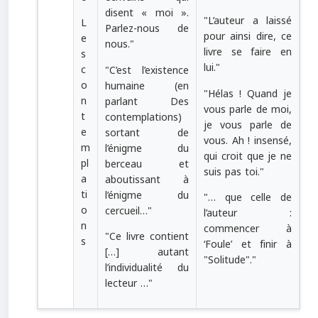
disent « moi ».
"
L’auteur a laissé
L
Parlez-nous de
pour ainsi dire, ce
e
nous.
"
livre se faire en
s
lui.
"
c
"
C’est l’existence
o
humaine (en
"
Hélas ! Quand je
n
parlant Des
vous parle de moi,
t
contemplations)
je vous parle de
e
sortant de
vous. Ah ! insensé,
m
l’énigme du
qui croit que je ne
pl
berceau et
suis pas toi.
"
a
aboutissant à
ti
l’énigme du
"
… que celle de
o
cercueil…
"
l’auteur :
n
commencer à
"
Ce livre contient
s
‘Foule’ et finir à
[…] autant
"
Solitude
"
.
"
l’individualité du
lecteur …
"