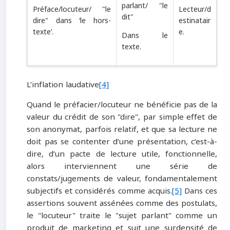
parlant/ "le
Préface/locuteur/
"
le
Lecteur/d
dit
"
dire
"
dans ‘le hors-
estinatair
texte’.
e
.
Dans le
texte.
L’inflation laudative
[4]
Quand le préfacier/locuteur ne bénéficie pas de la
valeur du crédit de son "dire", par simple effet de
son anonymat, parfois relatif, et que sa lecture ne
doit pas se contenter d’une présentation, c’est-à-
dire, d’un pacte de lecture utile, fonctionnelle,
alors interviennent une série de
constats/jugements de valeur, fondamentalement
subjectifs et considérés comme acquis.
[5]
Dans ces
assertions souvent assénées comme des postulats,
le "locuteur" traite le "sujet parlant" comme un
produit de marketing et suit une surdensité de