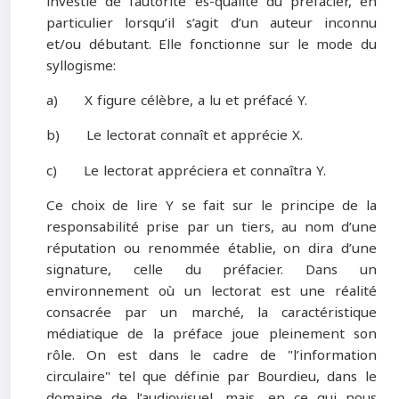
investie de l’autorité es-qualité du préfacier, en
particulier lorsqu’il s’agit d’un auteur inconnu
et/ou débutant. Elle fonctionne sur le mode du
syllogisme:
a)
X figure célèbre, a lu et préfacé Y.
b)
Le lectorat connaît et apprécie X.
c)
Le lectorat appréciera et connaîtra Y.
Ce choix de lire Y se fait sur le principe de la
responsabilité prise par un tiers, au nom d’une
réputation ou renommée établie, on dira d’une
signature, celle du préfacier. Dans un
environnement où un lectorat est une réalité
consacrée par un marché, la caractéristique
médiatique de la préface joue pleinement son
rôle. On est dans le cadre de
"
l’information
circulaire
"
tel que définie par Bourdieu, dans le
domaine de l’audiovisuel, mais, en ce qui nous