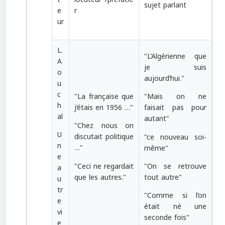
sujet parlant
e
r
ur
L.
"
L’Algérienne que
A
je suis
o
aujourd’hui.
"
u
c
"
La française que
"
Mais on ne
h
j’étais en 1956 …"
faisait pas pour
al
autant
"
"
Chez nous on
U
discutait politique
"
ce nouveau soi-
n
…
"
même
"
e
"
Ceci ne regardait
"
On se retrouve
a
que les autres.
"
tout autre
"
u
tr
"
Comme si l’on
e
était né une
vi
seconde fois
"
e