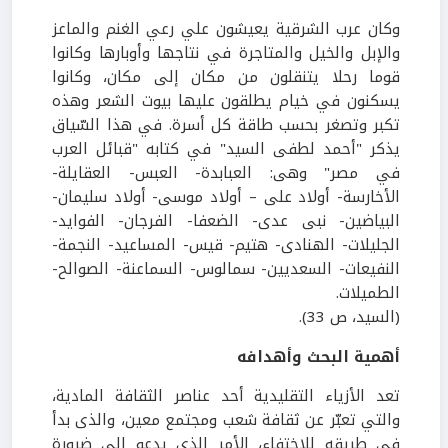
وكان عرب الشرقية يعيشون علي رعي الغنم والماعز
والإبل والخيل والمتاجرة في نتاجها وأوبارها وكانوا
قوما رحلا يتنقلون من مكان إلى مكان، وكانوا
يسكنون في خيام يطلقون عليها بيوت الشعر وهذه
تكبر وتصغر بحسب طاقة كل أسرة. في هذا السّياق
يذكر "أحمد لطفى السيد" في كتابه "قبائل العرب
في مصر" وهى: العبابدة- العبس- العقايلة-
الأخارسة- أولاد على – أولاد موسى- أولاد سليمان-
البياضين- نبى عدى- الضعفا- الفرجان- الفوايد-
الجليلات- الهنادى- هتيم- قيس- المساعيد- النجمة-
النفيعات- السعديين- سمالوس- السماعنة- الصوالح-
الطميلات.
(السيد، ص 33).
أهمية البحث وأهدافه
تعد الأزياء التقليدية أحد عناصر الثقافة المادية،
والتي تعبّر عن ثقافة شعب ومجتمع معين، والذى بدأ
في طريقه للاختفاء، الأمر الذى يدعو إلى ضرورة