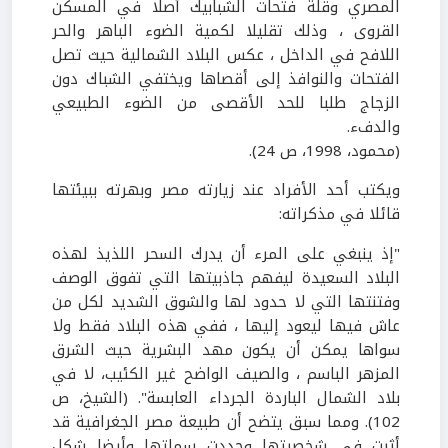
المصري وقلة فتحات الشبابيك أصلا في المسكن
القروى ، وذلك تقليلا لكمية الضوء الباهر والحر
اللافح في الداخل ، عكس البلاد الشمالية حيث تصل
الفتحات والنوافذ إلى أقصاها ويختفي الشباك دون
الزجاج طلبا للحد الأقصى من الضوء الطبيعي
والدفء.
(محمود، 1998، ص 24).
ويكتب أحد الأفراد عند زيارته مصر وبهرته ببيئتها
قائلا في مذكراته:
"إذ ينبغي على المرء أن يدرك السحر اللذيذ لهذه
البلاد السعيدة ليفهم جاذبيتها التي تفوق الوصف
وفتنتها التي لا حدود لها والشوق الشديد لكل من
عاش فيها ليعود إليها ، ففي هذه البلاد فقط ولا
سواها يمكن أن يكون مهد البشرية حيث الشرق
المزهر الباسم ، والصيف الواضح غير الكئيب، لا في
بلاد الشمال الباردة الجرداء العابسة". (الشيخ، ص
102). ومما سبق يتضح أن طبيعة مصر الجغرافية قد
أثرت في شخصيتها وحددت سماتها وأيضا شكل