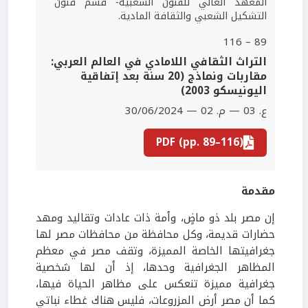
المعهد العالي للفنون الشعبية- قسم فنون
التشكيل الشعبي والثقافة المادية.
89 – 116
التراث الثقافي اللامادي في العالم العربي:
مقاربات ونماذج (20 سنة بعد إتفاقية
اليونيسكو 2003)
ع. 03 — م. 02 — 30/06/2024
PDF (pp. 89–116)
مقدمة
إن مصر بلد ذو ماضٍ، وأمة ذات عادات وتقاليد ومهد
حضارات قديمة، وكل محافظة من محافظات مصر لها
جغرافيتها الخاصة المميزة، وتقف مصر في معظم
المظاهر الجغرافية وحدها، إذ أن لها شخصية
جغرافية مميزة تنعكس على مظاهر الحياة فيها،
كما أن مصر أرض المزروعات، فليس هناك غطاء نباتي