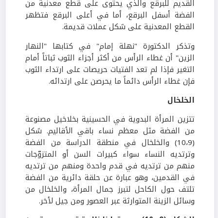
القديم للبرقع والذي يحتوى على قطع معدنية من
الفضة أسفل البرقع، أما في أعلى البرقع فتظهر
القطع المعدنية على شكل عملات قديمة.
وتذكر الدكتورة "نهلة إمام" في كتابها "النهار
الزين" أن غطاء الرأس من أكثر أجزاء الثوب ثباتاً أمام
التغير فإذا لم تعد الفتيات حريصات على ارتداء الثوب
فإن غطاء الرأس دائماً ما يحرصن على ارتدائه.
الخلخال
تتزين المرأة البدوية في الحسينية بخلاخيل مصنوعة
من الفضة مثل معظم نساء باقي الأقاليم. شكل
(10،9) والخلخال في منطقة الدراسة من الفضة
وترتديه النساء سواء كبيرات السن أو المتزوّجات
منهم من ترتديه في قدم واحدة ومنهم من ترتديه
في القدمين، وهو عبارة عن حلقة دائرية من الفضة
تلتف حول الكاحل لتبرز جمال المرأة، والخلخال من
وسائل الزينة المتوارثة عبر العصور ومن جيل لأخر.