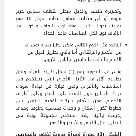
وتطريزه كثيف والذيل مبطن بقطعة قماش حرير
ملونه أو أي فضلات قماش بطانه بعرض 10 سم
تقريبًا، بدوران الذيل وهو ثوب الزفاف ويكون بعد
الزفاف ثوب لكل المناسبات ماعد الحداد.
الثالث: مثل النوع الثاني ولكن يطرز صدره بوحدات
من الأحمر والبرتقالي أما باقي تطريز الذيل من
الأمام والخلف والجانبين فباللون الأزرق.
ونرى في الصورة رقم (4) شكل لأزياء المرأة ولكن
تطريزه أقل من الأزياء الأخرى التي تستخدم في
المناسبات والأفراح، وهي عبارة عن عباءة سوداء
يرتكز التطريز حول الرقبة على الصدر وعلى أطراف
الأكمام، ومن الأمام شرائط أفقية تحتوى على
خطوط تكون أشكال و وحدات هندسية يعلوها وحدات
زخرفية نباتية. وقد استخدم مجموعة لونية في
التطريز مثل الأحمر والأخضر والأصفر.
الشكل (3): صورة لامرأة بدوية تظهر بالملابس