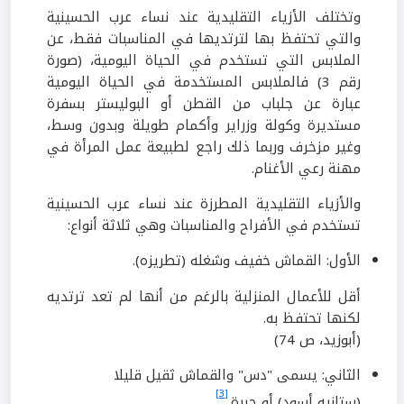
وتختلف الأزياء التقليدية عند نساء عرب الحسينية
والتي تحتفظ بها لترتديها في المناسبات فقط، عن
الملابس التي تستخدم في الحياة اليومية، (صورة
رقم 3) فالملابس المستخدمة في الحياة اليومية
عبارة عن جلباب من القطن أو البوليستر بسفرة
مستديرة وكولة وزراير وأكمام طويلة وبدون وسط،
وغير مزخرف وربما ذلك راجع لطبيعة عمل المرأة في
مهنة رعي الأغنام.
والأزياء التقليدية المطرزة عند نساء عرب الحسينية
تستخدم في الأفراح والمناسبات وهي ثلاثة أنواع:
الأول: القماش خفيف وشغله (تطريزه).
أقل للأعمال المنزلية بالرغم من أنها لم تعد ترتديه
لكنها تحتفظ به.
(أبوزيد، ص 74)
الثاني: يسمى "دس" والقماش ثقيل قليلا
[3]
(ستانيه أسود) أو حبرة.