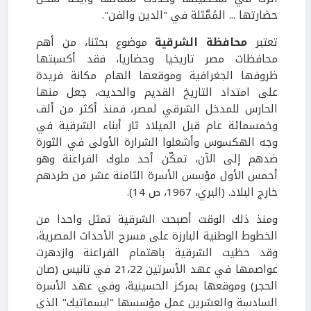
حضارتها ... المُمَّثلة في "الدين والفن".
تعتبر
محافظة الشرقية
موضوع بحثنا، من أهم
محافظات مصر تاريخيا وحضاريا، فقد أكسبتها
ظروفها الجغرافية وموقعها الهام مكانة فريدة
على امتداد التاريخ القديم والحديث، جعل منها
الحارس للمدخل الشرقي لمصر، فمنذ أكثر من ألف
وخمسمائة عام قبل الميلاد ثار أبناء الشرقية في
وجه الهكسوس وأشعلوا الشرارة الأولى في الثورة
ضدهم إلى الآن، تمكّن أحد ملوك الفراعنة وهو
أحمس الأول مؤسس الأسرة الثامنة عشر من طردهم
خارج البلاد. (البري، 1967، ص 14).
ومنذ ذلك الوقت أصبحت الشرقية تمثل واحدا من
الخطوط الوطنية البارزة على مسرح الأحداث المصرية،
وقد حظيت الشرقية باهتمام الفراعنة وازدهرت
عواصمها في عهد الأسرتين 21،22 في تانيس (صان
الحجر) وموقعها بمركز الحسينية، وفي عهد الأسرة
السادسة والعشرين عمل مؤسسها "ابسماتيك" الذى