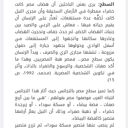
السطح:
يرى بعض الباحثين أن هضاب مصر كانت
خضراء ممطرة في الأزمان السحيقة وأن مجرى النيل
كانت تَحَفُّه عدة مستنقعات، تَعذَّر على الإنسان أن
يقيم حياته فيها ، فعاش على الرعي والصيد بين
جنبات الهضاب الخضر، ثم حدث جفاف وتحجرت الهضاب
وغادرها سكانها واتجهوا إلى المستنقعات في
أسفل الوادي وحولوها بجهود جبارة إلى حقول
مزروعة ، تشقها مجارى الري والصرف ، وبدأ الإنسان
يكون سطح مصر.... فمصر هبة المصريين, وهذا ما
أكد صفات الشخصية، والرسوخ والانفراد بالذات, وأثر
في تكوين الشخصية المصرية. (مـحمد، 1992، ص
15).
كما تميز سطح مصر بالتجانس حيث أثار هذا التجانس
انتباه العرب فوصفوا مصر بقولهم : "هي ما بين أربع
صفات ، فضة بيضاء ، أو مسكة سوداء ، أو زبرجدة
خضراء ، أو ذهبة صفراء. وذلك أن النيل يعمّ أرضها
فتصير كالفضة البيضاء.
ثم ينصب عنها فتصير مسكة سوداء، ثم تزرع فتصير