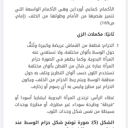
الأكمام: كمايم، أورداين وهى الأكمام الواسعة التي
تتميز بقصرها من الأمام وطولها من الخلف. (إمام،
ص169)
ثانيًا: مكملات الزي
الحزام
:
قطعة من القماش عريضة وكبيرة وتُلفُّ
حول الوسط بألوان مختلفة، ولا تستغني عنه
المرأة البدوية. وكما يظهر في الصورة حزام
المرأة عبارة عن شال من القطن بألوان مختلفة
تستخدم اللون حسب ألوان التطريز وتلف به حول
منطقة الوسط ويتم ربط الحزام من الخلف، ويكون
الحزام غير مطرز وليس به أي رسوم أو زخارف.
غطاء الرأس: ترتدى المرأة البدوية ايشاربا أسودا أو
"قرطة" وطرحة سوداء غير مطرزة، أو مطرزة بوحدات
بسيطة من نفس شكل وحدات الثوب.
الشكل (5): صورة توضح شكل حزام الوسط عند