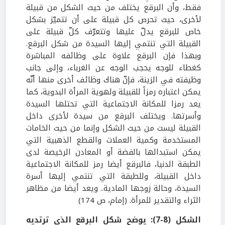
فقط، وأن البرقع يختلف من حيث الشكل من قبيلة
لأخرى، حيث تحرص كل قبيلة على أن تتميّز بشكل
خاص للبرقع يدلّ عليها وتتعرّف كلّ قبيلة على
القبيلة التي تنتمي إليها السيدة من شكل البرقع.
وبهذا فإن البرقع علاوة على وظائفه المباشرة
كغطاء للوجه يحجب الوجه عن الغرباء، وإلى جانب
وظيفته في الزينة، فإنّ هناك وظائف أخرى منها أنّه
يمكن اعتباره رمزاً للقبيلة ولهوية المرأة البدوية، كما
يعد رمزا للمكانة الاجتماعية التي تحتلها السيدة
وأسرتها. ويختلف البرقع من سيدة لأخرى داخل
القبيلة ليست من حيث الشكل وإنما من حيث الخامات
المستخدمة وكمية العملات والقطع الذهبية التي
يمكن استبدالها بالفضة أو المعادن الرخيصة لدى
الطبقة الدنيا، فالبرقع أيضا رمز للمكانة الاجتماعية
داخل القبيلة، وللطبقة التي تنتمي إليها أسرة
السيدة، وحالة زوجها المادية.. ويعد أيضا من مظاهر
الثراء والتقدير للمرأة. (إمام، ص 174)
الشكل (8-7): يوضح شكل البرقع الذي ترتديه