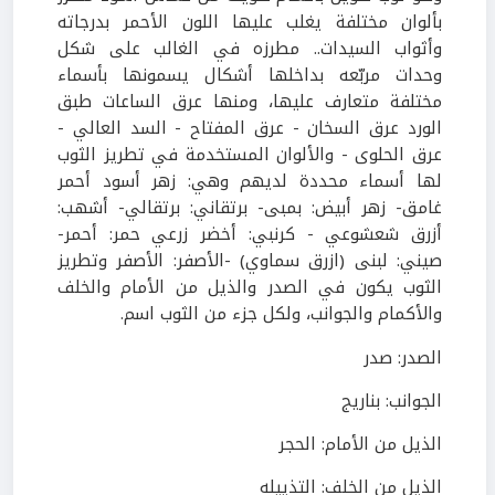
بألوان مختلفة يغلب عليها اللون الأحمر بدرجاته
وأثواب السيدات.. مطرزه في الغالب على شكل
وحدات مربّعه بداخلها أشكال يسمونها بأسماء
مختلفة متعارف عليها، ومنها عرق الساعات طبق
الورد عرق السخان - عرق المفتاح - السد العالي -
عرق الحلوى - والألوان المستخدمة في تطريز الثوب
لها أسماء محددة لديهم وهي: زهر أسود أحمر
غامق- زهر أبيض: بمبى- برتقاني: برتقالي- أشهب:
أزرق شعشوعي - كرنبي: أخضر زرعي حمر: أحمر-
صيني: لبنى (ازرق سماوي) -الأصفر: الأصفر وتطريز
الثوب يكون في الصدر والذيل من الأمام والخلف
والأكمام والجوانب، ولكل جزء من الثوب اسم.
الصدر: صدر
الجوانب: بناريج
الذيل من الأمام: الحجر
الذيل من الخلف: التذييله