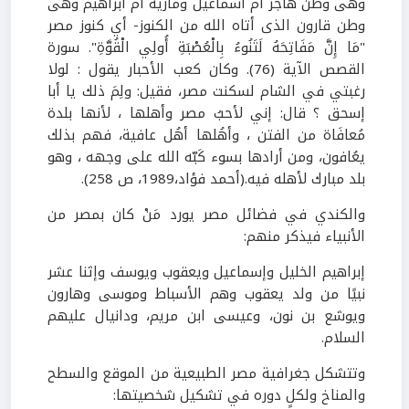
وهى وطن هاجر أم اسماعيل وماريه أم ابراهيم وهى
وطن قارون الذى أتاه الله من الكنوز- أي كنوز مصر
"مَا إِنَّ مَفَاتِحَهُ لَتَنُوءُ بِالْعُصْبَةِ أُولِي الْقُوَّةِ". سورة
القصص الآية (76). وكان كعب الأحبار يقول : لولا
رغبتي في الشام لسكنت مصر، فقيل: ولِمَ ذلك يا أبا
إسحق ؟ قال: إني لأحبُ مصر وأهلها ، لأنها بلدة
مُعافَاة من الفتن ، وأهُلها أهُل عافية، فهم بذلك
يعُافون، ومن أرادها بسوء كَبّه الله على وجهه ، وهو
بلد مبارك لأهله فيه.(أحمد فؤاد،1989، ص 258).
والكندي في فضائل مصر يورد مَنْ كان بمصر من
الأنبياء فيذكر منهم:
إبراهيم الخليل وإسماعيل ويعقوب ويوسف وإثنا عشر
نبيًا من ولد يعقوب وهم الأسباط وموسى وهارون
ويوشع بن نون، وعيسى ابن مريم، ودانيال عليهم
السلام.
وتتشكل جغرافية مصر الطبيعية من الموقع والسطح
والمناخ ولكلٍ دوره في تشكيل شخصيتها: