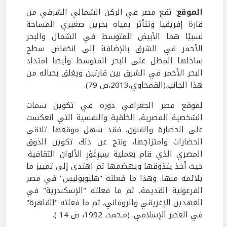
الموقع
: تقع مصر في الركن الشمالي الشرقي من
قارة إفريقيا وتتأثر بمياه بحرين صغيري المساحة
نسبيًا هما الأبيض المتوسط في الشمال والبحر
الأحمر في الشرق بالإضافة إلى انخفاض سطح
ساحلها المطل على البحر المتوسط وأيضا امتداد
البحر الأحمر في الشرق بين قارتين ويغلق بحباله من
هذا الجانب.(القمحاوي،2013،ص 79).
لموقع مصر الجغرافي دوره في تكوين سمات
الشخصية المصرية، الخلقية والنفسية التي انعكست
على الحضارة والفنون، فقد سهل موقعها تلاقى
الحضارات وامتزاجها، ونتج عن ذلك تكوين الذوق
المصري الذي قام بعملية سِبرِغَوْرِ الألوان الثقافية.
حيث أخذ يتذوقها ويهضمها ثم اهتدى إلى تمييز ما
يلائمه منها. وهذا ما فعلته "هليوبوليس" في مصر
الفرعونية القديمة، ثم ما فعلته "الإسكندرية" في
العهدين الإغريقي والروماني، ثم ما فعلته "القاهرة"
في العصر الإسلامي. (مـحمد، 1992، ص 14 ).