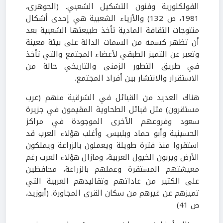
الفولكلورية وفنون التشكيل الشعبي. (الجوهرى،
1981، ص 132) والأزياء الشعبية هي إحدى أشكال
منتوجات الثقافة المادية تأخذ طبيعتها الشعبية بعد
أن تظهر كسمه من السمات الدالة على بيئة معينة
وتعبر عن التميز الطبقي لأعضاء المجتمع والتي تأخذ
في طريق التطور الزمنى والتاريخي حالة من
الاستقرار والانتشار بين أفراد المجتمع.
هناك العديد من القبائل في الشرقية منهم (عرب
مستقرون) مثل قبائل الطحاوية المقيمون في جزيرة
سعود وفروعهم الأخرى الموجودة في مراكز
الحسينية وأبو حماد وبلبيس. وأغلب هؤلاء العرب قد
استقروا منذ فترة طويلة ويعملون بالزراعة ويملكون
الأرض ويربون الخيول العربية، ومازال هؤلاء العرب رغم
معيشتهم المستقرة وعملهم بالزراعة، محافظين
على الكثير من عاداتهم وتقاليدهم العربية التي
تميزهم عن غيرهم من سكان القرى المجاورة. (أبوزيد،
ص 41)