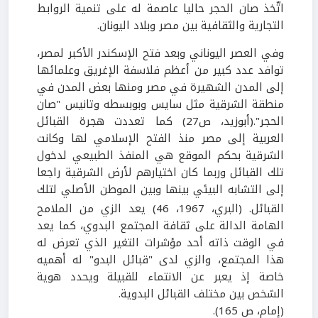
اتّخذ صان الحجر حاليا عاصمة له على تنمية الروابط
التجارية والثقافية بين مصر وبلاد اليونان.
وفي العصر اليوناني وبعد فتح الإسكندر الأكبر لمصر،
توافد عدد كبير من أعظم فلاسفة الإغريق وعلمائها
إلى المدن الشهيرة في مصر ومنها بعض المدن في
منطقة الشرقية مثل سايس وبوبسطه وتانيس "صان
الحجر".(أبوزيد، ص27) كما تعددت هجرة القبائل
العربية إلى مصر منذ الفتح الإسلامي لها وكانت
الشرقية بحكم الموقع هي المنفذ الطبيعي لدخول
تلك القبائل وربما كان اختيارهم لأرض الشرقية راجعا
إلى التشابه البيئي بينها وبين الموطن الأصلي لتلك
القبائل. (البري، 1967، 46)
يعد الزي من الملامح
الهامة الدالة على ثقافة المجتمع البدوي، كما يعد
في الوقت ذاته أحد مؤشرات التغير الذي تعرض له
هذا المجتمع، والزي لدى "قبائل البدو" له أهميه
خاصة إذ يعبر عن الانتماء للقبيلة ويحدد هوية
الشخص بين مختلف القبائل البدوية.
(إمام، ص 165).