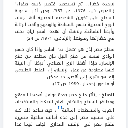
زبرجدة خضراء، ثم تستحصد فتصير ذهبة صفراء"
(النويري ش.، 1976، ص 357). ومن أثار سهولة
السطح على تكوين الشخصية المصرية أنها جعلت
الروح المصرية تتسم بالبساطة والوضوح وألفت الرتابة
وأيضا التلقائية. ولاشكّ أن لهذه القيم آياتٍ تجلت
في حضارتها وفنونها. (الرفاعي، 1971، ص 24).
سطح مصر إذن هو "شغل يد" الفلاح وإذا كان جسم
الوادي نفسه من صنع النيل فإن سطحه من صنع
الإنسان، فإذا أضفنا الري الصناعي أدركنا أن البيئة
كلها مصنوعة من عمل الإنسان، إن المنظر الطبيعي
إنما هو بشرى إلى أقصى حد ممكن
أو متصور. (حمدان، 1989، ص 17).
المناخ
: يتأثر مناخ مصر بعدة عوامل أهمها الموقع
ومظاهر السطح والنظام العام للضغط والمنخفضات
[1]
الجوية والمسطحات المائية
، حيث ساعد ذلك كله
على تقسيم مصر إلى عدة أقاليم مناخية متميزة
فتقع مصر في الإقليم المداري الجاف فيما عدا