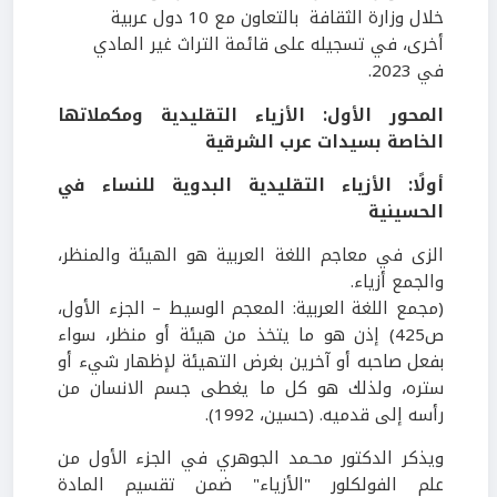
خلال وزارة الثقافة بالتعاون مع 10 دول عربية
أخرى، في تسجيله على قائمة التراث غير المادي
في 2023.
المحور الأول: الأزياء التقليدية ومكملاتها
الخاصة بسيدات عرب الشرقية
أولًا: الأزياء التقليدية البدوية للنساء في
الحسينية
الزى في معاجم اللغة العربية هو الهيئة والمنظر،
والجمع أزياء.
(مجمع اللغة العربية: المعجم الوسيط – الجزء الأول،
ص425)
إذن هو ما يتخذ من هيئة أو منظر، سواء
بفعل صاحبه أو آخرين بغرض التهيئة لإظهار شيء أو
ستره، ولذلك هو كل ما يغطى جسم الانسان من
رأسه إلى قدميه. (حسين، 1992).
ويذكر الدكتور محـمد الجوهري في الجزء الأول من
علم الفولكلور "الأزياء" ضمن تقسيم المادة