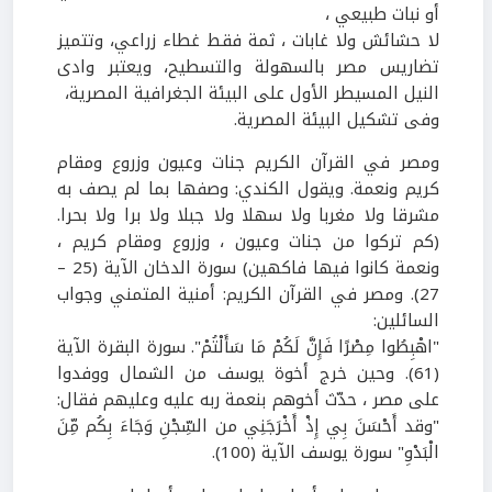
أو نبات طبيعي ،
لا حشائش ولا غابات ، ثمة فقط غطاء زراعي، وتتميز
تضاريس مصر بالسهولة والتسطيح، ويعتبر وادى
النيل المسيطر الأول على البيئة الجغرافية المصرية،
وفى تشكيل البيئة المصرية.
ومصر في القرآن الكريم جنات وعيون وزروع ومقام
كريم ونعمة. ويقول الكندي: وصفها بما لم يصف به
مشرقا ولا مغربا ولا سهلا ولا جبلا ولا برا ولا بحرا.
(كم تركوا من جنات وعيون ، وزروع ومقام كريم ،
ونعمة كانوا فيها فاكهين) سورة الدخان الآية (25 –
27). ومصر في القرآن الكريم: أمنية المتمني وجواب
السائلين:
"اهْبِطُوا مِصْرًا فَإِنَّ لَكُمْ مَا سَأَلْتُمْ". سورة البقرة الآية
(61). وحين خرج أخوة يوسف من الشمال ووفدوا
على مصر ، حدّث أخوهم بنعمة ربه عليه وعليهم فقال:
"وقد أَحْسَنَ بِي إِذْ أَخْرَجَنِي من السِّجْنِ وَجَاءَ بِكُم مِّنَ
الْبَدْوِ" سورة يوسف الآية (100).