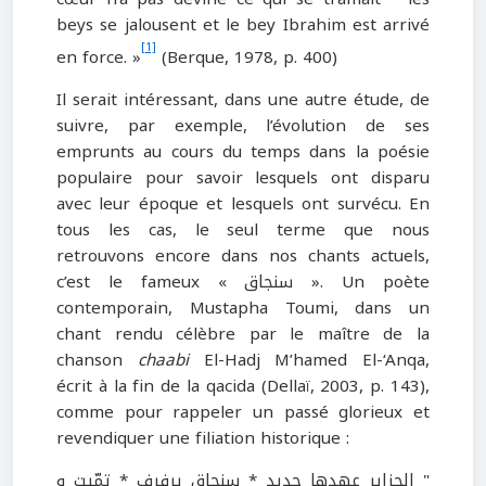
beys se jalousent et le bey Ibrahim est arrivé
[1]
en force. »
(Berque, 1978, p. 400)
Il serait intéressant, dans une autre étude, de
suivre, par exemple, l’évolution de ses
emprunts au cours du temps dans la poésie
populaire pour savoir lesquels ont disparu
avec leur époque et lesquels ont survécu. En
tous les cas, le seul terme que nous
retrouvons encore dans nos chants actuels,
c’est le fameux « سنجاق ». Un poète
contemporain, Mustapha Toumi, dans un
chant rendu célèbre par le maître de la
chanson
chaabi
El-Hadj M’hamed El-‘Anqa,
écrit à la fin de la qacida (Dellaï, 2003, p. 143),
comme pour rappeler un passé glorieux et
revendiquer une filiation historique :
" الجزاير عهدها جديد * سنجاق يرفرف * تمّيت و