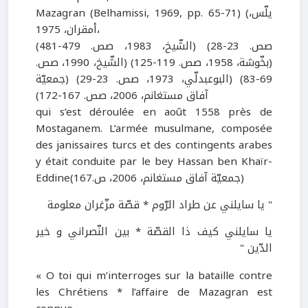
Mazagran (Belhamissi, 1969, pp. 65-71) (يلّس،
أمقران، 1975،
صص. 23-28) (الشّيخ، 1983، صص. 479-481)
(بخّوشة، 1958، صص. 119-125) (الشّيخ، 1990، صص.
69-83) (البوعبدلّي، 1973، صص. 23-29) (جمعيّة
آفاق مستغانم، 2006، صص. 167-172)
qui s’est déroulée en août 1558 près de
Mostaganem. L’armée musulmane, composée
des janissaires turcs et des contingents arabes
y était conduite par le bey Hassan ben Khaïr-
Eddine(جمعيّة آفاق مستغانم، 2006، ص.167)
" يا سايلني عن طراد الرّوم * قصّة مزّغران معلومة
يا سايلني كيف ذا القصّة * بين النّصراني و خير
الدّين "
« O toi qui m’interroges sur la bataille contre
les Chrétiens * l’affaire de Mazagran est