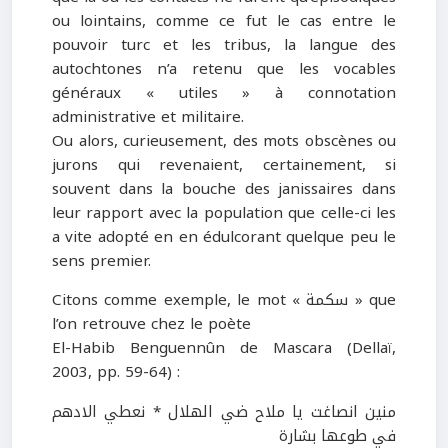
ou lointains, comme ce fut le cas entre le
pouvoir turc et les tribus, la langue des
autochtones n’a retenu que les vocables
généraux « utiles » à connotation
administrative et militaire.
Ou alors, curieusement, des mots obscènes ou
jurons qui revenaient, certainement, si
souvent dans la bouche des janissaires dans
leur rapport avec la population que celle-ci les
a vite adopté en en édulcorant quelque peu le
sens premier.
Citons comme exemple, le mot « سكمة » que
l’on retrouve chez le poète
El-Habib Benguennûn de Mascara (Dellaï,
2003, pp. 59-64) :
منين انصاغت يا ملاح ضي الهلال * نعطي الادهم
في طوعها بشارة