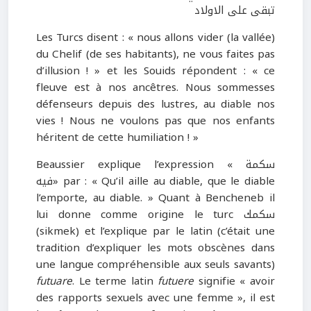
تبقى على الاولاد
Les Turcs disent : « nous allons vider (la vallée)
du Chelif (de ses habitants), ne vous faites pas
d’illusion ! » et les Souids répondent : « ce
fleuve est à nos ancêtres. Nous sommesses
défenseurs depuis des lustres, au diable nos
vies ! Nous ne voulons pas que nos enfants
héritent de cette humiliation ! »
Beaussier explique l’expression « سكمة
فيه» par : « Qu’il aille au diable, que le diable
l’emporte, au diable. » Quant à Bencheneb il
lui donne comme origine le turc سكمك
(sikmek) et l’explique par le latin (c’était une
tradition d’expliquer les mots obscènes dans
une langue compréhensible aux seuls savants)
futuare
. Le terme latin
futuere
signifie « avoir
des rapports sexuels avec une femme », il est