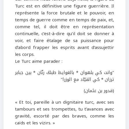
Turc est en définitive une figure guerrière. Il
représente la force brutale et le pouvoir, en
temps de guerre comme en temps de paix, et,
comme tel, il doit être en représentation
continuelle, c’est-à-dire qu’il doit se donner à
voir, et faire étalage de sa puissance pour
d’abord frapper les esprits avant d’assujettir
les corps.
Le Turc aime parader :
"وانت كي بلهوان * بالغوايط طبلك رنّان * بين جبابر
ترزان * كي القيّاد مع الوزرا"
(قدور بن عثمان)
« Et toi, pareille à un dignitaire turc, avec ses
tambours et ses trompettes, tu t’avances avec
gravité, escorté par des braves, comme les
caïds et les vizirs. »