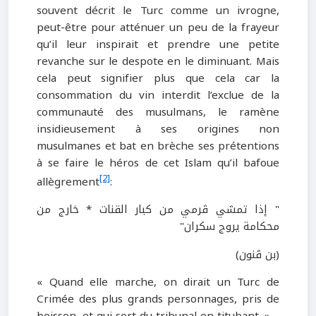
souvent décrit le Turc comme un ivrogne,
peut-être pour atténuer un peu de la frayeur
qu’il leur inspirait et prendre une petite
revanche sur le despote en le diminuant. Mais
cela peut signifier plus que cela car la
consommation du vin interdit l’exclue de la
communauté des musulmans, le ramène
insidieusement à ses origines non
musulmanes et bat en brèche ses prétentions
à se faire le héros de cet Islam qu’il bafoue
[2]
allègrement
:
" إذا تمشي ڤرمي من كبار القنات * خارج من
محكامة يروج سكران"
(بن ڤنون)
« Quand elle marche, on dirait un Turc de
Crimée des plus grands personnages, pris de
boisson, et qui sort du tribunal en titubant. »