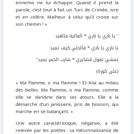
ennemis ne lui échappe. Quand il prend la
parole, c’est tout à fait un Turc de Crimée, ivre
et en colère. Malheur à celui qu’il croise sur
son chemin ! »
" يا ناري يا ناري * العالية فالغيد
يا ناري يا ناري * فالحلي كيف تميد
تمشي تقول ڤشايري * شارب الخمر يميد"
(علي كورة)
« Ma flamme, o ma flamme ! El-‘Alia au milieu
des belles. Ma flamme, o ma flamme, comme
elle se dandine dans ses atours. Elle a la
démarche d’un janissaire, pris de boisson, qui
marche en se balançant. »
Une autre caractéristique, négative, a été
relevée par les poètes : sa méconnaissance de