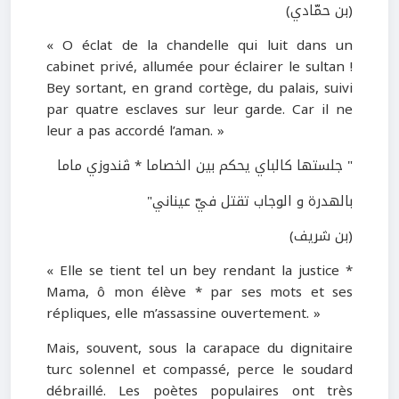
(بن حمّادي)
« O éclat de la chandelle qui luit dans un
cabinet privé, allumée pour éclairer le sultan !
Bey sortant, en grand cortège, du palais, suivi
par quatre esclaves sur leur garde. Car il ne
leur a pas accordé l’aman. »
" جلستها كالباي يحكم بين الخصاما * ڤندوزي ماما
بالهدرة و الوجاب تقتل فيّ عيناني"
(بن شريف)
« Elle se tient tel un bey rendant la justice *
Mama, ô mon élève * par ses mots et ses
répliques, elle m’assassine ouvertement. »
Mais, souvent, sous la carapace du dignitaire
turc solennel et compassé, perce le soudard
débraillé. Les poètes populaires ont très