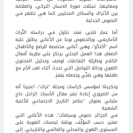
ومعانيها، تمثلات صورة الانسان التركي، والعلاقة
بين الأتراك والسكان المحليين كما هي تظهر في
النصوص الجدلية.
أما عمار نابتي، فقد تناول في دراسته التّراث
الأمازيغي، وبالخصوص نوعا من الأغاني يطلق عليه
اسم "أكتدّو"، وهي أغاني مخصصة للرضع والأطفال
الصغار، هذا العمل البحثي يرتكز على نظرية أفعال
الكلام ونظريّة التفاعلات لوصف وتحليل المحتوى
اللغوي وحالة التواصل التي تحدث أثناء لعب الأم مع
طفلها وهي تغنّي وتجعله يقفز.
وتكريمًا لمؤسس كراسات ومجلة "تراث"، اعتبرنا أنه
من الضروري إعادة نشر مقال الأستاذ الراحل حاج
ملياني بعنوان "عناصر التاريخ الاجتماعي للأغنية
الشعبية
في الجزائر. نصوص وسياقات". هذه الأغاني التي
تعتبر، حسب المؤلّف، بوتقة لبصمات الهوية على
المستوى اللغوي والمحلي والعالمي والتاريخي، إلى