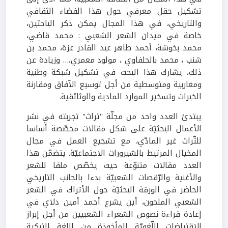
تشكيل حقل معرفي حول هذا الفضاء الثقافي
والتاريخي، في هذا المجال يمكن ذكر الباحثين،
خاصة في ميدان الشعر الشعبي : محمد قاضي،
محمد بخوشة، أحمد طاهر عبد القادر عزة، محمد بن
شنب ، محمد بالحلفاوي ، مولود معمري،… وزيادة عن
ذلك، يشارك هذا البحث في تشكيل شبكة وطنية
ومغاربية ومتوسطية من أجل توسيع الآفاق ومقارنة
الخبرات وتسخير الموارد المادية والوثائقية.
يبتدئ العدد واحد من مجلّة "تراث" تجربته في نشر
الأعمال البحثيّة على شكل مقالات مخصّصة أساسا
للتّراث غير المادّي، مع تشجيع العمل في مجال
المخيال المرتبط بالسّيرورات الاجتماعيّة. يتضمّن هذا
العدد مقالات متنوّعة حيث يخصّص ملفا للشعر
والأغنية والرّقصات الشعبيّة بدءا بالجانب التاريخي
الحاضر في الورقة البحثيّة حول الأتراك في الشعر
الشعبي الملحون، أين يشرع أحمد أمين دلاي في
إعادة قراءة نصوص الشعراء الشعبيين من أجل إبراز
الاقتراضات اللّغويّة المأخوذة من اللغة التركية