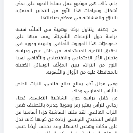
جانب ذلك، هي موضوع عمل يسلط الضوء على بعض
أشكال وسياقات هذا النّوع من التعابير المتميّزة
بالتنوّع والهشاشة في معظم صياغاتها.
من جهته، يتناول بركة بوشيبة في الملفّ نفسه
دراسة حول الرّقصات الشّعبيّة، يقف فيها على
خصوصيّات هذا الموروث الثّقافي وتنوعه ودوره في
تحقيق التنمية المستدامة، من خلال عرض ودراسة
وتحليل الأثر الاجتماعي والاقتصادي والثّقافي لهذا
النوع من التراث، يبين المؤلّف الوسائل الكفيلة
بالمحافظة عليه من الزّوال والتّشويه.
وفي مجال آخر، يعالج صالح فالحي، التراث الخاص
باللّباس المغاربي، وذلك
من خلال دراسة حول الشاشية التونسية، غطاء
رجالي للرأس يعتبر رمز وهوية جديرة بالتصنيف ضمن
التراث العالمي. لقد مثلت الشاشية جزءا أساسيا من
اللباس التقليدي التونسي، زيادة عن كونها كانت تدل
على مكانة وشخص لابسها، وقد تختلف أيضا حسب