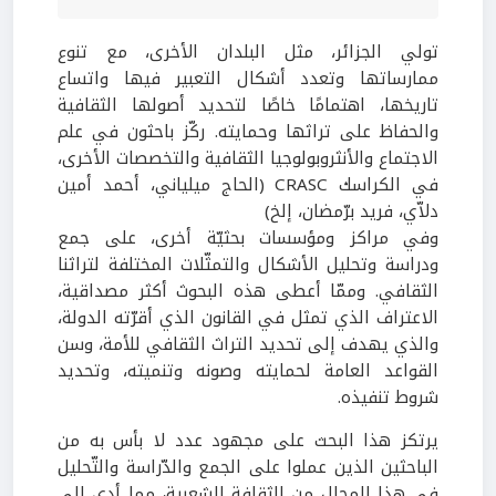
تولي الجزائر، مثل البلدان الأخرى، مع تنوع
ممارساتها وتعدد أشكال التعبير فيها واتساع
تاريخها، اهتمامًا خاصًا لتحديد أصولها الثقافية
والحفاظ على تراثها وحمايته. ركّز باحثون في علم
الاجتماع والأنثروبولوجيا الثقافية والتخصصات الأخرى،
في الكراسك CRASC (الحاج ميلياني، أحمد أمين
دلاّي، فريد برّمضان، إلخ)
وفي مراكز ومؤسسات بحثيّة أخرى، على جمع
ودراسة وتحليل الأشكال والتمثّلات المختلفة لتراثنا
الثقافي. وممّا أعطى هذه البحوث أكثر مصداقية،
الاعتراف الذي تمثل في القانون الذي أقرّته الدولة،
والذي يهدف إلى تحديد التراث الثقافي للأمة، وسن
القواعد العامة لحمايته وصونه وتنميته، وتحديد
شروط تنفيذه.
يرتكز هذا البحث على مجهود عدد لا بأس به من
الباحثين الذين عملوا على الجمع والدّراسة والتّحليل
في هذا المجال من الثقافة الشعبية، مما أدى إلى