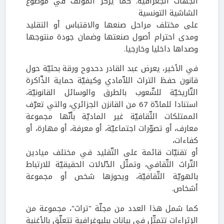
الجهات الجغرافية. كما يركز المؤلف في موضوع
الشاشية التونسية
على مختلف مراحل صنعها والاقتباس أو التقليد
ومدى احترام أصول صنعتها وضمان جودة منتوجها
وصداها داخليا وخارجيا.
في الأخير، يعرض عبد القادر دحدوح ورقة بحثيّة حول
قانون حفظ التراث اللاّمادي وكيفيّة حماية الذّاكرة
التّاريخيّة للشّعوب بالطرق والوسائل القانونيّة،
استنادا للمادّة 67 من القانزن الجزائري، والتي تعرّف
الممتلكات الثّقافيّة غير الماديّة بأنّها مجموعة
معارف، أو تصوّرات اجتماعيّة، أو معرفة، أو مهارة، أو
كفاءات،
أو تقنيّات قائمة على التّقليد في مختلف ميادين
التّراث الثّقافي، وتمثّل الدّلالات الحقيقيّة للارتباط
بالهويّة الثّقافيّة، ويحوزها شخص أو مجموعة
أشخاص.
كما شمل هذا العدد من مجلّة "تراث"، مجموعة من
الإثراءات تتمثّل في بيانات ببليوغرافية تتعلّق بالأغنية