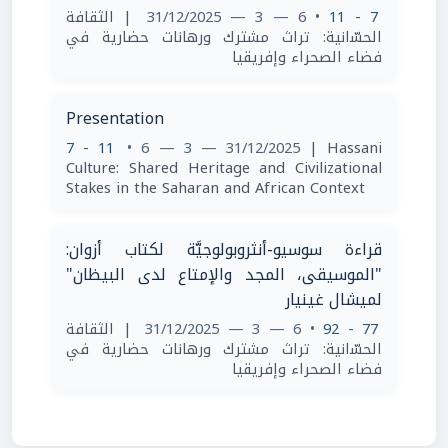
| اﻟﺜﻘﺎﻓﺔ
• 6 — 3 — 31/12/2025
7 - 11
اﻟﺤﺴّاﻧﻴﺔ: ﺗﺮاث ﻣﺸﺘﺮك ورﻫﺎﻧﺎت ﺣﻀﺎرﻳﺔ ﻓﻲ
ﻓﻀﺎء اﻟﺼﺤﺮاء وإﻓﺮﻳﻘﻴﺎ
Presentation
7 - 11
• 6 — 3 — 31/12/2025
| Hassani
Culture: Shared Heritage and Civilizational
Stakes in the Saharan and African Context
قراءة سوسيو-أنثروبولوجيَّة لكتاب أزوان:
"الموسيقى، المجد والإمتاع لدى البيظان"
لميشال غينيار
| اﻟﺜﻘﺎﻓﺔ
• 6 — 3 — 31/12/2025
77 - 92
اﻟﺤﺴّاﻧﻴﺔ: ﺗﺮاث ﻣﺸﺘﺮك ورﻫﺎﻧﺎت ﺣﻀﺎرﻳﺔ ﻓﻲ
ﻓﻀﺎء اﻟﺼﺤﺮاء وإﻓﺮﻳﻘﻴﺎ