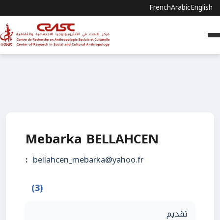
French
Arabic
English
Mebarka BELLAHCEN
:
bellahcen_mebarka@yahoo.fr
(3)
تقديم