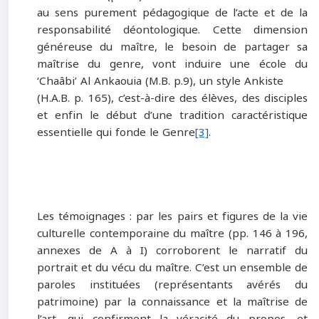
au sens purement pédagogique de l’acte et de la
responsabilité déontologique. Cette dimension
généreuse du maître, le besoin de partager sa
maîtrise du genre, vont induire une école du
‘Chaâbi’ Al Ankaouia (M.B. p.9), un style Ankiste
(H.A.B. p. 165), c’est-à-dire des élèves, des disciples
et enfin le début d’une tradition caractéristique
essentielle qui fonde le Genre
[3]
.
Les témoignages :
par les pairs et figures de la vie
culturelle contemporaine du maître (pp. 146 à 196,
annexes de A à I) corroborent le narratif du
portrait et du vécu du maître. C’est un ensemble de
paroles instituées (représentants avérés du
patrimoine) par la connaissance et la maîtrise de
l’art, qui confirment la véracité du propos, et